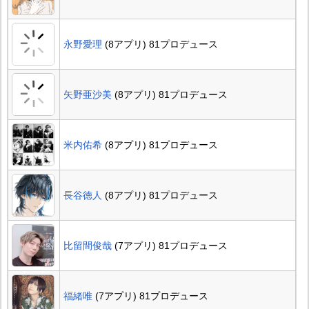
永野愛理
(8アプリ) 81プロデュース
矢野亜沙美
(8アプリ) 81プロデュース
米内佑希
(8アプリ) 81プロデュース
長谷徳人
(8アプリ) 81プロデュース
比留間俊哉
(7アプリ) 81プロデュース
福緒唯
(7アプリ) 81プロデュース