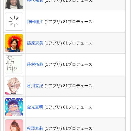
神代知衣
(1アプリ) 81プロデュース
神田理江
(1アプリ) 81プロデュース
篠原恵美
(1アプリ) 81プロデュース
蒔村拓哉
(1アプリ) 81プロデュース
谷川立紀
(1アプリ) 81プロデュース
金光宣明
(1アプリ) 81プロデュース
釜澤希莉
(1アプリ) 81プロデュース