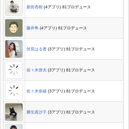
新田杏樹
(4アプリ) 81プロデュース
藤井隼
(4アプリ) 81プロデュース
伏見はる香
(3アプリ) 81プロデュース
佐々木啓夫
(3アプリ) 81プロデュース
佐々木奈緒
(3アプリ) 81プロデュース
勝生真沙子
(3アプリ) 81プロデュース