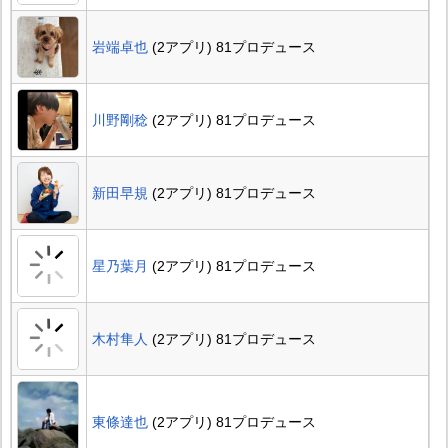
岩端卓也
(2アプリ) 81プロデュース
川野剛稔
(2アプリ) 81プロデュース
新田早規
(2アプリ) 81プロデュース
星乃葉月
(2アプリ) 81プロデュース
木村隼人
(2アプリ) 81プロデュース
東條達也
(2アプリ) 81プロデュース