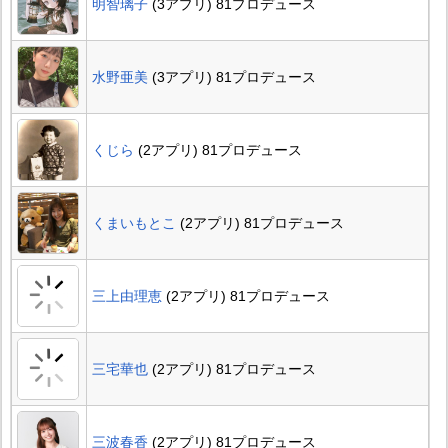
明智璃子
(3アプリ) 81プロデュース
水野亜美
(3アプリ) 81プロデュース
くじら
(2アプリ) 81プロデュース
くまいもとこ
(2アプリ) 81プロデュース
三上由理恵
(2アプリ) 81プロデュース
三宅華也
(2アプリ) 81プロデュース
三波春香
(2アプリ) 81プロデュース