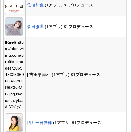
佐治和也
(1アプリ) 81プロデュース
倉田雅世
(1アプリ) 81プロデュース
[[&ref(http
s://pbs.twi
mg.com/p
rofile_ima
ges/2065
48325369
[[吉田早南>]] (1アプリ) 81プロデュース
6634880/
R6Z3vrM
G.jpg,radi
us,lazyloa
d,60x);>]]
四月一日佳穂
(1アプリ) 81プロデュース