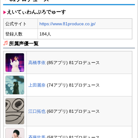
えいてぃわんぷろでゅーす
公式サイト
https://www.81produce.co.jp/
登録人数
184人
所属声優一覧
高橋李依
(85アプリ) 81プロデュース
上田麗奈
(74アプリ) 81プロデュース
江口拓也
(60アプリ) 81プロデュース
斉藤壮馬
(58アプリ) 81プロデュース