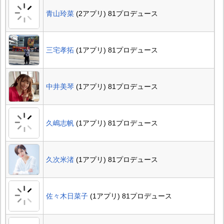
青山玲菜
(2アプリ) 81プロデュース
三宅孝拓
(1アプリ) 81プロデュース
中井美琴
(1アプリ) 81プロデュース
久嶋志帆
(1アプリ) 81プロデュース
久次米渚
(1アプリ) 81プロデュース
佐々木日菜子
(1アプリ) 81プロデュース