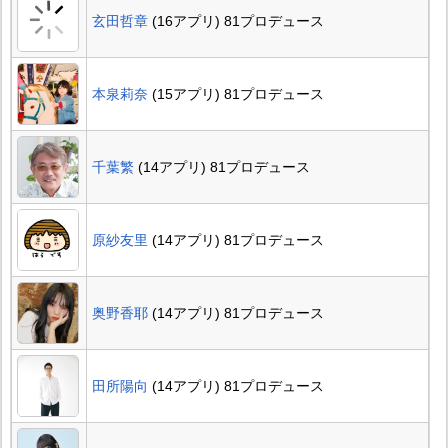
玄田哲章
(16アプリ) 81プロデュース
本泉莉奈
(15アプリ) 81プロデュース
千葉繁
(14アプリ) 81プロデュース
原紗友里
(14アプリ) 81プロデュース
奥野香耶
(14アプリ) 81プロデュース
田所陽向
(14アプリ) 81プロデュース