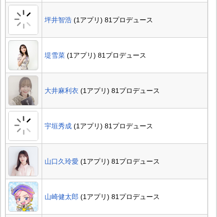
坪井智浩
(1アプリ) 81プロデュース
堤雪菜
(1アプリ) 81プロデュース
大井麻利衣
(1アプリ) 81プロデュース
宇垣秀成
(1アプリ) 81プロデュース
山口久玲愛
(1アプリ) 81プロデュース
山崎健太郎
(1アプリ) 81プロデュース