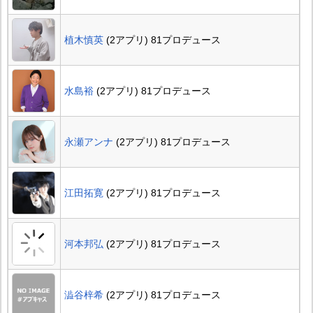
植木慎英
(2アプリ) 81プロデュース
水島裕
(2アプリ) 81プロデュース
永瀬アンナ
(2アプリ) 81プロデュース
江田拓寛
(2アプリ) 81プロデュース
河本邦弘
(2アプリ) 81プロデュース
澁谷梓希
(2アプリ) 81プロデュース