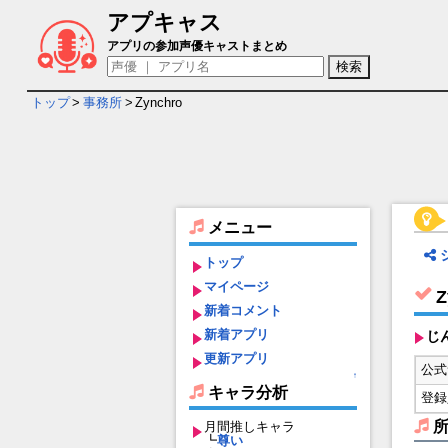
アプキャス
事務所/Zynchro
アプリの参加声優キャストまとめ
トップ
>
事務所
>
Zynchro
メニュー
トップ
マイページ
Z
新着コメント
新着アプリ
じ
更新アプリ
公式
↑
キャラ分析
登録
月間推しキャラ
┗
尊い