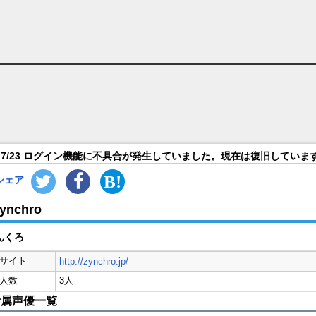
7/23 ログイン機能に不具合が発生していました。現在は復旧していま
シェア
ynchro
んくろ
サイト
http://zynchro.jp/
人数
3人
所属声優一覧