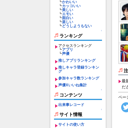
┗
かわいい
┗
カッコいい
┗
美しい
┗
エモい
┗
面白い
┗
楽しい
┗
どうしようもない
↑
ランキング
アクセスランキング
┗
アプリ
┗
声優
推しアプリランキング
推しキャラ登録ランキン
グ
参加キャラ数ランキング
最
声優Xいいね集計
だ
↑
コンテンツ
ペー
出来事レコード
↑
サイト情報
サイトの使い方