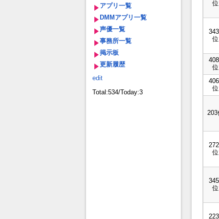
位
アプリ一覧
DMMアプリ一覧
声優一覧
343
位
事務所一覧
掲示板
408
更新履歴
位
edit
406
位
Total:534/Today:3
20
272
位
345
位
223