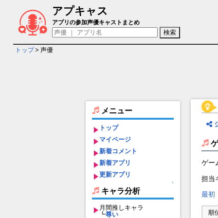
アプキャス
登録済み声優(1/43)
アプリの参加声優キャストまとめ
トップ
>
声優
メニュー
トップ
マイページ
新着コメント
ゲー
新着アプリ
更新アプリ
担当
↑
キャラ分析
最初
月間推しキャラ
順
┗
尊い