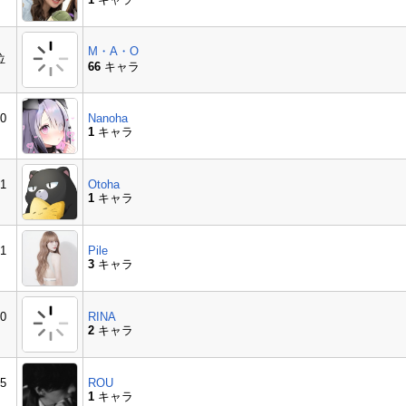
M・A・O
位
66
キャラ
0
Nanoha
1
キャラ
1
Otoha
1
キャラ
1
Pile
3
キャラ
0
RINA
2
キャラ
5
ROU
1
キャラ