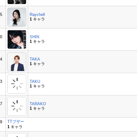
5
Raychell
1
キャラ
0
SHIN
1
キャラ
4
TAKA
1
キャラ
3
TAKU
1
キャラ
7
TARAKO
1
キャラ
TTブザー
9
1
キャラ