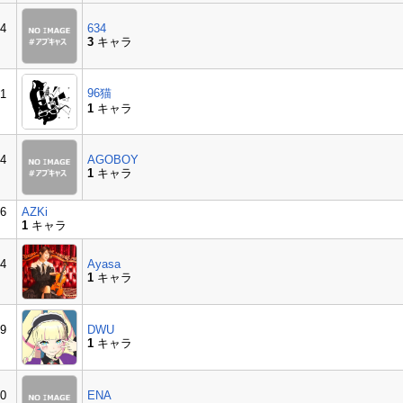
4
634
3
キャラ
96猫
1
1
キャラ
4
AGOBOY
1
キャラ
6
AZKi
1
キャラ
4
Ayasa
1
キャラ
9
DWU
1
キャラ
0
ENA