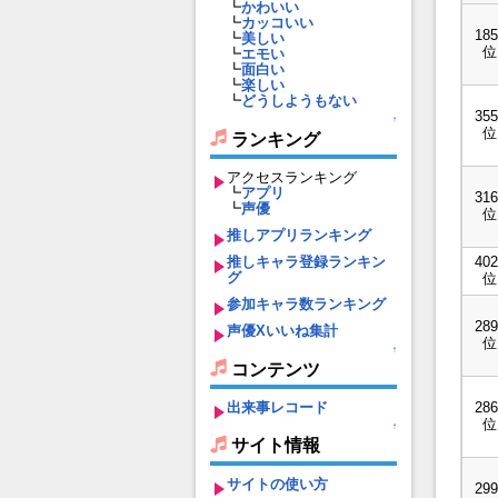
┗
かわいい
┗
カッコいい
185
┗
美しい
位
┗
エモい
┗
面白い
┗
楽しい
┗
どうしようもない
355
↑
位
ランキング
アクセスランキング
┗
アプリ
316
┗
声優
位
推しアプリランキング
推しキャラ登録ランキン
402
グ
位
参加キャラ数ランキング
289
声優Xいいね集計
位
↑
コンテンツ
出来事レコード
286
位
↑
サイト情報
サイトの使い方
299