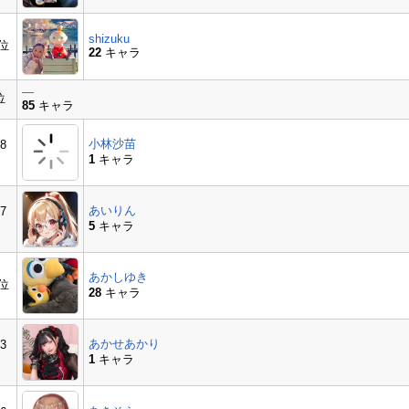
shizuku
8位
22
キャラ
―
位
85
キャラ
⼩林沙苗
8
1
キャラ
あいりん
7
5
キャラ
あかしゆき
7位
28
キャラ
あかせあかり
3
1
キャラ