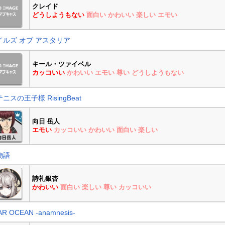
クレイド
どうしようもない
面白い
かわいい
楽しい
エモい
イルズ オブ アスタリア
キール・ツァイベル
カッコいい
かわいい
エモい
尊い
どうしようもない
ニスの王子様 RisingBeat
向日 岳人
エモい
カッコいい
かわいい
面白い
楽しい
物語
詩礼銀杏
かわいい
面白い
楽しい
尊い
カッコいい
AR OCEAN -anamnesis-