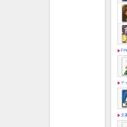
FI
テ
文