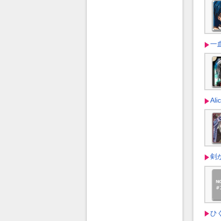
一血
Ali
剣
ひ