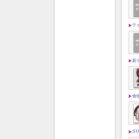
テ
新テ
食
ST