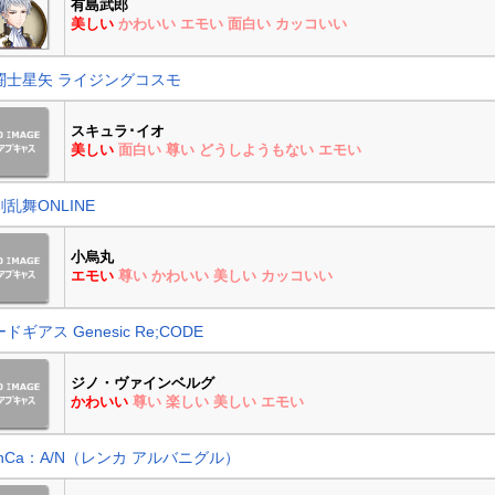
有島武郎
美しい
かわいい
エモい
面白い
カッコいい
闘士星矢 ライジングコスモ
スキュラ･イオ
美しい
面白い
尊い
どうしようもない
エモい
乱舞ONLINE
小烏丸
エモい
尊い
かわいい
美しい
カッコいい
ドギアス Genesic Re;CODE
ジノ・ヴァインベルグ
かわいい
尊い
楽しい
美しい
エモい
enCa：A/N（レンカ アルバニグル）