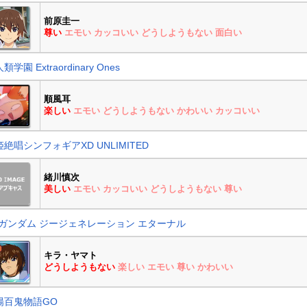
前原圭一
尊い
エモい
カッコいい
どうしようもない
面白い
類学園 Extraordinary Ones
順風耳
楽しい
エモい
どうしようもない
かわいい
カッコいい
絶唱シンフォギアXD UNLIMITED
緒川慎次
美しい
エモい
カッコいい
どうしようもない
尊い
Dガンダム ジージェネレーション エターナル
キラ・ヤマト
どうしようもない
楽しい
エモい
尊い
かわいい
陽百鬼物語GO