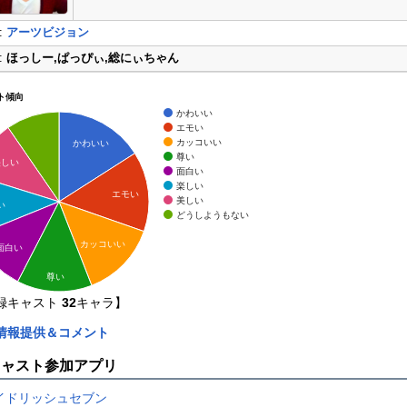
:
アーツビジョン
:
ほっしー,ぱっぴぃ,総にぃちゃん
ト傾向
かわいい
エモい
カッコいい
かわいい
尊い
美しい
面白い
楽しい
エモい
美しい
い
どうしようもない
カッコいい
面白い
尊い
録キャスト
32
キャラ】
情報提供＆コメント
キャスト参加アプリ
イドリッシュセブン