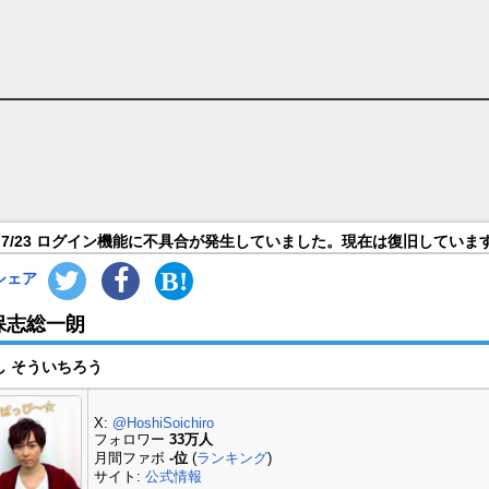
7/23 ログイン機能に不具合が発生していました。現在は復旧していま
シェア
保志総一朗
し そういちろう
X:
@HoshiSoichiro
フォロワー
33万人
月間ファボ
-位
(
ランキング
)
サイト:
公式情報