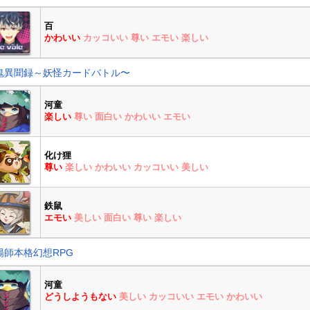
百
かわいい
カッコいい
尊い
エモい
楽しい
鬼異聞録～妖怪カードバトル〜
河童
楽しい
尊い
面白い
かわいい
エモい
化け狸
尊い
楽しい
かわいい
カッコいい
美しい
鉄鼠
エモい
美しい
面白い
尊い
楽しい
陽師本格幻想RPG
河童
どうしようもない
美しい
カッコいい
エモい
かわいい