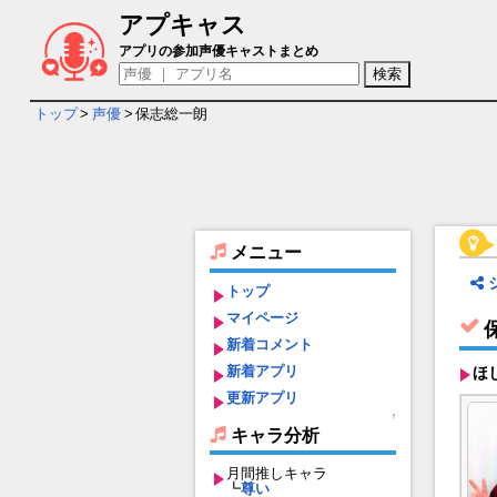
アプキャス
保志総一朗 - 担当ゲームキャラ一覧情報
アプリの参加声優キャストまとめ
トップ
>
声優
>
保志総一朗
メニュー
トップ
マイページ
新着コメント
新着アプリ
ほ
更新アプリ
↑
キャラ分析
月間推しキャラ
┗
尊い