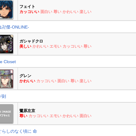
フェイト
カッコいい
面白い
尊い
かわいい
楽しい
卍傑-ONLINE-
ガシャドクロ
美しい
かわいい
エモい
カッコいい
尊い
ce Closet
グレン
かわいい
カッコいい
面白い
尊い
楽しい
が刻
鷺原左京
尊い
カッコいい
エモい
かわいい
面白い
ぐらしのなく頃に 命