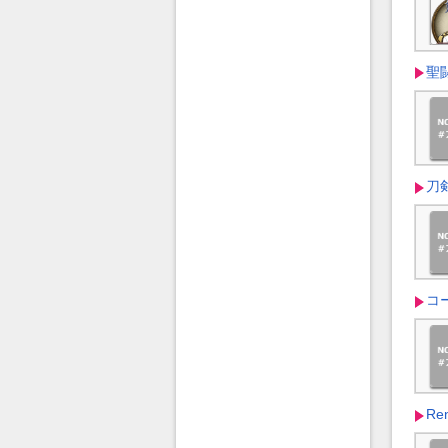
聖
刀剣
コー
R