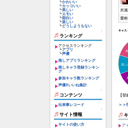
┗
かわいい
┗
カッコいい
┗
美しい
所属
┗
エモい
┗
面白い
愛称
┗
楽しい
┗
どうしようもない
キャス
↑
ランキング
アクセスランキング
┗
アプリ
┗
声優
推しアプリランキング
楽し
推しキャラ登録ランキン
グ
参加キャラ数ランキング
声優Xいいね集計
↑
コンテンツ
【登
＞＞
出来事レコード
↑
サイト情報
サイトの使い方
ア