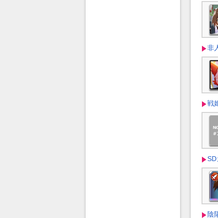
非人
戦姫
S
陰