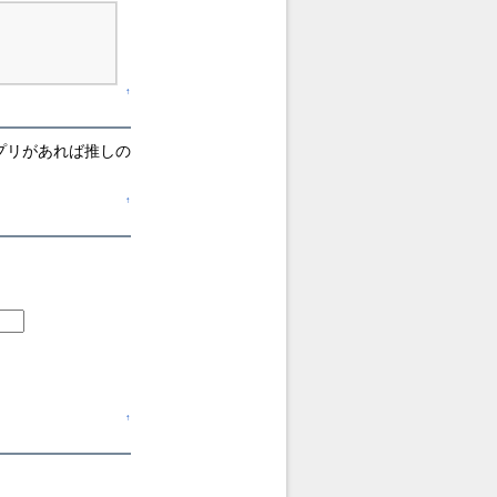
↑
プリがあれば推しの
↑
↑
。