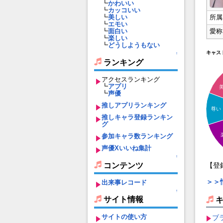
┗
かわいい
┗
カッコいい
所属
┗
美しい
┗
エモい
愛称
┗
面白い
┗
楽しい
┗
どうしようもない
キャス
↑
ランキング
アクセスランキング
┗
アプリ
┗
声優
推しアプリランキング
尊い
推しキャラ登録ランキン
グ
参加キャラ数ランキング
声優Xいいね集計
↑
コンテンツ
【登
＞＞
出来事レコード
↑
サイト情報
サイトの使い方
ブラ