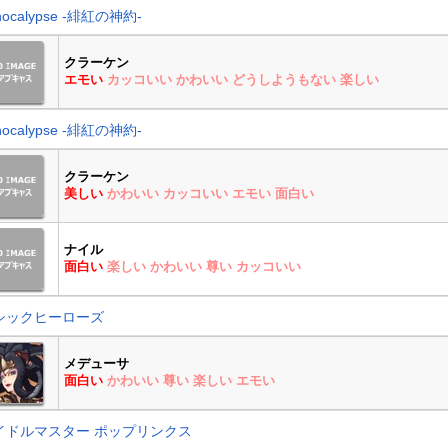
hocalypse -緋紅の神約-
クラーケン
エモい
カッコいい
かわいい
どうしようもない
楽しい
hocalypse -緋紅の神約-
クラーケン
美しい
かわいい
カッコいい
エモい
面白い
ナイル
面白い
楽しい
かわいい
尊い
カッコいい
シックヒーローズ
メデューサ
面白い
かわいい
尊い
楽しい
エモい
イドルマスター ポップリンクス