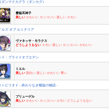
方ダンマクカグラ（ダンカグ）
豊聡耳神子
美しい
かわいい
カッコいい
楽しい
エモい
イルズ オブ ルミナリア
ヴァネッサ・モラクス
どうしようもない
エモい
楽しい
カッコいい
かわいい
ッド：プライドオブエデン
ミエル
美しい
面白い
楽しい
かわいい
尊い
ストピリオド - 終わりなき螺旋の物語 -
ブリューゲル
美しい
かわいい
カッコいい
エモい
どうしようもない