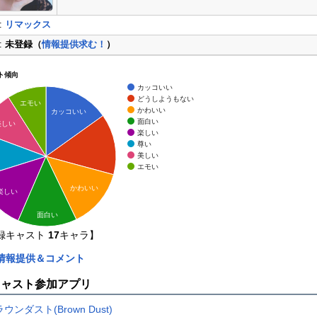
:
リマックス
:
未登録（
情報提供求む！
）
ト傾向
カッコいい
どうしようもない
エモい
かわいい
カッコいい
面白い
美しい
楽しい
尊い
美しい
エモい
かわいい
楽しい
面白い
録キャスト
17
キャラ】
情報提供＆コメント
キャスト参加アプリ
ウンダスト(Brown Dust)