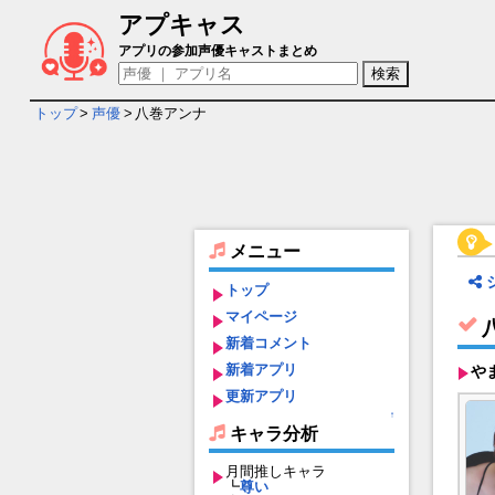
アプキャス
八巻アンナ - 担当ゲームキャラ一覧情報
アプリの参加声優キャストまとめ
トップ
>
声優
>
八巻アンナ
メニュー
トップ
マイページ
新着コメント
新着アプリ
や
更新アプリ
↑
キャラ分析
月間推しキャラ
┗
尊い