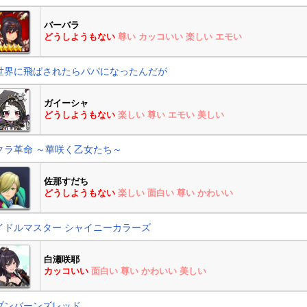
バーバラ
どうしようもない
尊い
カッコいい
楽しい
エモい
世界に飛ばされたらパパになったんだが
ガイーシャ
どうしようもない
楽しい
尊い
エモい
美しい
クラ革命 ～華咲く乙女たち～
佐那すだち
どうしようもない
楽しい
面白い
尊い
かわいい
イドルマスター シャイニーカラーズ
白瀬咲耶
カッコいい
面白い
尊い
かわいい
美しい
ブンバーンズレッド