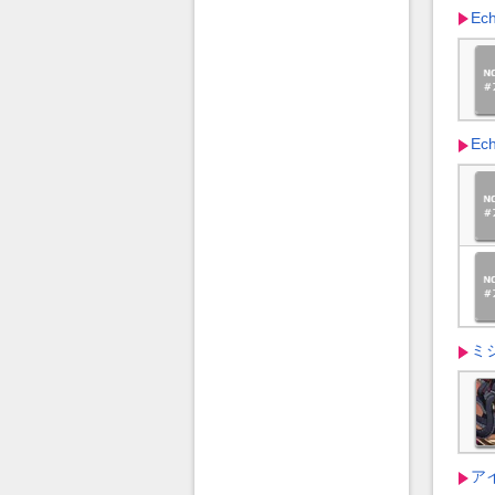
Ec
Ec
ミ
ア