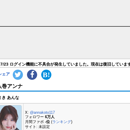
7/23 ログイン機能に不具合が発生していました。現在は復旧していま
シェア
八巻アンナ
まき あんな
X:
@annakoto117
フォロワー
6万人
月間ファボ
-位
(
ランキング
)
サイト: 未設定