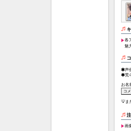
各
魅
声
荒
お名
💡
画