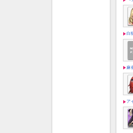
白
麻
アイ