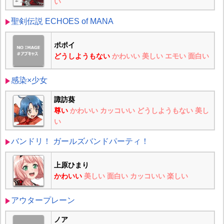
い
聖剣伝説 ECHOES of MANA
ポポイ
どうしようもない
かわいい
美しい
エモい
面白い
感染×少女
諏訪葵
尊い
かわいい
カッコいい
どうしようもない
美し
い
バンドリ！ ガールズバンドパーティ！
上原ひまり
かわいい
美しい
面白い
カッコいい
楽しい
アウタープレーン
ノア