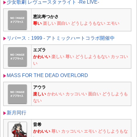
少女歌劇 レヴュースタァライト -Re LIVE-
恵比寿つかさ
尊い
楽しい
面白い
どうしようもない
エモい
リバース：1999 - アトミックハートコラボ開催中
エズラ
かわいい
楽しい
尊い
どうしようもない
カッコい
い
MASS FOR THE DEAD OVERLORD
アウラ
楽しい
かわいい
カッコいい
面白い
どうしようも
ない
新月同行
音希
かわいい
尊い
カッコいい
エモい
どうしようもな