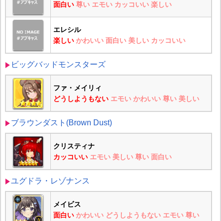
面白い
尊い
エモい
カッコいい
楽しい
エレシル
楽しい
かわいい
面白い
美しい
カッコいい
ビッグバッドモンスターズ
ファ・メイリィ
どうしようもない
エモい
かわいい
尊い
美しい
ブラウンダスト(Brown Dust)
クリスティナ
カッコいい
エモい
美しい
尊い
面白い
ユグドラ・レゾナンス
メイビス
面白い
かわいい
どうしようもない
エモい
尊い