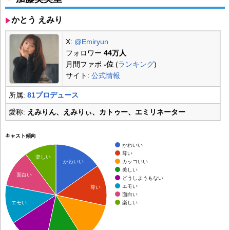
かとう えみり
X:
@Emiryun
フォロワー
44万人
月間ファボ
-位
(
ランキング
)
サイト:
公式情報
所属:
81プロデュース
愛称:
えみりん、えみりぃ、カトゥー、エミリネーター
キャスト傾向
かわいい
尊い
楽しい
カッコいい
かわいい
美しい
面白い
どうしようもない
エモい
尊い
面白い
楽しい
エモい