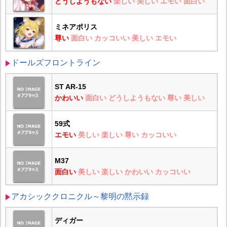
どうしようもない
楽しい
美しい
エモい
面白い
ミネアポリス
尊い
面白い
カッコいい
美しい
エモい
ドールズフロントライン
ST AR-15
かわいい
面白い
どうしようもない
尊い
美しい
59式
エモい
美しい
楽しい
尊い
カッコいい
M37
面白い
美しい
楽しい
かわいい
カッコいい
アカシッククロニクル～黎明の黙示録
ディガー