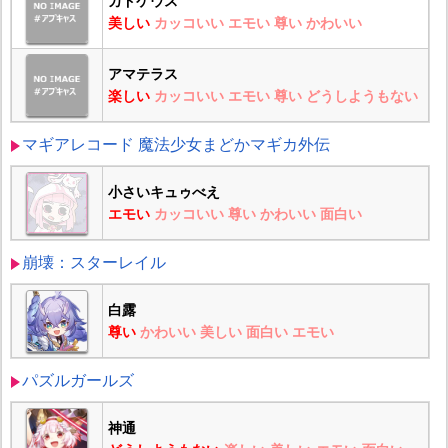
カドケウス
美しい
カッコいい
エモい
尊い
かわいい
アマテラス
楽しい
カッコいい
エモい
尊い
どうしようもない
マギアレコード 魔法少女まどかマギカ外伝
小さいキュゥべえ
エモい
カッコいい
尊い
かわいい
面白い
崩壊：スターレイル
白露
尊い
かわいい
美しい
面白い
エモい
パズルガールズ
神通