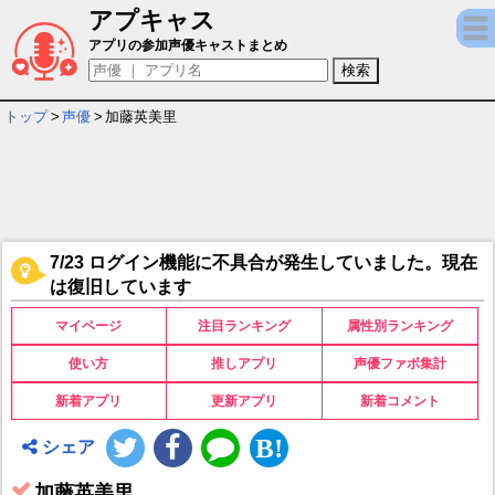
アプキャス
加藤英美里 - 担当ゲームキャラ一覧情報
アプリの参加声優キャストまとめ
トップ
>
声優
>
加藤英美里
7/23 ログイン機能に不具合が発生していました。現在
は復旧しています
マイページ
注目ランキング
属性別ランキング
使い方
推しアプリ
声優ファボ集計
新着アプリ
更新アプリ
新着コメント
シェア
加藤英美里