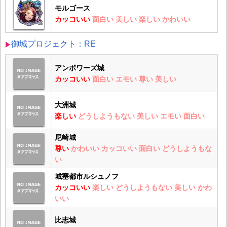
モルゴース
カッコいい
面白い
美しい
楽しい
かわいい
御城プロジェクト：RE
アンボワーズ城
カッコいい
面白い
エモい
尊い
美しい
大洲城
楽しい
どうしようもない
美しい
エモい
面白い
尼崎城
尊い
かわいい
カッコいい
面白い
どうしようもな
い
城塞都市ルシュノフ
カッコいい
楽しい
どうしようもない
美しい
かわ
いい
比志城