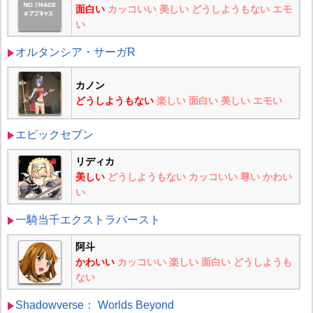
面白い
カッコいい
美しい
どうしようもない
エモ
い
オルタンシア・サーガR
カノン
どうしようもない
楽しい
面白い
美しい
エモい
エピックセブン
リディカ
美しい
どうしようもない
カッコいい
尊い
かわい
い
一騎当千エクストラバースト
阿斗
かわいい
カッコいい
楽しい
面白い
どうしようも
ない
Shadowverse： Worlds Beyond