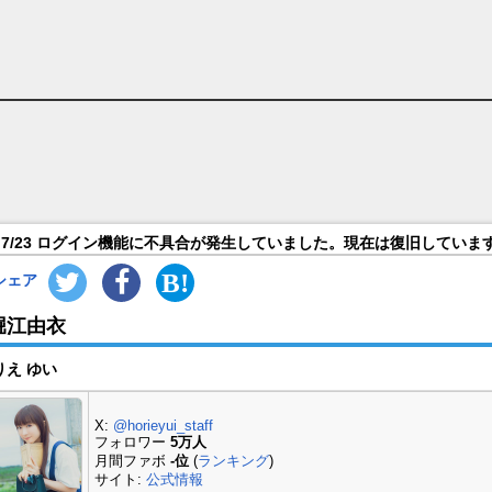
7/23 ログイン機能に不具合が発生していました。現在は復旧していま
シェア
堀江由衣
りえ ゆい
X:
@horieyui_staff
フォロワー
5万人
月間ファボ
-位
(
ランキング
)
サイト:
公式情報