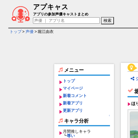
アプキャス
堀江由衣 - 担当ゲームキャラ一覧情報
アプリの参加声優キャストまとめ
トップ
>
声優
>
堀江由衣
メニュー
トップ
マイページ
新着コメント
新着アプリ
ほ
更新アプリ
↑
キャラ分析
月間推しキャラ
┗
尊い