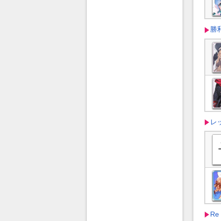
勝
レ
R