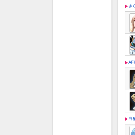
き
AF
白