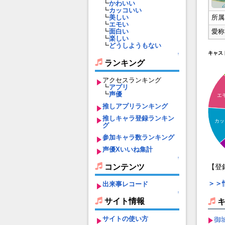
┗
かわいい
┗
カッコいい
所属
┗
美しい
┗
エモい
愛称
┗
面白い
┗
楽しい
┗
どうしようもない
キャス
↑
ランキング
アクセスランキング
┗
アプリ
┗
声優
エ
推しアプリランキング
推しキャラ登録ランキン
カッ
グ
参加キャラ数ランキング
声優Xいいね集計
↑
コンテンツ
【登
＞＞
出来事レコード
↑
サイト情報
サイトの使い方
御