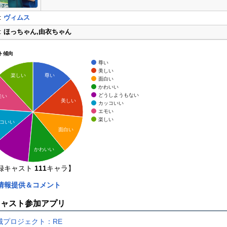
:
ヴィムス
:
ほっちゃん,由衣ちゃん
ト傾向
尊い
美しい
尊い
楽しい
面白い
かわいい
どうしようもない
モい
美しい
カッコいい
エモい
楽しい
コいい
面白い
かわいい
録キャスト
111
キャラ】
情報提供＆コメント
キャスト参加アプリ
城プロジェクト：RE