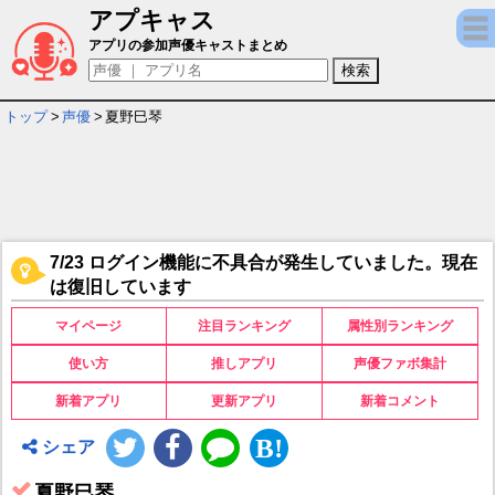
アプキャス
夏野巳琴 - 担当ゲームキャラ一覧情報
アプリの参加声優キャストまとめ
トップ
>
声優
>
夏野巳琴
7/23 ログイン機能に不具合が発生していました。現在
は復旧しています
マイページ
注目ランキング
属性別ランキング
使い方
推しアプリ
声優ファボ集計
新着アプリ
更新アプリ
新着コメント
シェア
夏野巳琴