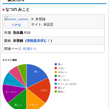
なつの みこと
X: 未登録
サイト: 未設定
所属:
別名義
R18
愛称:
未登録（
情報提供求む！
）
関連ページ:
松浦チエ
キャスト傾向
尊い
エモい
尊い
かわいい
美しい
カッコいい
どうしようもない
楽しい
エモい
面白い
カッコいい
かわいい
美しい