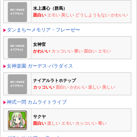
水上凛心（群馬）
面白い
エモい
美しい
どうしようもない
かわいい
ダンまち〜メモリア・フレーゼ〜
女神官
かわいい
カッコいい
尊い
面白い
エモい
女神楽園 ガーデス·パラダイス
ナイアルラトホテップ
カッコいい
面白い
かわいい
楽しい
美しい
神式一閃 カムライトライブ
サクヤ
面白い
楽しい
エモい
カッコいい
尊い