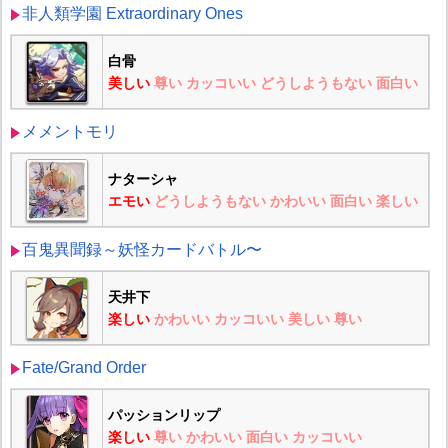
非人類学園 Extraordinary Ones
白骨
美しい
尊い
カッコいい
どうしようもない
面白い
メメントモリ
ナターシャ
エモい
どうしようもない
かわいい
面白い
楽しい
百鬼異聞録～妖怪カードバトル〜
天井下
楽しい
かわいい
カッコいい
美しい
尊い
Fate/Grand Order
パッションリップ
楽しい
尊い
かわいい
面白い
カッコいい