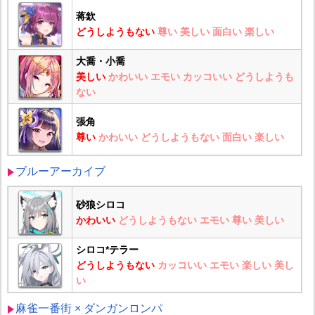
蒋欽
どうしようもない
尊い
美しい
面白い
楽しい
大喬・小喬
美しい
かわいい
エモい
カッコいい
どうしようも
ない
張角
尊い
かわいい
どうしようもない
面白い
楽しい
ブルーアーカイブ
砂狼シロコ
かわいい
どうしようもない
エモい
尊い
美しい
シロコ*テラー
どうしようもない
カッコいい
エモい
楽しい
美し
い
麻雀一番街 × ダンガンロンパ