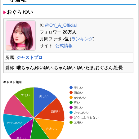
おぐら ゆい
X:
@OY_A_Official
フォロワー
28万人
月間ファボ
-位
(
ランキング
)
サイト:
公式情報
所属:
ジャストプロ
愛称:
唯ちゃん,ゆいゆい,ちゃんゆい,ゆいたま,おぐさん,社長
キャスト傾向
美しい
面白い
エモい
美しい
かわいい
尊い
楽しい
面白い
カッコいい
どうしようもない
エモい
カッコいい
かわいい
楽しい