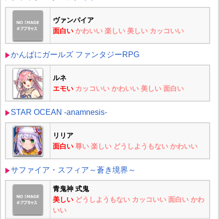
ヴァンパイア
面白い
かわいい
楽しい
美しい
カッコいい
かんぱにガールズ ファンタジーRPG
ルネ
エモい
カッコいい
かわいい
美しい
面白い
STAR OCEAN -anamnesis-
リリア
面白い
尊い
楽しい
どうしようもない
かわいい
サファイア・スフィア～蒼き境界～
青鬼神 式鬼
美しい
どうしようもない
カッコいい
面白い
かわ
いい