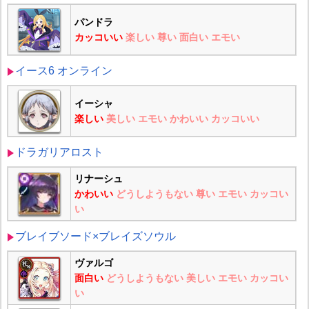
パンドラ
カッコいい
楽しい
尊い
面白い
エモい
イース6 オンライン
イーシャ
楽しい
美しい
エモい
かわいい
カッコいい
ドラガリアロスト
リナーシュ
かわいい
どうしようもない
尊い
エモい
カッコい
い
ブレイブソード×ブレイズソウル
ヴァルゴ
面白い
どうしようもない
美しい
エモい
カッコい
い