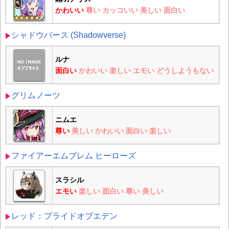
かわいい
尊い
カッコいい
美しい
面白い
シャドウバース (Shadowverse)
ルナ
面白い
かわいい
楽しい
エモい
どうしようもない
グリムノーツ
ニムエ
尊い
美しい
かわいい
面白い
楽しい
ファイアーエムブレム ヒーローズ
スラシル
エモい
楽しい
面白い
尊い
美しい
レッド：プライドオブエデン