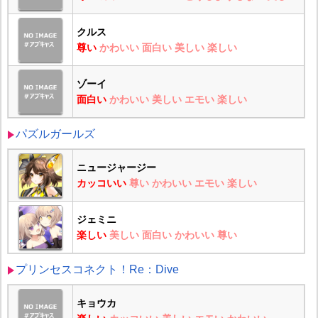
クルス
尊い
かわいい
面白い
美しい
楽しい
ゾーイ
面白い
かわいい
美しい
エモい
楽しい
パズルガールズ
ニュージャージー
カッコいい
尊い
かわいい
エモい
楽しい
ジェミニ
楽しい
美しい
面白い
かわいい
尊い
プリンセスコネクト！Re：Dive
キョウカ