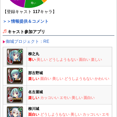
尊い
【登録キャスト
117
キャラ】
＞＞情報提供＆コメント
キャスト参加アプリ
御城プロジェクト：RE
柳之丸
尊い
美しい
どうしようもない
面白い
楽しい
那古野城
楽しい
面白い
美しい
どうしようもない
かわいい
名古屋城
楽しい
カッコいい
エモい
美しい
面白い
柳川城
面白い
どうしようもない
美しい
カッコいい
エモ