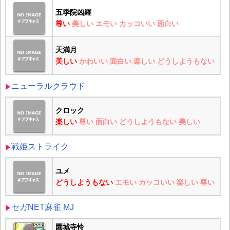
五季院凶羅
尊い
美しい
エモい
カッコいい
面白い
天満月
美しい
かわいい
面白い
楽しい
どうしようもない
ニューラルクラウド
クロック
楽しい
尊い
面白い
どうしようもない
美しい
戦姫ストライク
ユメ
どうしようもない
エモい
カッコいい
楽しい
尊い
セガNET麻雀 MJ
園城寺怜