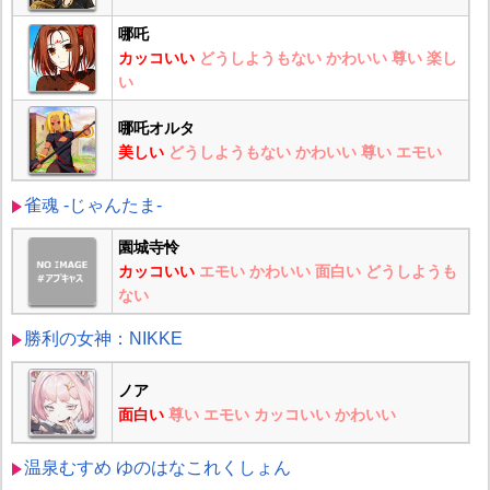
哪吒
カッコいい
どうしようもない
かわいい
尊い
楽し
い
哪吒オルタ
美しい
どうしようもない
かわいい
尊い
エモい
雀魂 -じゃんたま-
園城寺怜
カッコいい
エモい
かわいい
面白い
どうしようも
ない
勝利の女神：NIKKE
ノア
面白い
尊い
エモい
カッコいい
かわいい
温泉むすめ ゆのはなこれくしょん