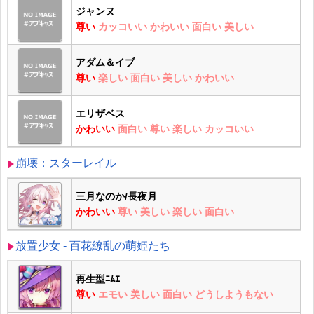
ジャンヌ
尊い
カッコいい
かわいい
面白い
美しい
アダム＆イブ
尊い
楽しい
面白い
美しい
かわいい
エリザベス
かわいい
面白い
尊い
楽しい
カッコいい
崩壊：スターレイル
三月なのか/長夜月
かわいい
尊い
美しい
楽しい
面白い
放置少女 - 百花繚乱の萌姫たち
再生型ﾆﾑｴ
尊い
エモい
美しい
面白い
どうしようもない