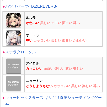
ハツリバーブ-HAZEREVERB-
ルルラ
かわいい
美しい
エモい
面白い
尊い
オードラ
尊い
カッコいい
美しい
面白い
かわいい
ステラクロニクル
アイロル
カッコいい
面白い
楽しい
尊い
美しい
ニュートン
どうしようもない
カッコいい
美しい
楽しい
尊い
キュービックスターズ ギリギリ直感シューティングゲー
ム