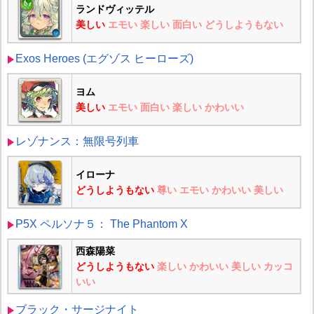
ランドヴィッテル
美しい
エモい
楽しい
面白い
どうしようもない
Exos Heroes (エグゾス ヒーローズ)
ヨム
美しい
エモい
面白い
楽しい
かわいい
レゾナンス：無限号列車
イローナ
どうしようもない
尊い
エモい
かわいい
美しい
P5X ペルソナ５： The Phantom X
西森陽菜
どうしようもない
楽しい
かわいい
美しい
カッコ
いい
ブラック・サージナイト