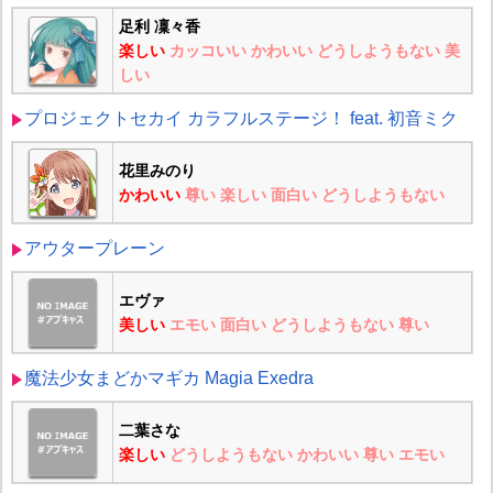
足利 凜々香
楽しい
カッコいい
かわいい
どうしようもない
美
しい
プロジェクトセカイ カラフルステージ！ feat. 初音ミク
花里みのり
かわいい
尊い
楽しい
面白い
どうしようもない
アウタープレーン
エヴァ
美しい
エモい
面白い
どうしようもない
尊い
魔法少女まどかマギカ Magia Exedra
二葉さな
楽しい
どうしようもない
かわいい
尊い
エモい