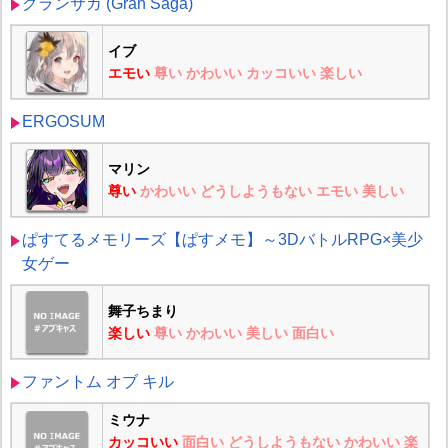
グランサガ (Gran Saga)
イブ
エモい
尊い
かわいい
カッコいい
楽しい
ERGOSUM
マリン
尊い
かわいい
どうしようもない
エモい
美しい
ぱすてるメモリーズ【ぱすメモ】～3DバトルRPG×美少
女ゲー
舞子ちまり
楽しい
尊い
かわいい
美しい
面白い
ファントム オブ キル
ミウナ
カッコいい
面白い
どうしようもない
かわいい
楽