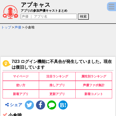
アプキャス
小倉唯 - 担当ゲームキャラ一覧情報
アプリの参加声優キャストまとめ
トップ
>
声優
>
小倉唯
7/23 ログイン機能に不具合が発生していました。現在
は復旧しています
マイページ
注目ランキング
属性別ランキング
使い方
推しアプリ
声優ファボ集計
新着アプリ
更新アプリ
新着コメント
シェア
小倉唯