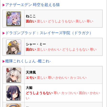
アナザーエデン 時空を超える猫
ねここ
面白い
楽しい
どうしようもない
美しい
尊い
ドラゴンブラッド：スレイヤーズ学院（ドラガク）
シャー・ミー
面白い
楽しい
かわいい
どうしようもない
尊い
艦隊これくしょん -艦これ-
天津風
エモい
楽しい
尊い
かわいい
カッコいい
大鯨
どうしようもない
尊い
カッコいい
面白い
かわい
い