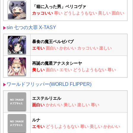
「箱に入った男」ベリコヴァ
カッコいい
尊い
どうしようもない
美しい
面白い
sin 七つの大罪 X-TASY
暴食の魔王ベルゼバブ
エモい
面白い
かわいい
カッコいい
楽しい
再誕の魔星アナスタシーヤ
美しい
面白い
エモい
どうしようもない
尊い
ワールドフリッパー(WORLD FLIPPER)
エステルリエル
面白い
かわいい
美しい
楽しい
尊い
ルナ
エモい
どうしようもない
尊い
美しい
かわいい