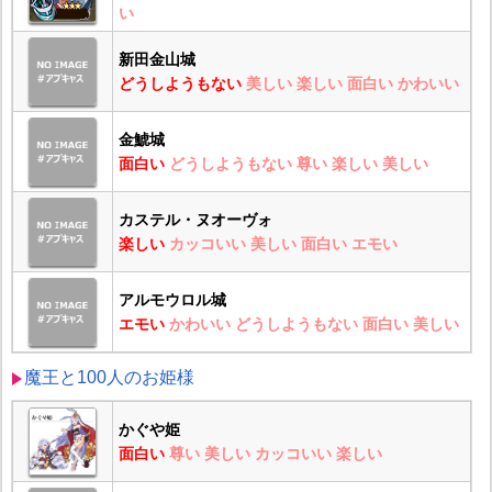
い
新田金山城
どうしようもない
美しい
楽しい
面白い
かわいい
金鯱城
面白い
どうしようもない
尊い
楽しい
美しい
カステル・ヌオーヴォ
楽しい
カッコいい
美しい
面白い
エモい
アルモウロル城
エモい
かわいい
どうしようもない
面白い
美しい
魔王と100人のお姫様
かぐや姫
面白い
尊い
美しい
カッコいい
楽しい