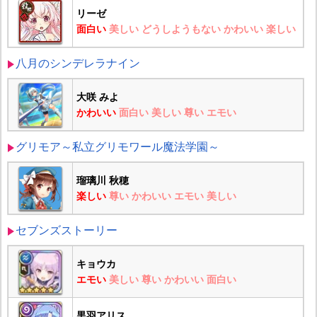
リーゼ
面白い
美しい
どうしようもない
かわいい
楽しい
八月のシンデレラナイン
大咲 みよ
かわいい
面白い
美しい
尊い
エモい
グリモア～私立グリモワール魔法学園～
瑠璃川 秋穂
楽しい
尊い
かわいい
エモい
美しい
セブンズストーリー
キョウカ
エモい
美しい
尊い
かわいい
面白い
黒羽アリス