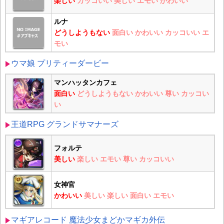
楽しい
カッコいい
美しい
エモい
かわいい
ルナ
どうしようもない
面白い
かわいい
カッコいい
エ
モい
ウマ娘 プリティーダービー
マンハッタンカフェ
面白い
どうしようもない
かわいい
尊い
カッコい
い
王道RPG グランドサマナーズ
フォルテ
美しい
楽しい
エモい
尊い
カッコいい
女神官
かわいい
美しい
楽しい
面白い
エモい
マギアレコード 魔法少女まどかマギカ外伝