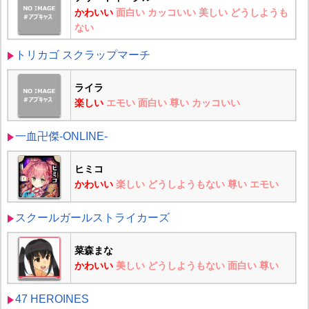
かわいい
面白い
カッコいい
美しい
どうしようも
ない
トリカゴ スクラップマーチ
ライラ
楽しい
エモい
面白い
尊い
カッコいい
一血卍傑-ONLINE-
ヒミコ
かわいい
楽しい
どうしようもない
尊い
エモい
スクールガールストライカーズ
菜森まな
かわいい
美しい
どうしようもない
面白い
尊い
47 HEROINES