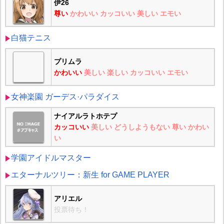
伊26
尊い
かわいい
カッコいい
美しい
エモい
白猫テニス
プリムラ
かわいい
美しい
楽しい
カッコいい
エモい
女神楽園 ガーデス·パラダイス
ナイアルラトホテプ
カッコいい
美しい
どうしようもない
尊い
かわい
い
学園アイドルマスター
エターナルツリー：新生 for GAME PLAYER
アリエル
投票待ち！