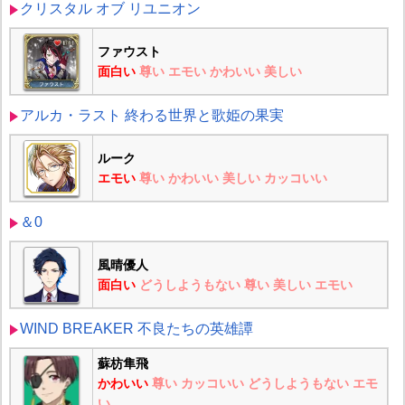
クリスタル オブ リユニオン
ファウスト
面白い
尊い
エモい
かわいい
美しい
アルカ・ラスト 終わる世界と歌姫の果実
ルーク
エモい
尊い
かわいい
美しい
カッコいい
＆0
風晴優人
面白い
どうしようもない
尊い
美しい
エモい
WIND BREAKER 不良たちの英雄譚
蘇枋隼飛
かわいい
尊い
カッコいい
どうしようもない
エモ
い