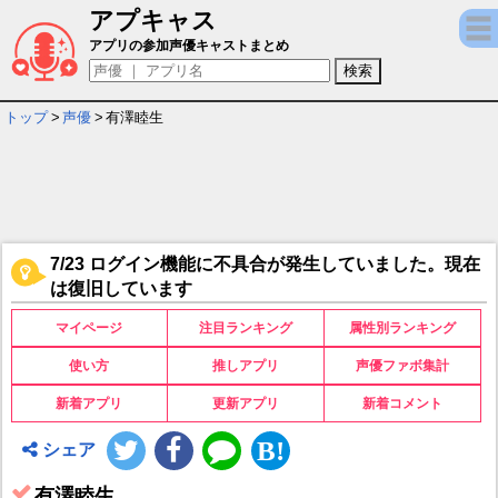
アプキャス
有澤睦生 - 担当ゲームキャラ一覧情報
アプリの参加声優キャストまとめ
トップ
>
声優
>
有澤睦生
7/23 ログイン機能に不具合が発生していました。現在
は復旧しています
マイページ
注目ランキング
属性別ランキング
使い方
推しアプリ
声優ファボ集計
新着アプリ
更新アプリ
新着コメント
シェア
有澤睦生