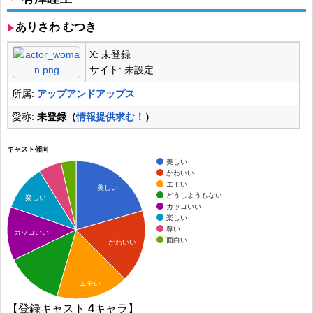
ありさわ むつき
X: 未登録
サイト: 未設定
所属:
アップアンドアップス
愛称:
未登録（
情報提供求む！
）
キャスト傾向
美しい
かわいい
エモい
美しい
どうしようもない
楽しい
カッコいい
楽しい
尊い
カッコいい
面白い
かわいい
エモい
【登録キャスト
4
キャラ】