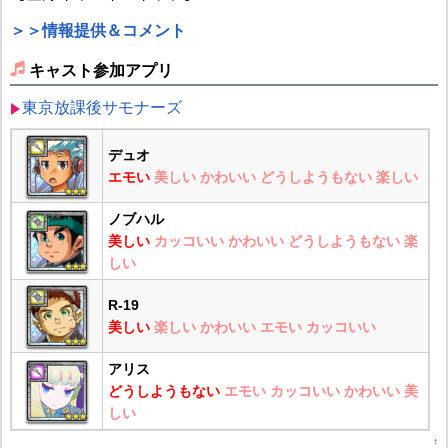
＞＞情報提供＆コメント
キャスト参加アプリ
東京放課後サモナーズ
デュオ
エモい
美しい
かわいい
どうしようもない
楽しい
ノブハル
美しい
カッコいい
かわいい
どうしようもない
楽
しい
R-19
美しい
楽しい
かわいい
エモい
カッコいい
アリス
どうしようもない
エモい
カッコいい
かわいい
美
しい
↑