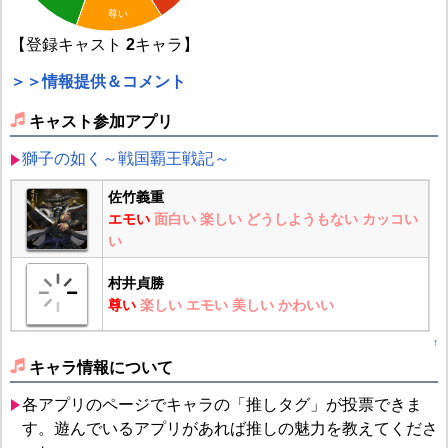
尊い
【登録キャスト
2
キャラ】
＞＞情報提供＆コメント
キャスト参加アプリ
獅子の如く～戦国覇王戦記～
佐竹義重
エモい
面白い
楽しい
どうしようもない
カッコい
い
村井貞勝
尊い
楽しい
エモい
美しい
かわいい
↑
キャラ情報について
各アプリのページでキャラの「推しタグ」が投票できま
す。遊んでいるアプリがあれば推しの魅力を教えてくださ