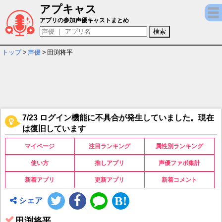
アプキャス
田渕将平 - 担当ゲームキャラ一覧情報
アプリの参加声優キャストまとめ
トップ
>
声優
>
田渕将平
7/23 ログイン機能に不具合が発生していました。現在
は復旧しています
マイページ
注目ランキング
属性別ランキング
使い方
推しアプリ
声優ファボ集計
新着アプリ
更新アプリ
新着コメント
シェア
田渕将平