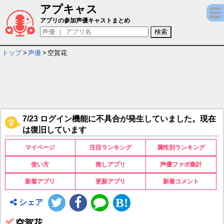
アプキャス
空賀花 - 担当ゲームキャラ一覧情報
アプリの参加声優キャストまとめ
トップ
>
声優
>
空賀花
7/23 ログイン機能に不具合が発生していました。現在
は復旧しています
マイページ
注目ランキング
属性別ランキング
使い方
推しアプリ
声優ファボ集計
新着アプリ
更新アプリ
新着コメント
シェア
空賀花