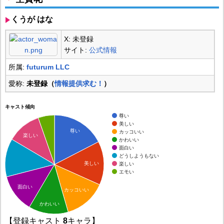
くうが はな
X: 未登録
サイト:
公式情報
所属:
futurum LLC
愛称:
未登録（
情報提供求む！
）
キャスト傾向
尊い
美しい
尊い
カッコいい
楽しい
かわいい
面白い
どうしようもない
美しい
楽しい
エモい
面白い
カッコいい
かわいい
【登録キャスト
8
キャラ】