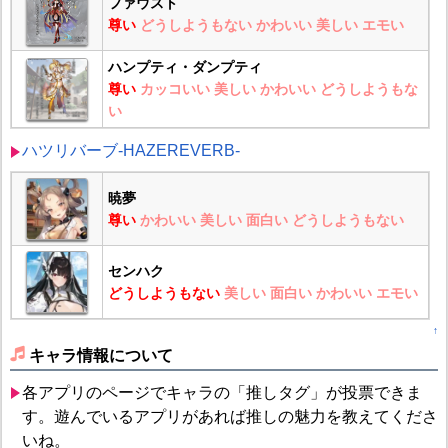
ファウスト
尊い
どうしようもない
かわいい
美しい
エモい
ハンプティ・ダンプティ
尊い
カッコいい
美しい
かわいい
どうしようもな
い
ハツリバーブ-HAZEREVERB-
暁夢
尊い
かわいい
美しい
面白い
どうしようもない
センハク
どうしようもない
美しい
面白い
かわいい
エモい
↑
キャラ情報について
各アプリのページでキャラの「推しタグ」が投票できま
す。遊んでいるアプリがあれば推しの魅力を教えてくださ
いね。