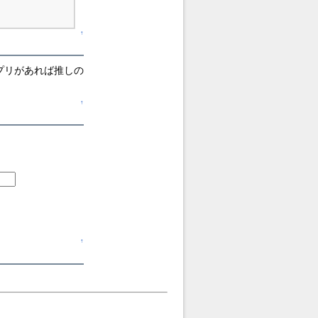
↑
プリがあれば推しの
↑
↑
。