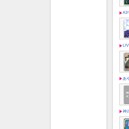
A3!
LI
あ
神