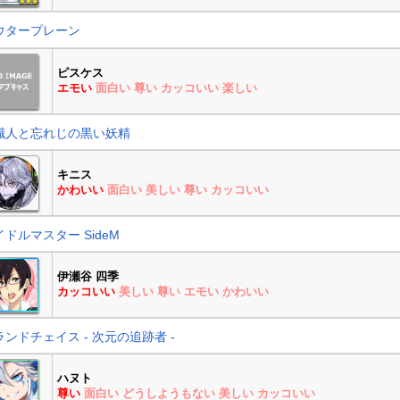
ウタープレーン
ピスケス
エモい
面白い
尊い
カッコいい
楽しい
職人と忘れじの黒い妖精
キニス
かわいい
面白い
美しい
尊い
カッコいい
イドルマスター SideM
伊瀬谷 四季
カッコいい
美しい
尊い
エモい
かわいい
ランドチェイス - 次元の追跡者 -
ハヌト
尊い
面白い
どうしようもない
美しい
カッコいい