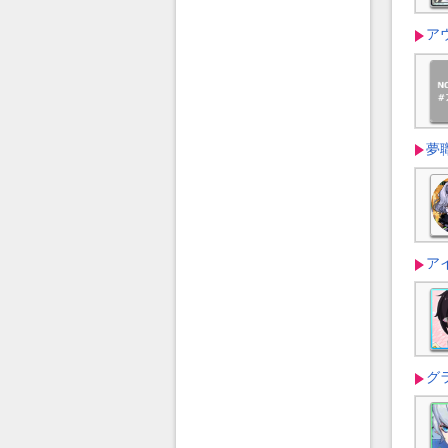
ア
夢
ア
グ