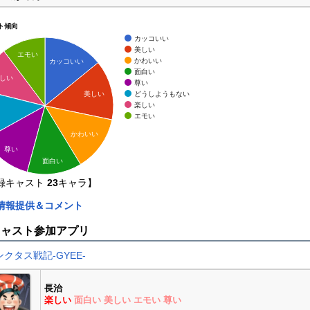
ト傾向
カッコいい
美しい
エモい
かわいい
カッコいい
面白い
しい
尊い
どうしようもない
美しい
楽しい
エモい
かわいい
尊い
面白い
録キャスト
23
キャラ】
情報提供＆コメント
キャスト参加アプリ
ンクタス戦記‐GYEE‐
長治
楽しい
面白い
美しい
エモい
尊い