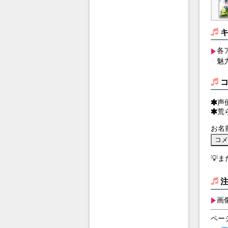
各
魅
声
荒
お名
💡
画
ペー