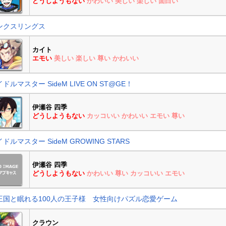
どうしようもない
かわいい
美しい
楽しい
面白い
ンクスリングス
カイト
エモい
美しい
楽しい
尊い
かわいい
ドルマスター SideM LIVE ON ST@GE！
伊瀬谷 四季
どうしようもない
カッコいい
かわいい
エモい
尊い
ドルマスター SideM GROWING STARS
伊瀬谷 四季
どうしようもない
かわいい
尊い
カッコいい
エモい
王国と眠れる100人の王子様 女性向けパズル恋愛ゲーム
クラウン