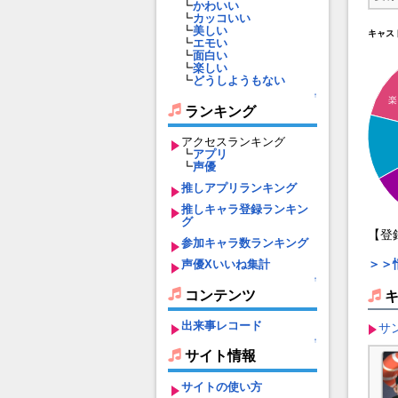
┗
かわいい
┗
カッコいい
┗
美しい
キャス
┗
エモい
┗
面白い
┗
楽しい
┗
どうしようもない
↑
楽
ランキング
アクセスランキング
┗
アプリ
┗
声優
推しアプリランキング
推しキャラ登録ランキン
グ
【登
参加キャラ数ランキング
＞＞
声優Xいいね集計
↑
コンテンツ
出来事レコード
サ
↑
サイト情報
サイトの使い方