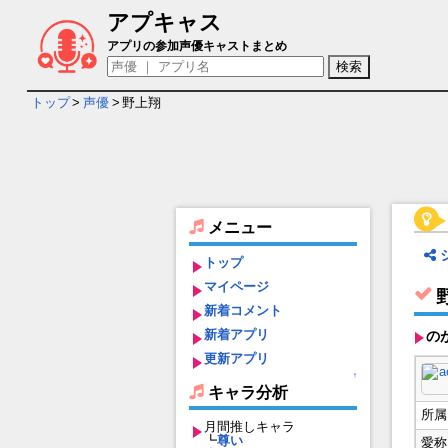
アプキャス
野上翔 - 担当ゲームキャラ一覧情報
アプリの参加声優キャストまとめ
トップ
>
声優
>
野上翔
メニュー
トップ
マイページ
新着コメント
新着アプリ
の
更新アプリ
↑
キャラ分析
所属
月間推しキャラ
┗
尊い
愛称