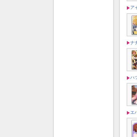
ア
ナ
ハツ
エ