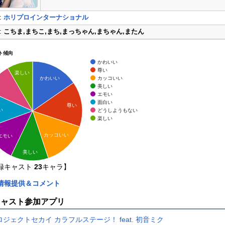
:
ホリプロインターナショナル
:
こちま,まちこ,まち,まっちゃん,まちゃん,またん
ト傾向
かわいい
尊い
楽しい
カッコいい
かわいい
美しい
エモい
面白い
尊い
い
どうしようもない
楽しい
カッコいい
エモい
美しい
録キャスト
23
キャラ】
情報提供＆コメント
キャスト参加アプリ
ロジェクトセカイ カラフルステージ！ feat. 初音ミク