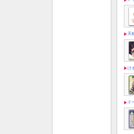
天
け
ド