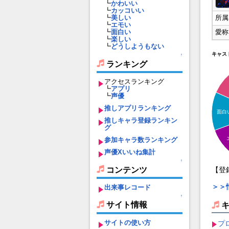
┗
かわいい
┗
カッコいい
所属
┗
美しい
┗
エモい
愛称
┗
面白い
┗
楽しい
┗
どうしようもない
キャス
↑
ランキング
アクセスランキング
┗
アプリ
┗
声優
推しアプリランキング
面白
推しキャラ登録ランキン
グ
参加キャラ数ランキング
声優Xいいね集計
↑
コンテンツ
【登
＞＞
出来事レコード
↑
サイト情報
サイトの使い方
プ