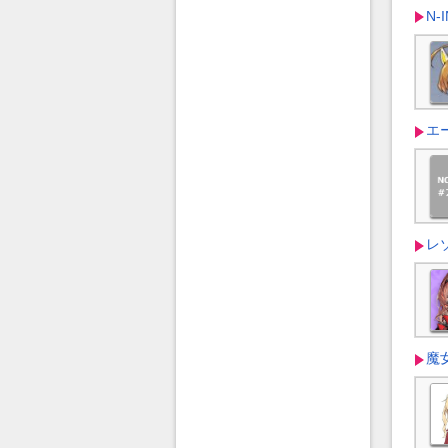
N-
エ
レ
魔