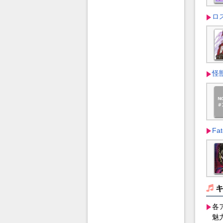
ロ
怪獣
Fat
各
魅