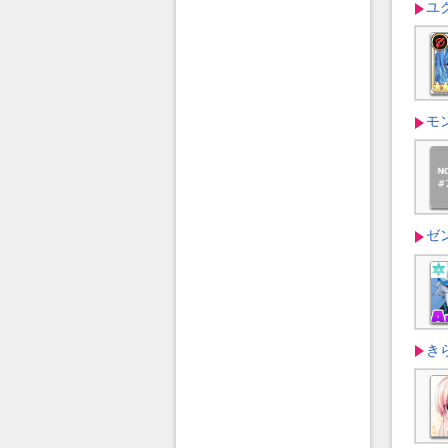
ユ
モ
ゼ
き