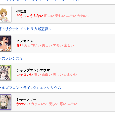
伊吹翼
どうしようもない
面白い
美しい
エモい
かわいい
穂のサクナヒメ～ヒヌカ巡霊譚～
ヒヌカヒメ
尊い
カッコいい
美しい
エモい
楽しい
ものフレンズ３
チャップマンシマウマ
カッコいい
尊い
面白い
美しい
かわいい
ールズフロントライン2：エクシリウム
シャークリー
かわいい
カッコいい
美しい
尊い
エモい