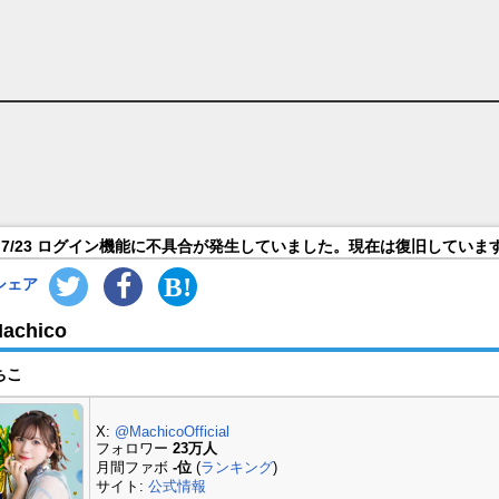
7/23 ログイン機能に不具合が発生していました。現在は復旧していま
シェア
achico
ちこ
X:
@MachicoOfficial
フォロワー
23万人
月間ファボ
-位
(
ランキング
)
サイト:
公式情報