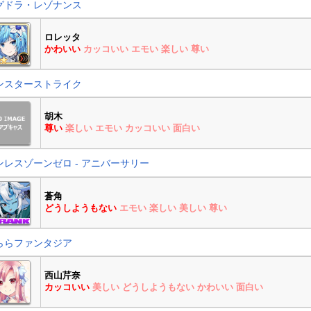
グドラ・レゾナンス
ロレッタ
かわいい
カッコいい
エモい
楽しい
尊い
ンスターストライク
胡木
尊い
楽しい
エモい
カッコいい
面白い
ンレスゾーンゼロ - アニバーサリー
蒼角
どうしようもない
エモい
楽しい
美しい
尊い
ららファンタジア
西山芹奈
カッコいい
美しい
どうしようもない
かわいい
面白い