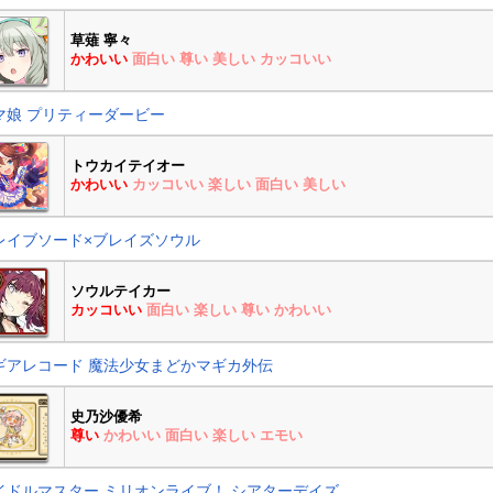
草薙 寧々
かわいい
面白い
尊い
美しい
カッコいい
マ娘 プリティーダービー
トウカイテイオー
かわいい
カッコいい
楽しい
面白い
美しい
レイブソード×ブレイズソウル
ソウルテイカー
カッコいい
面白い
楽しい
尊い
かわいい
ギアレコード 魔法少女まどかマギカ外伝
史乃沙優希
尊い
かわいい
面白い
楽しい
エモい
イドルマスター ミリオンライブ！ シアターデイズ