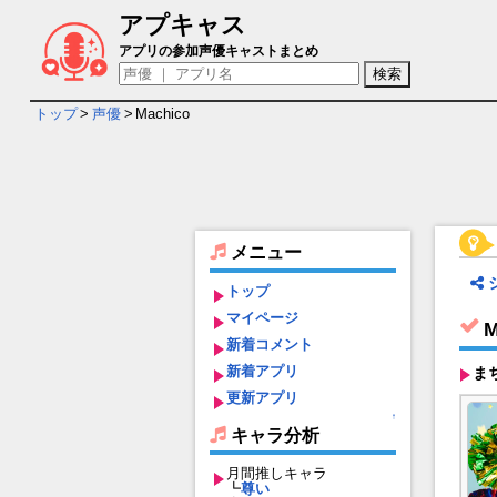
アプキャス
Machico - 担当ゲームキャラ一覧情報
アプリの参加声優キャストまとめ
トップ
>
声優
>
Machico
メニュー
トップ
マイページ
M
新着コメント
新着アプリ
ま
更新アプリ
↑
キャラ分析
月間推しキャラ
┗
尊い