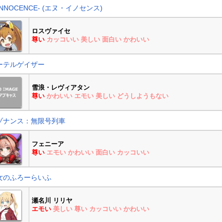
INNOCENCE- (エヌ・イノセンス)
ロスヴァイセ
尊い
カッコいい
美しい
面白い
かわいい
ーテルゲイザー
雪浪・レヴィアタン
尊い
かわいい
エモい
美しい
どうしようもない
ゾナンス：無限号列車
フェニーア
尊い
エモい
かわいい
面白い
カッコいい
女のふろーらいふ
瀬名川 リリヤ
エモい
美しい
尊い
カッコいい
かわいい