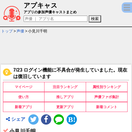
アプキャス
小見川千明 - 担当ゲームキャラ一覧情報
アプリの参加声優キャストまとめ
トップ
>
声優
>
小見川千明
7/23 ログイン機能に不具合が発生していました。現在
は復旧しています
マイページ
注目ランキング
属性別ランキング
使い方
推しアプリ
声優ファボ集計
新着アプリ
更新アプリ
新着コメント
シェア
小見川千明