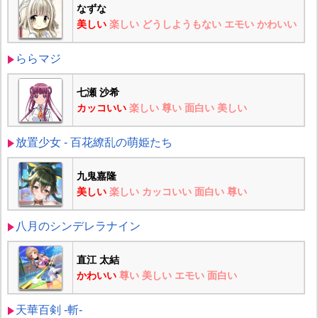
なずな
美しい
楽しい
どうしようもない
エモい
かわいい
ららマジ
七瀬 沙希
カッコいい
楽しい
尊い
面白い
美しい
放置少女 - 百花繚乱の萌姫たち
九鬼嘉隆
美しい
楽しい
カッコいい
面白い
尊い
八月のシンデレラナイン
直江 太結
かわいい
尊い
美しい
エモい
面白い
天華百剣 -斬-