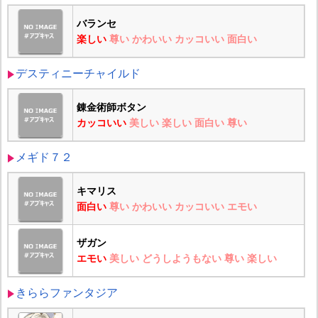
バランセ
楽しい
尊い
かわいい
カッコいい
面白い
デスティニーチャイルド
錬金術師ボタン
カッコいい
美しい
楽しい
面白い
尊い
メギド７２
キマリス
面白い
尊い
かわいい
カッコいい
エモい
ザガン
エモい
美しい
どうしようもない
尊い
楽しい
きららファンタジア