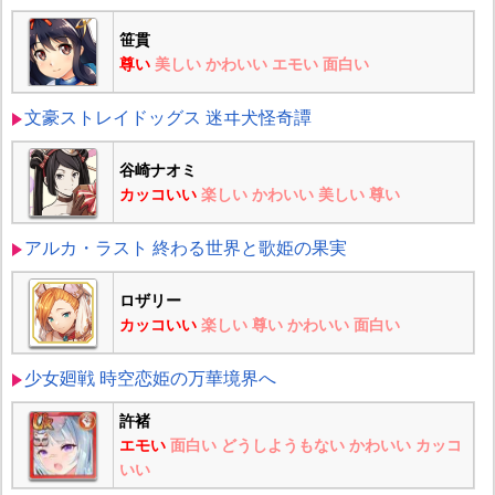
笹貫
尊い
美しい
かわいい
エモい
面白い
文豪ストレイドッグス 迷ヰ犬怪奇譚
谷崎ナオミ
カッコいい
楽しい
かわいい
美しい
尊い
アルカ・ラスト 終わる世界と歌姫の果実
ロザリー
カッコいい
楽しい
尊い
かわいい
面白い
少女廻戦 時空恋姫の万華境界へ
許褚
エモい
面白い
どうしようもない
かわいい
カッコ
いい