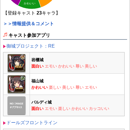
かわいい
【登録キャスト
23
キャラ】
＞＞情報提供＆コメント
キャスト参加アプリ
御城プロジェクト：RE
岩櫃城
面白い
エモい
かわいい
尊い
美しい
福山城
かわいい
楽しい
美しい
尊い
エモい
バルディ城
面白い
エモい
楽しい
かわいい
カッコいい
ドールズフロントライン