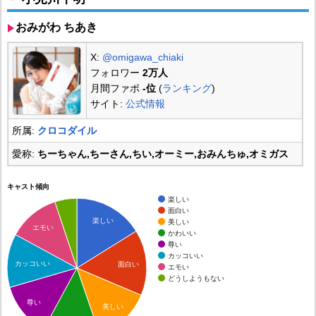
おみがわ ちあき
X:
@omigawa_chiaki
フォロワー
2万人
月間ファボ
-位
(
ランキング
)
サイト:
公式情報
所属:
クロコダイル
愛称:
ちーちゃん,ちーさん,ちい,オーミー,おみんちゅ,オミガス
キャスト傾向
楽しい
面白い
楽しい
美しい
エモい
かわいい
尊い
カッコいい
カッコいい
面白い
エモい
どうしようもない
尊い
美しい