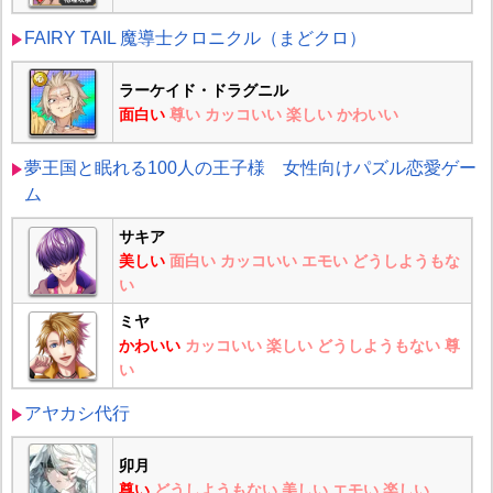
FAIRY TAIL 魔導士クロニクル（まどクロ）
ラーケイド・ドラグニル
面白い
尊い
カッコいい
楽しい
かわいい
夢王国と眠れる100人の王子様 女性向けパズル恋愛ゲー
ム
サキア
美しい
面白い
カッコいい
エモい
どうしようもな
い
ミヤ
かわいい
カッコいい
楽しい
どうしようもない
尊
い
アヤカシ代行
卯月
尊い
どうしようもない
美しい
エモい
楽しい