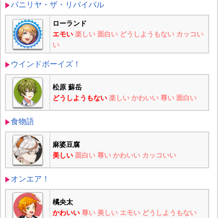
パニリヤ・ザ・リバイバル
ローランド
エモい
楽しい
面白い
どうしようもない
カッコい
い
ウインドボーイズ！
松原 蘇岳
どうしようもない
楽しい
かわいい
尊い
面白い
食物語
麻婆豆腐
美しい
面白い
尊い
かわいい
カッコいい
オンエア！
橘央太
かわいい
尊い
美しい
エモい
どうしようもない