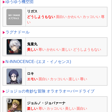
ゆうゆう機空団
リガス
どうしようもない
面白い
かわいい
カッコいい
尊
い
ラグナドール
鬼童丸
美しい
尊い
かわいい
楽しい
どうしようもない
N-INNOCENCE- (エヌ・イノセンス)
ロキ
エモい
面白い
カッコいい
楽しい
尊い
ジョジョの奇妙な冒険 オラオラオーバードライブ
ジョルノ・ジョバァーナ
楽しい
尊い
カッコいい
美しい
面白い