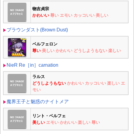
物吉貞宗
かわいい
尊い
エモい
カッコいい
美しい
ブラウンダスト(Brown Dust)
ベルフェロン
尊い
美しい
かわいい
どうしようもない
楽しい
NieR Re［in］carnation
ラルス
どうしようもない
かわいい
カッコいい
楽しい
エ
モい
魔界王子と魅惑のナイトメア
リント・ベルフェ
美しい
エモい
かわいい
楽しい
尊い