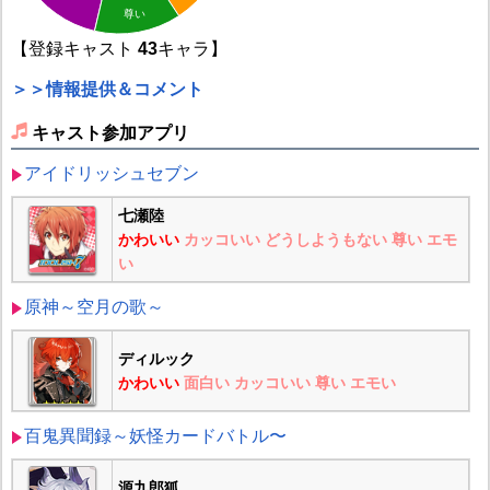
尊い
【登録キャスト
43
キャラ】
＞＞情報提供＆コメント
キャスト参加アプリ
アイドリッシュセブン
七瀬陸
かわいい
カッコいい
どうしようもない
尊い
エモ
い
原神～空月の歌～
ディルック
かわいい
面白い
カッコいい
尊い
エモい
百鬼異聞録～妖怪カードバトル〜
源九郎狐