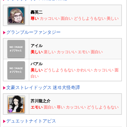
轟英二
尊い
カッコいい
面白い
どうしようもない
美しい
グランブルーファンタジー
アイル
美しい
楽しい
カッコいい
エモい
面白い
バアル
美しい
どうしようもない
かわいい
カッコいい
面
白い
文豪ストレイドッグス 迷ヰ犬怪奇譚
芥川龍之介
エモい
面白い
尊い
カッコいい
どうしようもない
デュエットナイトアビス