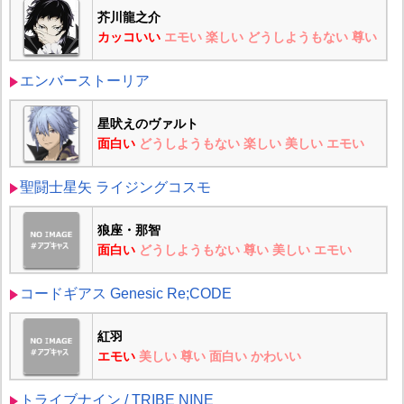
芥川龍之介
カッコいい
エモい
楽しい
どうしようもない
尊い
エンバーストーリア
星吠えのヴァルト
面白い
どうしようもない
楽しい
美しい
エモい
聖闘士星矢 ライジングコスモ
狼座・那智
面白い
どうしようもない
尊い
美しい
エモい
コードギアス Genesic Re;CODE
紅羽
エモい
美しい
尊い
面白い
かわいい
トライブナイン / TRIBE NINE