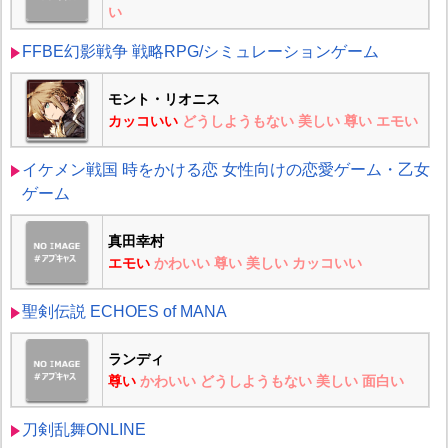
い
FFBE幻影戦争 戦略RPG/シミュレーションゲーム
モント・リオニス
カッコいい
どうしようもない
美しい
尊い
エモい
イケメン戦国 時をかける恋 女性向けの恋愛ゲーム・乙女
ゲーム
真田幸村
エモい
かわいい
尊い
美しい
カッコいい
聖剣伝説 ECHOES of MANA
ランディ
尊い
かわいい
どうしようもない
美しい
面白い
刀剣乱舞ONLINE