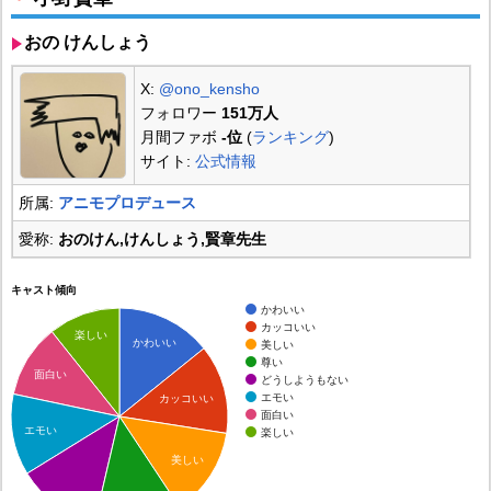
おの けんしょう
X:
@ono_kensho
フォロワー
151万人
月間ファボ
-位
(
ランキング
)
サイト:
公式情報
所属:
アニモプロデュース
愛称:
おのけん,けんしょう,賢章先生
キャスト傾向
かわいい
カッコいい
楽しい
かわいい
美しい
尊い
面白い
どうしようもない
エモい
カッコいい
面白い
エモい
楽しい
美しい