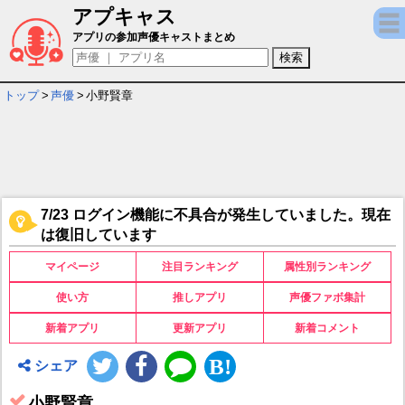
アプキャス
小野賢章 - 担当ゲームキャラ一覧情報
アプリの参加声優キャストまとめ
トップ
>
声優
>
小野賢章
7/23 ログイン機能に不具合が発生していました。現在
は復旧しています
マイページ
注目ランキング
属性別ランキング
使い方
推しアプリ
声優ファボ集計
新着アプリ
更新アプリ
新着コメント
シェア
小野賢章