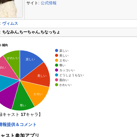
サイト:
公式情報
:
ヴィムス
:
ちなみん,ちーちゃん,ちなっちょ
ト傾向
楽しい
美しい
かわいい
楽しい
エモい
尊い
白い
カッコいい
どうしようもない
美しい
面白い
かわいい
エモい
尊い
録キャスト
17
キャラ】
情報提供＆コメント
キャスト参加アプリ