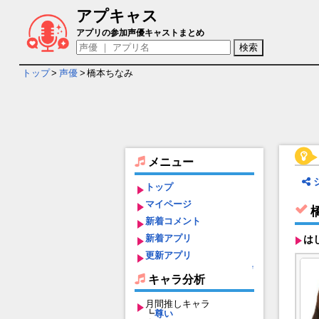
アプキャス
橋本ちなみ - 担当ゲームキャラ一覧情報
アプリの参加声優キャストまとめ
トップ
>
声優
>
橋本ちなみ
メニュー
トップ
マイページ
新着コメント
新着アプリ
は
更新アプリ
↑
キャラ分析
月間推しキャラ
┗
尊い