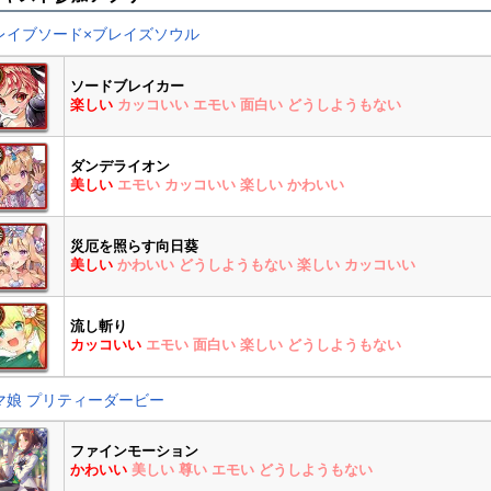
レイブソード×ブレイズソウル
ソードブレイカー
楽しい
カッコいい
エモい
面白い
どうしようもない
ダンデライオン
美しい
エモい
カッコいい
楽しい
かわいい
災厄を照らす向日葵
美しい
かわいい
どうしようもない
楽しい
カッコいい
流し斬り
カッコいい
エモい
面白い
楽しい
どうしようもない
マ娘 プリティーダービー
ファインモーション
かわいい
美しい
尊い
エモい
どうしようもない