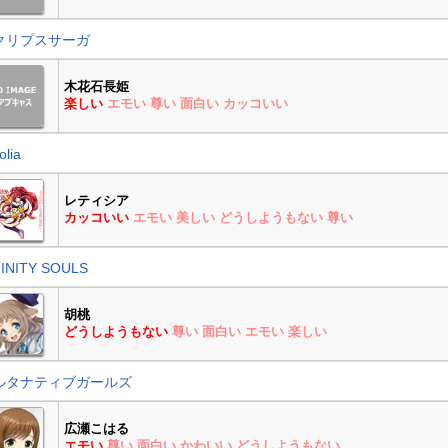
クリプスサーガ
木花石長姫
楽しい
エモい
尊い
面白い
カッコいい
olia
レティシア
カッコいい
エモい
美しい
どうしようもない
尊い
FINITY SOULS
胡桃
どうしようもない
尊い
面白い
エモい
楽しい
ルタナティブガールズ
広瀬こはる
エモい
尊い
面白い
かわいい
どうしようもない