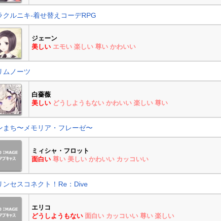
ラクルニキ-着せ替えコーデRPG
ジェーン
美しい
エモい
楽しい
尊い
かわいい
リムノーツ
白薔薇
美しい
どうしようもない
かわいい
楽しい
尊い
ンまち〜メモリア・フレーゼ〜
ミィシャ・フロット
面白い
尊い
美しい
かわいい
カッコいい
リンセスコネクト！Re：Dive
エリコ
どうしようもない
面白い
カッコいい
尊い
楽しい