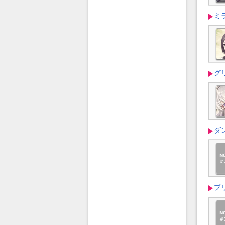
ミ
グ
ダ
プ