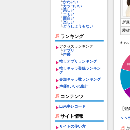
┗
かわいい
┗
カッコいい
┗
美しい
┗
エモい
┗
面白い
所属
┗
楽しい
┗
どうしようもない
愛称
↑
ランキング
キャス
アクセスランキング
┗
アプリ
┗
声優
推しアプリランキング
面
推しキャラ登録ランキン
グ
参加キャラ数ランキング
声優Xいいね集計
↑
コンテンツ
出来事レコード
【登
↑
サイト情報
＞＞
サイトの使い方