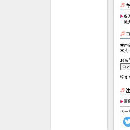
各
魅
声
荒
お名
💡
画
ペー