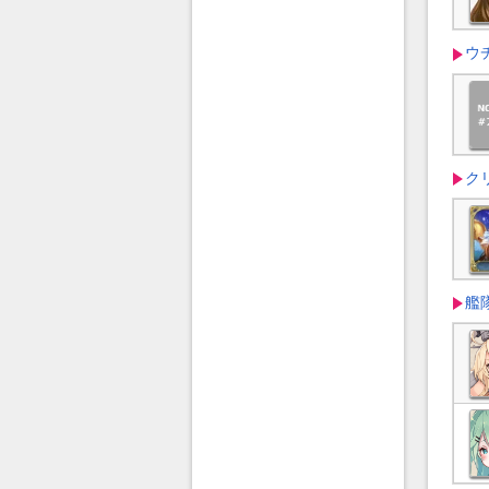
ウ
ク
艦