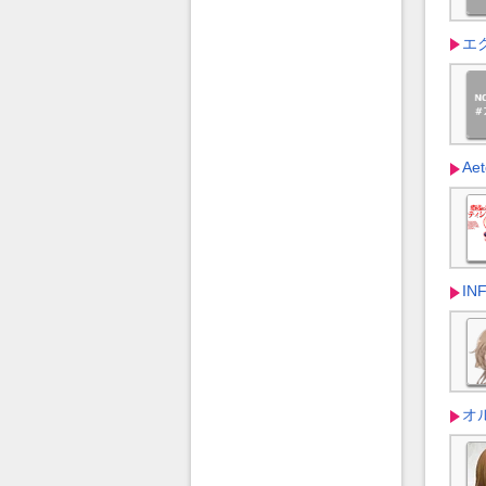
エ
Aet
IN
オ