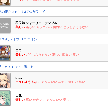
チの姫さまがいちばんカワイイ
翠玉姫 シャーリー・テンプル
美しい
楽しい
カッコいい
面白い
どうしようもない
リスタル オブ リユニオン
ララ
美しい
どうしようもない
楽しい
面白い
尊い
隊これくしょん -艦これ-
Iowa
どうしようもない
カッコいい
エモい
楽しい
尊い
山風
楽しい
尊い
かわいい
カッコいい
美しい