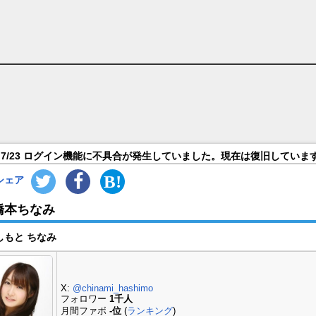
7/23 ログイン機能に不具合が発生していました。現在は復旧していま
シェア
橋本ちなみ
しもと ちなみ
X:
@chinami_hashimo
フォロワー
1千人
月間ファボ
-位
(
ランキング
)