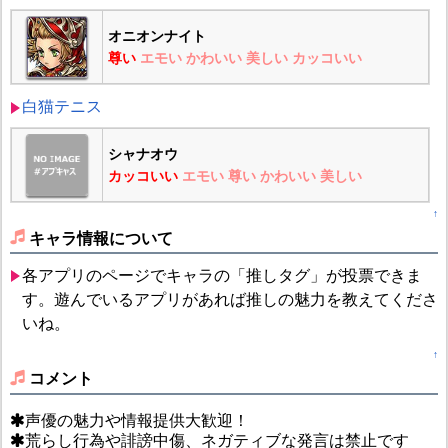
オニオンナイト
尊い
エモい
かわいい
美しい
カッコいい
白猫テニス
シャナオウ
カッコいい
エモい
尊い
かわいい
美しい
↑
キャラ情報について
各アプリのページでキャラの「推しタグ」が投票できま
す。遊んでいるアプリがあれば推しの魅力を教えてくださ
いね。
↑
コメント
声優の魅力や情報提供大歓迎！
荒らし行為や誹謗中傷、ネガティブな発言は禁止です