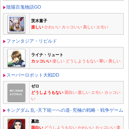
陰陽百鬼物語GO
茨木童子
楽しい
かわいい
カッコいい
美しい
エモい
ファンタジア・リビルド
ライナ・リュート
カッコいい
楽しい
どうしようもない
尊い
美しい
スーパーロボット大戦DD
ゼロ
どうしようもない
面白い
楽しい
エモい
カッコい
い
キングダム 乱 -天下統一への道- 究極の戦略・戦争ゲーム
嬴政
面白い
どうしようもない
かわいい
カッコいい
楽