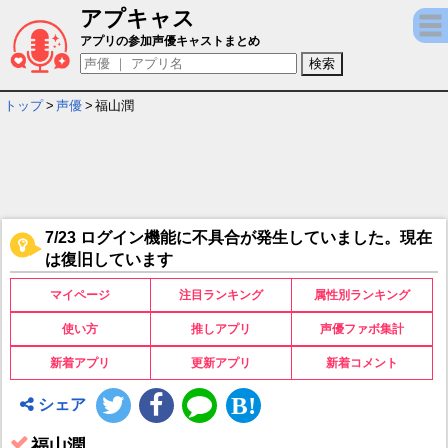
アプキャス
福山潤 - 担当ゲームキャラ一覧情報
アプリの参加声優キャストまとめ
トップ
>
声優
>
福山潤
7/23 ログイン機能に不具合が発生していました。現在
は復旧しています
マイページ
注目ランキング
属性別ランキング
使い方
推しアプリ
声優ファボ集計
新着アプリ
更新アプリ
新着コメント
シェア
福山潤