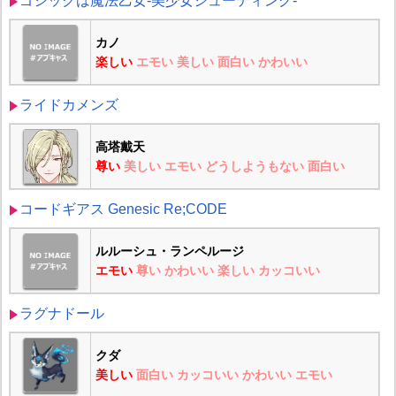
ゴシックは魔法乙女-美少女シューティング-
カノ
楽しい
エモい
美しい
面白い
かわいい
ライドカメンズ
高塔戴天
尊い
美しい
エモい
どうしようもない
面白い
コードギアス Genesic Re;CODE
ルルーシュ・ランペルージ
エモい
尊い
かわいい
楽しい
カッコいい
ラグナドール
クダ
美しい
面白い
カッコいい
かわいい
エモい