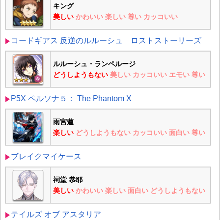
キング
美しい
かわいい
楽しい
尊い
カッコいい
コードギアス 反逆のルルーシュ ロストストーリーズ
ルルーシュ・ランペルージ
どうしようもない
美しい
カッコいい
エモい
尊い
P5X ペルソナ５： The Phantom X
雨宮蓮
楽しい
どうしようもない
カッコいい
面白い
尊い
ブレイクマイケース
祠堂 恭耶
美しい
かわいい
楽しい
面白い
どうしようもない
テイルズ オブ アスタリア