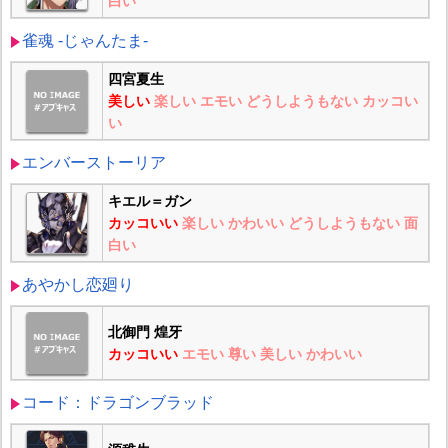
白い
雀魂 -じゃんたま-
四宮夏生
美しい
楽しい
エモい
どうしようもない
カッコい
い
エンバーストーリア
キエル＝ガン
カッコいい
楽しい
かわいい
どうしようもない
面
白い
あやかし恋廻り
北御門 煌牙
カッコいい
エモい
尊い
美しい
かわいい
コード：ドラゴンブラッド