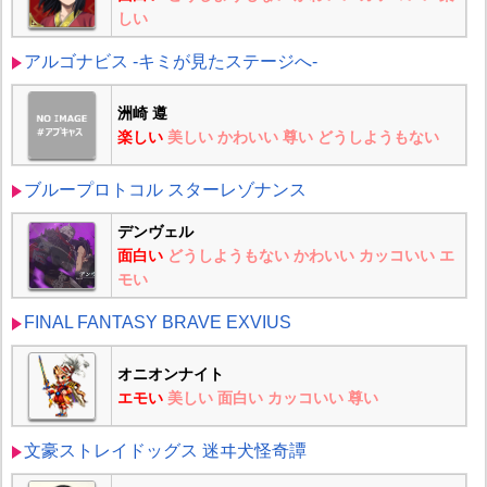
しい
アルゴナビス -キミが見たステージへ-
洲崎 遵
楽しい
美しい
かわいい
尊い
どうしようもない
ブループロトコル スターレゾナンス
デンヴェル
面白い
どうしようもない
かわいい
カッコいい
エ
モい
FINAL FANTASY BRAVE EXVIUS
オニオンナイト
エモい
美しい
面白い
カッコいい
尊い
文豪ストレイドッグス 迷ヰ犬怪奇譚