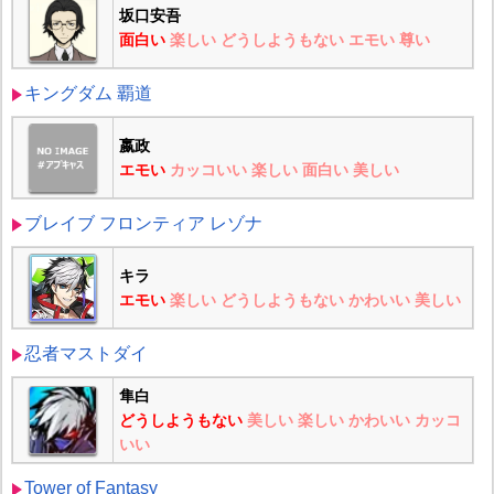
坂口安吾
面白い
楽しい
どうしようもない
エモい
尊い
キングダム 覇道
嬴政
エモい
カッコいい
楽しい
面白い
美しい
ブレイブ フロンティア レゾナ
キラ
エモい
楽しい
どうしようもない
かわいい
美しい
忍者マストダイ
隼白
どうしようもない
美しい
楽しい
かわいい
カッコ
いい
Tower of Fantasy