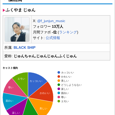
ふくやま じゅん
X:
@f_junjun_music
フォロワー
13万人
月間ファボ
-位
(
ランキング
)
サイト:
公式情報
所属:
BLACK SHIP
愛称:
じゅんちゃん,じゅんじゅん,ふくじゅん
キャスト傾向
カッコいい
かわいい
エモい
美しい
カッコいい
どうしようもない
尊い
楽しい
面白い
かわいい
尊い
面白い
エモい
美しい
楽しい