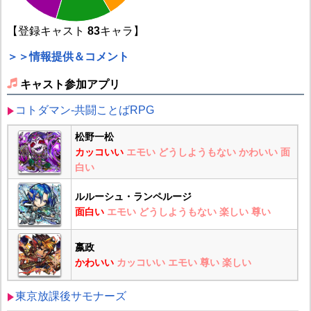
【登録キャスト
83
キャラ】
＞＞情報提供＆コメント
キャスト参加アプリ
コトダマン-共闘ことばRPG
松野一松
カッコいい
エモい
どうしようもない
かわいい
面
白い
ルルーシュ・ランペルージ
面白い
エモい
どうしようもない
楽しい
尊い
嬴政
かわいい
カッコいい
エモい
尊い
楽しい
東京放課後サモナーズ