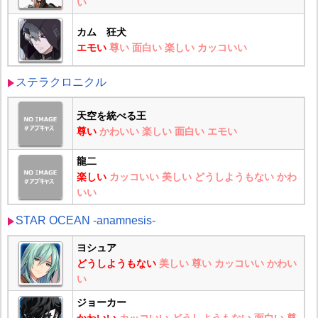
い
カム 狂犬
エモい
尊い
面白い
楽しい
カッコいい
ステラクロニクル
天空を統べる王
尊い
かわいい
楽しい
面白い
エモい
龍二
楽しい
カッコいい
美しい
どうしようもない
かわ
いい
STAR OCEAN -anamnesis-
ヨシュア
どうしようもない
美しい
尊い
カッコいい
かわい
い
ジョーカー