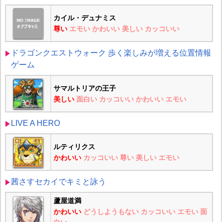
カイル・デュナミス
尊い
エモい
かわいい
美しい
カッコいい
ドラゴンクエストウォーク 歩く楽しみが増える位置情報
ゲーム
サマルトリアの王子
美しい
面白い
カッコいい
かわいい
エモい
LIVE A HERO
ルティリクス
かわいい
カッコいい
尊い
美しい
エモい
茜さすセカイでキミと詠う
蘆屋道満
かわいい
どうしようもない
カッコいい
エモい
面