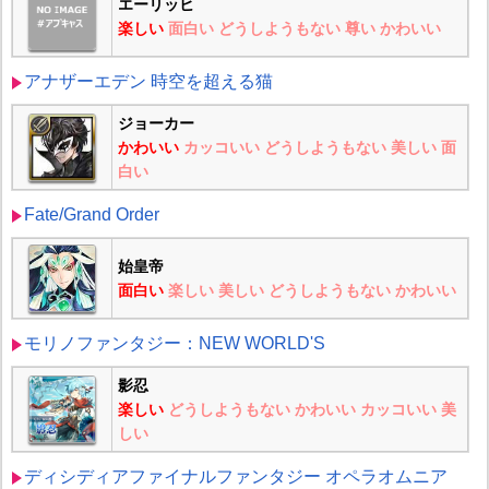
エーリッヒ
楽しい
面白い
どうしようもない
尊い
かわいい
アナザーエデン 時空を超える猫
ジョーカー
かわいい
カッコいい
どうしようもない
美しい
面
白い
Fate/Grand Order
始皇帝
面白い
楽しい
美しい
どうしようもない
かわいい
モリノファンタジー：NEW WORLD'S
影忍
楽しい
どうしようもない
かわいい
カッコいい
美
しい
ディシディアファイナルファンタジー オペラオムニア