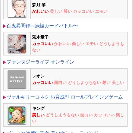
森月 黎
かわいい
美しい
尊い
カッコいい
エモい
百鬼異聞録～妖怪カードバトル〜
茨木童子
カッコいい
かわいい
楽しい
エモい
どうしようも
ない
ファンタジーライフ オンライン
レオン
カッコいい
面白い
どうしようもない
尊い
美しい
ヴァルキリーコネクト/育成型 ロールプレイングゲーム
キング
美しい
どうしようもない
面白い
カッコいい
楽し
い