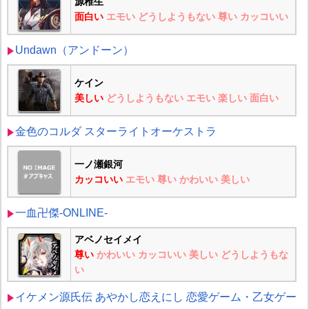
源稚生
面白い
エモい
どうしようもない
尊い
カッコいい
Undawn（アンドーン）
ケイン
美しい
どうしようもない
エモい
楽しい
面白い
金色のコルダ スターライトオーケストラ
一ノ瀬銀河
カッコいい
エモい
尊い
かわいい
美しい
一血卍傑-ONLINE-
アベノセイメイ
尊い
かわいい
カッコいい
美しい
どうしようもな
い
イケメン源氏伝 あやかし恋えにし 恋愛ゲーム・乙女ゲー