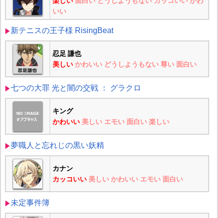
楽しい
面白い
どうしようもない
カッコいい
かわ
いい
新テニスの王子様 RisingBeat
忍足 謙也
美しい
かわいい
どうしようもない
尊い
面白い
七つの大罪 光と闇の交戦 ： グラクロ
キング
かわいい
美しい
エモい
面白い
楽しい
夢職人と忘れじの黒い妖精
カナン
カッコいい
美しい
かわいい
エモい
面白い
未定事件簿