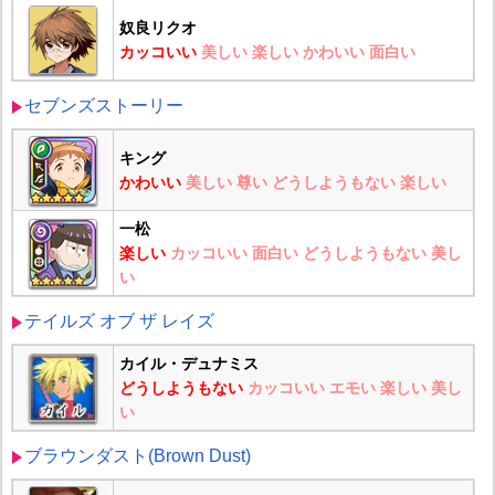
奴良リクオ
カッコいい
美しい
楽しい
かわいい
面白い
セブンズストーリー
キング
かわいい
美しい
尊い
どうしようもない
楽しい
一松
楽しい
カッコいい
面白い
どうしようもない
美し
い
テイルズ オブ ザ レイズ
カイル・デュナミス
どうしようもない
カッコいい
エモい
楽しい
美し
い
ブラウンダスト(Brown Dust)