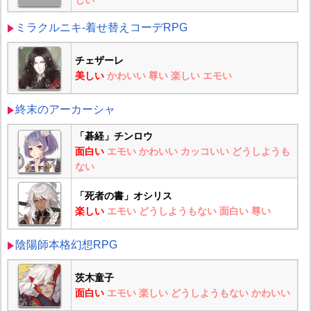
しい
ミラクルニキ-着せ替えコーデRPG
チェザーレ
美しい
かわいい
尊い
楽しい
エモい
終末のアーカーシャ
「碁経」チンロウ
面白い
エモい
かわいい
カッコいい
どうしようも
ない
「死者の書」オシリス
楽しい
エモい
どうしようもない
面白い
尊い
陰陽師本格幻想RPG
茨木童子
面白い
エモい
楽しい
どうしようもない
かわいい