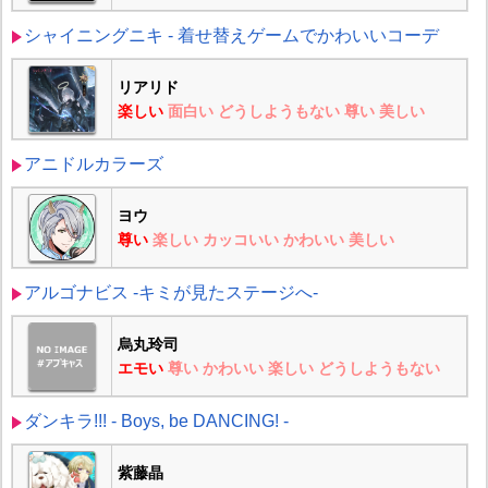
シャイニングニキ - 着せ替えゲームでかわいいコーデ
リアリド
楽しい
面白い
どうしようもない
尊い
美しい
アニドルカラーズ
ヨウ
尊い
楽しい
カッコいい
かわいい
美しい
アルゴナビス -キミが見たステージへ-
烏丸玲司
エモい
尊い
かわいい
楽しい
どうしようもない
ダンキラ!!! - Boys, be DANCING! -
紫藤晶