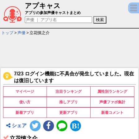
アプキャス
立花慎之介 - 担当ゲームキャラ一覧情報
アプリの参加声優キャストまとめ
トップ
>
声優
>
立花慎之介
7/23 ログイン機能に不具合が発生していました。現在
は復旧しています
マイページ
注目ランキング
属性別ランキング
使い方
推しアプリ
声優ファボ集計
新着アプリ
更新アプリ
新着コメント
シェア
立花慎之介