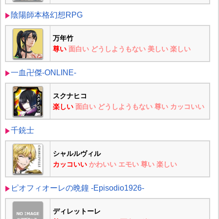
陰陽師本格幻想RPG
万年竹
尊い
面白い
どうしようもない
美しい
楽しい
一血卍傑-ONLINE-
スクナヒコ
楽しい
面白い
どうしようもない
尊い
カッコいい
千銃士
シャルルヴィル
カッコいい
かわいい
エモい
尊い
楽しい
ピオフィオーレの晩鐘 -Episodio1926-
ディレットーレ