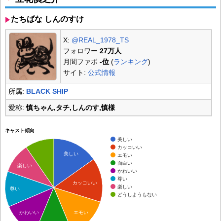
たちばな しんのすけ
X:
@REAL_1978_TS
フォロワー
27万人
月間ファボ
-位
(
ランキング
)
サイト:
公式情報
所属:
BLACK SHIP
愛称:
慎ちゃん,タチ,しんのす,慎様
キャスト傾向
美しい
カッコいい
美しい
エモい
面白い
楽しい
かわいい
尊い
カッコいい
楽しい
尊い
どうしようもない
エモい
かわいい