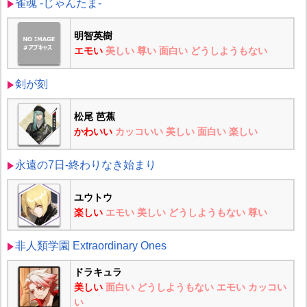
雀魂 -じゃんたま-
明智英樹
エモい
美しい
尊い
面白い
どうしようもない
剣が刻
松尾 芭蕉
かわいい
カッコいい
美しい
面白い
楽しい
永遠の7日-終わりなき始まり
ユウトウ
楽しい
エモい
美しい
どうしようもない
尊い
非人類学園 Extraordinary Ones
ドラキュラ
美しい
面白い
どうしようもない
エモい
カッコい
い