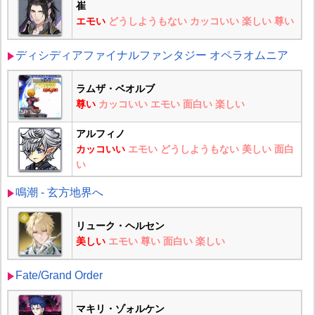
崔
エモい
どうしようもない
カッコいい
楽しい
尊い
ディシディアファイナルファンタジー オペラオムニア
ラムザ・ベオルブ
尊い
カッコいい
エモい
面白い
楽しい
アルフィノ
カッコいい
エモい
どうしようもない
美しい
面白
い
鳴潮 - 玄方地界へ
リューク・ヘルセン
美しい
エモい
尊い
面白い
楽しい
Fate/Grand Order
マキリ・ゾォルケン