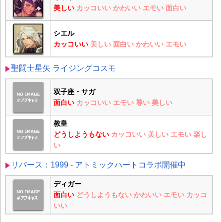
美しい
カッコいい
かわいい
エモい
面白い
シエル
カッコいい
美しい
面白い
かわいい
エモい
聖闘士星矢 ライジングコスモ
双子座・サガ
面白い
カッコいい
エモい
尊い
美しい
教皇
どうしようもない
カッコいい
美しい
エモい
楽し
い
リバース：1999 - アトミックハートコラボ開催中
ディガー
面白い
どうしようもない
かわいい
エモい
カッコ
いい