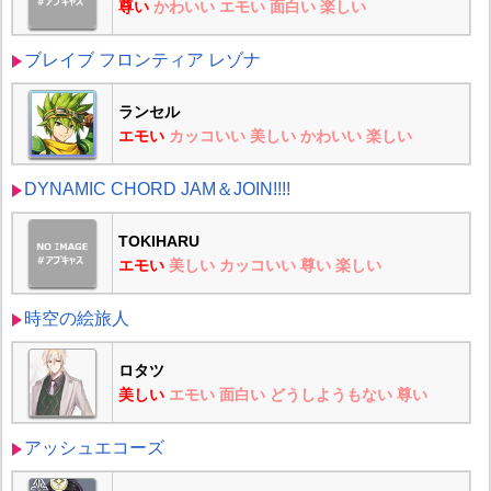
尊い
かわいい
エモい
面白い
楽しい
ブレイブ フロンティア レゾナ
ランセル
エモい
カッコいい
美しい
かわいい
楽しい
DYNAMIC CHORD JAM＆JOIN!!!!
TOKIHARU
エモい
美しい
カッコいい
尊い
楽しい
時空の絵旅人
ロタツ
美しい
エモい
面白い
どうしようもない
尊い
アッシュエコーズ