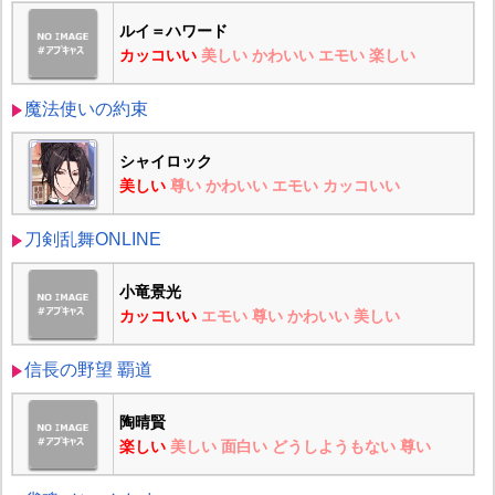
ルイ＝ハワード
カッコいい
美しい
かわいい
エモい
楽しい
魔法使いの約束
シャイロック
美しい
尊い
かわいい
エモい
カッコいい
刀剣乱舞ONLINE
小竜景光
カッコいい
エモい
尊い
かわいい
美しい
信長の野望 覇道
陶晴賢
楽しい
美しい
面白い
どうしようもない
尊い