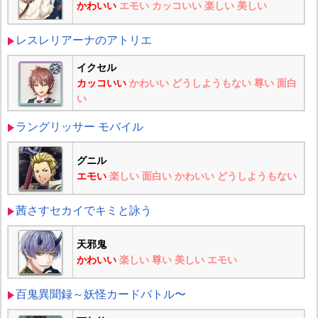
かわいい
エモい
カッコいい
楽しい
美しい
レスレリアーナのアトリエ
イクセル
カッコいい
かわいい
どうしようもない
尊い
面白
い
ラングリッサー モバイル
グニル
エモい
楽しい
面白い
かわいい
どうしようもない
茜さすセカイでキミと詠う
天邪鬼
かわいい
楽しい
尊い
美しい
エモい
百鬼異聞録～妖怪カードバトル〜