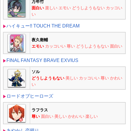
万年竹
面白い
楽しい
エモい
どうしようもない
カッコい
い
ハイキュー!! TOUCH THE DREAM
夜久衛輔
エモい
カッコいい
尊い
どうしようもない
面白い
FINAL FANTASY BRAVE EXVIUS
ソル
どうしようもない
美しい
カッコいい
尊い
かわい
い
ロードオブヒーローズ
ラフラス
尊い
面白い
美しい
かわいい
楽しい
あやかし恋廻り