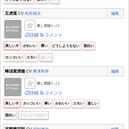
五虎退
CV
粕谷雄太
編集
推し登録 (
-人
)
📋詳細
📝コメント
美しい🏅
かわいい
尊い
どうしようもない
面白い
カッコいい
エモい
楽しい
蜂須賀虎徹
CV
興津和幸
編集
推し登録 (
-人
)
📋詳細
📝コメント
美しい🏅
カッコいい
尊い
かわいい
エモい
楽しい
面白い
どうしようもない
平野藤四郎
CV
浅利遼太
編集