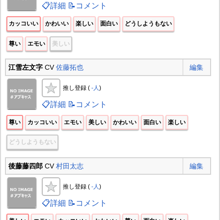
📋詳細
📝コメント
カッコいい
かわいい
楽しい
面白い
どうしようもない
尊い
エモい
美しい
江雪左文字
CV
佐藤拓也
編集
推し登録 (
-人
)
📋詳細
📝コメント
尊い
カッコいい
エモい
美しい
かわいい
面白い
楽しい
どうしようもない
後藤藤四郎
CV
村田太志
編集
推し登録 (
-人
)
📋詳細
📝コメント