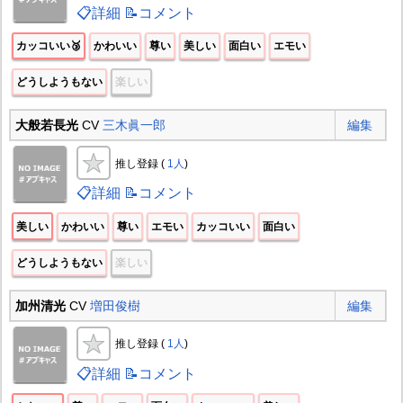
📋詳細
📝コメント
カッコいい🥉
かわいい
尊い
美しい
面白い
エモい
どうしようもない
楽しい
大般若長光
CV
三木眞一郎
編集
推し登録 (
1人
)
📋詳細
📝コメント
美しい
かわいい
尊い
エモい
カッコいい
面白い
どうしようもない
楽しい
加州清光
CV
増田俊樹
編集
推し登録 (
1人
)
📋詳細
📝コメント