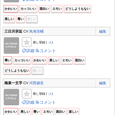
かわいい
カッコいい
面白い
エモい
どうしようもない
美しい
尊い
楽しい
三日月宗近
CV
鳥海浩輔
編集
推し登録 (
-人
)
📋詳細
📝コメント
尊い
カッコいい
かわいい
美しい
エモい
面白い
どうしようもない
楽しい
南泉一文字
CV
河西健吾
編集
推し登録 (
-人
)
📋詳細
📝コメント
かわいい
美しい
尊い
エモい
面白い
楽しい