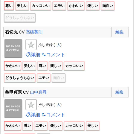
尊い
美しい
カッコいい
エモい
かわいい
楽しい
面白い
どうしようもない
石切丸
CV
高橋英則
編集
推し登録 (
-人
)
📋詳細
📝コメント
かわいい
美しい
尊い
楽しい
カッコいい
どうしようもない
エモい
面白い
亀甲貞宗
CV
山中真尋
編集
推し登録 (
-人
)
📋詳細
📝コメント
かわいい
尊い
エモい
楽しい
カッコいい
美しい