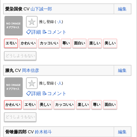
愛染国俊
CV
山下誠一郎
編集
推し登録 (
-人
)
📋詳細
📝コメント
エモい
かわいい
カッコいい
尊い
面白い
楽しい
美しい
どうしようもない
膝丸
CV
岡本信彦
編集
推し登録 (
-人
)
📋詳細
📝コメント
かわいい
エモい
美しい
カッコいい
楽しい
尊い
面白い
どうしようもない
骨喰藤四郎
CV
鈴木裕斗
編集