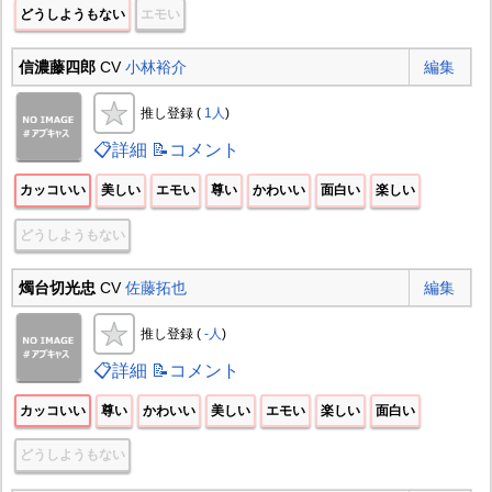
どうしようもない
エモい
信濃藤四郎
CV
小林裕介
編集
推し登録 (
1人
)
📋詳細
📝コメント
カッコいい
美しい
エモい
尊い
かわいい
面白い
楽しい
どうしようもない
燭台切光忠
CV
佐藤拓也
編集
推し登録 (
-人
)
📋詳細
📝コメント
カッコいい
尊い
かわいい
美しい
エモい
楽しい
面白い
どうしようもない