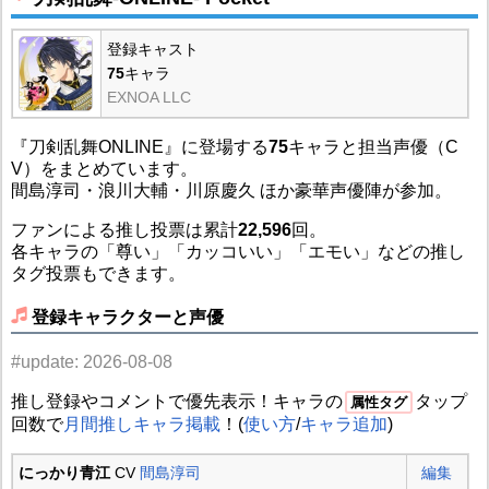
登録キャスト
75
キャラ
EXNOA LLC
『刀剣乱舞ONLINE』に登場する
75
キャラと担当声優（C
V）をまとめています。
間島淳司・浪川大輔・川原慶久 ほか豪華声優陣が参加。
ファンによる推し投票は累計
22,596
回。
各キャラの「尊い」「カッコいい」「エモい」などの推し
タグ投票もできます。
登録キャラクターと声優
#update: 2026-08-08
推し登録やコメントで優先表示！キャラの
タップ
属性タグ
回数で
月間推しキャラ掲載
！(
使い方
/
キャラ追加
)
にっかり青江
CV
間島淳司
編集