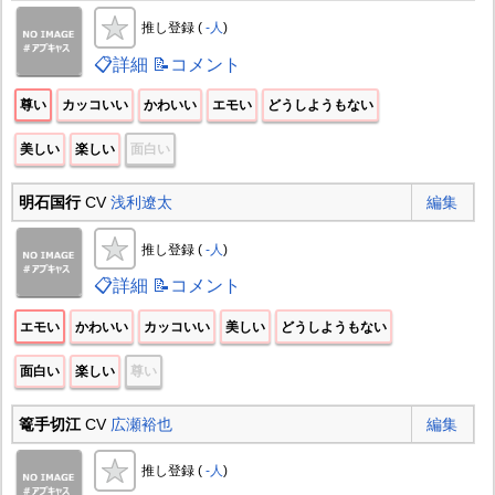
推し登録 (
-人
)
📋詳細
📝コメント
尊い
カッコいい
かわいい
エモい
どうしようもない
美しい
楽しい
面白い
明石国行
CV
浅利遼太
編集
推し登録 (
-人
)
📋詳細
📝コメント
エモい
かわいい
カッコいい
美しい
どうしようもない
面白い
楽しい
尊い
篭手切江
CV
広瀬裕也
編集
推し登録 (
-人
)