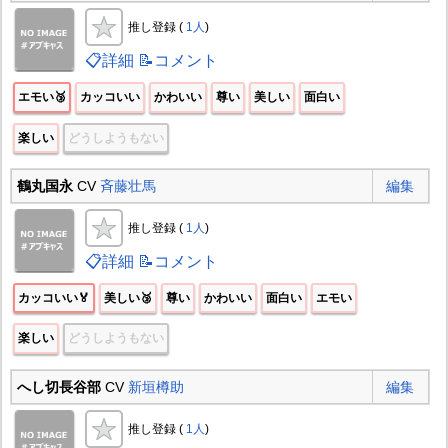
推し登録 (
1人
)
📋詳細
📝コメント
エモい🥉
カッコいい
かわいい
尊い
美しい
面白い
楽しい
どうしようもない
鶴丸国永
CV
斉藤壮馬
編集
推し登録 (
1人
)
📋詳細
📝コメント
カッコいい🏅
美しい🥉
尊い
かわいい
面白い
エモい
楽しい
どうしようもない
へし切長谷部
CV
新垣樽助
編集
推し登録 (
1人
)