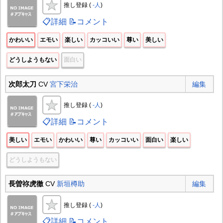
推し登録 (
-人
)
📋詳細
📝コメント
かわいい
エモい
楽しい
カッコいい
尊い
美しい
どうしようもない
面白い
次郎太刀
CV
宮下栄治
編集
推し登録 (
-人
)
📋詳細
📝コメント
美しい
エモい
かわいい
尊い
カッコいい
面白い
楽しい
どうしようもない
長曽祢虎徹
CV
新垣樽助
編集
推し登録 (
-人
)
📋詳細
📝コメント