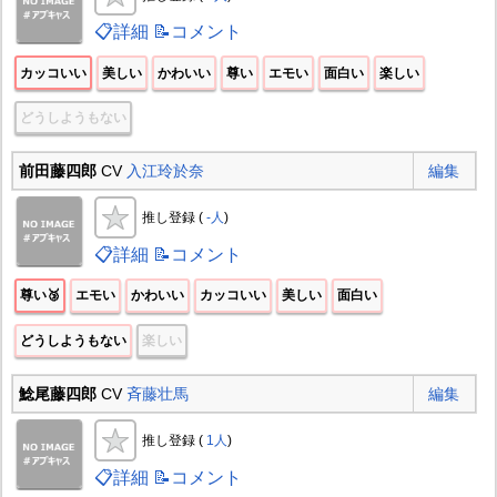
📋詳細
📝コメント
カッコいい
美しい
かわいい
尊い
エモい
面白い
楽しい
どうしようもない
前田藤四郎
CV
入江玲於奈
編集
推し登録 (
-人
)
📋詳細
📝コメント
尊い🥉
エモい
かわいい
カッコいい
美しい
面白い
どうしようもない
楽しい
鯰尾藤四郎
CV
斉藤壮馬
編集
推し登録 (
1人
)
📋詳細
📝コメント