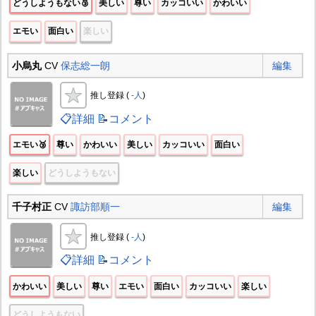
どうしようもない🥉
美しい
尊い
カッコいい
かわいい
エモい
面白い
楽しい
小烏丸
CV
保志総一朗
編集
推し登録 (
-人
)
📋詳細
📝コメント
エモい🥉
尊い
かわいい
美しい
カッコいい
面白い
楽しい
どうしようもない
千子村正
CV
諏訪部順一
編集
推し登録 (
-人
)
📋詳細
📝コメント
かわいい
美しい
尊い
エモい
面白い
カッコいい
楽しい
どうしようもない