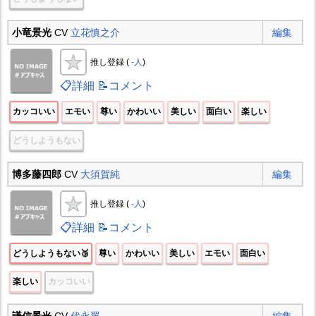
小竜景光
CV
立花慎之介
編集
推し登録 (
-人
)
📋詳細
📝コメント
カッコいい
エモい
尊い
かわいい
美しい
面白い
楽しい
どうしようもない
博多藤四郎
CV
大須賀純
編集
推し登録 (
-人
)
📋詳細
📝コメント
どうしようもない🥉
尊い
かわいい
美しい
エモい
面白い
楽しい
カッコいい
謙信景光
CV
代永翼
編集