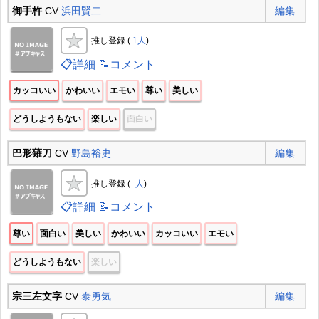
御手杵
CV
浜田賢二
編集
推し登録 (
1人
)
📋詳細
📝コメント
カッコいい
かわいい
エモい
尊い
美しい
どうしようもない
楽しい
面白い
巴形薙刀
CV
野島裕史
編集
推し登録 (
-人
)
📋詳細
📝コメント
尊い
面白い
美しい
かわいい
カッコいい
エモい
どうしようもない
楽しい
宗三左文字
CV
泰勇気
編集