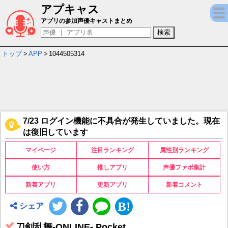
アプキャス
刀剣乱舞ONLINE キャラ＆声優（CV）一覧
アプリの参加声優キャストまとめ
トップ
>
APP
>
1044505314
7/23 ログイン機能に不具合が発生していました。現在
は復旧しています
マイページ
注目ランキング
属性別ランキング
使い方
推しアプリ
声優ファボ集計
新着アプリ
更新アプリ
新着コメント
シェア
刀剣乱舞-ONLINE- Pocket