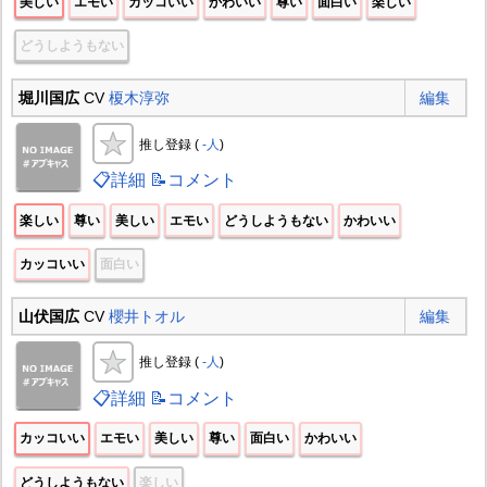
美しい
エモい
カッコいい
かわいい
尊い
面白い
楽しい
どうしようもない
堀川国広
CV
榎木淳弥
編集
推し登録 (
-人
)
📋詳細
📝コメント
楽しい
尊い
美しい
エモい
どうしようもない
かわいい
カッコいい
面白い
山伏国広
CV
櫻井トオル
編集
推し登録 (
-人
)
📋詳細
📝コメント
カッコいい
エモい
美しい
尊い
面白い
かわいい
どうしようもない
楽しい