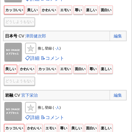
カッコいい
美しい
かわいい
エモい
尊い
楽しい
面白い
どうしようもない
日本号
CV
津田健次郎
編集
推し登録 (
-人
)
📋詳細
📝コメント
美しい
かわいい
カッコいい
エモい
面白い
尊い
楽しい
どうしようもない
岩融
CV
宮下栄治
編集
推し登録 (
-人
)
📋詳細
📝コメント
カッコいい
かわいい
エモい
尊い
美しい
面白い
楽しい