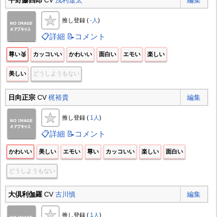
推し登録 (
-人
)
📋詳細
📝コメント
尊い🥉
カッコいい
かわいい
面白い
エモい
楽しい
美しい
どうしようもない
日向正宗
CV
梶裕貴
編集
推し登録 (
1人
)
📋詳細
📝コメント
かわいい
美しい
エモい
尊い
カッコいい
楽しい
面白い
どうしようもない
大倶利伽羅
CV
古川慎
編集
推し登録 (
1人
)