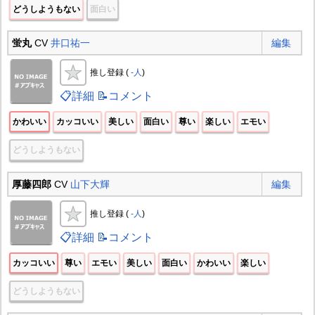
どうしようもない
面白い
蛍丸
CV
井口祐一
編集
推し登録 (
-人
)
📋詳細
📝コメント
かわいい
カッコいい
美しい
面白い
尊い
楽しい
エモい
どうしようもない
厚藤四郎
CV
山下大輝
編集
推し登録 (
-人
)
📋詳細
📝コメント
カッコいい
尊い
エモい
美しい
面白い
かわいい
楽しい
どうしようもない