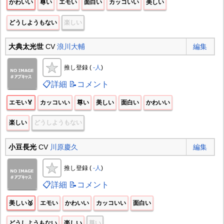
かわいい
尊い
エモい
面白い
カッコいい
美しい
どうしようもない
楽しい
大典太光世
CV
浪川大輔
編集
推し登録 (
-人
)
📋詳細
📝コメント
エモい🏅
カッコいい
尊い
美しい
面白い
かわいい
楽しい
どうしようもない
小豆長光
CV
川原慶久
編集
推し登録 (
-人
)
📋詳細
📝コメント
美しい🥈
エモい
かわいい
カッコいい
面白い
どうしようもない
楽しい
尊い