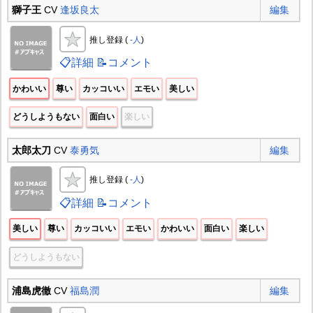
獅子王
CV
逢坂良太
編集
推し登録 (
-人
)
📋詳細
📝コメント
かわいい
尊い
カッコいい
エモい
美しい
どうしようもない
面白い
楽しい
太郎太刀
CV
泰勇気
編集
推し登録 (
-人
)
📋詳細
📝コメント
美しい
尊い
カッコいい
エモい
かわいい
面白い
楽しい
どうしようもない
浦島虎徹
CV
福島潤
編集