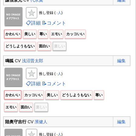
推し登録 (
-人
)
📋詳細
📝コメント
かわいい
美しい
尊い
エモい
カッコいい
どうしようもない
面白い
楽しい
鳴狐
CV
浅沼晋太郎
編集
推し登録 (
-人
)
📋詳細
📝コメント
かわいい
カッコいい
美しい
どうしようもない
尊い
エモい
面白い
楽しい
陸奥守吉行
CV
濱健人
編集
推し登録 (
-人
)