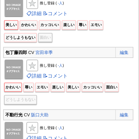
推し登録 (
-人
)
📋詳細
📝コメント
美しい
かわいい
カッコいい
楽しい
尊い
エモい
どうしようもない
面白い
包丁藤四郎
CV
宮田幸季
編集
推し登録 (
-人
)
📋詳細
📝コメント
かわいい
尊い
エモい
楽しい
美しい
カッコいい
面白い
どうしようもない
不動行光
CV
阪口大助
編集
推し登録 (
-人
)
📋詳細
📝コメント