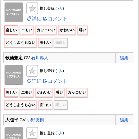
推し登録 (
-人
)
📋詳細
📝コメント
楽しい
エモい
カッコいい
かわいい
尊い
どうしようもない
美しい
面白い
歌仙兼定
CV
石川界人
編集
推し登録 (
-人
)
📋詳細
📝コメント
美しい
エモい
かわいい
尊い
カッコいい
どうしようもない
面白い
楽しい
大包平
CV
小野友樹
編集
推し登録 (
-人
)