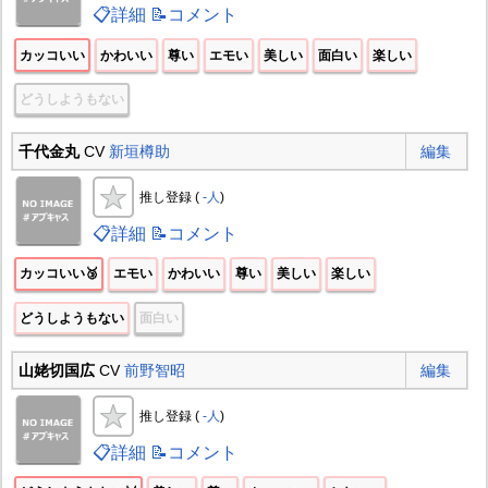
📋詳細
📝コメント
カッコいい
かわいい
尊い
エモい
美しい
面白い
楽しい
どうしようもない
千代金丸
CV
新垣樽助
編集
推し登録 (
-人
)
📋詳細
📝コメント
カッコいい🥉
エモい
かわいい
尊い
美しい
楽しい
どうしようもない
面白い
山姥切国広
CV
前野智昭
編集
推し登録 (
-人
)
📋詳細
📝コメント