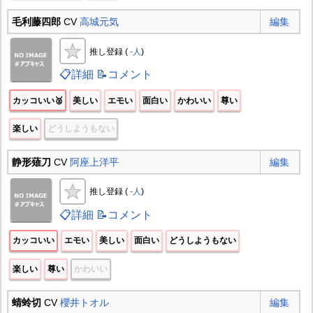
毛利藤四郎
CV
高城元気
編集
推し登録 (
-人
)
📋詳細
📝コメント
カッコいい🥈
美しい
エモい
面白い
かわいい
尊い
楽しい
どうしようもない
静形薙刀
CV
阿座上洋平
編集
推し登録 (
-人
)
📋詳細
📝コメント
カッコいい
エモい
美しい
面白い
どうしようもない
楽しい
尊い
かわいい
蜻蛉切
CV
櫻井トオル
編集