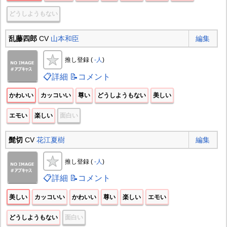
どうしようもない
乱藤四郎
CV
山本和臣
編集
推し登録 (
-人
)
📋詳細
📝コメント
かわいい
カッコいい
尊い
どうしようもない
美しい
エモい
楽しい
面白い
髭切
CV
花江夏樹
編集
推し登録 (
-人
)
📋詳細
📝コメント
美しい
カッコいい
かわいい
尊い
楽しい
エモい
どうしようもない
面白い