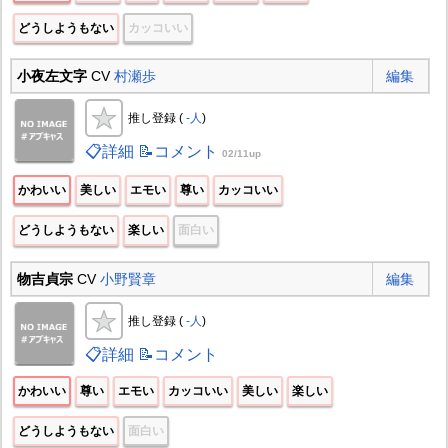
どうしようもない
カッコいい
小夜左文字
CV
村瀬歩
編集
推し登録 (
-人
)
📋詳細
📝コメント
02/11up
かわいい
美しい
エモい
尊い
カッコいい
どうしようもない
楽しい
面白い
物吉貞宗
CV
小野賢章
編集
推し登録 (
-人
)
📋詳細
📝コメント
かわいい
尊い
エモい
カッコいい
美しい
楽しい
どうしようもない
面白い