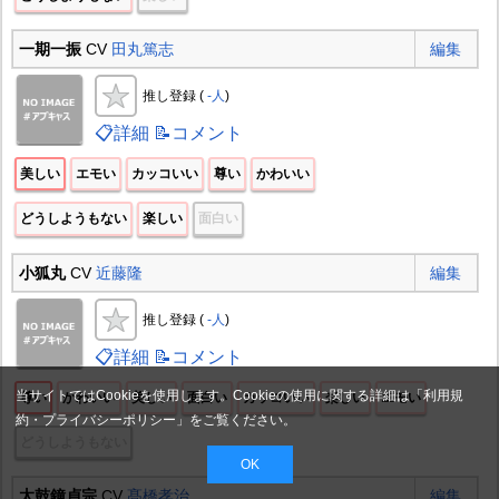
一期一振
CV
田丸篤志
編集
推し登録 (
-人
)
📋詳細
📝コメント
美しい
エモい
カッコいい
尊い
かわいい
どうしようもない
楽しい
面白い
小狐丸
CV
近藤隆
編集
推し登録 (
-人
)
📋詳細
📝コメント
当サイトではCookieを使用します。Cookieの使用に関する詳細は「
利用規
尊い
かわいい
美しい
面白い
カッコいい
楽しい
エモい
約・プライバシーポリシー
」をご覧ください。
どうしようもない
OK
太鼓鐘貞宗
CV
髙橋孝治
編集