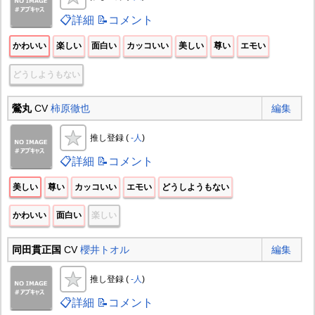
📋詳細
📝コメント
かわいい
楽しい
面白い
カッコいい
美しい
尊い
エモい
どうしようもない
鶯丸
CV
柿原徹也
編集
推し登録 (
-人
)
📋詳細
📝コメント
美しい
尊い
カッコいい
エモい
どうしようもない
かわいい
面白い
楽しい
同田貫正国
CV
櫻井トオル
編集
推し登録 (
-人
)
📋詳細
📝コメント