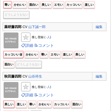
尊い
かわいい
面白い
美しい
エモい
カッコいい
楽しい
どうしようもない
薬研藤四郎
CV
山下誠一郎
編集
推し登録 (
-人
)
📋詳細
📝コメント
カッコいい🥉
かわいい
尊い
エモい
楽しい
美しい
面白い
どうしようもない
秋田藤四郎
CV
山谷祥生
編集
推し登録 (
-人
)
📋詳細
📝コメント
美しい
楽しい
尊い
かわいい
カッコいい
面白い