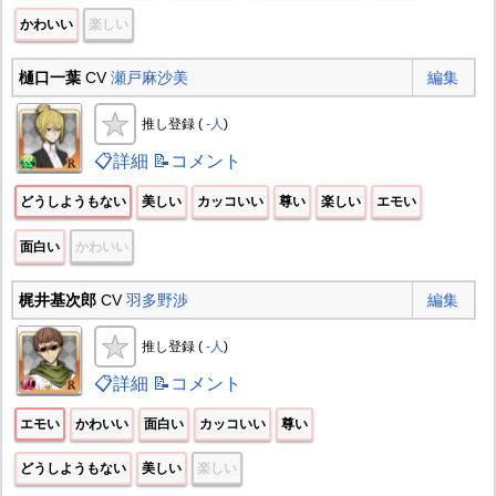
かわいい
楽しい
樋口一葉
CV
瀬戸麻沙美
編集
推し登録 (
-人
)
📋詳細
📝コメント
どうしようもない
美しい
カッコいい
尊い
楽しい
エモい
面白い
かわいい
梶井基次郎
CV
羽多野渉
編集
推し登録 (
-人
)
📋詳細
📝コメント
エモい
かわいい
面白い
カッコいい
尊い
どうしようもない
美しい
楽しい