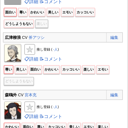
📋詳細
📝コメント
面白い
尊い
かわいい
美しい
エモい
カッコいい
どうしようもない
楽しい
広津柳浪
CV
斧アツシ
編集
推し登録 (
-人
)
📋詳細
📝コメント
尊い
美しい
面白い
かわいい
カッコいい
楽しい
エモい
どうしようもない
森鴎外
CV
宮本充
編集
推し登録 (
-人
)
📋詳細
📝コメント
かわいい
面白い
尊い
カッコいい
美しい
エモい
楽しい