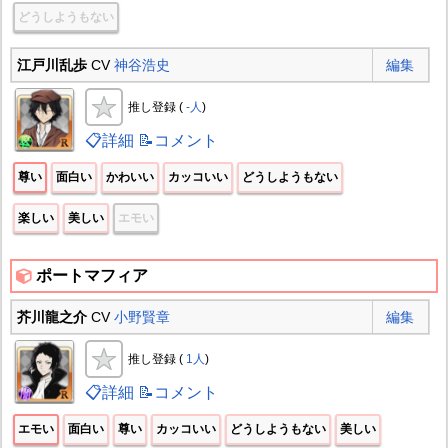
どうしようもない
江戸川乱歩
CV
神谷浩史
編集
推し登録 (
-人
)
📋詳細
📝コメント
尊い
面白い
かわいい
カッコいい
どうしようもない
楽しい
美しい
エモい
ポートマフィア
芥川龍之介
CV
小野賢章
編集
推し登録 (
1人
)
📋詳細
📝コメント
エモい
面白い
尊い
カッコいい
どうしようもない
美しい