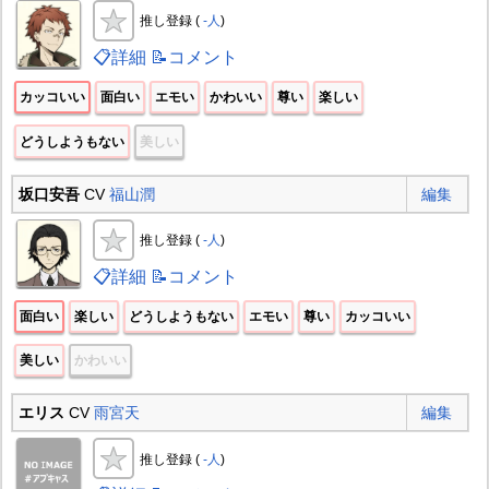
推し登録 (
-人
)
📋詳細
📝コメント
カッコいい
面白い
エモい
かわいい
尊い
楽しい
どうしようもない
美しい
坂口安吾
CV
福山潤
編集
推し登録 (
-人
)
📋詳細
📝コメント
面白い
楽しい
どうしようもない
エモい
尊い
カッコいい
美しい
かわいい
エリス
CV
雨宮天
編集
推し登録 (
-人
)