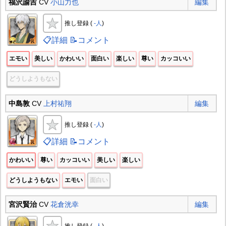
福沢諭吉
CV
小山力也
編集
推し登録 (
-人
)
📋詳細
📝コメント
エモい
美しい
かわいい
面白い
楽しい
尊い
カッコいい
どうしようもない
中島敦
CV
上村祐翔
編集
推し登録 (
-人
)
📋詳細
📝コメント
かわいい
尊い
カッコいい
美しい
楽しい
どうしようもない
エモい
面白い
宮沢賢治
CV
花倉洸幸
編集
推し登録 (
-人
)