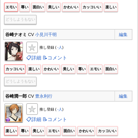
エモい
尊い
面白い
美しい
かわいい
カッコいい
楽しい
どうしようもない
谷崎ナオミ
CV
小見川千明
編集
推し登録 (
-人
)
📋詳細
📝コメント
カッコいい
楽しい
かわいい
美しい
尊い
エモい
面白い
どうしようもない
谷崎潤一郎
CV
豊永利行
編集
推し登録 (
-人
)
📋詳細
📝コメント
楽しい
尊い
美しい
エモい
面白い
かわいい
カッコいい