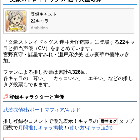
登録キャスト
22
キャラ
Ambition
『文豪ストレイドッグス 迷ヰ犬怪奇譚』に登場する
22
キャ
ラと担当声優（CV）をまとめています。
宮野真守・諸星すみれ・瀬戸麻沙美 ほか豪華声優陣が参
加。
ファンによる推し投票は累計
4,326
回。
各キャラの「尊い」「カッコいい」「エモい」などの推し
タグ投票もできます。
登録キャラクターと声優
武装探偵社
/
ポートマフィア
/
ギルド
推し登録やコメントで優先表示！キャラの
タップ
属性タグ
回数で
月間推しキャラ掲載
！(
使い方
/
キャラ追加
)