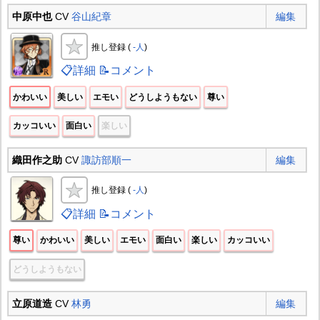
中原中也
CV
谷山紀章
編集
推し登録 (
-人
)
📋詳細
📝コメント
かわいい
美しい
エモい
どうしようもない
尊い
カッコいい
面白い
楽しい
織田作之助
CV
諏訪部順一
編集
推し登録 (
-人
)
📋詳細
📝コメント
尊い
かわいい
美しい
エモい
面白い
楽しい
カッコいい
どうしようもない
立原道造
CV
林勇
編集