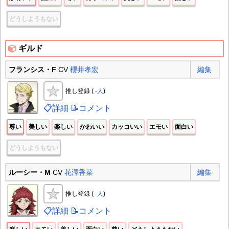
どうしようもない
ギルド
フランシス・F
CV
櫻井孝宏
編集
推し登録 (
-人
)
📋詳細
📝コメント
尊い
美しい
楽しい
かわいい
カッコいい
エモい
面白い
どうしようもない
ルーシー・M
CV
花澤香菜
編集
推し登録 (
-人
)
📋詳細
📝コメント