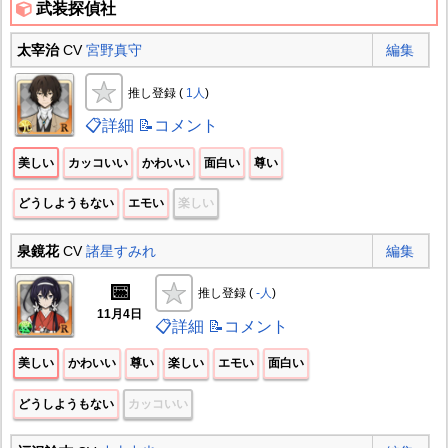
武装探偵社
太宰治
CV
宮野真守
編集
推し登録 (
1人
)
📋詳細
📝コメント
美しい
カッコいい
かわいい
面白い
尊い
どうしようもない
エモい
楽しい
泉鏡花
CV
諸星すみれ
編集
📅
推し登録 (
-人
)
11月4日
📋詳細
📝コメント
美しい
かわいい
尊い
楽しい
エモい
面白い
どうしようもない
カッコいい