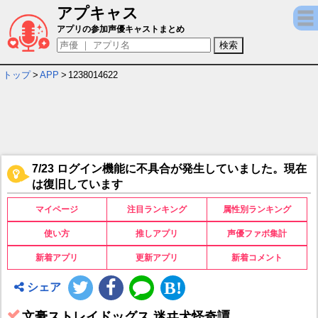
アプキャス
文豪ストレイドッグス 迷ヰ犬怪奇譚 キャラ＆
アプリの参加声優キャストまとめ
トップ
>
APP
>
1238014622
7/23 ログイン機能に不具合が発生していました。現在
は復旧しています
マイページ
注目ランキング
属性別ランキング
使い方
推しアプリ
声優ファボ集計
新着アプリ
更新アプリ
新着コメント
シェア
文豪ストレイドッグス 迷ヰ犬怪奇譚