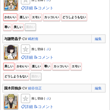
📋詳細
📝コメント
かわいい
楽しい
エモい
カッコいい
どうしようもない
尊い
美しい
面白い
与謝野晶子
CV
嶋村侑
編集
推し登録 (
-人
)
📋詳細
📝コメント
美しい
かわいい
楽しい
尊い
カッコいい
エモい
どうしようもない
面白い
国木田独歩
CV
細谷佳正
編集
推し登録 (
-人
)
📋詳細
📝コメント