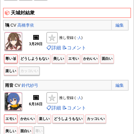
天城封結衆
鴇
CV
高橋李依
編集
📅
推し登録 (
-人
)
3月29日
📋詳細
📝コメント
尊い🥉
どうしようもない
美しい
エモい
かわいい
面白い
楽しい
カッコいい
雨音
CV
鈴代紗弓
編集
📅
推し登録 (
-人
)
6月16日
📋詳細
📝コメント
エモい
かわいい
楽しい
どうしようもない
カッコいい
美しい
面白い
尊い