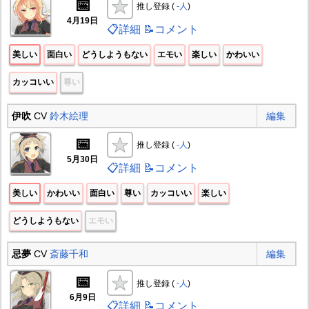
📅
推し登録 (
-人
)
4月19日
📋詳細
📝コメント
美しい
面白い
どうしようもない
エモい
楽しい
かわいい
カッコいい
尊い
伊吹
CV
鈴木絵理
編集
📅
推し登録 (
-人
)
5月30日
📋詳細
📝コメント
美しい
かわいい
面白い
尊い
カッコいい
楽しい
どうしようもない
エモい
忌夢
CV
斎藤千和
編集
📅
推し登録 (
-人
)
6月9日
📋詳細
📝コメント