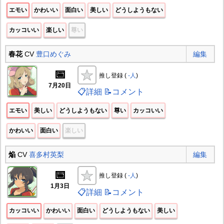
エモい
かわいい
面白い
美しい
どうしようもない
カッコいい
楽しい
尊い
春花
CV
豊口めぐみ
編集
📅
推し登録 (
-人
)
7月20日
📋詳細
📝コメント
エモい
美しい
どうしようもない
尊い
カッコいい
かわいい
面白い
楽しい
焔
CV
喜多村英梨
編集
📅
推し登録 (
-人
)
1月3日
📋詳細
📝コメント
カッコいい
かわいい
面白い
どうしようもない
美しい