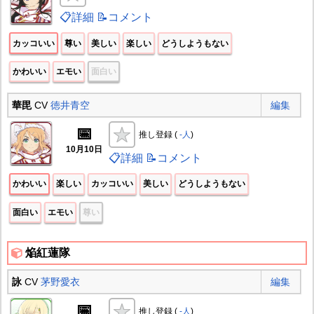
📋詳細
📝コメント
カッコいい
尊い
美しい
楽しい
どうしようもない
かわいい
エモい
面白い
華毘
CV
徳井青空
編集
📅
推し登録 (
-人
)
10月10日
📋詳細
📝コメント
かわいい
楽しい
カッコいい
美しい
どうしようもない
面白い
エモい
尊い
焔紅蓮隊
詠
CV
茅野愛衣
編集
📅
推し登録 (
-人
)