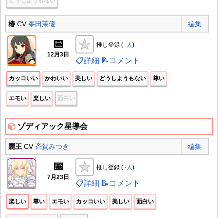
どうしようもない
椿
CV
峯田茉優
編集
📅
推し登録 (
-人
)
12月3日
📋詳細
📝コメント
カッコいい
かわいい
美しい
どうしようもない
尊い
エモい
楽しい
面白い
ゾディアック星導会
麗王
CV
斉賀みつき
編集
📅
推し登録 (
-人
)
7月23日
📋詳細
📝コメント
楽しい
尊い
エモい
カッコいい
美しい
面白い