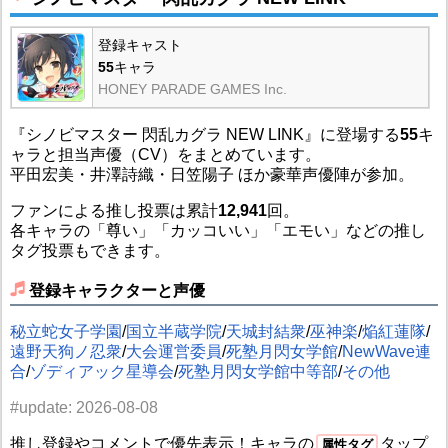
登録キャスト
55
キャラ
HONEY PARADE GAMES Inc.
『シノビマスター 閃乱カグラ NEW LINK』に登場する
55
キ
ャラと担当声優（CV）をまとめています。
平田宏美・井澤詩織・日笠陽子 ほか豪華声優陣が参加。
ファンによる推し投票は累計
12,941
回。
各キャラの「尊い」「カッコいい」「エモい」などの推し
タグ投票もできます。
登録キャラクターと声優
秘立蛇女子学園
/
国立半蔵学院
/
天城封結衆
/
巫神楽
/
焔紅蓮隊
/
遠野天狗ノ忍衆
/
大会運営委員
/
死塾月閃女学館
/
NewWave連
合
/
ゾディアック星導会
/
死塾月閃女学館中等部
/
その他
#update: 2026-08-08
推し登録やコメントで優先表示！キャラの
タップ
属性タグ