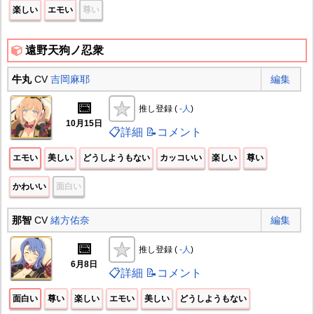
楽しい
エモい
尊い
遠野天狗ノ忍衆
牛丸
CV
吉岡麻耶
編集
📅
推し登録 (
-人
)
10月15日
📋詳細
📝コメント
エモい
美しい
どうしようもない
カッコいい
楽しい
尊い
かわいい
面白い
那智
CV
緒方佑奈
編集
📅
推し登録 (
-人
)
6月8日
📋詳細
📝コメント
面白い
尊い
楽しい
エモい
美しい
どうしようもない