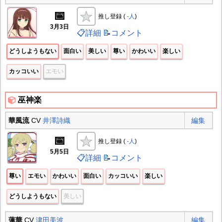
📅
推し登録 (
-人
)
3月3日
📋詳細
📝コメント
どうしようもない
面白い
美しい
尊い
かわいい
楽しい
カッコいい
エモい
巫神楽
華風流
CV
井澤詩織
編集
📅
推し登録 (
-人
)
5月5日
📋詳細
📝コメント
尊い
エモい
かわいい
面白い
カッコいい
楽しい
どうしようもない
美しい
蓮華
CV
津田美波
編集