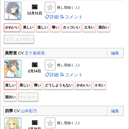
📅
推し登録 (
-人
)
12月31日
📋詳細
📝コメント
かわいい
美しい
楽しい
尊い
カッコいい
エモい
面白い
どうしようもない
美野里
CV
五十嵐裕美
編集
📅
推し登録 (
-人
)
2月14日
📋詳細
📝コメント
楽しい
美しい
尊い
どうしようもない
かわいい
エモい
面白い
カッコいい
四季
CV
山本彩乃
編集
📅
推し登録 (
-人
)
3月25日