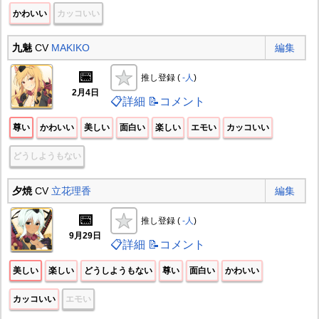
かわいい
カッコいい
九魅
CV
MAKIKO
編集
📅
推し登録 (
-人
)
2月4日
📋詳細
📝コメント
尊い
かわいい
美しい
面白い
楽しい
エモい
カッコいい
どうしようもない
夕焼
CV
立花理香
編集
📅
推し登録 (
-人
)
9月29日
📋詳細
📝コメント
美しい
楽しい
どうしようもない
尊い
面白い
かわいい
カッコいい
エモい