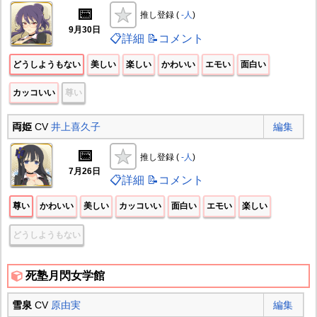
📅
推し登録 (
-人
)
9月30日
📋詳細
📝コメント
どうしようもない
美しい
楽しい
かわいい
エモい
面白い
カッコいい
尊い
両姫
CV
井上喜久子
編集
📅
推し登録 (
-人
)
7月26日
📋詳細
📝コメント
尊い
かわいい
美しい
カッコいい
面白い
エモい
楽しい
どうしようもない
死塾月閃女学館
雪泉
CV
原由実
編集