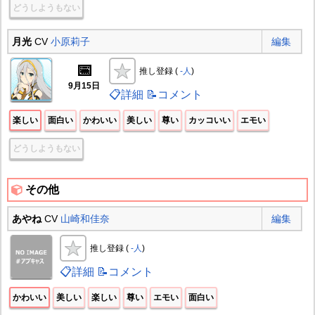
どうしようもない
月光
CV
小原莉子
編集
📅
推し登録 (
-人
)
9月15日
📋詳細
📝コメント
楽しい
面白い
かわいい
美しい
尊い
カッコいい
エモい
どうしようもない
その他
あやね
CV
山崎和佳奈
編集
推し登録 (
-人
)
📋詳細
📝コメント
かわいい
美しい
楽しい
尊い
エモい
面白い