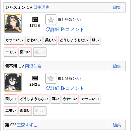
ジャスミン
CV
田中理恵
編集
📅
推し登録 (
-人
)
1月1日
📋詳細
📝コメント
カッコいい
かわいい
美しい
どうしようもない
尊い
エモい
面白い
楽しい
雪不帰
CV
阿澄佳奈
編集
📅
推し登録 (
-人
)
2月2日
📋詳細
📝コメント
美しい
どうしようもない
尊い
かわいい
カッコいい
エモい
面白い
楽しい
凛
CV
三森すずこ
編集