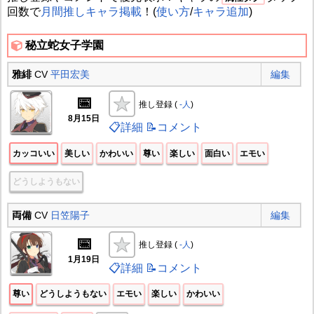
回数で
月間推しキャラ掲載
！(
使い方
/
キャラ追加
)
秘立蛇女子学園
雅緋
CV
平田宏美
編集
📅
推し登録 (
-人
)
8月15日
📋詳細
📝コメント
カッコいい
美しい
かわいい
尊い
楽しい
面白い
エモい
どうしようもない
両備
CV
日笠陽子
編集
📅
推し登録 (
-人
)
1月19日
📋詳細
📝コメント
尊い
どうしようもない
エモい
楽しい
かわいい