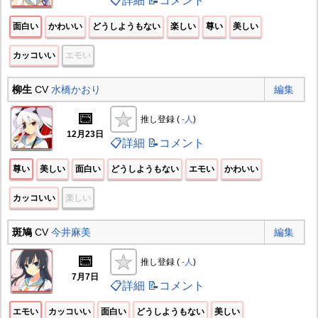
📋詳細
📝コメント
面白い
かわいい
どうしようもない
楽しい
尊い
美しい
カッコいい
エモい
柳生
CV
水橋かおり
編集
📅
推し登録 (
-人
)
12月23日
📋詳細
📝コメント
尊い
美しい
面白い
どうしようもない
エモい
かわいい
カッコいい
楽しい
斑鳩
CV
今井麻美
編集
📅
推し登録 (
-人
)
7月7日
📋詳細
📝コメント
エモい
カッコいい
面白い
どうしようもない
美しい