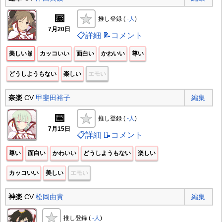
📅
推し登録 (
-人
)
7月20日
📋詳細
📝コメント
美しい🥉
カッコいい
面白い
かわいい
尊い
どうしようもない
楽しい
エモい
奈楽
CV
甲斐田裕子
編集
📅
推し登録 (
-人
)
7月15日
📋詳細
📝コメント
尊い
面白い
かわいい
どうしようもない
楽しい
カッコいい
美しい
エモい
神楽
CV
松岡由貴
編集
推し登録 (
-人
)