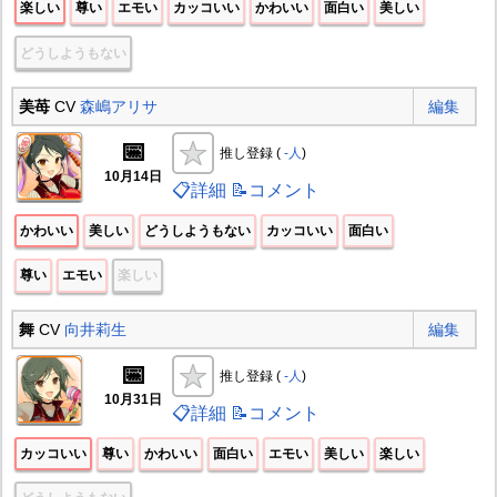
楽しい
尊い
エモい
カッコいい
かわいい
面白い
美しい
どうしようもない
美苺
CV
森嶋アリサ
編集
📅
推し登録 (
-人
)
10月14日
📋詳細
📝コメント
かわいい
美しい
どうしようもない
カッコいい
面白い
尊い
エモい
楽しい
舞
CV
向井莉生
編集
📅
推し登録 (
-人
)
10月31日
📋詳細
📝コメント
カッコいい
尊い
かわいい
面白い
エモい
美しい
楽しい