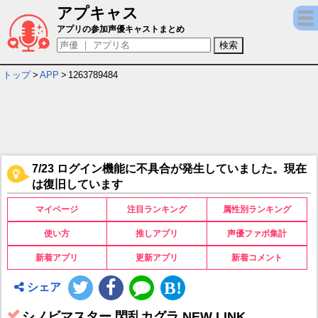
アプキャス
シノビマスター 閃乱カグラ NEW LINK キ
アプリの参加声優キャストまとめ
トップ
>
APP
>
1263789484
7/23 ログイン機能に不具合が発生していました。現在
は復旧しています
マイページ
注目ランキング
属性別ランキング
使い方
推しアプリ
声優ファボ集計
新着アプリ
更新アプリ
新着コメント
シェア
シノビマスター 閃乱カグラ NEW LINK