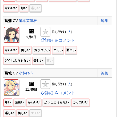
かわいい
尊い
楽しい
菖蒲
CV
笹本菜津枝
編集
📅
推し登録 (
-人
)
5月8日
📋詳細
📝コメント
かわいい
美しい
カッコいい
エモい
面白い
どうしようもない
楽しい
尊い
葛城
CV
小林ゆう
編集
📅
推し登録 (
-人
)
11月5日
📋詳細
📝コメント
尊い
面白い
かわいい
どうしようもない
カッコいい
楽しい
美しい
エモい