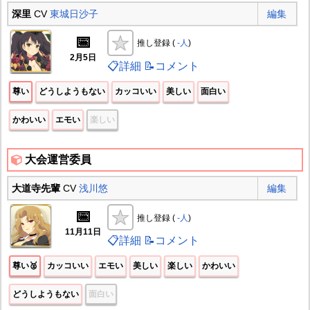
深里
CV
東城日沙子
編集
📅
推し登録 (
-人
)
2月5日
📋詳細
📝コメント
尊い
どうしようもない
カッコいい
美しい
面白い
かわいい
エモい
楽しい
大会運営委員
大道寺先輩
CV
浅川悠
編集
📅
推し登録 (
-人
)
11月11日
📋詳細
📝コメント
尊い🥈
カッコいい
エモい
美しい
楽しい
かわいい
どうしようもない
面白い