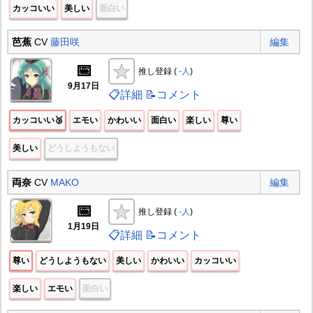
カッコいい
美しい
面白い
芭蕉
CV
藤田咲
編集
📅
推し登録 (
-人
)
9月17日
📋詳細
📝コメント
カッコいい🥉
エモい
かわいい
面白い
楽しい
尊い
美しい
どうしようもない
両奈
CV
MAKO
編集
📅
推し登録 (
-人
)
1月19日
📋詳細
📝コメント
尊い
どうしようもない
美しい
かわいい
カッコいい
楽しい
エモい
面白い