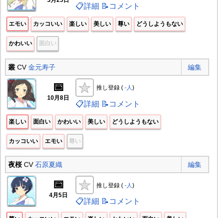
📋詳細
📝コメント
エモい
カッコいい
楽しい
美しい
尊い
どうしようもない
かわいい
面白い
叢
CV
金元寿子
編集
📅
推し登録 (
-人
)
10月8日
📋詳細
📝コメント
楽しい
面白い
かわいい
美しい
どうしようもない
カッコいい
エモい
尊い
夜桜
CV
石原夏織
編集
📅
推し登録 (
-人
)
4月5日
📋詳細
📝コメント