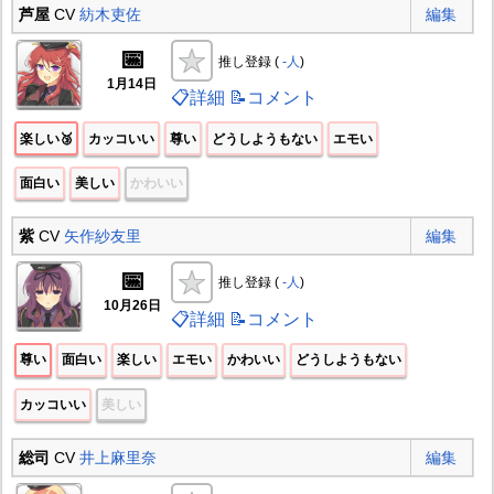
芦屋
CV
紡木吏佐
編集
📅
推し登録 (
-人
)
1月14日
📋詳細
📝コメント
楽しい🥉
カッコいい
尊い
どうしようもない
エモい
面白い
美しい
かわいい
紫
CV
矢作紗友里
編集
📅
推し登録 (
-人
)
10月26日
📋詳細
📝コメント
尊い
面白い
楽しい
エモい
かわいい
どうしようもない
カッコいい
美しい
総司
CV
井上麻里奈
編集