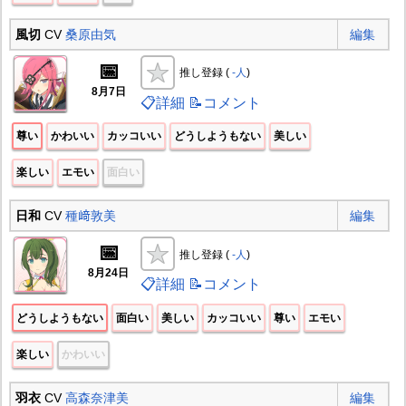
風切
CV
桑原由気
編集
📅
推し登録 (
-人
)
8月7日
📋詳細
📝コメント
尊い
かわいい
カッコいい
どうしようもない
美しい
楽しい
エモい
面白い
日和
CV
種﨑敦美
編集
📅
推し登録 (
-人
)
8月24日
📋詳細
📝コメント
どうしようもない
面白い
美しい
カッコいい
尊い
エモい
楽しい
かわいい
羽衣
CV
高森奈津美
編集