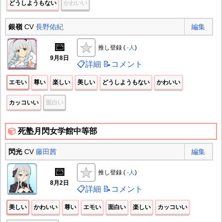
どうしようもない
かわいい
銀嶺
CV
長野佑紀
編集
📅
推し登録 (
-人
)
9月8日
📋詳細
📝コメント
エモい
尊い
楽しい
美しい
どうしようもない
かわいい
カッコいい
面白い
死塾月閃女学館中等部
閃光
CV
藤田茜
編集
📅
推し登録 (
-人
)
8月2日
📋詳細
📝コメント
美しい
かわいい
尊い
エモい
面白い
楽しい
カッコいい