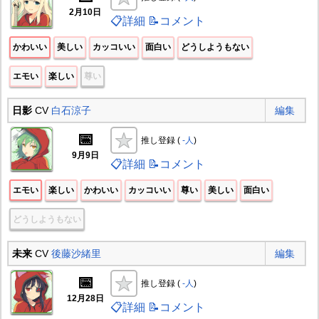
2月10日
📋詳細
📝コメント
かわいい
美しい
カッコいい
面白い
どうしようもない
エモい
楽しい
尊い
日影
CV
白石涼子
編集
📅
推し登録 (
-人
)
9月9日
📋詳細
📝コメント
エモい
楽しい
かわいい
カッコいい
尊い
美しい
面白い
どうしようもない
未来
CV
後藤沙緒里
編集
📅
推し登録 (
-人
)
12月28日
📋詳細
📝コメント