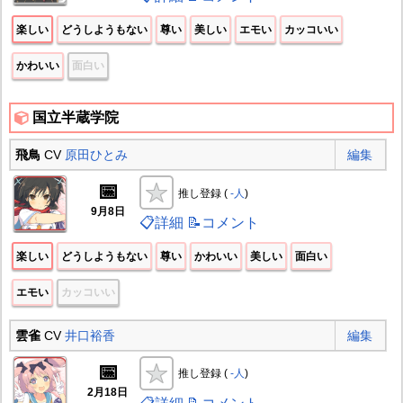
楽しい
どうしようもない
尊い
美しい
エモい
カッコいい
かわいい
面白い
国立半蔵学院
飛鳥
CV
原田ひとみ
編集
📅
推し登録 (
-人
)
9月8日
📋詳細
📝コメント
楽しい
どうしようもない
尊い
かわいい
美しい
面白い
エモい
カッコいい
雲雀
CV
井口裕香
編集
📅
推し登録 (
-人
)
2月18日