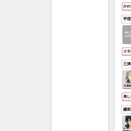
かわ
平理
エモ
三津
美し
越前