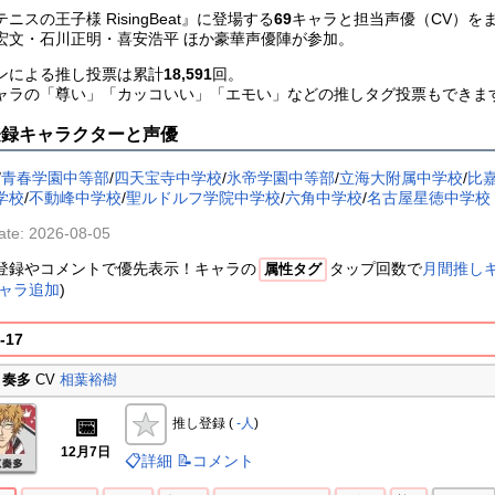
ニスの王子様 RisingBeat』に登場する
69
キャラと担当声優（CV）を
宏文・石川正明・喜安浩平 ほか豪華声優陣が参加。
ンによる推し投票は累計
18,591
回。
ャラの「尊い」「カッコいい」「エモい」などの推しタグ投票もできま
登録キャラクターと声優
/
青春学園中等部
/
四天宝寺中学校
/
氷帝学園中等部
/
立海大附属中学校
/
比
学校
/
不動峰中学校
/
聖ルドルフ学院中学校
/
六角中学校
/
名古屋星徳中学校
ate: 2026-08-05
登録やコメントで優先表示！キャラの
タップ回数で
月間推し
属性タグ
ャラ追加
)
-17
 奏多
CV
相葉裕樹
📅
推し登録 (
-人
)
12月7日
📋詳細
📝コメント