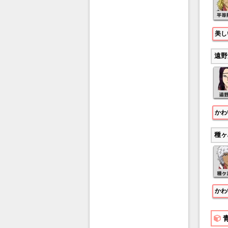
美し
遠野
かわ
種ヶ
かわ