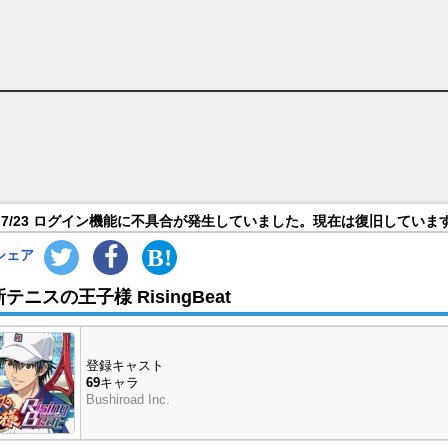
声優（CV）一覧
7/23 ログイン機能に不具合が発生していました。現在は復旧していま
シェア
新テニスの王子様 RisingBeat
登録キャスト
69
キャラ
Bushiroad Inc.