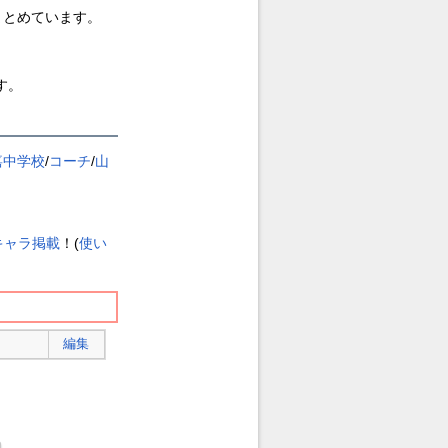
まとめています。
す。
嘉中学校
/
コーチ
/
山
キャラ掲載
！(
使い
編集