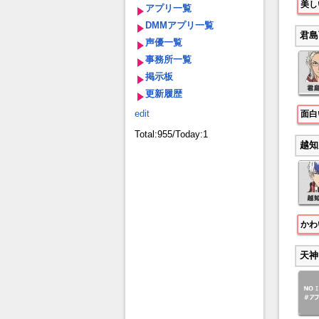
美し
アプリ一覧
DMMアプリ一覧
君島
声優一覧
事務所一覧
掲示板
更新履歴
edit
面白
Total:955/Today:1
越知
かわ
天神