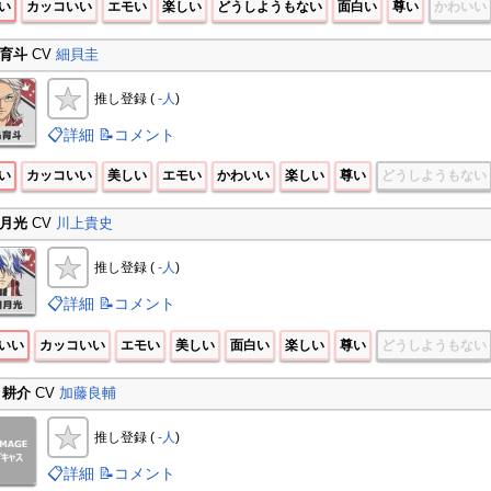
い
カッコいい
エモい
楽しい
どうしようもない
面白い
尊い
かわいい
育斗
CV
細貝圭
推し登録 (
-人
)
📋詳細
📝コメント
い
カッコいい
美しい
エモい
かわいい
楽しい
尊い
どうしようもない
月光
CV
川上貴史
推し登録 (
-人
)
📋詳細
📝コメント
いい
カッコいい
エモい
美しい
面白い
楽しい
尊い
どうしようもない
 耕介
CV
加藤良輔
推し登録 (
-人
)
📋詳細
📝コメント