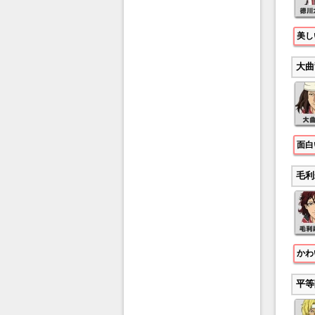
美し
大曲
面白
毛利
かわ
平等