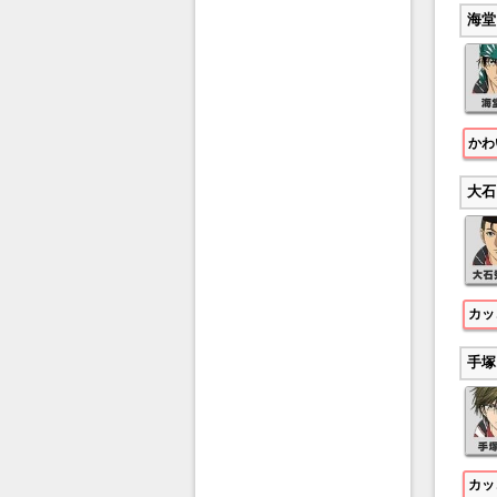
海堂
かわ
大石
カッ
手塚
カッ