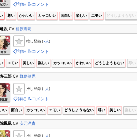
📋詳細
📝コメント
い
尊い
かわいい
カッコいい
面白い
楽しい
エモい
どうしようもない
竜次
CV
相原嵩明
推し登録 (
-人
)
📋詳細
📝コメント
い
エモい
美しい
楽しい
カッコいい
かわいい
どうしようもない
尊い
寿三郎
CV
野島健児
推し登録 (
-人
)
📋詳細
📝コメント
いい
面白い
カッコいい
エモい
どうしようもない
尊い
美しい
楽しい
院鳳凰
CV
安元洋貴
推し登録 (
-人
)