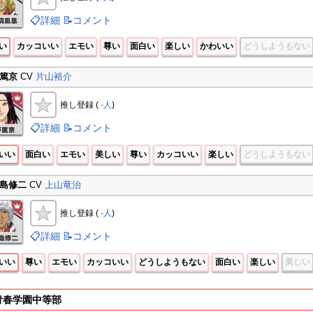
📋詳細
📝コメント
い
カッコいい
エモい
尊い
面白い
楽しい
かわいい
どうしようもない
篤京
CV
片山裕介
推し登録 (
-人
)
📋詳細
📝コメント
いい
面白い
エモい
美しい
尊い
カッコいい
楽しい
どうしようもない
島修二
CV
上山竜治
推し登録 (
-人
)
📋詳細
📝コメント
いい
尊い
エモい
カッコいい
どうしようもない
面白い
楽しい
美しい
青春学園中等部