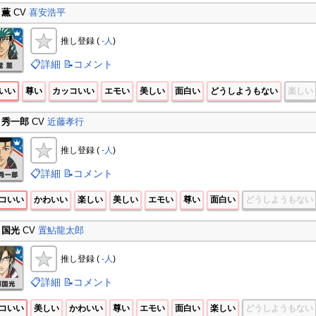
 薫
CV
喜安浩平
推し登録 (
-人
)
📋詳細
📝コメント
いい
尊い
カッコいい
エモい
美しい
面白い
どうしようもない
楽しい
 秀一郎
CV
近藤孝行
推し登録 (
-人
)
📋詳細
📝コメント
コいい
かわいい
楽しい
美しい
エモい
尊い
面白い
どうしようもない
 国光
CV
置鮎龍太郎
推し登録 (
-人
)
📋詳細
📝コメント
コいい
美しい
かわいい
尊い
エモい
面白い
楽しい
どうしようもない