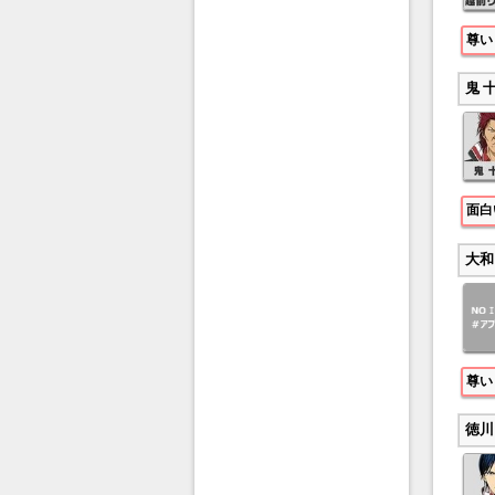
尊い
鬼 
面白
大和
尊い
徳川