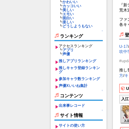
┗
かわいい
『新テ
┗
カッコいい
荒木
┗
美しい
┗
エモい
┗
面白い
ファ
┗
楽しい
各キ
┗
どうしようもない
↑
ランキング
アクセスランキング
U-17
┗
アプリ
吹中
┗
声優
#upd
推しアプリランキング
推しキャラ登録ランキン
推し
グ
方
/
キ
参加キャラ数ランキング
声優Xいいね集計
U
↑
コンテンツ
入江
出来事レコード
↑
サイト情報
サイトの使い方