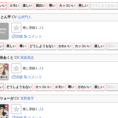
いい
エモい
楽しい
面白い
尊い
カッコいい
美しい
どうしようもない
 とん平
CV
山岸門人
推し登録 (
-人
)
📋詳細
📝コメント
い
美しい
尊い
どうしようもない
かわいい
カッコいい
楽しい
面白い
谷あくと
CV
髙坂篤志
推し登録 (
-人
)
📋詳細
📝コメント
い
どうしようもない
カッコいい
エモい
尊い
かわいい
楽しい
面白い
リョーガ
CV
宮野真守
推し登録 (
-人
)
📋詳細
📝コメント