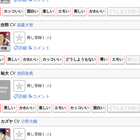
カッコいい
面白い
楽しい
エモい
美しい
かわいい
どうしようもない
十次郎
CV
遠藤大智
推し登録 (
-人
)
📋詳細
📝コメント
い
美しい
かわいい
カッコいい
どうしようもない
尊い
エモい
楽しい
 祐大
CV
池田政典
推し登録 (
-人
)
📋詳細
📝コメント
美しい
かわいい
楽しい
エモい
カッコいい
面白い
どうしようもない
 カズヤ
CV
小野大輔
推し登録 (
-人
)