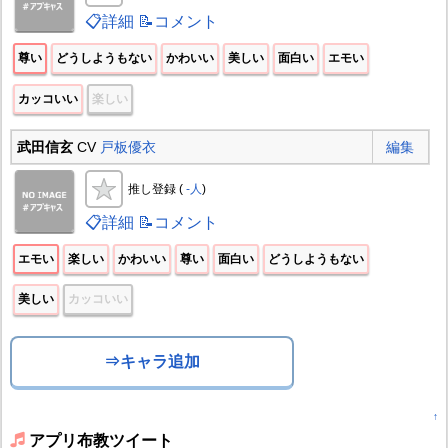
📋詳細
📝コメント
尊い
どうしようもない
かわいい
美しい
面白い
エモい
カッコいい
楽しい
武田信玄
CV
戸板優衣
編集
推し登録 (
-人
)
📋詳細
📝コメント
エモい
楽しい
かわいい
尊い
面白い
どうしようもない
美しい
カッコいい
⇒キャラ追加
↑
アプリ布教ツイート