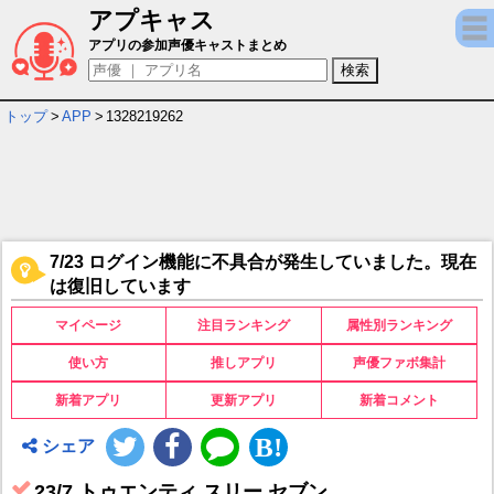
アプキャス
23/7 トゥエンティ スリー セブン キャラ＆
アプリの参加声優キャストまとめ
トップ
>
APP
>
1328219262
7/23 ログイン機能に不具合が発生していました。現在
は復旧しています
マイページ
注目ランキング
属性別ランキング
使い方
推しアプリ
声優ファボ集計
新着アプリ
更新アプリ
新着コメント
シェア
23/7 トゥエンティ スリー セブン