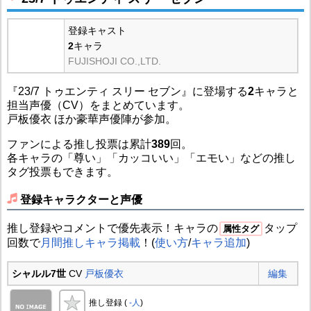
登録キャスト
2
キャラ
FUJISHOJI CO.,LTD.
『23/7 トゥエンティ スリー セブン』に登場する
2
キャラと
担当声優（CV）をまとめています。
戸板優衣 ほか豪華声優陣が参加。
ファンによる推し投票は累計
389
回。
各キャラの「尊い」「カッコいい」「エモい」などの推し
タグ投票もできます。
登録キャラクターと声優
推し登録やコメントで優先表示！キャラの
タップ
属性タグ
回数で
月間推しキャラ掲載
！(
使い方
/
キャラ追加
)
シャルル7世
CV
戸板優衣
編集
推し登録 (
-人
)