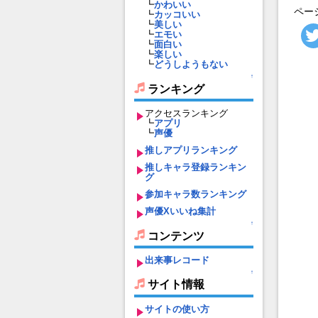
┗
かわいい
ペー
┗
カッコいい
┗
美しい
┗
エモい
┗
面白い
┗
楽しい
┗
どうしようもない
↑
ランキング
アクセスランキング
┗
アプリ
┗
声優
推しアプリランキング
推しキャラ登録ランキン
グ
参加キャラ数ランキング
声優Xいいね集計
↑
コンテンツ
出来事レコード
↑
サイト情報
サイトの使い方