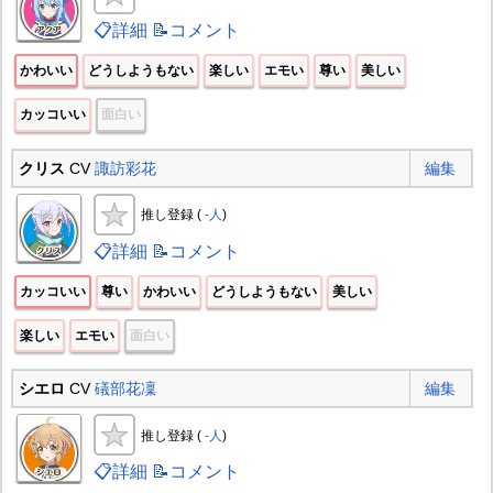
📋詳細
📝コメント
かわいい
どうしようもない
楽しい
エモい
尊い
美しい
カッコいい
面白い
クリス
CV
諏訪彩花
編集
推し登録 (
-人
)
📋詳細
📝コメント
カッコいい
尊い
かわいい
どうしようもない
美しい
楽しい
エモい
面白い
シエロ
CV
礒部花凜
編集
推し登録 (
-人
)
📋詳細
📝コメント