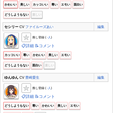
かわいい
美しい
カッコいい
尊い
エモい
面白い
どうしようもない
楽しい
セシリー
CV
ファイルーズあい
編集
推し登録 (
-人
)
📋詳細
📝コメント
カッコいい
尊い
かわいい
美しい
エモい
どうしようもない
面白い
楽しい
ゆんゆん
CV
豊崎愛生
編集
推し登録 (
-人
)
📋詳細
📝コメント
どうしようもない
尊い
かわいい
美しい
エモい