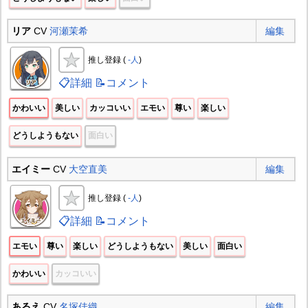
リア
CV
河瀬茉希
編集
推し登録 (
-人
)
📋詳細
📝コメント
かわいい
美しい
カッコいい
エモい
尊い
楽しい
どうしようもない
面白い
エイミー
CV
大空直美
編集
推し登録 (
-人
)
📋詳細
📝コメント
エモい
尊い
楽しい
どうしようもない
美しい
面白い
かわいい
カッコいい
あるえ
CV
名塚佳織
編集