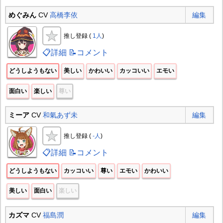
めぐみん
CV
高橋李依
編集
推し登録 (
1人
)
📋詳細
📝コメント
どうしようもない
美しい
かわいい
カッコいい
エモい
面白い
楽しい
尊い
ミーア
CV
和氣あず未
編集
推し登録 (
-人
)
📋詳細
📝コメント
どうしようもない
カッコいい
尊い
エモい
かわいい
美しい
面白い
楽しい
カズマ
CV
福島潤
編集