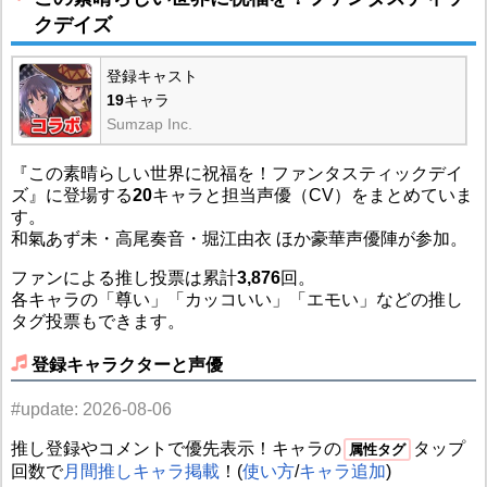
クデイズ
登録キャスト
19
キャラ
Sumzap Inc.
『この素晴らしい世界に祝福を！ファンタスティックデイ
ズ』に登場する
20
キャラと担当声優（CV）をまとめていま
す。
和氣あず未・高尾奏音・堀江由衣 ほか豪華声優陣が参加。
ファンによる推し投票は累計
3,876
回。
各キャラの「尊い」「カッコいい」「エモい」などの推し
タグ投票もできます。
登録キャラクターと声優
#update: 2026-08-06
推し登録やコメントで優先表示！キャラの
タップ
属性タグ
回数で
月間推しキャラ掲載
！(
使い方
/
キャラ追加
)