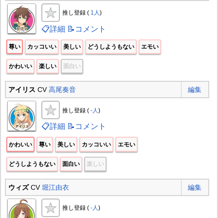
推し登録 (
1人
)
📋詳細
📝コメント
尊い
カッコいい
美しい
どうしようもない
エモい
かわいい
楽しい
面白い
アイリス
CV
高尾奏音
編集
推し登録 (
-人
)
📋詳細
📝コメント
かわいい
尊い
美しい
カッコいい
エモい
どうしようもない
面白い
楽しい
ウィズ
CV
堀江由衣
編集
推し登録 (
-人
)