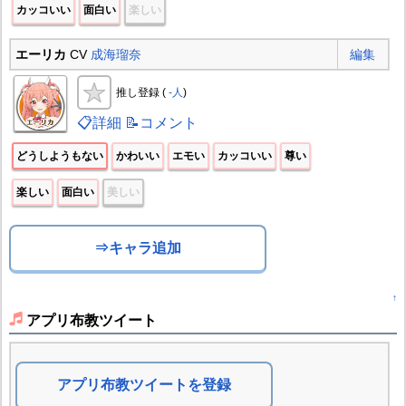
カッコいい
面白い
楽しい
エーリカ
CV
成海瑠奈
編集
推し登録 (
-人
)
📋詳細
📝コメント
どうしようもない
かわいい
エモい
カッコいい
尊い
楽しい
面白い
美しい
⇒キャラ追加
↑
アプリ布教ツイート
アプリ布教ツイートを登録