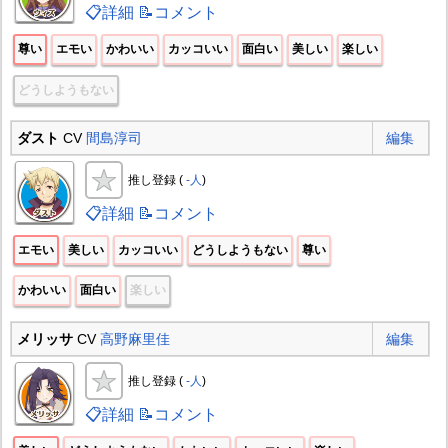
📋詳細
📝コメント
尊い
エモい
かわいい
カッコいい
面白い
美しい
楽しい
どうしようもない
ダスト
CV
間島淳司
編集
推し登録 (
-人
)
📋詳細
📝コメント
エモい
美しい
カッコいい
どうしようもない
尊い
かわいい
面白い
楽しい
メリッサ
CV
高野麻里佳
編集
推し登録 (
-人
)
📋詳細
📝コメント