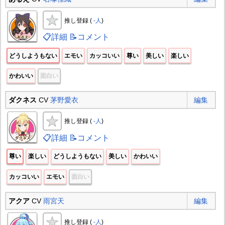
推し登録 (
-人
)
📋詳細
📝コメント
どうしようもない
エモい
カッコいい
尊い
美しい
楽しい
かわいい
面白い
ダクネス
CV
茅野愛衣
編集
推し登録 (
-人
)
📋詳細
📝コメント
尊い
楽しい
どうしようもない
美しい
かわいい
カッコいい
エモい
面白い
アクア
CV
雨宮天
編集
推し登録 (
-人
)