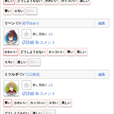
美しい
どうしようもない
かわいい
カッコいい
楽しい
尊い
エモい
面白い
リーン
CV
花守ゆみり
編集
推し登録 (
-人
)
📋詳細
📝コメント
かわいい
どうしようもない
カッコいい
尊い
美しい
エモい
楽しい
面白い
ミツルギ
CV
江口拓也
編集
推し登録 (
-人
)
📋詳細
📝コメント
尊い
かわいい
カッコいい
エモい
美しい
どうしようもない
楽しい
面白い