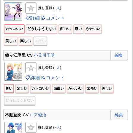
推し登録 (
-人
)
📋詳細
📝コメント
カッコいい
どうしようもない
面白い
尊い
かわいい
美しい
楽しい
エモい
鐘ヶ江季里
CV
小見川千明
編集
推し登録 (
-人
)
📋詳細
📝コメント
尊い
楽しい
カッコいい
面白い
かわいい
エモい
美しい
どうしようもない
不動藍羽
CV
ロア健治
編集
推し登録 (
-人
)