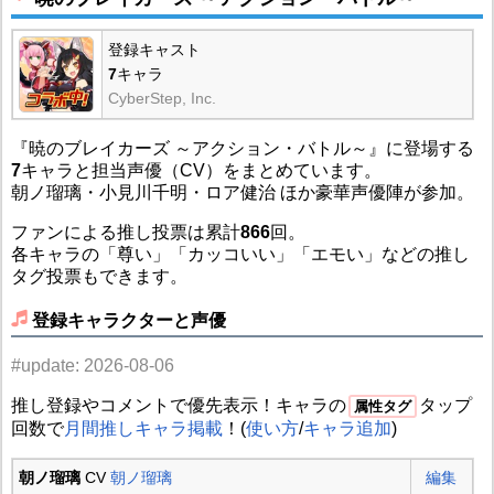
登録キャスト
7
キャラ
CyberStep, Inc.
『暁のブレイカーズ ～アクション・バトル～』に登場する
7
キャラと担当声優（CV）をまとめています。
朝ノ瑠璃・小見川千明・ロア健治 ほか豪華声優陣が参加。
ファンによる推し投票は累計
866
回。
各キャラの「尊い」「カッコいい」「エモい」などの推し
タグ投票もできます。
登録キャラクターと声優
#update: 2026-08-06
推し登録やコメントで優先表示！キャラの
タップ
属性タグ
回数で
月間推しキャラ掲載
！(
使い方
/
キャラ追加
)
朝ノ瑠璃
CV
朝ノ瑠璃
編集