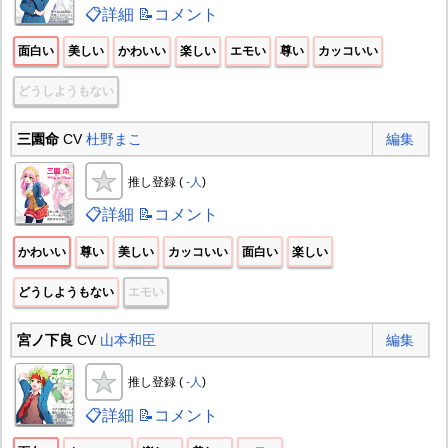
📋詳細
📝コメント
面白い
美しい
かわいい
楽しい
エモい
尊い
カッコいい
どうしようもない
三園命
CV
杜野まこ
編集
推し登録 (
-人
)
📋詳細
📝コメント
かわいい
尊い
美しい
カッコいい
面白い
楽しい
どうしようもない
エモい
宮ノ下良
CV
山本和臣
編集
推し登録 (
-人
)
📋詳細
📝コメント