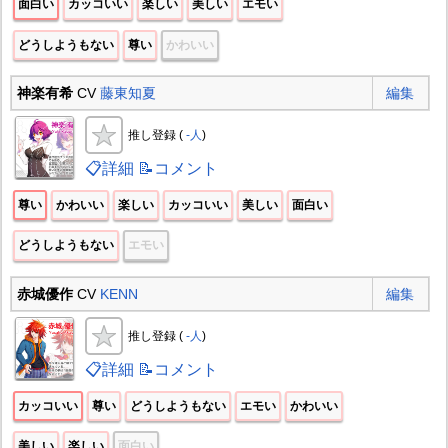
面白い
カッコいい
楽しい
美しい
エモい
どうしようもない
尊い
かわいい
神楽有希
CV
藤東知夏
編集
推し登録 (
-人
)
📋詳細
📝コメント
尊い
かわいい
楽しい
カッコいい
美しい
面白い
どうしようもない
エモい
赤城優作
CV
KENN
編集
推し登録 (
-人
)
📋詳細
📝コメント
カッコいい
尊い
どうしようもない
エモい
かわいい
美しい
楽しい
面白い