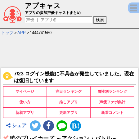
アプキャス
暁のブレイカーズ ～アクション・バトル～ 
アプリの参加声優キャストまとめ
トップ
>
APP
>
1444741560
7/23 ログイン機能に不具合が発生していました。現在
は復旧しています
マイページ
注目ランキング
属性別ランキング
使い方
推しアプリ
声優ファボ集計
新着アプリ
更新アプリ
新着コメント
シェア
暁のブレイカーズ ～アクション・バトル～