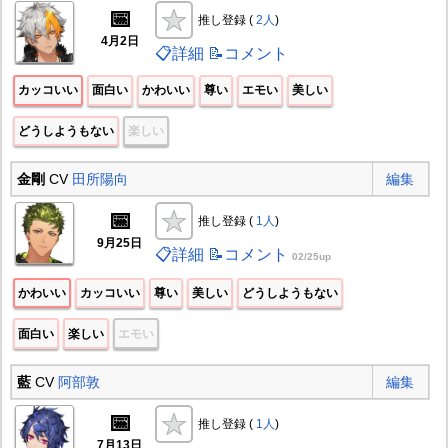
📅
推し登録 (
2人
)
4月2日
📋詳細
📝コメント
カッコいい
面白い
かわいい
尊い
エモい
美しい
どうしようもない
楽しい
金剛
CV
田所陽向
編集
📅
推し登録 (
1人
)
9月25日
📋詳細
📝コメント
02/25up
かわいい
カッコいい
尊い
美しい
どうしようもない
面白い
楽しい
エモい
藍
CV
阿部敦
編集
📅
推し登録 (
1人
)
7月13日