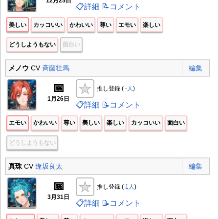
12月25日
📋詳細
📝コメント
美しい
カッコいい
かわいい
尊い
エモい
楽しい
どうしようもない
面白い
メノウ
CV
斉藤壮馬
編集
📅
推し登録 (
-人
)
1月26日
📋詳細
📝コメント
エモい
かわいい
尊い
美しい
楽しい
カッコいい
面白い
どうしようもない
真珠
CV
逢坂良太
編集
📅
推し登録 (
1人
)
3月31日
📋詳細
📝コメント