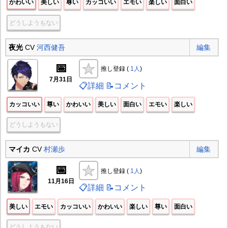
かわいい
美しい
尊い
カッコいい
エモい
楽しい
面白い
どうしようもない
夜光
CV
河西健吾
編集
📅
推し登録 (
1人
)
7月31日
📋詳細
📝コメント
カッコいい
尊い
かわいい
美しい
面白い
エモい
楽しい
どうしようもない
マイカ
CV
村瀬歩
編集
📅
推し登録 (
1人
)
11月16日
📋詳細
📝コメント
美しい
エモい
カッコいい
かわいい
楽しい
尊い
面白い
どうしようもない