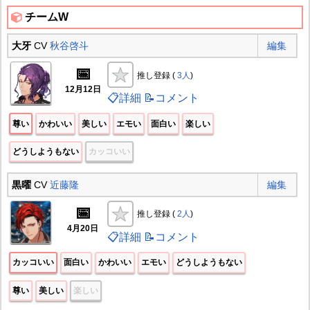
チームW
大牙
CV
秋谷啓斗
編集
📅
推し登録 (
3人
)
12月12日
📋詳細
📝コメント
尊い
かわいい
美しい
エモい
面白い
楽しい
どうしようもない
カッコいい
黒曜
CV
近藤隆
編集
📅
推し登録 (
2人
)
4月20日
📋詳細
📝コメント
カッコいい
面白い
かわいい
エモい
どうしようもない
尊い
美しい
楽しい