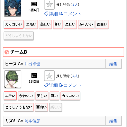
📅
推し登録 (
2人
)
6月6日
📋詳細
📝コメント
カッコいい
エモい
美しい
尊い
楽しい
かわいい
面白い
どうしようもない
チームB
ヒース
CV
井出卓也
編集
📅
推し登録 (
4人
)
2月3日
📋詳細
📝コメント
エモい
かわいい
美しい
尊い
カッコいい
どうしようもない
面白い
楽しい
ミズキ
CV
岡本信彦
編集