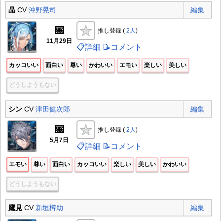
晶
CV
沖野晃司
編集
📅
推し登録 (
2人
)
11月29日
📋詳細
📝コメント
カッコいい
面白い
尊い
かわいい
エモい
楽しい
美しい
どうしようもない
シン
CV
津田健次郎
編集
📅
推し登録 (
2人
)
5月7日
📋詳細
📝コメント
エモい
尊い
面白い
カッコいい
楽しい
美しい
かわいい
どうしようもない
鷹見
CV
新垣樽助
編集