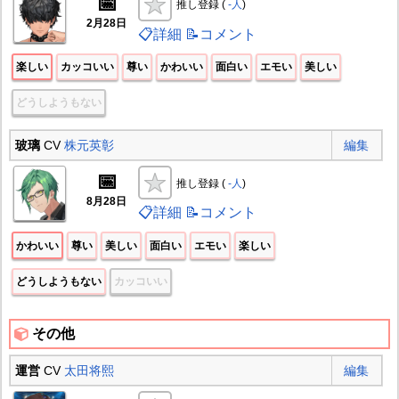
📅
推し登録 (
-人
)
2月28日
📋詳細
📝コメント
楽しい
カッコいい
尊い
かわいい
面白い
エモい
美しい
どうしようもない
玻璃
CV
株元英彰
編集
📅
推し登録 (
-人
)
8月28日
📋詳細
📝コメント
かわいい
尊い
美しい
面白い
エモい
楽しい
どうしようもない
カッコいい
その他
運営
CV
太田将熙
編集