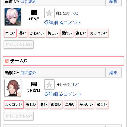
吉野
CV
田丸篤志
編集
📅
推し登録 (
-人
)
1月5日
📋詳細
📝コメント
エモい
尊い
かわいい
美しい
面白い
楽しい
カッコいい
どうしようもない
チームC
柘榴
CV
白井悠介
編集
📅
推し登録 (
1人
)
5月27日
📋詳細
📝コメント
カッコいい
美しい
尊い
面白い
エモい
かわいい
楽しい
どうしようもない