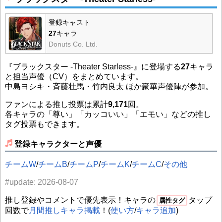
登録キャスト
27
キャラ
Donuts Co. Ltd.
『ブラックスター -Theater Starless-』に登場する
27
キャラ
と担当声優（CV）をまとめています。
中島ヨシキ・斉藤壮馬・竹内良太 ほか豪華声優陣が参加。
ファンによる推し投票は累計
9,171
回。
各キャラの「尊い」「カッコいい」「エモい」などの推し
タグ投票もできます。
登録キャラクターと声優
チームW
/
チームB
/
チームP
/
チームK
/
チームC
/
その他
#update: 2026-08-07
推し登録やコメントで優先表示！キャラの
タップ
属性タグ
回数で
月間推しキャラ掲載
！(
使い方
/
キャラ追加
)