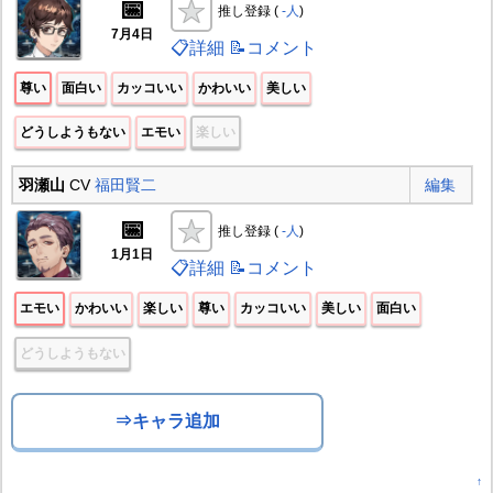
📅
推し登録 (
-人
)
7月4日
📋詳細
📝コメント
尊い
面白い
カッコいい
かわいい
美しい
どうしようもない
エモい
楽しい
羽瀬山
CV
福田賢二
編集
📅
推し登録 (
-人
)
1月1日
📋詳細
📝コメント
エモい
かわいい
楽しい
尊い
カッコいい
美しい
面白い
どうしようもない
⇒キャラ追加
↑