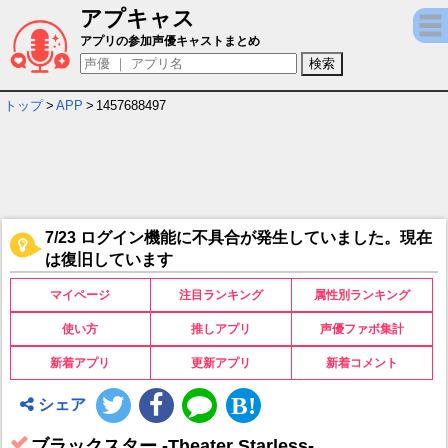
アプキャス
ブラックスター -Theater Starless- キャ
アプリの参加声優キャストまとめ
トップ
>
APP
>
1457688497
7/23 ログイン機能に不具合が発生していました。現在
は復旧しています
マイページ
注目ランキング
属性別ランキング
使い方
推しアプリ
声優ファボ集計
新着アプリ
更新アプリ
新着コメント
シェア
ブラックスター -Theater Starless-