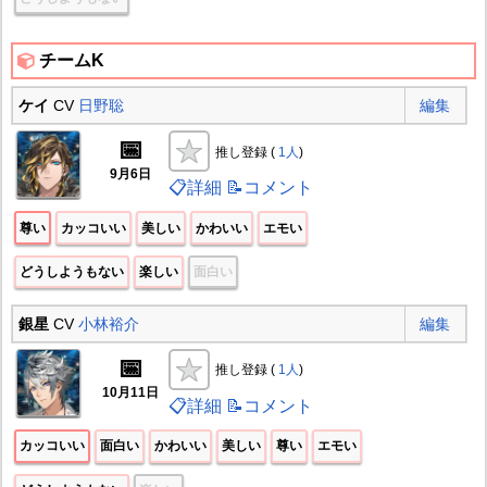
チームK
ケイ
CV
日野聡
編集
📅
推し登録 (
1人
)
9月6日
📋詳細
📝コメント
尊い
カッコいい
美しい
かわいい
エモい
どうしようもない
楽しい
面白い
銀星
CV
小林裕介
編集
📅
推し登録 (
1人
)
10月11日
📋詳細
📝コメント
カッコいい
面白い
かわいい
美しい
尊い
エモい