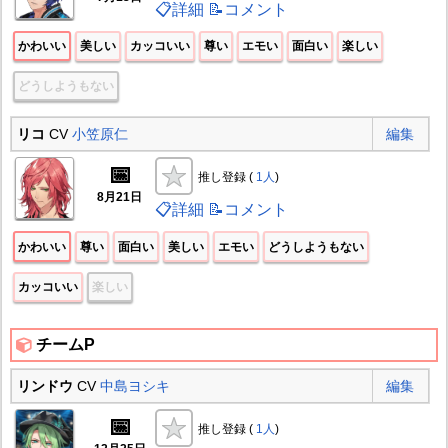
📋詳細
📝コメント
かわいい
美しい
カッコいい
尊い
エモい
面白い
楽しい
どうしようもない
リコ
CV
小笠原仁
編集
📅
推し登録 (
1人
)
8月21日
📋詳細
📝コメント
かわいい
尊い
面白い
美しい
エモい
どうしようもない
カッコいい
楽しい
チームP
リンドウ
CV
中島ヨシキ
編集
📅
推し登録 (
1人
)