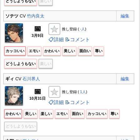
どうしようもない
楽しい
ソテツ
CV
竹内良太
編集
📅
推し登録 (
-人
)
3月9日
📋詳細
📝コメント
カッコいい
エモい
かわいい
美しい
面白い
尊い
どうしようもない
楽しい
ギィ
CV
石川界人
編集
📅
推し登録 (
1人
)
10月31日
📋詳細
📝コメント
かわいい
美しい
楽しい
エモい
面白い
カッコいい
尊い
どうしようもない