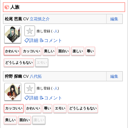
人族
松尾 芭蕉
CV
立花慎之介
編集
推し登録 (
-人
)
📋詳細
📝コメント
かわいい
カッコいい
美しい
面白い
楽しい
尊い
どうしようもない
エモい
狩野 探幽
CV
八代拓
編集
推し登録 (
-人
)
📋詳細
📝コメント
カッコいい
かわいい
尊い
エモい
どうしようもない
美しい
面白い
楽しい