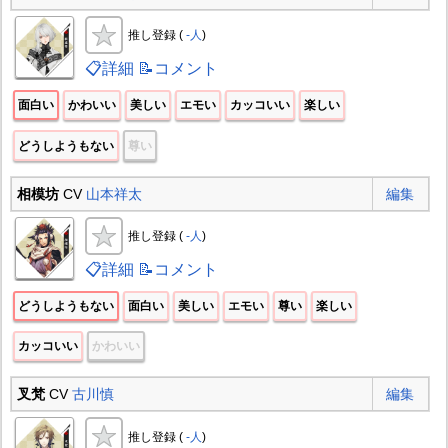
推し登録 (
-人
)
📋詳細
📝コメント
面白い
かわいい
美しい
エモい
カッコいい
楽しい
どうしようもない
尊い
相模坊
CV
山本祥太
編集
推し登録 (
-人
)
📋詳細
📝コメント
どうしようもない
面白い
美しい
エモい
尊い
楽しい
カッコいい
かわいい
叉梵
CV
古川慎
編集
推し登録 (
-人
)