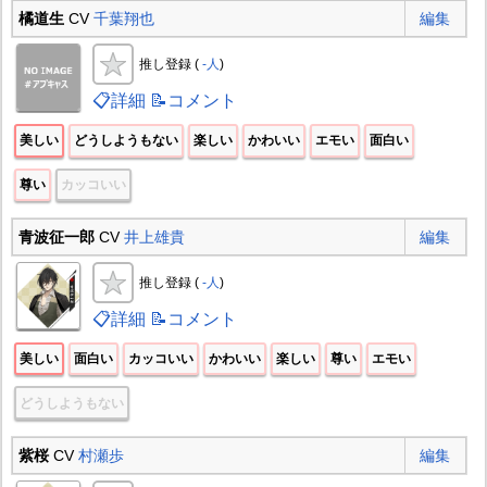
橘道生
CV
千葉翔也
編集
推し登録 (
-人
)
📋詳細
📝コメント
美しい
どうしようもない
楽しい
かわいい
エモい
面白い
尊い
カッコいい
青波征一郎
CV
井上雄貴
編集
推し登録 (
-人
)
📋詳細
📝コメント
美しい
面白い
カッコいい
かわいい
楽しい
尊い
エモい
どうしようもない
紫桜
CV
村瀬歩
編集