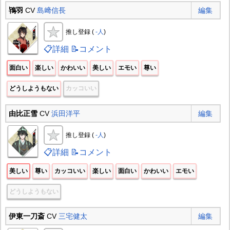
鴇羽
CV
島﨑信長
編集
推し登録 (
-人
)
📋詳細
📝コメント
面白い
楽しい
かわいい
美しい
エモい
尊い
どうしようもない
カッコいい
由比正雪
CV
浜田洋平
編集
推し登録 (
-人
)
📋詳細
📝コメント
美しい
尊い
カッコいい
楽しい
面白い
かわいい
エモい
どうしようもない
伊東一刀斎
CV
三宅健太
編集