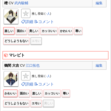
樒
CV
武内駿輔
編集
推し登録 (
-人
)
📋詳細
📝コメント
楽しい
面白い
美しい
カッコいい
かわいい
尊い
どうしようもない
エモい
マレビト
鶴間 大吉
CV
江口拓也
編集
推し登録 (
-人
)
📋詳細
📝コメント
かわいい
面白い
楽しい
カッコいい
尊い
どうしようもない
エモい
美しい