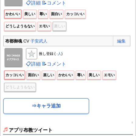
📋詳細
📝コメント
かわいい
美しい
尊い
面白い
カッコいい
どうしようもない
エモい
楽しい
布都御魂
CV
子安武人
編集
推し登録 (
-人
)
📋詳細
📝コメント
カッコいい
面白い
楽しい
かわいい
尊い
美しい
エモい
どうしようもない
⇒キャラ追加
↑
アプリ布教ツイート