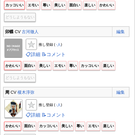
カッコいい
エモい
尊い
美しい
面白い
楽しい
かわいい
どうしようもない
卯蝶
CV
古河徹人
編集
推し登録 (
-人
)
📋詳細
📝コメント
かわいい
面白い
美しい
エモい
尊い
カッコいい
楽しい
どうしようもない
周
CV
榎木淳弥
編集
推し登録 (
-人
)
📋詳細
📝コメント
かわいい
面白い
カッコいい
美しい
尊い
エモい
楽しい