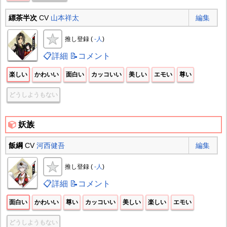
縹茶半次
CV
山本祥太
編集
推し登録 (
-人
)
📋詳細
📝コメント
楽しい
かわいい
面白い
カッコいい
美しい
エモい
尊い
どうしようもない
妖族
飯綱
CV
河西健吾
編集
推し登録 (
-人
)
📋詳細
📝コメント
面白い
かわいい
尊い
カッコいい
美しい
楽しい
エモい
どうしようもない