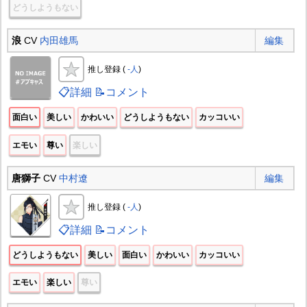
どうしようもない
浪
CV
内田雄馬
編集
推し登録 (
-人
)
📋詳細
📝コメント
面白い
美しい
かわいい
どうしようもない
カッコいい
エモい
尊い
楽しい
唐獅子
CV
中村遼
編集
推し登録 (
-人
)
📋詳細
📝コメント
どうしようもない
美しい
面白い
かわいい
カッコいい
エモい
楽しい
尊い