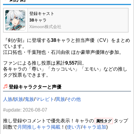
登録キャスト
38
キャラ
Xiimoon株式会社
『剣が刻』に登場する
38
キャラと担当声優（CV）をまとめ
ています。
江口拓也・千葉翔也・石川由依 ほか豪華声優陣が参加。
ファンによる推し投票は累計
9,557
回。
各キャラの「尊い」「カッコいい」「エモい」などの推し
タグ投票もできます。
登録キャラクターと声優
人族
/
妖族
/
鬼族
/
マレビト
/
異族
/
その他
#update: 2026-08-07
推し登録やコメントで優先表示！キャラの
タップ
属性タグ
回数で
月間推しキャラ掲載
！(
使い方
/
キャラ追加
)