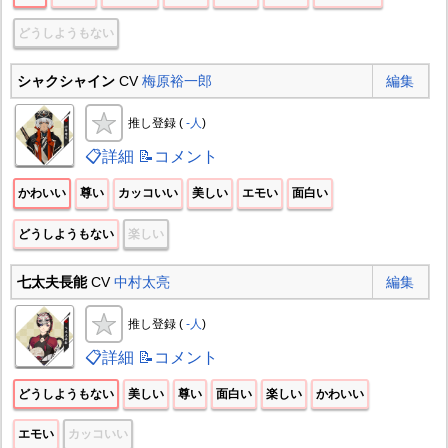
どうしようもない
シャクシャイン
CV
梅原裕一郎
編集
推し登録 (
-人
)
📋詳細
📝コメント
かわいい
尊い
カッコいい
美しい
エモい
面白い
どうしようもない
楽しい
七太夫長能
CV
中村太亮
編集
推し登録 (
-人
)
📋詳細
📝コメント
どうしようもない
美しい
尊い
面白い
楽しい
かわいい
エモい
カッコいい