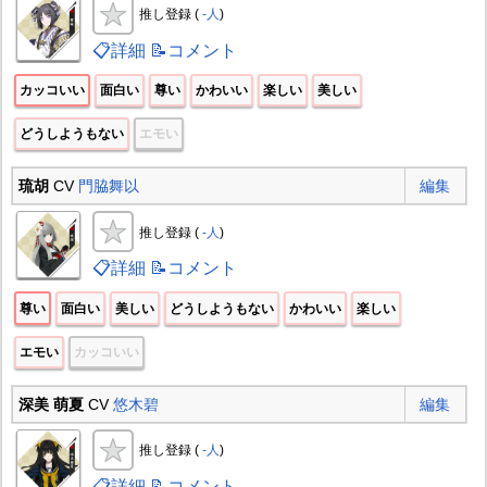
推し登録 (
-人
)
📋詳細
📝コメント
カッコいい
面白い
尊い
かわいい
楽しい
美しい
どうしようもない
エモい
琉胡
CV
門脇舞以
編集
推し登録 (
-人
)
📋詳細
📝コメント
尊い
面白い
美しい
どうしようもない
かわいい
楽しい
エモい
カッコいい
深美 萌夏
CV
悠木碧
編集
推し登録 (
-人
)
📋詳細
📝コメント