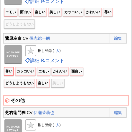
📋詳細
📝コメント
エモい
面白い
楽しい
美しい
カッコいい
かわいい
尊い
どうしようもない
鷺原左京
CV
保志総一朗
編集
推し登録 (
-人
)
📋詳細
📝コメント
尊い
カッコいい
エモい
かわいい
面白い
どうしようもない
楽しい
美しい
その他
芝右衛門狸
CV
伊瀬茉莉也
編集
推し登録 (
-人
)