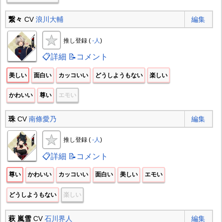
繋々
CV
浪川大輔
編集
推し登録 (
-人
)
📋詳細
📝コメント
美しい
面白い
カッコいい
どうしようもない
楽しい
かわいい
尊い
エモい
珠
CV
南條愛乃
編集
推し登録 (
-人
)
📋詳細
📝コメント
尊い
かわいい
カッコいい
面白い
美しい
エモい
どうしようもない
楽しい
萩 嵐雪
CV
石川界人
編集