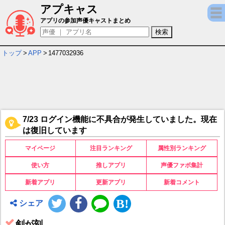
アプキャス
剣が刻 キャラ＆声優（CV）一覧
アプリの参加声優キャストまとめ
トップ
>
APP
>
1477032936
7/23 ログイン機能に不具合が発生していました。現在
は復旧しています
マイページ
注目ランキング
属性別ランキング
使い方
推しアプリ
声優ファボ集計
新着アプリ
更新アプリ
新着コメント
シェア
剣が刻