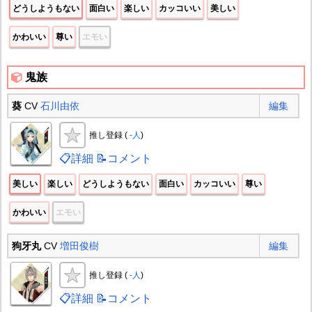
どうしようもない
面白い
楽しい
カッコいい
美しい
かわいい
尊い
エモい
鬼族
葵
CV
石川由依
編集
推し登録 (
-人
)
📋詳細
📝コメント
美しい
楽しい
どうしようもない
面白い
カッコいい
尊い
かわいい
エモい
狗牙丸
CV
増田俊樹
編集
推し登録 (
-人
)
📋詳細
📝コメント