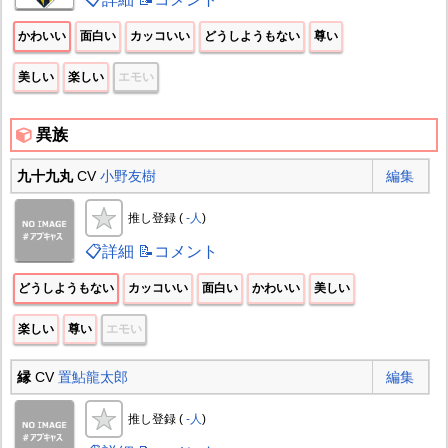
かわいい
面白い
カッコいい
どうしようもない
尊い
美しい
楽しい
エモい
異族
九十九丸
CV
小野友樹
編集
推し登録 (
-人
)
📋詳細
📝コメント
どうしようもない
カッコいい
面白い
かわいい
美しい
楽しい
尊い
エモい
縁
CV
置鮎龍太郎
編集
推し登録 (
-人
)