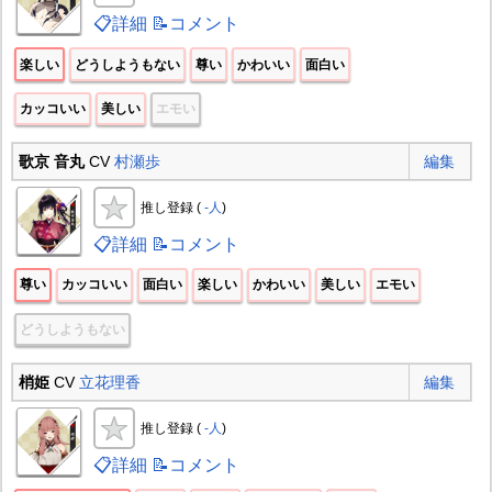
📋詳細
📝コメント
楽しい
どうしようもない
尊い
かわいい
面白い
カッコいい
美しい
エモい
歌京 音丸
CV
村瀬歩
編集
推し登録 (
-人
)
📋詳細
📝コメント
尊い
カッコいい
面白い
楽しい
かわいい
美しい
エモい
どうしようもない
梢姫
CV
立花理香
編集
推し登録 (
-人
)
📋詳細
📝コメント