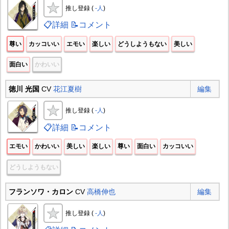
推し登録 (
-人
)
📋詳細
📝コメント
尊い
カッコいい
エモい
楽しい
どうしようもない
美しい
面白い
かわいい
徳川 光国
CV
花江夏樹
編集
推し登録 (
-人
)
📋詳細
📝コメント
エモい
かわいい
美しい
楽しい
尊い
面白い
カッコいい
どうしようもない
フランソワ・カロン
CV
高橋伸也
編集
推し登録 (
-人
)