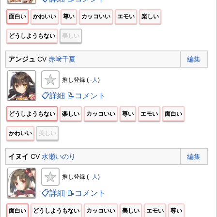
面白い
かわいい
尊い
カッコいい
エモい
楽しい
どうしようもない
美しい
アンジュ
CV
赤﨑千夏
編集
推し登録 (
-人
)
📋詳細
📝コメント
どうしようもない
楽しい
カッコいい
尊い
エモい
面白い
かわいい
美しい
イヌイ
CV
水瀬いのり
編集
推し登録 (
-人
)
📋詳細
📝コメント
面白い
どうしようもない
カッコいい
美しい
エモい
尊い