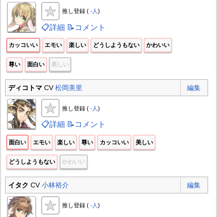
推し登録 (
-人
)
📋詳細
📝コメント
カッコいい
エモい
楽しい
どうしようもない
かわいい
尊い
面白い
美しい
ディコトマ
CV
松岡美里
編集
推し登録 (
-人
)
📋詳細
📝コメント
面白い
エモい
楽しい
尊い
カッコいい
美しい
どうしようもない
かわいい
イタク
CV
小林裕介
編集
推し登録 (
-人
)