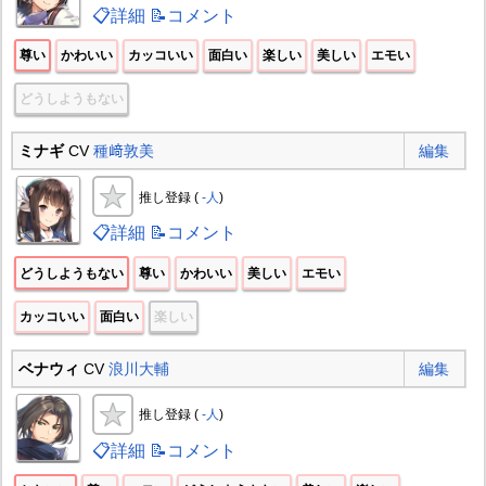
📋詳細
📝コメント
尊い
かわいい
カッコいい
面白い
楽しい
美しい
エモい
どうしようもない
ミナギ
CV
種﨑敦美
編集
推し登録 (
-人
)
📋詳細
📝コメント
どうしようもない
尊い
かわいい
美しい
エモい
カッコいい
面白い
楽しい
ベナウィ
CV
浪川大輔
編集
推し登録 (
-人
)
📋詳細
📝コメント