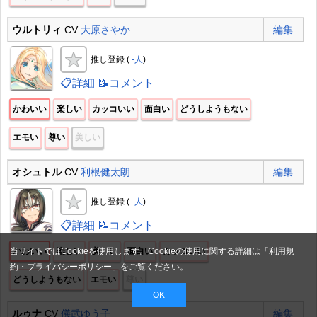
ウルトリィ
CV
大原さやか
編集
推し登録 (
-人
)
📋詳細
📝コメント
かわいい
楽しい
カッコいい
面白い
どうしようもない
エモい
尊い
美しい
オシュトル
CV
利根健太朗
編集
推し登録 (
-人
)
📋詳細
📝コメント
当サイトではCookieを使用します。Cookieの使用に関する詳細は「
利用規
かわいい
楽しい
美しい
面白い
カッコいい
約・プライバシーポリシー
」をご覧ください。
どうしようもない
エモい
尊い
OK
ルゥナ
CV
儀武ゆう子
編集