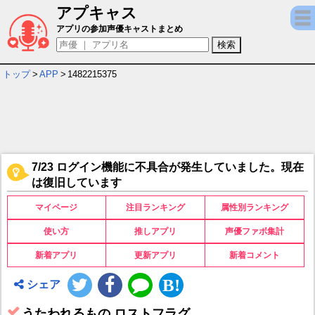
アプキャス
うたわれるもの ロストフラグ キャラ＆声優（
アプリの参加声優キャストまとめ
トップ
>
APP
>
1482215375
7/23 ログイン機能に不具合が発生していました。現在
は復旧しています
マイページ
注目ランキング
属性別ランキング
使い方
推しアプリ
声優ファボ集計
新着アプリ
更新アプリ
新着コメント
シェア
うたわれるもの ロストフラグ