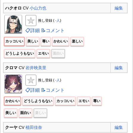
ハクオロ
CV
小山力也
編集
推し登録 (
-人
)
📋詳細
📝コメント
カッコいい
美しい
尊い
かわいい
楽しい
どうしようもない
エモい
面白い
クロマ
CV
岩井映美里
編集
推し登録 (
-人
)
📋詳細
📝コメント
かわいい
どうしようもない
カッコいい
エモい
尊い
美しい
面白い
楽しい
クーヤ
CV
植田佳奈
編集