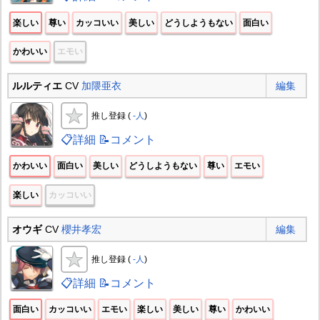
楽しい
尊い
カッコいい
美しい
どうしようもない
面白い
かわいい
エモい
ルルティエ
CV
加隈亜衣
編集
推し登録 (
-人
)
📋詳細
📝コメント
かわいい
面白い
美しい
どうしようもない
尊い
エモい
楽しい
カッコいい
オウギ
CV
櫻井孝宏
編集
推し登録 (
-人
)
📋詳細
📝コメント
面白い
カッコいい
エモい
楽しい
美しい
尊い
かわいい