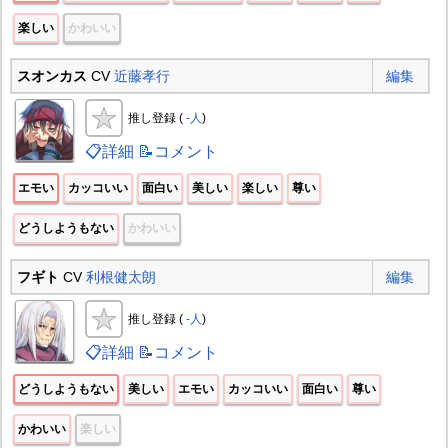
楽しい
かわいい
スオンカス
CV
近藤孝行
編集
推し登録 (
-人
)
📋詳細
📝コメント
エモい
カッコいい
面白い
美しい
楽しい
尊い
どうしようもない
かわいい
フギト
CV
利根健太朗
編集
推し登録 (
-人
)
📋詳細
📝コメント
どうしようもない
美しい
エモい
カッコいい
面白い
尊い
かわいい
楽しい