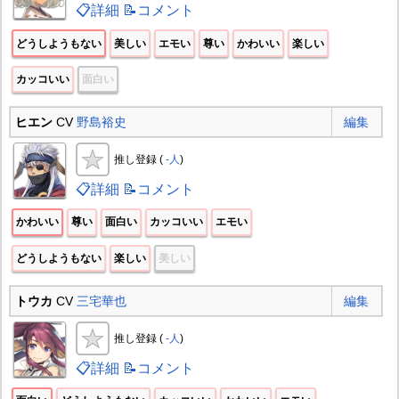
📋詳細
📝コメント
どうしようもない
美しい
エモい
尊い
かわいい
楽しい
カッコいい
面白い
ヒエン
CV
野島裕史
編集
推し登録 (
-人
)
📋詳細
📝コメント
かわいい
尊い
面白い
カッコいい
エモい
どうしようもない
楽しい
美しい
トウカ
CV
三宅華也
編集
推し登録 (
-人
)
📋詳細
📝コメント