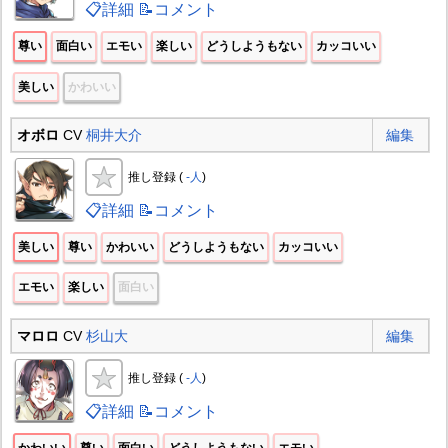
📋詳細
📝コメント
尊い
面白い
エモい
楽しい
どうしようもない
カッコいい
美しい
かわいい
オボロ
CV
桐井大介
編集
推し登録 (
-人
)
📋詳細
📝コメント
美しい
尊い
かわいい
どうしようもない
カッコいい
エモい
楽しい
面白い
マロロ
CV
杉山大
編集
推し登録 (
-人
)
📋詳細
📝コメント
かわいい
尊い
面白い
どうしようもない
エモい