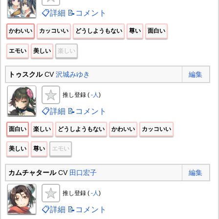
📋詳細
📝コメント
かわいい
カッコいい
どうしようもない
尊い
面白い
エモい
美しい
楽しい
トゥスクル
CV
沢城みゆき
編集
推し登録 (
-人
)
📋詳細
📝コメント
面白い
楽しい
どうしようもない
かわいい
カッコいい
美しい
尊い
エモい
カムチャタール
CV
田口宏子
編集
推し登録 (
-人
)
📋詳細
📝コメント