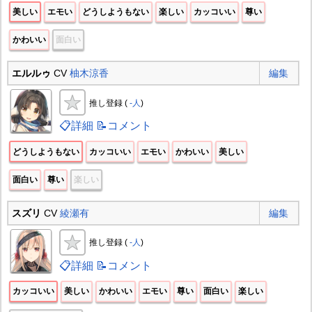
美しい
エモい
どうしようもない
楽しい
カッコいい
尊い
かわいい
面白い
エルルゥ
CV
柚木涼香
編集
推し登録 (
-人
)
📋詳細
📝コメント
どうしようもない
カッコいい
エモい
かわいい
美しい
面白い
尊い
楽しい
スズリ
CV
綾瀬有
編集
推し登録 (
-人
)
📋詳細
📝コメント
カッコいい
美しい
かわいい
エモい
尊い
面白い
楽しい