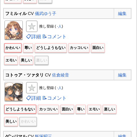
フミルィル
CV
儀武ゆう子
編集
推し登録 (
-人
)
📋詳細
📝コメント
かわいい
尊い
どうしようもない
カッコいい
面白い
エモい
美しい
楽しい
コトゥア・ツァタリ
CV
佐倉綾音
編集
推し登録 (
-人
)
📋詳細
📝コメント
どうしようもない
カッコいい
面白い
尊い
エモい
楽しい
美しい
かわいい
ゲンジマル
CV
飯塚昭三
編集