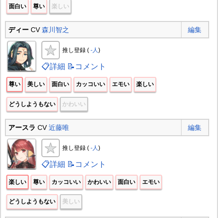
面白い
尊い
楽しい
ディー
CV
森川智之
編集
推し登録 (
-人
)
📋詳細
📝コメント
尊い
美しい
面白い
カッコいい
エモい
楽しい
どうしようもない
かわいい
アースラ
CV
近藤唯
編集
推し登録 (
-人
)
📋詳細
📝コメント
楽しい
尊い
カッコいい
かわいい
面白い
エモい
どうしようもない
美しい