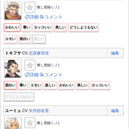
推し登録 (
-人
)
📋詳細
📝コメント
かわいい
尊い
カッコいい
美しい
どうしようもない
エモい
面白い
楽しい
トキフサ
CV
志賀麻登佳
編集
推し登録 (
-人
)
📋詳細
📝コメント
面白い
尊い
エモい
楽しい
かわいい
美しい
カッコいい
どうしようもない
ユーミュ
CV
矢作紗友里
編集
推し登録 (
-人
)