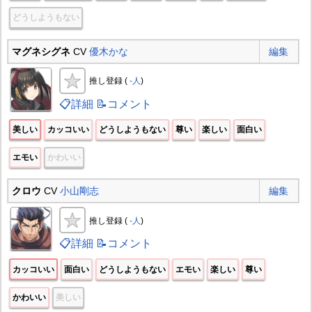
どうしようもない
マグネシグネ
CV
優木かな
編集
推し登録 (
-人
)
📋詳細
📝コメント
美しい
カッコいい
どうしようもない
尊い
楽しい
面白い
エモい
かわいい
クロウ
CV
小山剛志
編集
推し登録 (
-人
)
📋詳細
📝コメント
カッコいい
面白い
どうしようもない
エモい
楽しい
尊い
かわいい
美しい