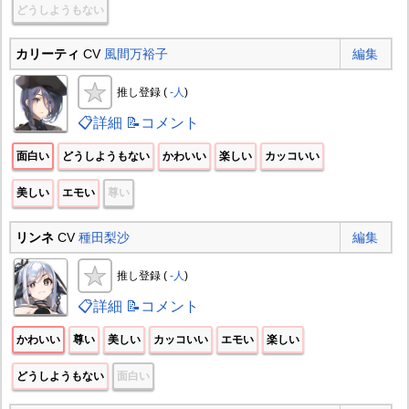
どうしようもない
カリーティ
CV
風間万裕子
編集
推し登録 (
-人
)
📋詳細
📝コメント
面白い
どうしようもない
かわいい
楽しい
カッコいい
美しい
エモい
尊い
リンネ
CV
種田梨沙
編集
推し登録 (
-人
)
📋詳細
📝コメント
かわいい
尊い
美しい
カッコいい
エモい
楽しい
どうしようもない
面白い