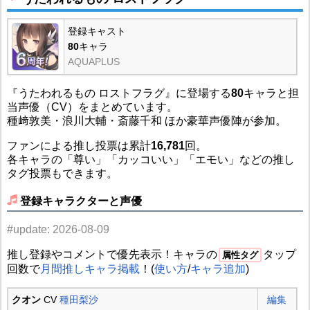
登録キャスト
80
キャラ
AQUAPLUS
『うたわれるもの ロストフラグ』に登場する
80
キャラと担
当声優（CV）をまとめています。
種﨑敦美・浪川大輔・斎藤千和 ほか豪華声優陣が参加。
ファンによる推し投票は累計
16,781
回。
各キャラの「尊い」「カッコいい」「エモい」などの推し
タグ投票もできます。
登録キャラクターと声優
#update: 2026-08-09
推し登録やコメントで優先表示！キャラの
タップ
属性タグ
回数で
月間推しキャラ掲載
！(
使い方
/
キャラ追加
)
クオン
CV
種田梨沙
編集