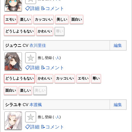
📋詳細
📝コメント
エモい
楽しい
カッコいい
美しい
面白い
どうしようもない
かわいい
尊い
ジュウニ
CV
衣川里佳
編集
推し登録 (
-人
)
📋詳細
📝コメント
どうしようもない
かわいい
カッコいい
エモい
尊い
面白い
楽しい
美しい
シラユキ
CV
本渡楓
編集
推し登録 (
-人
)
📋詳細
📝コメント