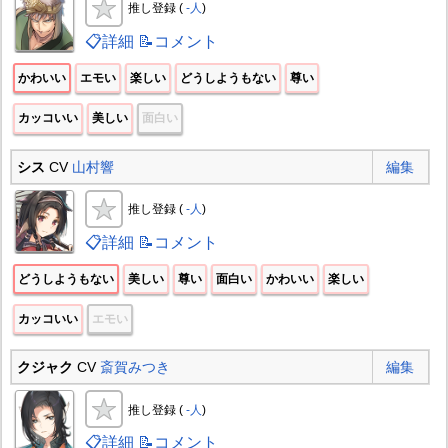
推し登録 (
-人
)
📋詳細
📝コメント
かわいい
エモい
楽しい
どうしようもない
尊い
カッコいい
美しい
面白い
シス
CV
山村響
編集
推し登録 (
-人
)
📋詳細
📝コメント
どうしようもない
美しい
尊い
面白い
かわいい
楽しい
カッコいい
エモい
クジャク
CV
斎賀みつき
編集
推し登録 (
-人
)
📋詳細
📝コメント