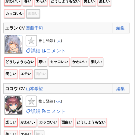
かわいい
尊い
エモい
どうしようもない
美しい
楽しい
カッコいい
面白い
ユラン
CV
斎藤千和
編集
推し登録 (
-人
)
📋詳細
📝コメント
どうしようもない
尊い
カッコいい
かわいい
楽しい
美しい
エモい
面白い
ゴコウ
CV
山本希望
編集
推し登録 (
-人
)
📋詳細
📝コメント
楽しい
かわいい
カッコいい
面白い
どうしようもない
美しい
エモい
尊い