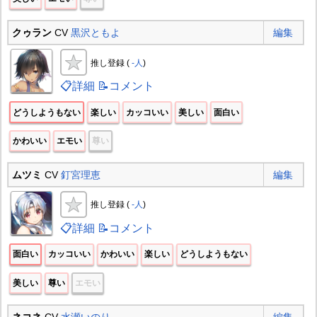
クゥラン
CV
黒沢ともよ
編集
推し登録 (
-人
)
📋詳細
📝コメント
どうしようもない
楽しい
カッコいい
美しい
面白い
かわいい
エモい
尊い
ムツミ
CV
釘宮理恵
編集
推し登録 (
-人
)
📋詳細
📝コメント
面白い
カッコいい
かわいい
楽しい
どうしようもない
美しい
尊い
エモい
ネコネ
CV
水瀬いのり
編集