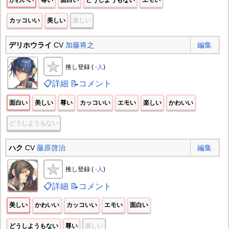
カッコいい
美しい
楽しい
デリホウライ
CV
加藤将之
編集
推し登録 (
-人
)
📋詳細
📝コメント
面白い
美しい
尊い
カッコいい
エモい
楽しい
かわいい
どうしようもない
ハク
CV
藤原啓治
編集
推し登録 (
-人
)
📋詳細
📝コメント
美しい
かわいい
カッコいい
エモい
面白い
どうしようもない
尊い
楽しい