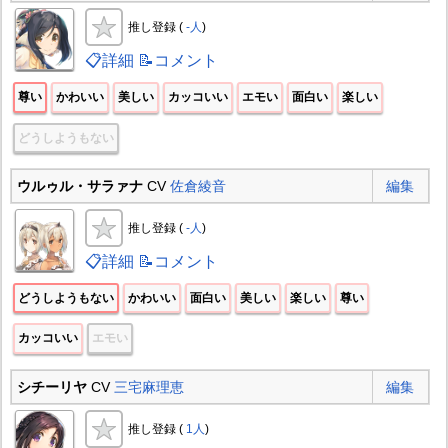
推し登録 (
-人
)
📋詳細
📝コメント
尊い
かわいい
美しい
カッコいい
エモい
面白い
楽しい
どうしようもない
ウルゥル・サラァナ
CV
佐倉綾音
編集
推し登録 (
-人
)
📋詳細
📝コメント
どうしようもない
かわいい
面白い
美しい
楽しい
尊い
カッコいい
エモい
シチーリヤ
CV
三宅麻理恵
編集
推し登録 (
1人
)