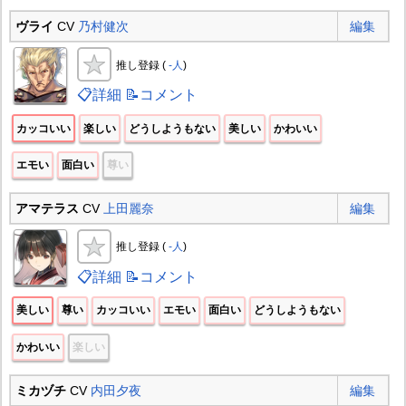
ヴライ
CV
乃村健次
編集
推し登録 (
-人
)
📋詳細
📝コメント
カッコいい
楽しい
どうしようもない
美しい
かわいい
エモい
面白い
尊い
アマテラス
CV
上田麗奈
編集
推し登録 (
-人
)
📋詳細
📝コメント
美しい
尊い
カッコいい
エモい
面白い
どうしようもない
かわいい
楽しい
ミカヅチ
CV
内田夕夜
編集