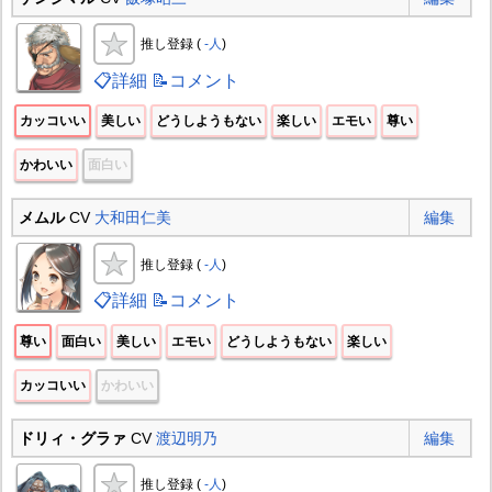
推し登録 (
-人
)
📋詳細
📝コメント
カッコいい
美しい
どうしようもない
楽しい
エモい
尊い
かわいい
面白い
メムル
CV
大和田仁美
編集
推し登録 (
-人
)
📋詳細
📝コメント
尊い
面白い
美しい
エモい
どうしようもない
楽しい
カッコいい
かわいい
ドリィ・グラァ
CV
渡辺明乃
編集
推し登録 (
-人
)