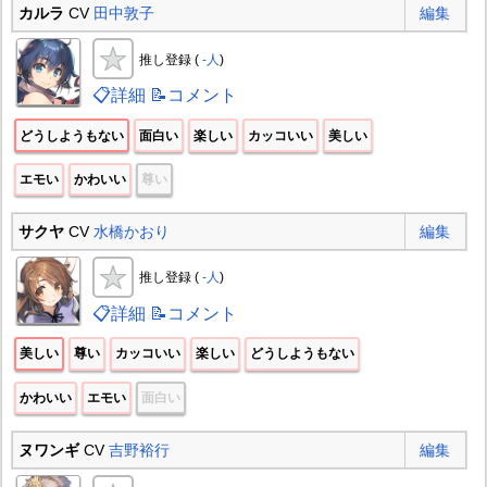
カルラ
CV
田中敦子
編集
推し登録 (
-人
)
📋詳細
📝コメント
どうしようもない
面白い
楽しい
カッコいい
美しい
エモい
かわいい
尊い
サクヤ
CV
水橋かおり
編集
推し登録 (
-人
)
📋詳細
📝コメント
美しい
尊い
カッコいい
楽しい
どうしようもない
かわいい
エモい
面白い
ヌワンギ
CV
吉野裕行
編集