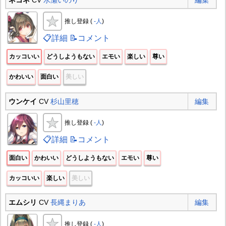
推し登録 (
-人
)
📋詳細
📝コメント
カッコいい
どうしようもない
エモい
楽しい
尊い
かわいい
面白い
美しい
ウンケイ
CV
杉山里穂
編集
推し登録 (
-人
)
📋詳細
📝コメント
面白い
かわいい
どうしようもない
エモい
尊い
カッコいい
楽しい
美しい
エムシリ
CV
長縄まりあ
編集
推し登録 (
-人
)