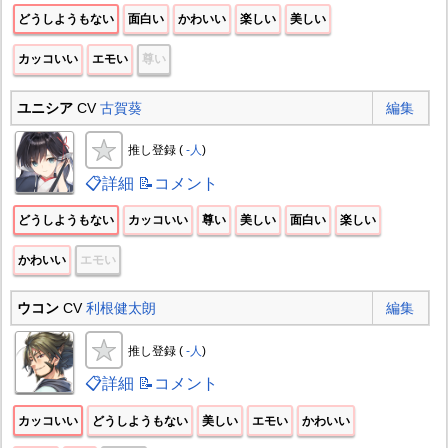
どうしようもない
面白い
かわいい
楽しい
美しい
カッコいい
エモい
尊い
ユニシア
CV
古賀葵
編集
推し登録 (
-人
)
📋詳細
📝コメント
どうしようもない
カッコいい
尊い
美しい
面白い
楽しい
かわいい
エモい
ウコン
CV
利根健太朗
編集
推し登録 (
-人
)
📋詳細
📝コメント
カッコいい
どうしようもない
美しい
エモい
かわいい