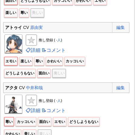
面白い
どうしようもない
カッコいい
かわいい
エモい
楽しい
尊い
美しい
アトゥイ
CV
原由実
編集
推し登録 (
-人
)
📋詳細
📝コメント
エモい
楽しい
尊い
かわいい
カッコいい
どうしようもない
面白い
美しい
アクタ
CV
中井和哉
編集
推し登録 (
-人
)
📋詳細
📝コメント
尊い
カッコいい
面白い
エモい
どうしようもない
かわいい
美しい
楽しい