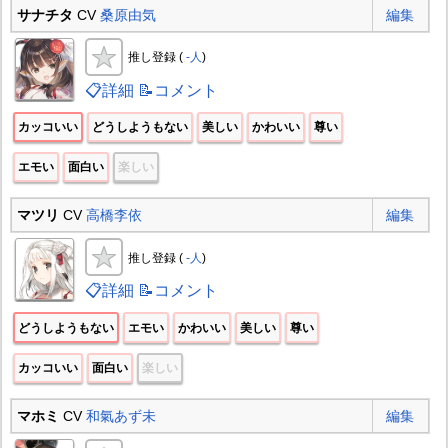
サナチタ
CV
桑原由気
編集
推し登録 (
-人
)
📋詳細
📝コメント
カッコいい
どうしようもない
美しい
かわいい
尊い
エモい
面白い
楽しい
マツリ
CV
高橋李依
編集
推し登録 (
-人
)
📋詳細
📝コメント
どうしようもない
エモい
かわいい
美しい
尊い
カッコいい
面白い
楽しい
マホミ
CV
和氣あず未
編集