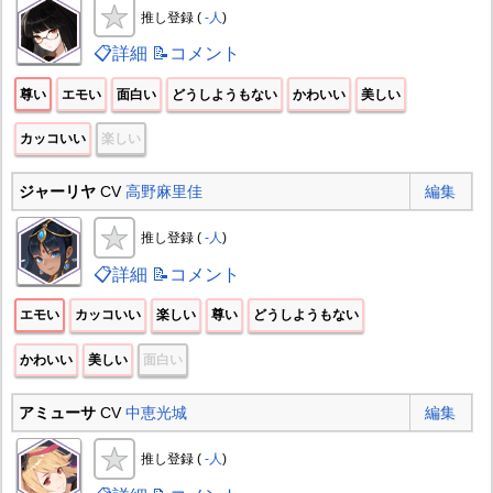
推し登録 (
-人
)
📋詳細
📝コメント
尊い
エモい
面白い
どうしようもない
かわいい
美しい
カッコいい
楽しい
ジャーリヤ
CV
高野麻里佳
編集
推し登録 (
-人
)
📋詳細
📝コメント
エモい
カッコいい
楽しい
尊い
どうしようもない
かわいい
美しい
面白い
アミューサ
CV
中恵光城
編集
推し登録 (
-人
)