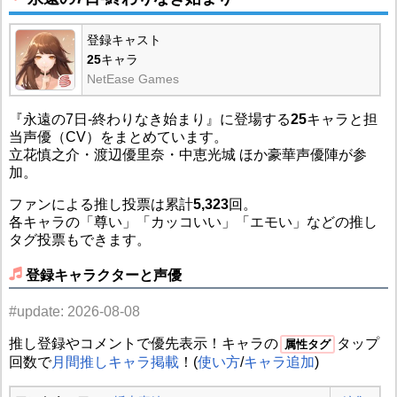
登録キャスト
25
キャラ
NetEase Games
『永遠の7日-終わりなき始まり』に登場する
25
キャラと担
当声優（CV）をまとめています。
立花慎之介・渡辺優里奈・中恵光城 ほか豪華声優陣が参
加。
ファンによる推し投票は累計
5,323
回。
各キャラの「尊い」「カッコいい」「エモい」などの推し
タグ投票もできます。
登録キャラクターと声優
#update: 2026-08-08
推し登録やコメントで優先表示！キャラの
タップ
属性タグ
回数で
月間推しキャラ掲載
！(
使い方
/
キャラ追加
)