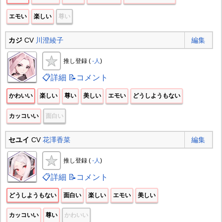
エモい
楽しい
尊い
カジ
CV
川澄綾子
編集
推し登録 (
-人
)
📋詳細
📝コメント
かわいい
楽しい
尊い
美しい
エモい
どうしようもない
カッコいい
面白い
セユイ
CV
花澤香菜
編集
推し登録 (
-人
)
📋詳細
📝コメント
どうしようもない
面白い
楽しい
エモい
美しい
カッコいい
尊い
かわいい