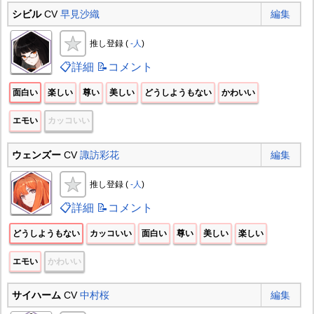
シビル
CV
早見沙織
編集
推し登録 (
-人
)
📋詳細
📝コメント
面白い
楽しい
尊い
美しい
どうしようもない
かわいい
エモい
カッコいい
ウェンズー
CV
諏訪彩花
編集
推し登録 (
-人
)
📋詳細
📝コメント
どうしようもない
カッコいい
面白い
尊い
美しい
楽しい
エモい
かわいい
サイハーム
CV
中村桜
編集