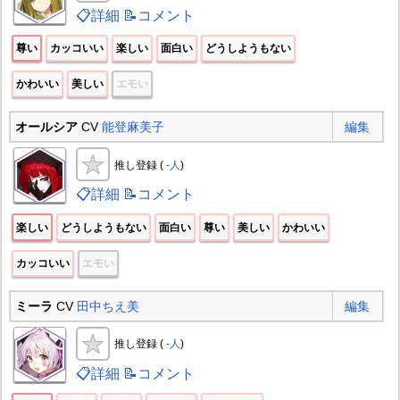
📋詳細
📝コメント
尊い
カッコいい
楽しい
面白い
どうしようもない
かわいい
美しい
エモい
オールシア
CV
能登麻美子
編集
推し登録 (
-人
)
📋詳細
📝コメント
楽しい
どうしようもない
面白い
尊い
美しい
かわいい
カッコいい
エモい
ミーラ
CV
田中ちえ美
編集
推し登録 (
-人
)
📋詳細
📝コメント