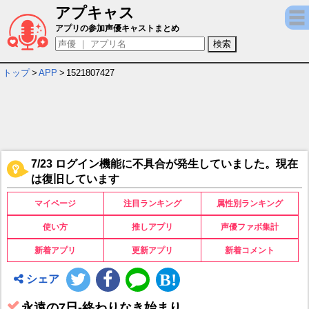
アプキャス
永遠の7日-終わりなき始まり キャラ＆声優（
アプリの参加声優キャストまとめ
トップ
>
APP
>
1521807427
7/23 ログイン機能に不具合が発生していました。現在
は復旧しています
マイページ
注目ランキング
属性別ランキング
使い方
推しアプリ
声優ファボ集計
新着アプリ
更新アプリ
新着コメント
シェア
永遠の7日-終わりなき始まり