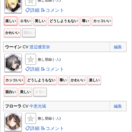
推し登録 (
-人
)
📋詳細
📝コメント
楽しい
エモい
美しい
どうしようもない
尊い
カッコいい
かわいい
面白い
ウーイン
CV
渡辺優里奈
編集
推し登録 (
-人
)
📋詳細
📝コメント
カッコいい
どうしようもない
尊い
かわいい
楽しい
面白い
美しい
エモい
フローラ
CV
中恵光城
編集
推し登録 (
-人
)
📋詳細
📝コメント