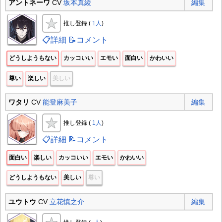
アントネーワ
CV
坂本真綾
編集
推し登録 (
1人
)
📋詳細
📝コメント
どうしようもない
カッコいい
エモい
面白い
かわいい
尊い
楽しい
美しい
ワタリ
CV
能登麻美子
編集
推し登録 (
1人
)
📋詳細
📝コメント
面白い
楽しい
カッコいい
エモい
かわいい
どうしようもない
美しい
尊い
ユウトウ
CV
立花慎之介
編集