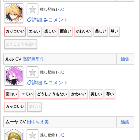
推し登録 (
-人
)
📋詳細
📝コメント
カッコいい
エモい
楽しい
面白い
かわいい
美しい
尊い
どうしようもない
ルル
CV
高野麻里佳
編集
推し登録 (
-人
)
📋詳細
📝コメント
面白い
エモい
どうしようもない
かわいい
美しい
尊い
カッコいい
楽しい
ムーヤ
CV
田中ちえ美
編集
推し登録 (
-人
)