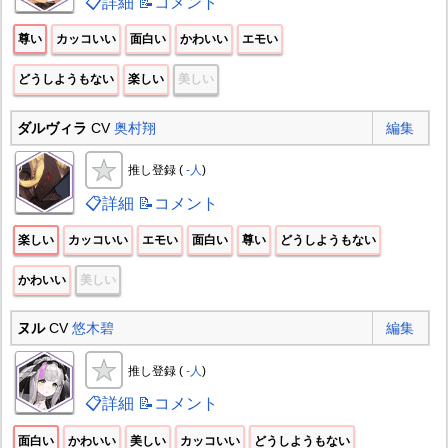
📋詳細
📝コメント
尊い
カッコいい
面白い
かわいい
エモい
どうしようもない
楽しい
美しい
ダルヴィラ
CV
奥村翔
編集
推し登録 (
-人
)
📋詳細
📝コメント
楽しい
カッコいい
エモい
面白い
尊い
どうしようもない
かわいい
美しい
ヌル
CV
悠木碧
編集
推し登録 (
-人
)
📋詳細
📝コメント
面白い
かわいい
美しい
カッコいい
どうしようもない