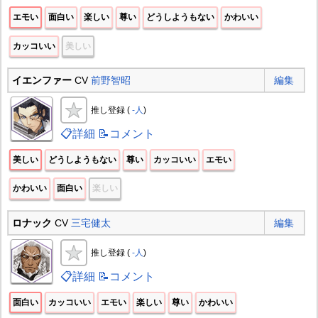
エモい
面白い
楽しい
尊い
どうしようもない
かわいい
カッコいい
美しい
イエンファー
CV
前野智昭
編集
推し登録 (
-人
)
📋詳細
📝コメント
美しい
どうしようもない
尊い
カッコいい
エモい
かわいい
面白い
楽しい
ロナック
CV
三宅健太
編集
推し登録 (
-人
)
📋詳細
📝コメント
面白い
カッコいい
エモい
楽しい
尊い
かわいい