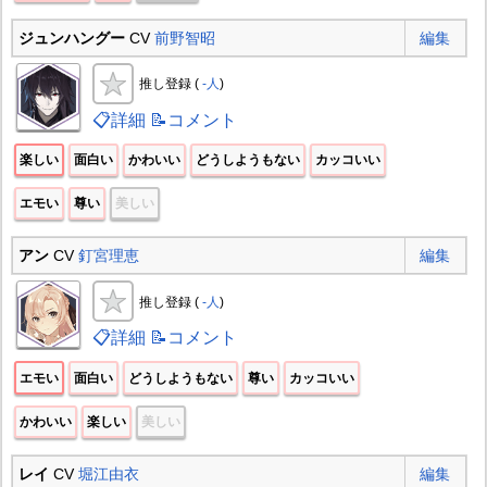
ジュンハングー
CV
前野智昭
編集
推し登録 (
-人
)
📋詳細
📝コメント
楽しい
面白い
かわいい
どうしようもない
カッコいい
エモい
尊い
美しい
アン
CV
釘宮理恵
編集
推し登録 (
-人
)
📋詳細
📝コメント
エモい
面白い
どうしようもない
尊い
カッコいい
かわいい
楽しい
美しい
レイ
CV
堀江由衣
編集