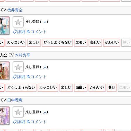
CV
徳井青空
推し登録 (
-人
)
📋詳細
📝コメント
い
カッコいい
楽しい
どうしようもない
エモい
美しい
かわいい
尊い
人公
CV
木村良平
推し登録 (
-人
)
📋詳細
📝コメント
い
どうしようもない
カッコいい
楽しい
面白い
かわいい
尊い
エモい
CV
田中理恵
推し登録 (
-人
)
📋詳細
📝コメント