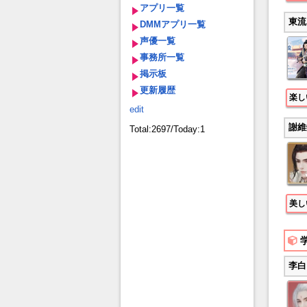
アプリ一覧
東流
DMMアプリ一覧
声優一覧
事務所一覧
掲示板
更新履歴
楽し
edit
謝維
Total:2697/Today:1
美し
李白