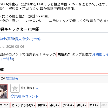
USHO-浮生-』に登場する
17
キャラと担当声優（CV）をまとめています
陽介・梶裕貴・芦田もえな ほか豪華声優陣が参加。
ンによる推し投票は累計
3,270
回。
ャラの「尊い」「カッコいい」「エモい」などの推しタグ投票もできま
登録キャラクターと声優
学士
/
薬師
/
貴人
/
侍女
/
その他
ate: 2026-08-06
登録やコメントで優先表示！キャラの
タップ回数で
月間推し
属性タグ
ャラ追加
)
護衛
CV
安立陽介
推し登録 (
-人
)
📋詳細
📝コメント
コいい
どうしようもない
面白い
楽しい
かわいい
美しい
エモい
尊い