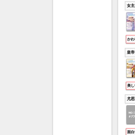
女主
かわ
皇帝
美し
尤思
面白