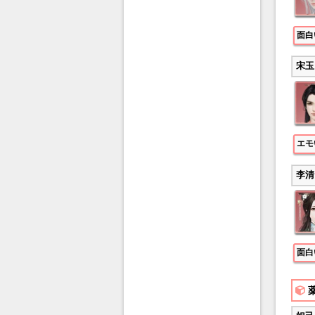
面白
宋玉
エモ
李清
面白