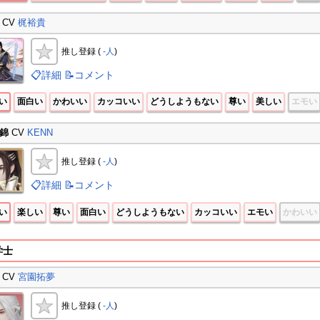
CV
梶裕貴
推し登録 (
-人
)
📋詳細
📝コメント
い
面白い
かわいい
カッコいい
どうしようもない
尊い
美しい
エモい
錦
CV
KENN
推し登録 (
-人
)
📋詳細
📝コメント
い
楽しい
尊い
面白い
どうしようもない
カッコいい
エモい
かわいい
学士
CV
宮園拓夢
推し登録 (
-人
)