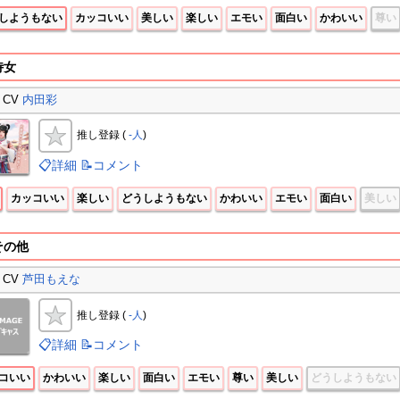
しようもない
カッコいい
美しい
楽しい
エモい
面白い
かわいい
尊い
侍女
CV
内田彩
推し登録 (
-人
)
📋詳細
📝コメント
カッコいい
楽しい
どうしようもない
かわいい
エモい
面白い
美しい
その他
CV
芦田もえな
推し登録 (
-人
)
📋詳細
📝コメント
コいい
かわいい
楽しい
面白い
エモい
尊い
美しい
どうしようもない