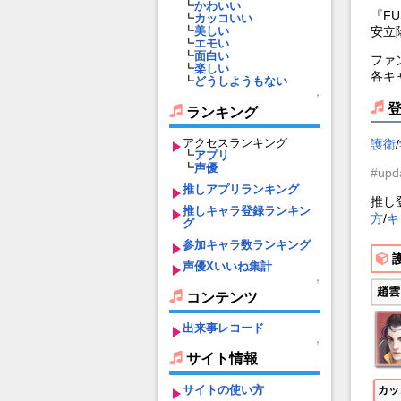
┗
かわいい
『F
┗
カッコいい
安立
┗
美しい
┗
エモい
┗
面白い
ファ
┗
楽しい
各キ
┗
どうしようもない
↑
ランキング
アクセスランキング
護衛
/
┗
アプリ
┗
声優
#upd
推しアプリランキング
推し
推しキャラ登録ランキン
方
/
キ
グ
参加キャラ数ランキング
声優Xいいね集計
↑
趙雲
コンテンツ
出来事レコード
↑
サイト情報
サイトの使い方
カッ