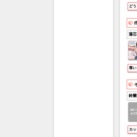
どう
蓮芯
尊い
鈴蘭
カッ