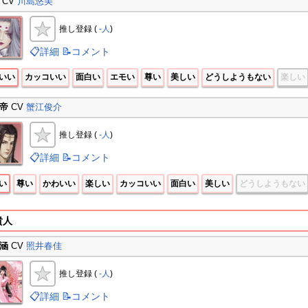
CV
川島悠美
推し登録 (
-人
)
📋詳細
📝コメント
いい
カッコいい
面白い
エモい
尊い
美しい
どうしようもない
楽しい
帝
CV
蟹江俊介
推し登録 (
-人
)
📋詳細
📝コメント
い
尊い
かわいい
楽しい
カッコいい
面白い
美しい
どうしようもない
貴人
涵
CV
照井春佳
推し登録 (
-人
)
📋詳細
📝コメント