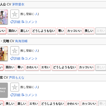
人公
CV
茅野愛衣
推し登録 (
-人
)
📋詳細
📝コメント
いい
面白い
楽しい
どうしようもない
尊い
カッコいい
美しい
エモい
・元翊
CV
鳥海浩輔
推し登録 (
-人
)
📋詳細
📝コメント
い
面白い
尊い
かわいい
エモい
どうしようもない
カッコいい
楽しい
弦
CV
芦田もえな
推し登録 (
-人
)
📋詳細
📝コメント
い
美しい
楽しい
エモい
どうしようもない
かわいい
カッコいい
尊い