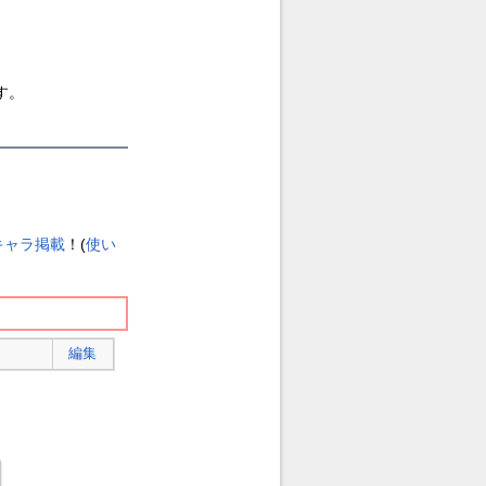
。
す。
キャラ掲載
！(
使い
編集