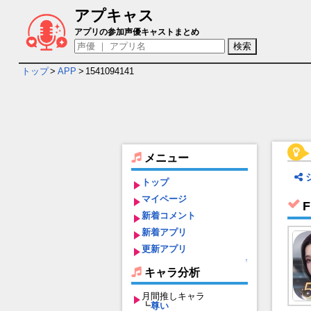
アプキャス
FUSHO-浮生- キャラ＆声優（CV）一覧
アプリの参加声優キャストまとめ
トップ
>
APP
>
1541094141
メニュー
トップ
マイページ
F
新着コメント
新着アプリ
更新アプリ
↑
キャラ分析
月間推しキャラ
┗
尊い