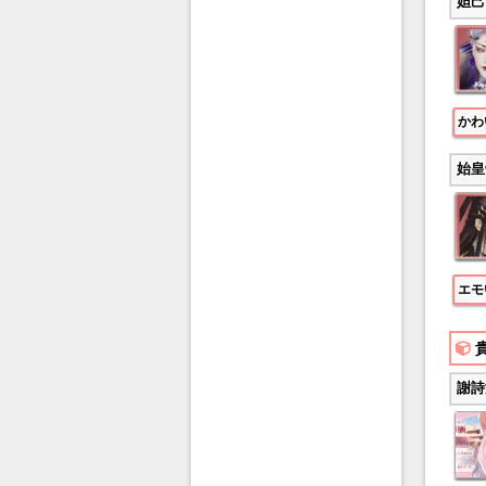
妲己
かわ
始皇
エモ
謝詩