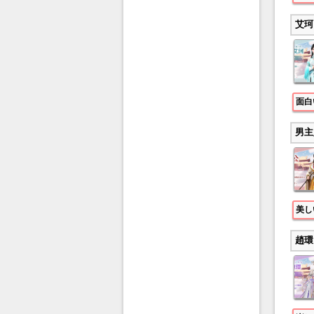
艾珂
面白
男主
美し
趙環