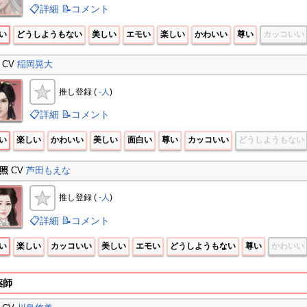
📋詳細
📝コメント
い
どうしようもない
美しい
エモい
楽しい
かわいい
尊い
カッコいい
CV
稲岡晃大
推し登録 (
-人
)
📋詳細
📝コメント
い
楽しい
かわいい
美しい
面白い
尊い
カッコいい
どうしようもない
照
CV
芦田もえな
推し登録 (
-人
)
📋詳細
📝コメント
い
楽しい
カッコいい
美しい
エモい
どうしようもない
尊い
かわいい
薬師