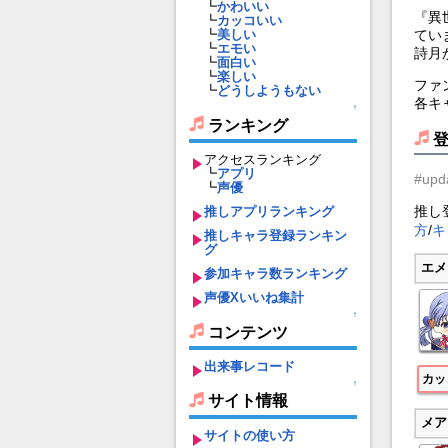
┗
かわいい
『異
┗
カッコいい
てい
┗
美しい
┗
エモい
詩月
┗
面白い
┗
楽しい
ファ
┗
どうしようもない
各キ
↑
ランキング
アクセスランキング
┗
アプリ
#upd
┗
声優
推し
推しアプリランキング
方
/
キ
推しキャラ登録ランキン
グ
エメ
参加キャラ数ランキング
声優Xいいね集計
↑
コンテンツ
出来事レコード
カッ
↑
サイト情報
メア
サイトの使い方