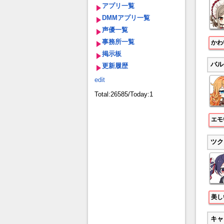
アプリ一覧
DMMアプリ一覧
声優一覧
事務所一覧
かわ
掲示板
バル
更新履歴
edit
Total:26585/Today:1
エモ
ツク
美し
キャ