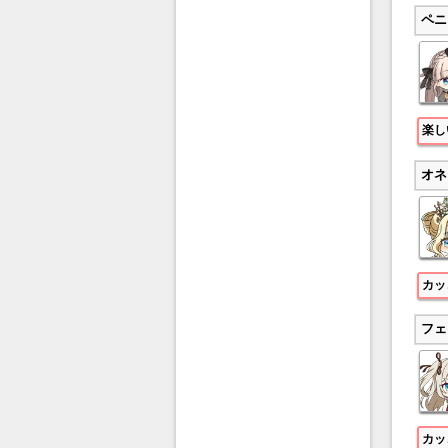
ペニ
楽し
オネ
カッ
フェ
カッ