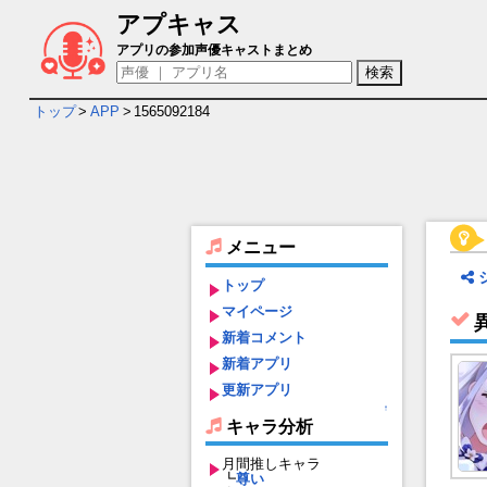
アプキャス
異世界に飛ばされたらパパになったんだが
アプリの参加声優キャストまとめ
トップ
>
APP
>
1565092184
メニュー
トップ
マイページ
新着コメント
新着アプリ
更新アプリ
↑
キャラ分析
月間推しキャラ
┗
尊い