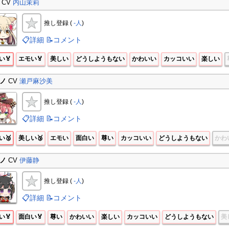
CV
内山茉莉
推し登録 (
-人
)
📋詳細
📝コメント
い🏅
エモい🏅
美しい
どうしようもない
かわいい
カッコいい
楽しい
ノ
CV
瀬戸麻沙美
推し登録 (
-人
)
📋詳細
📝コメント
い🥈
美しい🥉
エモい
面白い
尊い
カッコいい
どうしようもない
かわ
ノ
CV
伊藤静
推し登録 (
-人
)
📋詳細
📝コメント
い🏅
面白い🏅
尊い
かわいい
楽しい
カッコいい
どうしようもない
美