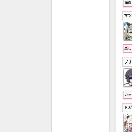
面白
マツ
楽し
ブリ
カッ
ドガ