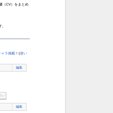
優（CV）をまとめ
す。
キャラ掲載
！(
使い
編集
白い
編集