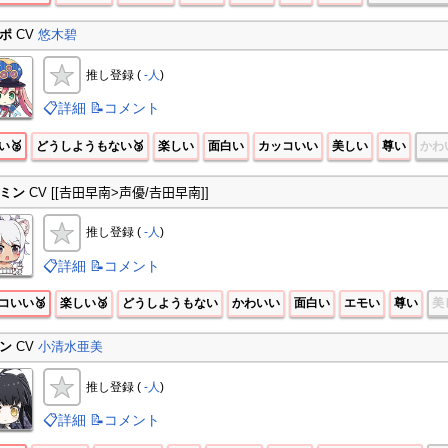
ポ
CV
悠木碧
推し登録 (
-人
)
📋詳細
📝コメント
い🥈
どうしようもない🥉
楽しい
面白い
カッコいい
美しい
尊い
かわ
ミン
CV [[𠮷田早南>声優/𠮷田早南]]
推し登録 (
-人
)
📋詳細
📝コメント
コいい🥉
楽しい🥉
どうしようもない
かわいい
面白い
エモい
尊い
美
ン
CV
小清水亜美
推し登録 (
-人
)
📋詳細
📝コメント