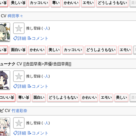
い🥈
美しい🥉
カッコいい
尊い
かわいい
エモい
どうしようもない
楽
CV
稗田寧々
推し登録 (
-人
)
📋詳細
📝コメント
い🥈
面白い🥉
かわいい
美しい
カッコいい
どうしようもない
エモい
ューナク
CV [[𠮷田早南>声優/𠮷田早南]]
推し登録 (
-人
)
📋詳細
📝コメント
コいい🥈
尊い🥈
面白い
どうしようもない
かわいい
エモい
美しい
楽
ビ
CV
竹達彩奈
推し登録 (
-人
)
📋詳細
📝コメント