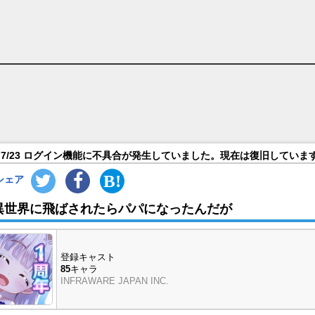
 キャラ＆声優（CV）一覧
7/23 ログイン機能に不具合が発生していました。現在は復旧していま
シェア
異世界に飛ばされたらパパになったんだが
登録キャスト
85
キャラ
INFRAWARE JAPAN INC.