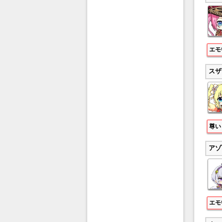
エモ
スザ
尊い
アゾ
エモ