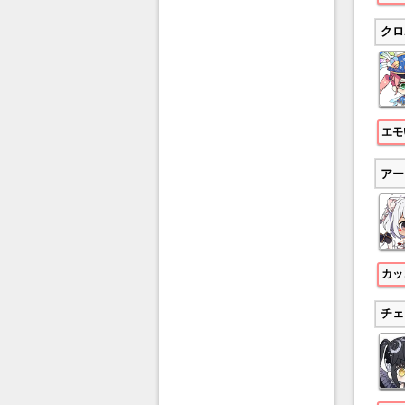
クロ
エモ
アー
カッ
チェ