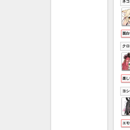
ネコ
面白
クロ
楽し
ヨシ
エモ