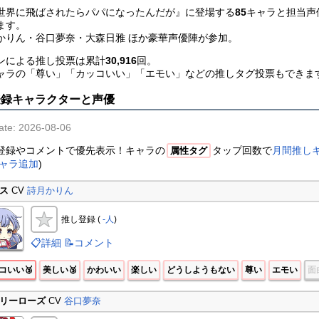
世界に飛ばされたらパパになったんだが』に登場する
85
キャラと担当声
ます。
かりん・谷口夢奈・大森日雅 ほか豪華声優陣が参加。
ンによる推し投票は累計
30,916
回。
ャラの「尊い」「カッコいい」「エモい」などの推しタグ投票もできま
登録キャラクターと声優
ate: 2026-08-06
登録やコメントで優先表示！キャラの
タップ回数で
月間推し
属性タグ
ャラ追加
)
ス
CV
詩月かりん
推し登録 (
-人
)
📋詳細
📝コメント
コいい🥉
美しい🥉
かわいい
楽しい
どうしようもない
尊い
エモい
面
リーローズ
CV
谷口夢奈