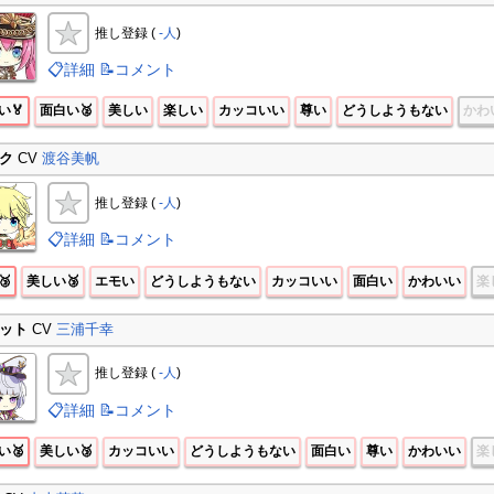
推し登録 (
-人
)
📋詳細
📝コメント
い🏅
面白い🥈
美しい
楽しい
カッコいい
尊い
どうしようもない
かわ
ク
CV
渡谷美帆
推し登録 (
-人
)
📋詳細
📝コメント
🥉
美しい🥉
エモい
どうしようもない
カッコいい
面白い
かわいい
楽
ット
CV
三浦千幸
推し登録 (
-人
)
📋詳細
📝コメント
い🥈
美しい🥉
カッコいい
どうしようもない
面白い
尊い
かわいい
楽