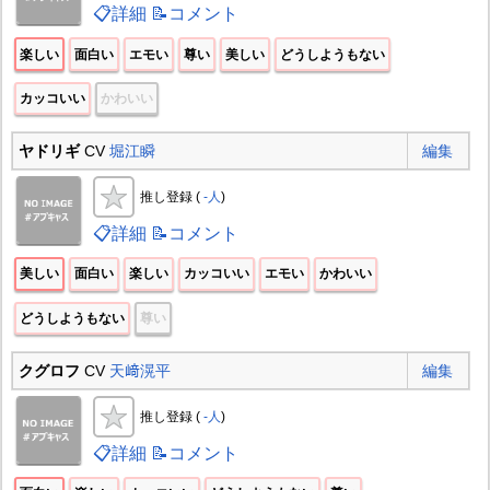
📋詳細
📝コメント
楽しい
面白い
エモい
尊い
美しい
どうしようもない
カッコいい
かわいい
ヤドリギ
CV
堀江瞬
編集
推し登録 (
-人
)
📋詳細
📝コメント
美しい
面白い
楽しい
カッコいい
エモい
かわいい
どうしようもない
尊い
クグロフ
CV
天﨑滉平
編集
推し登録 (
-人
)
📋詳細
📝コメント