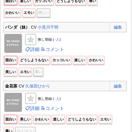
面白い
楽しい
カッコいい
どうしようもない
尊い
かわいい
エモい
美しい
パンダ（妹）
CV
小見川千明
編集
推し登録 (
-人
)
📋詳細
📝コメント
面白い
どうしようもない
カッコいい
楽しい
かわいい
美しい
エモい
尊い
金花茶
CV
久保田ひかり
編集
推し登録 (
-人
)
📋詳細
📝コメント
面白い
美しい
かわいい
楽しい
どうしようもない
エモい
尊い
カッコいい