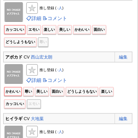
推し登録 (
-人
)
📋詳細
📝コメント
カッコいい
エモい
楽しい
美しい
かわいい
面白い
どうしようもない
尊い
アボカド
CV
西山宏太朗
編集
推し登録 (
-人
)
📋詳細
📝コメント
かわいい
尊い
美しい
面白い
どうしようもない
楽しい
カッコいい
エモい
ヒイラギ
CV
大地葉
編集
推し登録 (
-人
)