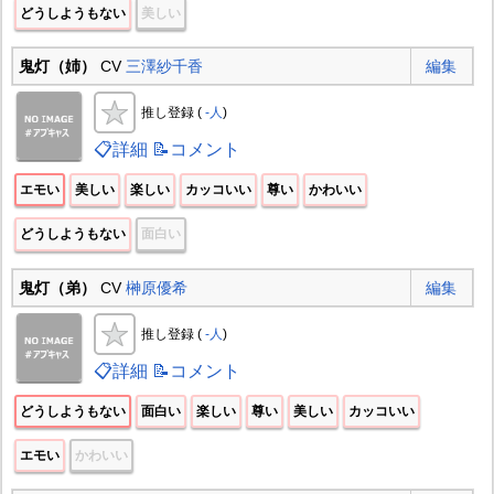
どうしようもない
美しい
鬼灯（姉）
CV
三澤紗千香
編集
推し登録 (
-人
)
📋詳細
📝コメント
エモい
美しい
楽しい
カッコいい
尊い
かわいい
どうしようもない
面白い
鬼灯（弟）
CV
榊原優希
編集
推し登録 (
-人
)
📋詳細
📝コメント
どうしようもない
面白い
楽しい
尊い
美しい
カッコいい
エモい
かわいい