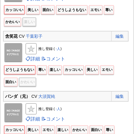
カッコいい
美しい
面白い
どうしようもない
エモい
尊い
かわいい
楽しい
含笑花
CV
千葉彩子
編集
推し登録 (
-人
)
📋詳細
📝コメント
どうしようもない
尊い
楽しい
カッコいい
美しい
エモい
面白い
かわいい
パンダ（兄）
CV
大須賀純
編集
推し登録 (
-人
)
📋詳細
📝コメント
カッコいい
美しい
エモい
楽しい
かわいい
面白い
尊い