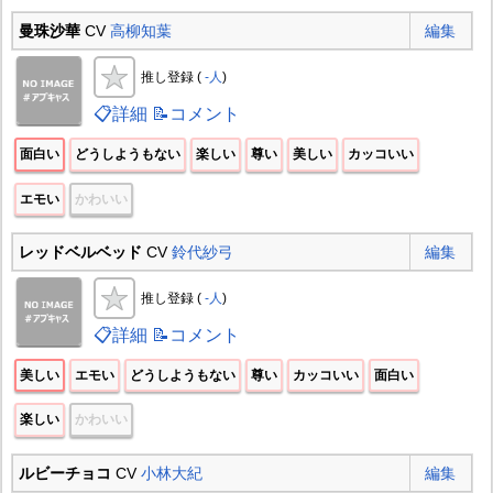
曼珠沙華
CV
高柳知葉
編集
推し登録 (
-人
)
📋詳細
📝コメント
面白い
どうしようもない
楽しい
尊い
美しい
カッコいい
エモい
かわいい
レッドベルベッド
CV
鈴代紗弓
編集
推し登録 (
-人
)
📋詳細
📝コメント
美しい
エモい
どうしようもない
尊い
カッコいい
面白い
楽しい
かわいい
ルビーチョコ
CV
小林大紀
編集