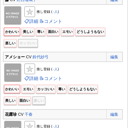
推し登録 (
-人
)
📋詳細
📝コメント
かわいい
美しい
尊い
面白い
エモい
どうしようもない
楽しい
カッコいい
アメショー
CV
鈴代紗弓
編集
推し登録 (
-人
)
📋詳細
📝コメント
かわいい
エモい
カッコいい
尊い
どうしようもない
美しい
面白い
楽しい
花露珍
CV
千春
編集
推し登録 (
-人
)