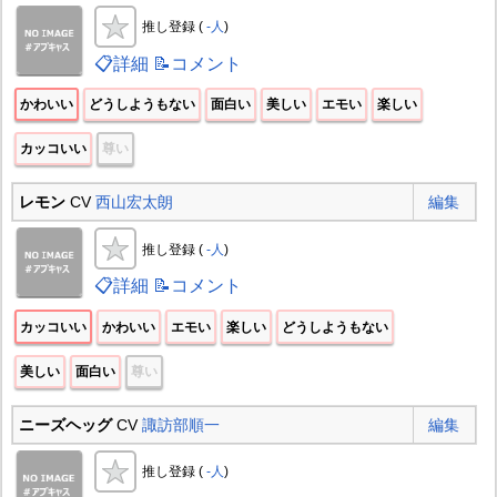
推し登録 (
-人
)
📋詳細
📝コメント
かわいい
どうしようもない
面白い
美しい
エモい
楽しい
カッコいい
尊い
レモン
CV
西山宏太朗
編集
推し登録 (
-人
)
📋詳細
📝コメント
カッコいい
かわいい
エモい
楽しい
どうしようもない
美しい
面白い
尊い
ニーズヘッグ
CV
諏訪部順一
編集
推し登録 (
-人
)