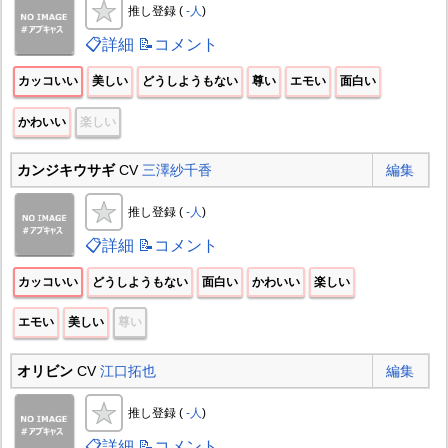
推し登録 (
-人
)
📋詳細
📝コメント
カッコいい
美しい
どうしようもない
尊い
エモい
面白い
かわいい
楽しい
カンジキウサギ
CV
三澤紗千香
編集
推し登録 (
-人
)
📋詳細
📝コメント
カッコいい
どうしようもない
面白い
かわいい
楽しい
エモい
美しい
尊い
オリビン
CV
江口拓也
編集
推し登録 (
-人
)
📋詳細
📝コメント