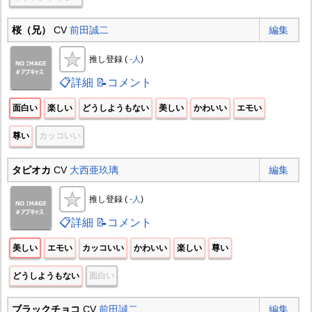
桜（兄）
CV
前田誠二
編集
推し登録 (
-人
)
📋詳細
📝コメント
面白い
楽しい
どうしようもない
美しい
かわいい
エモい
尊い
カッコいい
タピオカ
CV
大西亜玖璃
編集
推し登録 (
-人
)
📋詳細
📝コメント
美しい
エモい
カッコいい
かわいい
楽しい
尊い
どうしようもない
面白い
ブラックチョコ
CV
前田誠二
編集