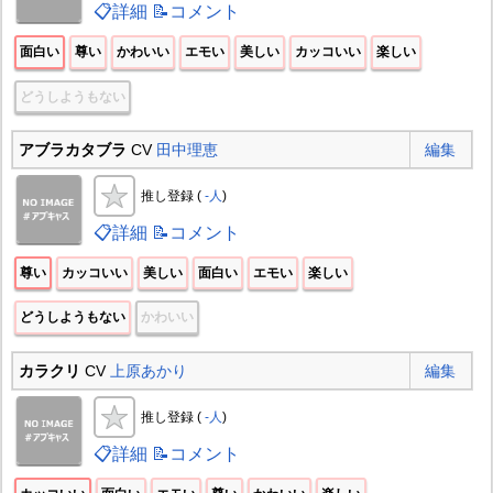
📋詳細
📝コメント
面白い
尊い
かわいい
エモい
美しい
カッコいい
楽しい
どうしようもない
アブラカタブラ
CV
田中理恵
編集
推し登録 (
-人
)
📋詳細
📝コメント
尊い
カッコいい
美しい
面白い
エモい
楽しい
どうしようもない
かわいい
カラクリ
CV
上原あかり
編集
推し登録 (
-人
)
📋詳細
📝コメント