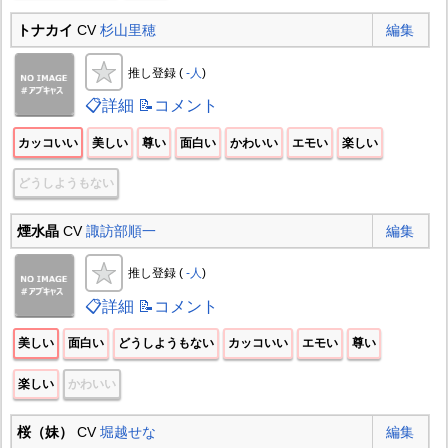
トナカイ
CV
杉山里穂
編集
推し登録 (
-人
)
📋詳細
📝コメント
カッコいい
美しい
尊い
面白い
かわいい
エモい
楽しい
どうしようもない
煙水晶
CV
諏訪部順一
編集
推し登録 (
-人
)
📋詳細
📝コメント
美しい
面白い
どうしようもない
カッコいい
エモい
尊い
楽しい
かわいい
桜（妹）
CV
堀越せな
編集