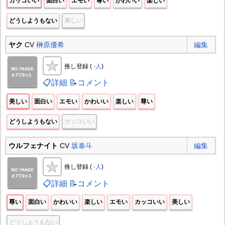
カッコいい
面白い
エモい
尊い
かわいい
楽しい
どうしようもない
美しい
ヤク
CV
榊原優希
編集
推し登録 (
-人
)
📋詳細
📝コメント
美しい
面白い
エモい
かわいい
楽しい
尊い
どうしようもない
カッコいい
ウルフェナイト
CV
坂泰斗
編集
推し登録 (
-人
)
📋詳細
📝コメント
尊い
面白い
かわいい
楽しい
エモい
カッコいい
美しい
どうしようもない