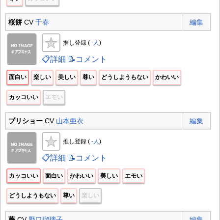
桜餅
CV
千春
編集
推し登録 (
-人
)
📋詳細
📝コメント
面白い
楽しい
美しい
尊い
どうしようもない
かわいい
カッコいい
エモい
ブリショー
CV
山本亜衣
編集
推し登録 (
-人
)
📋詳細
📝コメント
カッコいい
面白い
かわいい
美しい
エモい
どうしようもない
尊い
楽しい
藤
CV
野口瑠璃子
編集