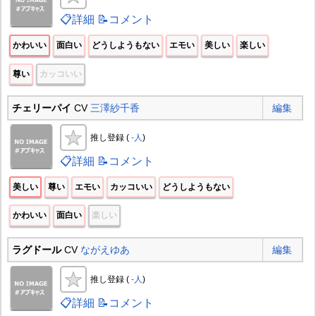
📋詳細
📝コメント
かわいい
面白い
どうしようもない
エモい
美しい
楽しい
尊い
カッコいい
チェリーパイ
CV
三澤紗千香
編集
推し登録 (
-人
)
📋詳細
📝コメント
美しい
尊い
エモい
カッコいい
どうしようもない
かわいい
面白い
楽しい
ラグドール
CV
ながえゆあ
編集
推し登録 (
-人
)
📋詳細
📝コメント