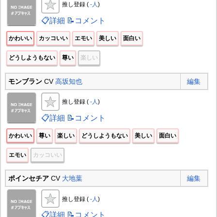
推し登録 (
-人
)
📋詳細
📝コメント
かわいい
カッコいい
エモい
美しい
面白い
どうしようもない
尊い
楽しい
モンブラン
CV
高坂知也
編集
推し登録 (
-人
)
📋詳細
📝コメント
かわいい
尊い
楽しい
どうしようもない
美しい
面白い
エモい
カッコいい
ポインセチア
CV
大地葉
編集
推し登録 (
-人
)
📋詳細
📝コメント