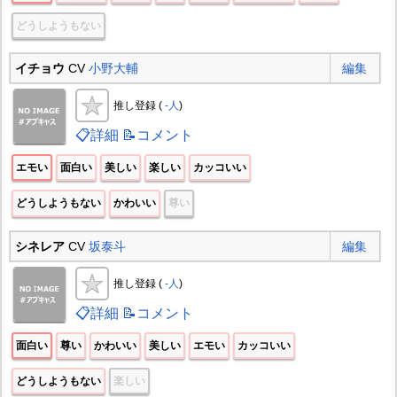
どうしようもない
イチョウ
CV
小野大輔
編集
推し登録 (
-人
)
📋詳細
📝コメント
エモい
面白い
美しい
楽しい
カッコいい
どうしようもない
かわいい
尊い
シネレア
CV
坂泰斗
編集
推し登録 (
-人
)
📋詳細
📝コメント
面白い
尊い
かわいい
美しい
エモい
カッコいい
どうしようもない
楽しい