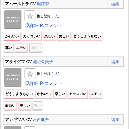
アムールトラ
CV
堀江瞬
編集
推し登録 (
-人
)
📋詳細
📝コメント
かわいい
カッコいい
楽しい
美しい
どうしようもない
尊い
エモい
面白い
アライグマ
CV
池辺久美子
編集
推し登録 (
-人
)
📋詳細
📝コメント
どうしようもない
かわいい
楽しい
カッコいい
エモい
面白い
美しい
尊い
アカギツネ
CV
河西健吾
編集