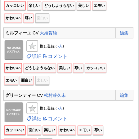
カッコいい
楽しい
どうしようもない
美しい
エモい
かわいい
尊い
面白い
ミルフィーユ
CV
大須賀純
編集
推し登録 (
-人
)
📋詳細
📝コメント
かわいい
どうしようもない
美しい
尊い
カッコいい
エモい
面白い
楽しい
グリーンティー
CV
松村芽久未
編集
推し登録 (
-人
)
📋詳細
📝コメント
カッコいい
面白い
楽しい
かわいい
エモい
尊い