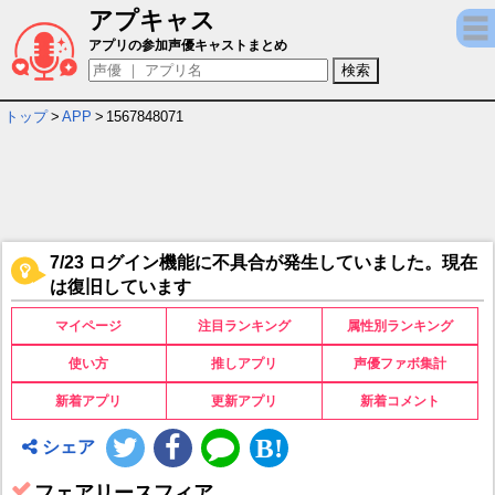
アプキャス
フェアリースフィア キャラ＆声優（CV）一
アプリの参加声優キャストまとめ
トップ
>
APP
>
1567848071
7/23 ログイン機能に不具合が発生していました。現在
は復旧しています
マイページ
注目ランキング
属性別ランキング
使い方
推しアプリ
声優ファボ集計
新着アプリ
更新アプリ
新着コメント
シェア
フェアリースフィア