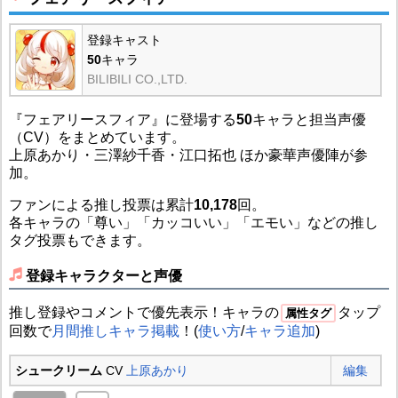
登録キャスト
50
キャラ
BILIBILI CO.,LTD.
『フェアリースフィア』に登場する
50
キャラと担当声優
（CV）をまとめています。
上原あかり・三澤紗千香・江口拓也 ほか豪華声優陣が参
加。
ファンによる推し投票は累計
10,178
回。
各キャラの「尊い」「カッコいい」「エモい」などの推し
タグ投票もできます。
登録キャラクターと声優
推し登録やコメントで優先表示！キャラの
タップ
属性タグ
回数で
月間推しキャラ掲載
！(
使い方
/
キャラ追加
)
シュークリーム
CV
上原あかり
編集