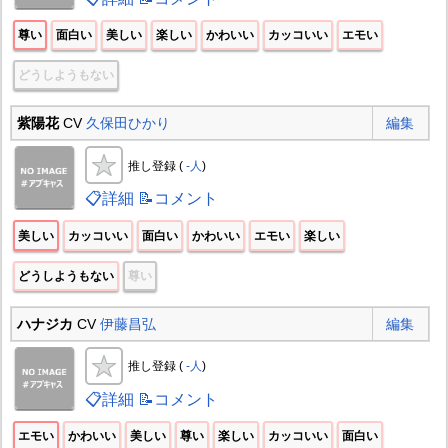
尊い
面白い
美しい
楽しい
かわいい
カッコいい
エモい
どうしようもない
紫陽花
CV
久保田ひかり
編集
推し登録 (
-人
)
📋詳細
📝コメント
美しい
カッコいい
面白い
かわいい
エモい
楽しい
どうしようもない
尊い
ハナジカ
CV
伊藤昌弘
編集
推し登録 (
-人
)
📋詳細
📝コメント
エモい
かわいい
美しい
尊い
楽しい
カッコいい
面白い