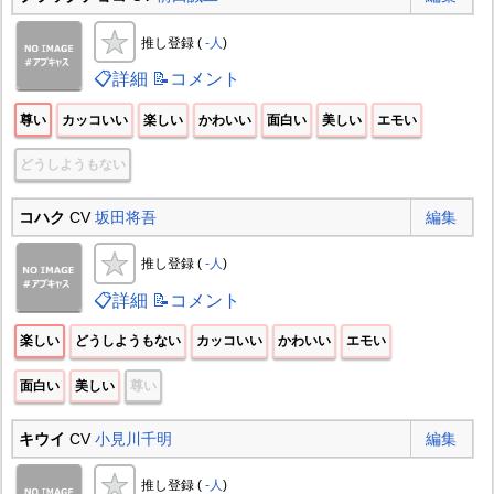
推し登録 (
-人
)
📋詳細
📝コメント
尊い
カッコいい
楽しい
かわいい
面白い
美しい
エモい
どうしようもない
コハク
CV
坂⽥将吾
編集
推し登録 (
-人
)
📋詳細
📝コメント
楽しい
どうしようもない
カッコいい
かわいい
エモい
面白い
美しい
尊い
キウイ
CV
小見川千明
編集
推し登録 (
-人
)