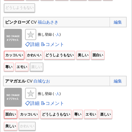
どうしようもない
ピンクローズ
CV
福山あさき
編集
推し登録 (
-人
)
📋詳細
📝コメント
カッコいい
かわいい
どうしようもない
美しい
面白い
尊い
エモい
楽しい
アマガエル
CV
白城なお
編集
推し登録 (
-人
)
📋詳細
📝コメント
面白い
カッコいい
どうしようもない
尊い
エモい
楽しい
美しい
かわいい