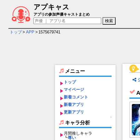
アプキャス
AZUREA-空の唄- キャラ＆声優（CV）一
アプリの参加声優キャストまとめ
トップ
>
APP
>
1575679741
メニュー
トップ
マイページ
新着コメント
新着アプリ
更新アプリ
↑
キャラ分析
月間推しキャラ
┗
尊い