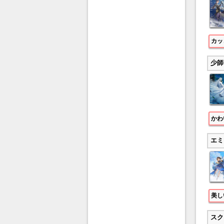
カッ
少師
かわ
エミ
美し
スク