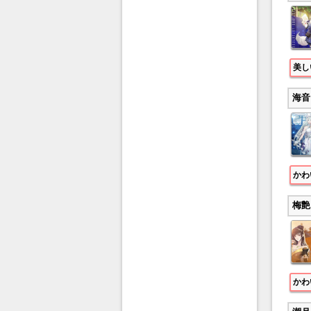
美し
海音
かわ
梅艶
かわ