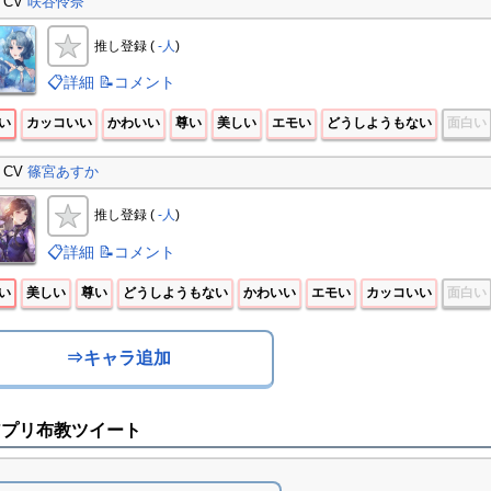
CV
咲谷怜奈
推し登録 (
-人
)
📋詳細
📝コメント
い
カッコいい
かわいい
尊い
美しい
エモい
どうしようもない
面白い
CV
篠宮あすか
推し登録 (
-人
)
📋詳細
📝コメント
い
美しい
尊い
どうしようもない
かわいい
エモい
カッコいい
面白い
⇒キャラ追加
アプリ布教ツイート