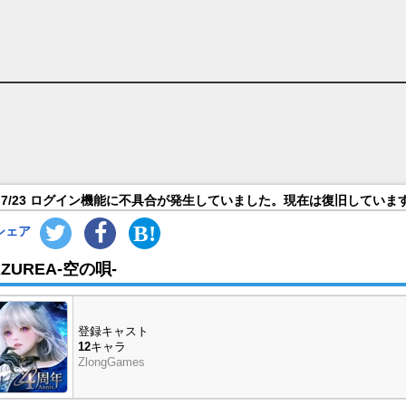
覧
7/23 ログイン機能に不具合が発生していました。現在は復旧していま
シェア
AZUREA-空の唄-
登録キャスト
12
キャラ
ZlongGames