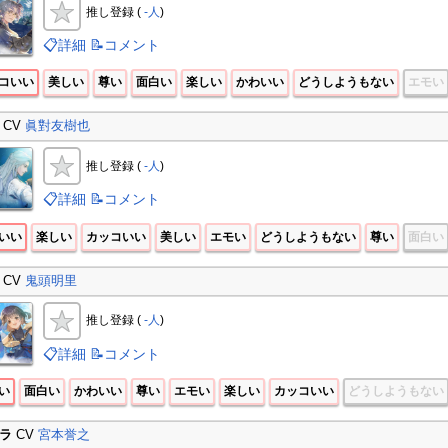
推し登録 (
-人
)
📋詳細
📝コメント
コいい
美しい
尊い
面白い
楽しい
かわいい
どうしようもない
エモい
CV
眞對友樹也
推し登録 (
-人
)
📋詳細
📝コメント
いい
楽しい
カッコいい
美しい
エモい
どうしようもない
尊い
面白い
CV
鬼頭明里
推し登録 (
-人
)
📋詳細
📝コメント
い
面白い
かわいい
尊い
エモい
楽しい
カッコいい
どうしようもない
ラ
CV
宮本誉之