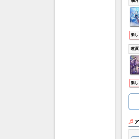
潮月
楽し
瞳溟
楽し