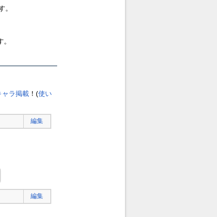
す。
す。
キャラ掲載
！(
使い
編集
編集