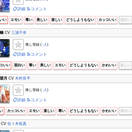
📋詳細
📝コメント
いい
エモい
尊い
美しい
楽しい
どうしようもない
カッコいい
面白い
幽
CV
三浦千幸
推し登録 (
-人
)
📋詳細
📝コメント
コいい
面白い
尊い
美しい
エモい
どうしようもない
かわいい
楽しい
望月
CV
木村良平
推し登録 (
-人
)
📋詳細
📝コメント
い
カッコいい
エモい
楽しい
尊い
どうしようもない
かわいい
面白い
CV
佐々木拓真