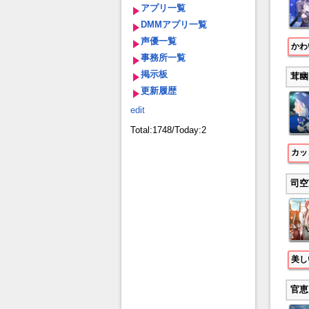
アプリ一覧
DMMアプリ一覧
声優一覧
かわ
事務所一覧
掲示板
茸幽
更新履歴
edit
Total:1748/Today:2
カッ
司空
美し
官恵