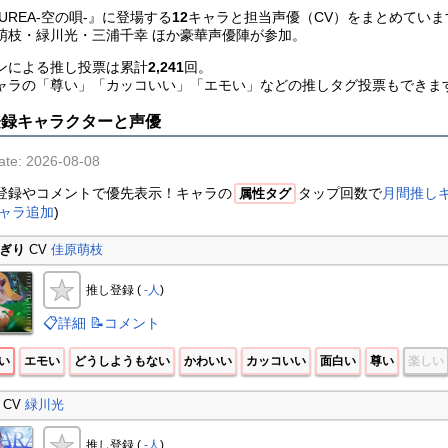
ZUREA-空の唄-』に登場する
12
キャラと担当声優（CV）をまとめていま
萌枝・緑川光・三浦千幸 ほか豪華声優陣が参加。
ンによる推し投票は累計
2,241
回。
ャラの「尊い」「カッコいい」「エモい」などの推しタグ投票もできま
登録キャラクターと声優
ate: 2026-08-08
登録やコメントで優先表示！キャラの
タップ回数で
月間推し
属性タグ
ャラ追加
)
ぎり
CV
佳原萌枝
推し登録 (
-人
)
📋詳細
📝コメント
い
エモい
どうしようもない
かわいい
カッコいい
面白い
尊い
楽しい
CV
緑川光
推し登録 (
-人
)