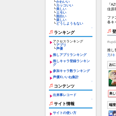
┗
かわいい
『A
┗
カッコいい
佳原
┗
美しい
┗
エモい
┗
面白い
ファ
┗
楽しい
各キ
┗
どうしようもない
↑
ランキング
アクセスランキング
#upd
┗
アプリ
┗
声優
推し
方
/
キ
推しアプリランキング
推しキャラ登録ランキン
グ
おに
参加キャラ数ランキング
声優Xいいね集計
↑
コンテンツ
美し
出来事レコード
↑
サイト情報
端澄
サイトの使い方