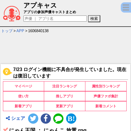
アプキャス
にゃん王国 ： にゃんこ 放置 rpg キャラ＆声
アプリの参加声優キャストまとめ
トップ
>
APP
>
1606840138
7/23 ログイン機能に不具合が発生していました。現在
は復旧しています
マイページ
注目ランキング
属性別ランキング
使い方
推しアプリ
声優ファボ集計
新着アプリ
更新アプリ
新着コメント
シェア
にゃん王国 ： にゃんこ 放置 rpg