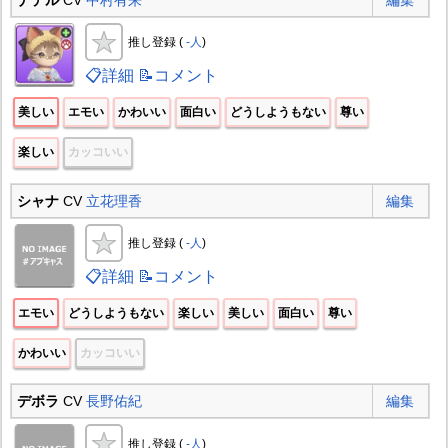
推し登録 (
-人
)
📋詳細
📝コメント
美しい
エモい
かわいい
面白い
どうしようもない
尊い
楽しい
カッコいい
シャナ
CV
立花理香
編集
推し登録 (
-人
)
📋詳細
📝コメント
エモい
どうしようもない
楽しい
美しい
面白い
尊い
かわいい
カッコいい
デボラ
CV
長野佑紀
編集
推し登録 (
-人
)