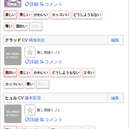
📋詳細
📝コメント
楽しい
美しい
かわいい
カッコいい
どうしようもない
尊い
面白い
エモい
クラッド
CV
鳴海崇志
編集
推し登録 (
-人
)
📋詳細
📝コメント
面白い
楽しい
かわいい
どうしようもない
エモい
カッコいい
尊い
美しい
ヒュル
CV
藤本彩花
編集
推し登録 (
-人
)
📋詳細
📝コメント