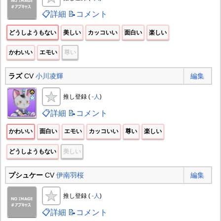
📋詳細
📝コメント
どうしようもない
美しい
カッコいい
面白い
楽しい
かわいい
エモい
尊い
ラズ
CV
小川凌輝
編集
推し登録 (
-人
)
📋詳細
📝コメント
かわいい
面白い
エモい
カッコいい
尊い
楽しい
どうしようもない
美しい
プシュケー
CV
伊南羽桜
編集
推し登録 (
-人
)
📋詳細
📝コメント