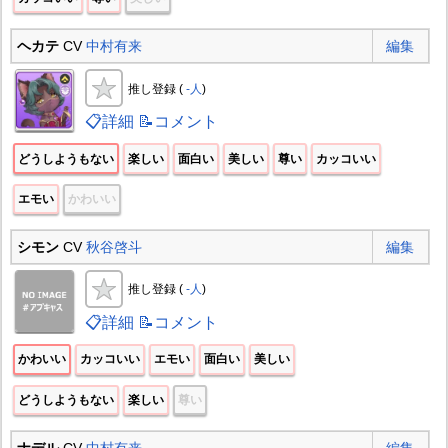
ヘカテ
CV
中村有来
編集
推し登録 (
-人
)
📋詳細
📝コメント
どうしようもない
楽しい
面白い
美しい
尊い
カッコいい
エモい
かわいい
シモン
CV
秋谷啓斗
編集
推し登録 (
-人
)
📋詳細
📝コメント
かわいい
カッコいい
エモい
面白い
美しい
どうしようもない
楽しい
尊い
ナデル
CV
中村有来
編集