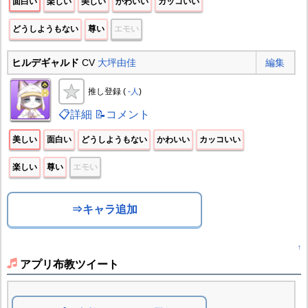
面白い
楽しい
美しい
かわいい
カッコいい
どうしようもない
尊い
エモい
ヒルデギャルド
CV
大坪由佳
編集
推し登録 (
-人
)
📋詳細
📝コメント
美しい
面白い
どうしようもない
かわいい
カッコいい
楽しい
尊い
エモい
⇒キャラ追加
↑
アプリ布教ツイート