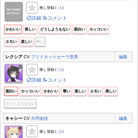
推し登録 (
-人
)
📋詳細
📝コメント
かわいい
美しい
どうしようもない
面白い
カッコいい
エモい
楽しい
尊い
レクシア
CV
ブリドカットセーラ恵美
編集
推し登録 (
-人
)
📋詳細
📝コメント
面白い
カッコいい
かわいい
尊い
楽しい
エモい
美しい
どうしようもない
キャシー
CV
大坪由佳
編集
推し登録 (
-人
)