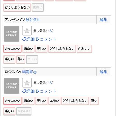
どうしようもない
面白い
アルゼン
CV
秋谷啓斗
編集
推し登録 (
-人
)
📋詳細
📝コメント
カッコいい
面白い
美しい
どうしようもない
かわいい
楽しい
尊い
エモい
ロジス
CV
鳴海崇志
編集
推し登録 (
-人
)
📋詳細
📝コメント
カッコいい
面白い
美しい
エモい
どうしようもない
尊い
楽しい
かわいい