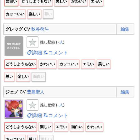
面白い
どうしようもない
美しい
かわいい
エモい
カッコいい
楽しい
尊い
グレッグ
CV
秋谷啓斗
編集
推し登録 (
-人
)
📋詳細
📝コメント
どうしようもない
かわいい
カッコいい
エモい
美しい
尊い
楽しい
面白い
ジェノ
CV
豊島聖人
編集
推し登録 (
-人
)
📋詳細
📝コメント
どうしようもない
楽しい
エモい
面白い
かわいい
カッコいい
尊い
美しい