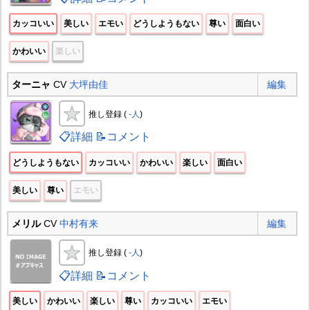
カッコいい
美しい
エモい
どうしようもない
尊い
面白い
かわいい
楽しい
ターニャ
CV
大坪由佳
編集
推し登録 (
-人
)
📋詳細
📝コメント
どうしようもない
カッコいい
かわいい
楽しい
面白い
美しい
尊い
エモい
メリル
CV
中村有来
編集
推し登録 (
-人
)
📋詳細
📝コメント
美しい
かわいい
楽しい
尊い
カッコいい
エモい