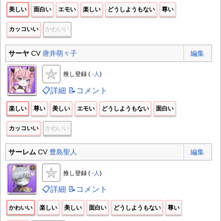
美しい
面白い
エモい
楽しい
どうしようもない
尊い
カッコいい
かわいい
サーヤ
CV
唐井萌々子
編集
推し登録 (
-人
)
📋詳細
📝コメント
楽しい
尊い
美しい
エモい
どうしようもない
面白い
カッコいい
かわいい
サーレム
CV
豊島聖人
編集
推し登録 (
-人
)
📋詳細
📝コメント
かわいい
楽しい
美しい
面白い
どうしようもない
尊い