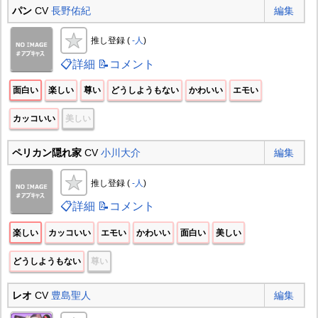
パン
CV
長野佑紀
編集
推し登録 (
-人
)
📋詳細
📝コメント
面白い
楽しい
尊い
どうしようもない
かわいい
エモい
カッコいい
美しい
ペリカン隠れ家
CV
小川大介
編集
推し登録 (
-人
)
📋詳細
📝コメント
楽しい
カッコいい
エモい
かわいい
面白い
美しい
どうしようもない
尊い
レオ
CV
豊島聖人
編集