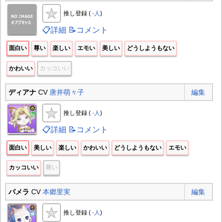
推し登録 (
-人
)
📋詳細
📝コメント
面白い
尊い
楽しい
エモい
美しい
どうしようもない
かわいい
カッコいい
ディアナ
CV
唐井萌々子
編集
推し登録 (
-人
)
📋詳細
📝コメント
面白い
美しい
楽しい
かわいい
どうしようもない
エモい
カッコいい
尊い
パメラ
CV
本郷里実
編集
推し登録 (
-人
)