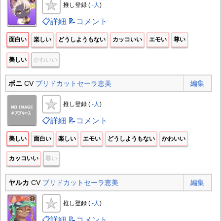
推し登録 (
-人
)
📋詳細
📝コメント
面白い
楽しい
どうしようもない
カッコいい
エモい
尊い
美しい
かわいい
ボニ
CV
ブリドカットセーラ恵美
編集
推し登録 (
-人
)
📋詳細
📝コメント
美しい
面白い
楽しい
エモい
どうしようもない
かわいい
カッコいい
尊い
ヤルカ
CV
ブリドカットセーラ恵美
編集
推し登録 (
-人
)
📋詳細
📝コメント