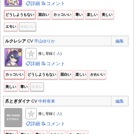
📋詳細
📝コメント
どうしようもない
面白い
カッコいい
尊い
楽しい
美しい
エモい
かわいい
ルクレシア
CV
平山ゆりか
編集
推し登録 (
-人
)
📋詳細
📝コメント
カッコいい
どうしようもない
面白い
楽しい
かわいい
美しい
尊い
エモい
爪とぎダイナ
CV
中村有来
編集
推し登録 (
-人
)
📋詳細
📝コメント