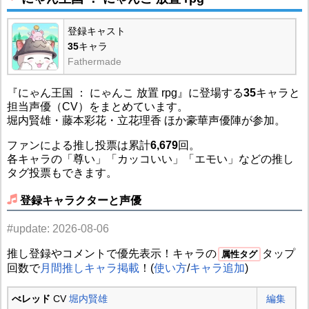
登録キャスト
35
キャラ
Fathermade
『にゃん王国 ： にゃんこ 放置 rpg』に登場する
35
キャラと
担当声優（CV）をまとめています。
堀内賢雄・藤本彩花・立花理香 ほか豪華声優陣が参加。
ファンによる推し投票は累計
6,679
回。
各キャラの「尊い」「カッコいい」「エモい」などの推し
タグ投票もできます。
登録キャラクターと声優
#update: 2026-08-06
推し登録やコメントで優先表示！キャラの
タップ
属性タグ
回数で
月間推しキャラ掲載
！(
使い方
/
キャラ追加
)
べレッド
CV
堀内賢雄
編集