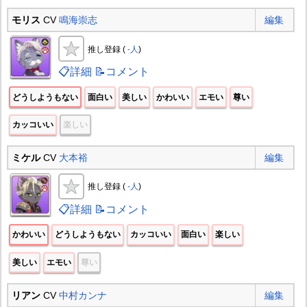
モリス
CV
鳴海崇志
編集
推し登録 (
-人
)
📋詳細
📝コメント
どうしようもない
面白い
美しい
かわいい
エモい
尊い
カッコいい
楽しい
ミケル
CV
大本裕
編集
推し登録 (
-人
)
📋詳細
📝コメント
かわいい
どうしようもない
カッコいい
面白い
楽しい
美しい
エモい
尊い
リアン
CV
中村カンナ
編集