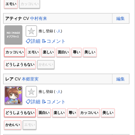
エモい
カッコいい
アティナ
CV
中村有来
編集
推し登録 (
-人
)
📋詳細
📝コメント
カッコいい
エモい
楽しい
面白い
尊い
美しい
どうしようもない
かわいい
レア
CV
本郷里実
編集
推し登録 (
-人
)
📋詳細
📝コメント
どうしようもない
面白い
楽しい
尊い
カッコいい
美しい
かわいい
エモい