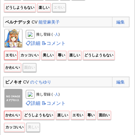
どうしようもない
楽しい
エモい
ベルナデッタ
CV
能登麻美子
編集
推し登録 (
-人
)
📋詳細
📝コメント
エモい
カッコいい
美しい
尊い
楽しい
どうしようもない
かわいい
面白い
ピノキオ
CV
のぐちゆり
編集
推し登録 (
-人
)
📋詳細
📝コメント
かわいい
どうしようもない
楽しい
エモい
尊い
面白い
カッコいい
美しい