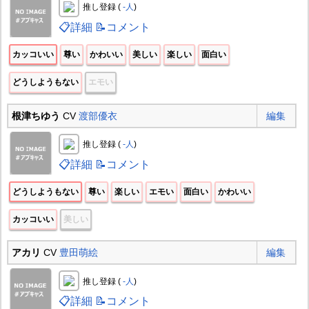
推し登録 (
-人
)
📋詳細
📝コメント
カッコいい
尊い
かわいい
美しい
楽しい
面白い
どうしようもない
エモい
根津ちゆう
CV
渡部優衣
編集
推し登録 (
-人
)
📋詳細
📝コメント
どうしようもない
尊い
楽しい
エモい
面白い
かわいい
カッコいい
美しい
アカリ
CV
豊田萌絵
編集
推し登録 (
-人
)
📋詳細
📝コメント