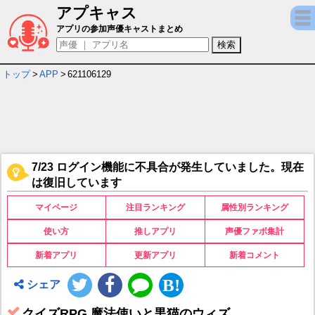
アプキャス
クイズRPG 魔法使いと黒猫のウィズ キャラ
アプリの参加声優キャストまとめ
トップ
>
APP
>
621106129
7/23 ログイン機能に不具合が発生していました。現在
は復旧しています
マイページ
注目ランキング
属性別ランキング
使い方
推しアプリ
声優ファボ集計
新着アプリ
更新アプリ
新着コメント
シェア
クイズRPG 魔法使いと黒猫のウィズ