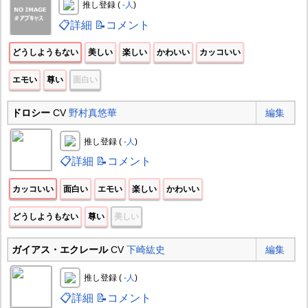
推し登録 (
-人
)
📋詳細
📝コメント
どうしようもない
美しい
楽しい
かわいい
カッコいい
エモい
尊い
面白い
ドロシー
CV
野村真悠華
編集
推し登録 (
-人
)
📋詳細
📝コメント
カッコいい
面白い
エモい
楽しい
かわいい
どうしようもない
尊い
美しい
ガイアス・エクレール
CV
下崎紘史
編集
推し登録 (
-人
)
📋詳細
📝コメント