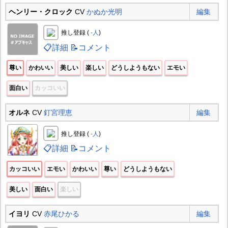
ヘンリー・クロック
CV
かぬか光明
編集
推し登録 (
-人
)
📋詳細
📝コメント
尊い
かわいい
美しい
楽しい
どうしようもない
エモい
面白い
カッコいい
オルネ
CV
釘宮理恵
編集
推し登録 (
-人
)
📋詳細
📝コメント
カッコいい
エモい
かわいい
尊い
どうしようもない
美しい
面白い
楽しい
イヨリ
CV
赤尾ひかる
編集