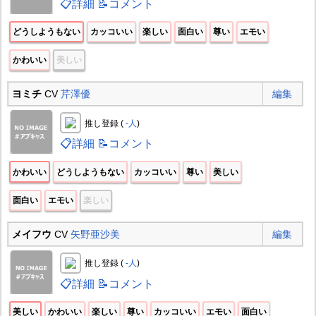
📋詳細
📝コメント
どうしようもない
カッコいい
楽しい
面白い
尊い
エモい
かわいい
美しい
ヨミチ
CV
芹澤優
編集
推し登録 (
-人
)
📋詳細
📝コメント
かわいい
どうしようもない
カッコいい
尊い
美しい
面白い
エモい
楽しい
メイフウ
CV
矢野亜沙美
編集
推し登録 (
-人
)
📋詳細
📝コメント
美しい
かわいい
楽しい
尊い
カッコいい
エモい
面白い