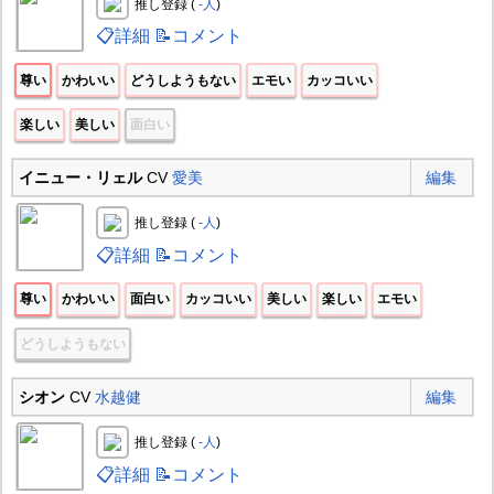
推し登録 (
-人
)
📋詳細
📝コメント
尊い
かわいい
どうしようもない
エモい
カッコいい
楽しい
美しい
面白い
イニュー・リェル
CV
愛美
編集
推し登録 (
-人
)
📋詳細
📝コメント
尊い
かわいい
面白い
カッコいい
美しい
楽しい
エモい
どうしようもない
シオン
CV
水越健
編集
推し登録 (
-人
)
📋詳細
📝コメント