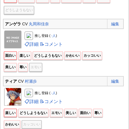
どうしようもない
アンゲラ
CV
丸岡和佳奈
編集
推し登録 (
-人
)
📋詳細
📝コメント
面白い
楽しい
どうしようもない
かわいい
カッコいい
美しい
尊い
エモい
ティア
CV
村瀬歩
編集
推し登録 (
-人
)
📋詳細
📝コメント
楽しい
どうしようもない
エモい
美しい
面白い
尊い
かわいい
カッコいい