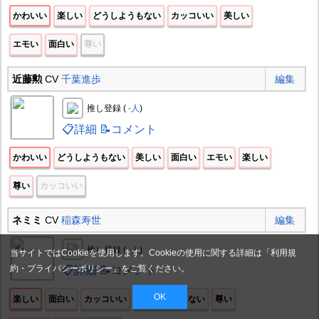
かわいい
楽しい
どうしようもない
カッコいい
美しい
エモい
面白い
尊い
近藤勲
CV
千葉進歩
編集
推し登録 (
-人
)
📋詳細
📝コメント
かわいい
どうしようもない
美しい
面白い
エモい
楽しい
尊い
カッコいい
ネミミ
CV
稲森寿世
編集
推し登録 (
-人
)
当サイトではCookieを使用します。Cookieの使用に関する詳細は「
利用規
約・プライバシーポリシー
」をご覧ください。
📋詳細
📝コメント
OK
楽しい
面白い
カッコいい
どうしようもない
尊い