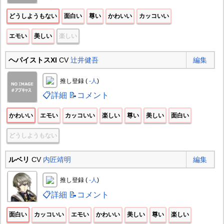
どうしようもない
面白い
尊い
かわいい
カッコいい
エモい
美しい
楽しい
ヘパイストスXI
CV
辻井健吾
編集
推し登録 (
-人
)
📋詳細
📝コメント
かわいい
エモい
カッコいい
楽しい
尊い
美しい
面白い
どうしようもない
ルベリ
CV
内匠靖明
編集
推し登録 (
-人
)
📋詳細
📝コメント
面白い
カッコいい
エモい
かわいい
美しい
尊い
楽しい