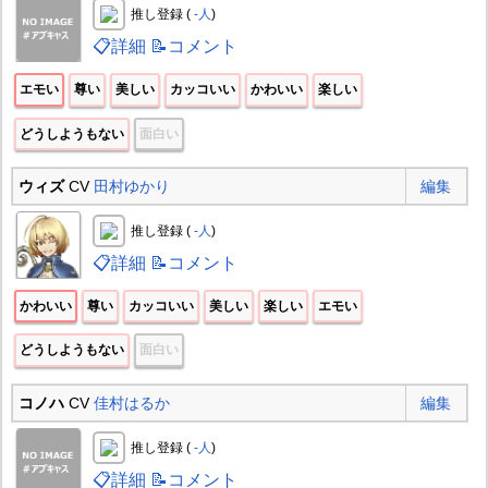
推し登録 (
-人
)
📋詳細
📝コメント
エモい
尊い
美しい
カッコいい
かわいい
楽しい
どうしようもない
面白い
ウィズ
CV
田村ゆかり
編集
推し登録 (
-人
)
📋詳細
📝コメント
かわいい
尊い
カッコいい
美しい
楽しい
エモい
どうしようもない
面白い
コノハ
CV
佳村はるか
編集
推し登録 (
-人
)
📋詳細
📝コメント