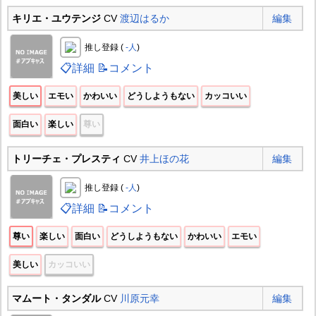
キリエ・ユウテンジ
CV
渡辺はるか
編集
推し登録 (
-人
)
📋詳細
📝コメント
美しい
エモい
かわいい
どうしようもない
カッコいい
面白い
楽しい
尊い
トリーチェ・プレスティ
CV
井上ほの花
編集
推し登録 (
-人
)
📋詳細
📝コメント
尊い
楽しい
面白い
どうしようもない
かわいい
エモい
美しい
カッコいい
マムート・タンダル
CV
川原元幸
編集