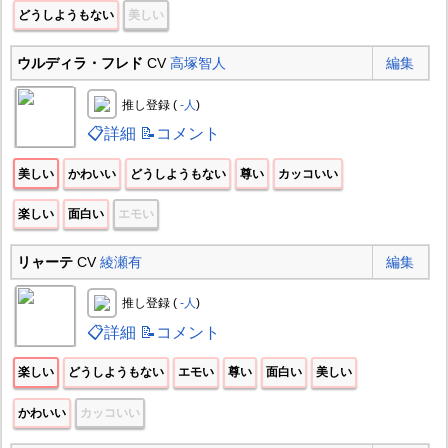
どうしようもない
美しい
ウルディラ・フレド
CV
高塚智人
編集
推し登録 (
-人
)
📋詳細
📝コメント
美しい
かわいい
どうしようもない
尊い
カッコいい
楽しい
面白い
エモい
リャーテ
CV
綾瀬有
編集
推し登録 (
-人
)
📋詳細
📝コメント
楽しい
どうしようもない
エモい
尊い
面白い
美しい
かわいい
カッコいい