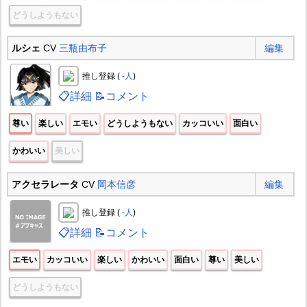
どうしようもない
ルシェ
CV
三瓶由布子
編集
推し登録 (
-人
)
📋詳細
📝コメント
尊い
楽しい
エモい
どうしようもない
カッコいい
面白い
かわいい
美しい
アクセラレータ
CV
岡本信彦
編集
推し登録 (
-人
)
📋詳細
📝コメント
エモい
カッコいい
楽しい
かわいい
面白い
尊い
美しい
どうしようもない