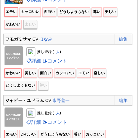
エモい
カッコいい
面白い
どうしようもない
尊い
美しい
かわいい
楽しい
フモガミサマ
CV
ほなみ
編集
推し登録 (
-人
)
📋詳細
📝コメント
かわいい
美しい
面白い
カッコいい
エモい
楽しい
どうしようもない
尊い
ジャビー・ユドラム
CV
永野善一
編集
推し登録 (
-人
)
📋詳細
📝コメント
エモい
かわいい
どうしようもない
尊い
カッコいい