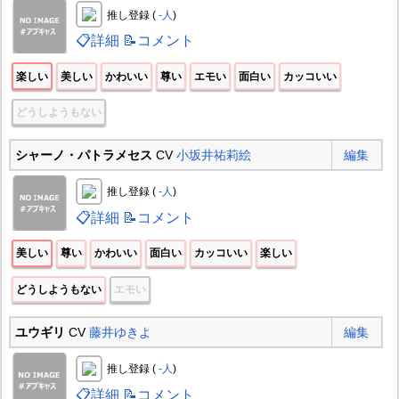
推し登録 (
-人
)
📋詳細
📝コメント
楽しい
美しい
かわいい
尊い
エモい
面白い
カッコいい
どうしようもない
シャーノ・パトラメセス
CV
小坂井祐莉絵
編集
推し登録 (
-人
)
📋詳細
📝コメント
美しい
尊い
かわいい
面白い
カッコいい
楽しい
どうしようもない
エモい
ユウギリ
CV
藤井ゆきよ
編集
推し登録 (
-人
)
📋詳細
📝コメント