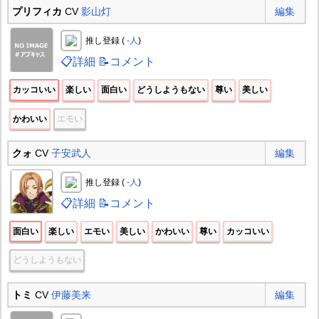
プリフィカ
CV
影山灯
編集
推し登録 (
-人
)
📋詳細
📝コメント
カッコいい
楽しい
面白い
どうしようもない
尊い
美しい
かわいい
エモい
クォ
CV
子安武人
編集
推し登録 (
-人
)
📋詳細
📝コメント
面白い
楽しい
エモい
美しい
かわいい
尊い
カッコいい
どうしようもない
トミ
CV
伊藤美来
編集