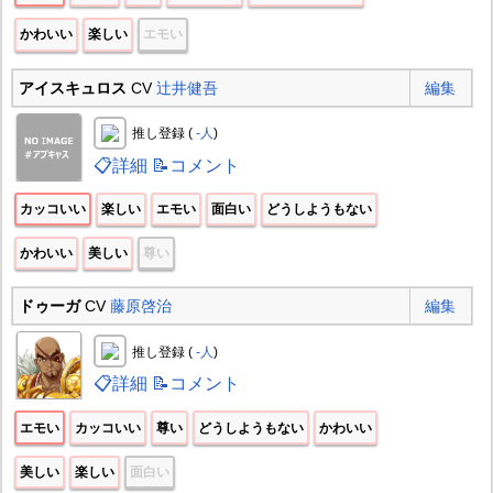
かわいい
楽しい
エモい
アイスキュロス
CV
辻井健吾
編集
推し登録 (
-人
)
📋詳細
📝コメント
カッコいい
楽しい
エモい
面白い
どうしようもない
かわいい
美しい
尊い
ドゥーガ
CV
藤原啓治
編集
推し登録 (
-人
)
📋詳細
📝コメント
エモい
カッコいい
尊い
どうしようもない
かわいい
美しい
楽しい
面白い