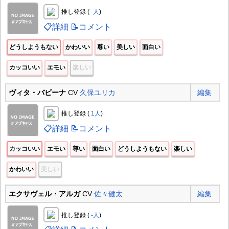
推し登録 (
-人
)
📋詳細
📝コメント
どうしようもない
かわいい
尊い
美しい
面白い
カッコいい
エモい
楽しい
ヴィタ・バビーナ
CV
久保ユリカ
編集
推し登録 (
1人
)
📋詳細
📝コメント
カッコいい
エモい
尊い
面白い
どうしようもない
楽しい
かわいい
美しい
エクサヴェル・アルガ
CV
佐々健太
編集
推し登録 (
-人
)