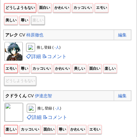
どうしようもない
面白い
かわいい
カッコいい
エモい
美しい
尊い
楽しい
アレク
CV
柿原徹也
編集
推し登録 (
-人
)
📋詳細
📝コメント
エモい
尊い
カッコいい
かわいい
美しい
面白い
楽しい
どうしようもない
クドラくん
CV
伊達忠智
編集
推し登録 (
-人
)
📋詳細
📝コメント
楽しい
カッコいい
面白い
尊い
かわいい
エモい