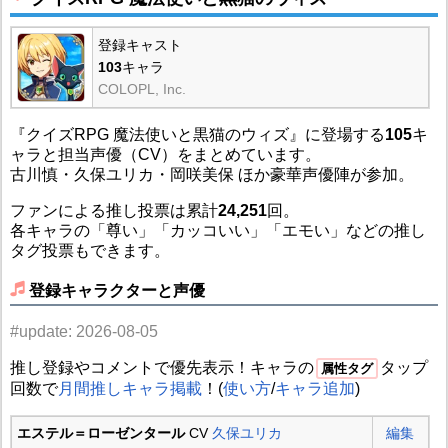
登録キャスト
103
キャラ
COLOPL, Inc.
『クイズRPG 魔法使いと黒猫のウィズ』に登場する
105
キ
ャラと担当声優（CV）をまとめています。
古川慎・久保ユリカ・岡咲美保 ほか豪華声優陣が参加。
ファンによる推し投票は累計
24,251
回。
各キャラの「尊い」「カッコいい」「エモい」などの推し
タグ投票もできます。
登録キャラクターと声優
#update: 2026-08-05
推し登録やコメントで優先表示！キャラの
タップ
属性タグ
回数で
月間推しキャラ掲載
！(
使い方
/
キャラ追加
)
エステル＝ローゼンタール
CV
久保ユリカ
編集