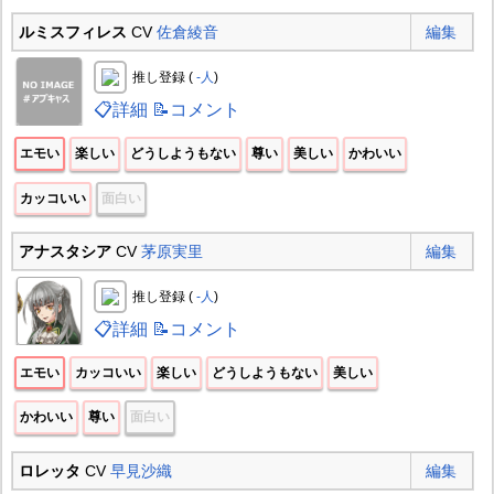
ルミスフィレス
CV
佐倉綾音
編集
推し登録 (
-人
)
📋詳細
📝コメント
エモい
楽しい
どうしようもない
尊い
美しい
かわいい
カッコいい
面白い
アナスタシア
CV
茅原実里
編集
推し登録 (
-人
)
📋詳細
📝コメント
エモい
カッコいい
楽しい
どうしようもない
美しい
かわいい
尊い
面白い
ロレッタ
CV
早見沙織
編集