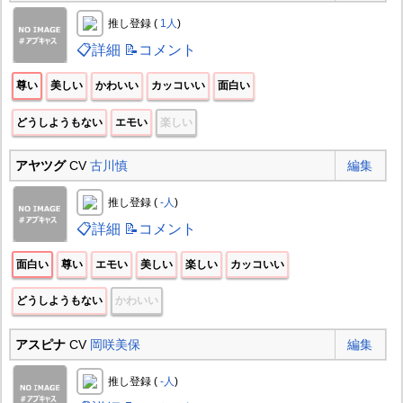
推し登録 (
1人
)
📋詳細
📝コメント
尊い
美しい
かわいい
カッコいい
面白い
どうしようもない
エモい
楽しい
アヤツグ
CV
古川慎
編集
推し登録 (
-人
)
📋詳細
📝コメント
面白い
尊い
エモい
美しい
楽しい
カッコいい
どうしようもない
かわいい
アスピナ
CV
岡咲美保
編集
推し登録 (
-人
)