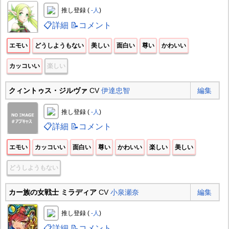
推し登録 (
-人
)
📋詳細
📝コメント
エモい
どうしようもない
美しい
面白い
尊い
かわいい
カッコいい
楽しい
クィントゥス・ジルヴァ
CV
伊達忠智
編集
推し登録 (
-人
)
📋詳細
📝コメント
エモい
カッコいい
面白い
尊い
かわいい
楽しい
美しい
どうしようもない
カー族の女戦士 ミラディア
CV
小泉瀬奈
編集
推し登録 (
-人
)
📋詳細
📝コメント