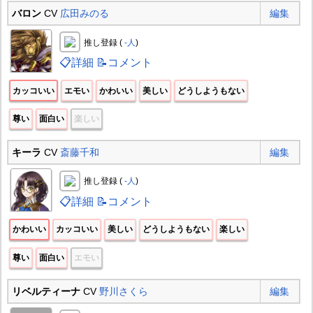
バロン
CV
広田みのる
編集
推し登録 (
-人
)
📋詳細
📝コメント
カッコいい
エモい
かわいい
美しい
どうしようもない
尊い
面白い
楽しい
キーラ
CV
斎藤千和
編集
推し登録 (
-人
)
📋詳細
📝コメント
かわいい
カッコいい
美しい
どうしようもない
楽しい
尊い
面白い
エモい
リベルティーナ
CV
野川さくら
編集