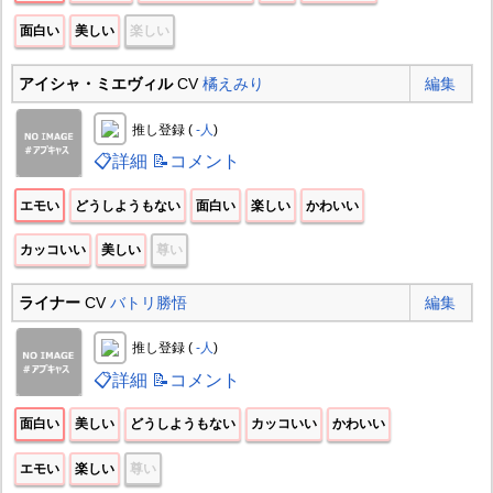
面白い
美しい
楽しい
アイシャ・ミエヴィル
CV
橘えみり
編集
推し登録 (
-人
)
📋詳細
📝コメント
エモい
どうしようもない
面白い
楽しい
かわいい
カッコいい
美しい
尊い
ライナー
CV
バトリ勝悟
編集
推し登録 (
-人
)
📋詳細
📝コメント
面白い
美しい
どうしようもない
カッコいい
かわいい
エモい
楽しい
尊い