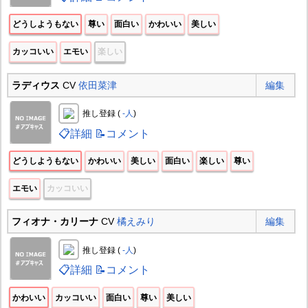
どうしようもない
尊い
面白い
かわいい
美しい
カッコいい
エモい
楽しい
ラディウス
CV
依田菜津
編集
推し登録 (
-人
)
📋詳細
📝コメント
どうしようもない
かわいい
美しい
面白い
楽しい
尊い
エモい
カッコいい
フィオナ・カリーナ
CV
橘えみり
編集
推し登録 (
-人
)
📋詳細
📝コメント
かわいい
カッコいい
面白い
尊い
美しい