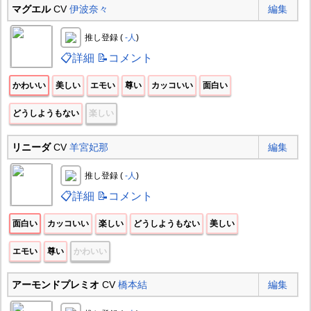
マグエル
CV
伊波奈々
編集
推し登録 (
-人
)
📋詳細
📝コメント
かわいい
美しい
エモい
尊い
カッコいい
面白い
どうしようもない
楽しい
リニーダ
CV
羊宮妃那
編集
推し登録 (
-人
)
📋詳細
📝コメント
面白い
カッコいい
楽しい
どうしようもない
美しい
エモい
尊い
かわいい
アーモンドプレミオ
CV
橋本結
編集