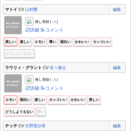
マトイ
CV
山村響
編集
推し登録 (
-人
)
📋詳細
📝コメント
美しい
楽しい
エモい
尊い
面白い
かわいい
カッコいい
どうしようもない
ラウリィ・グラント
CV
佐々健太
編集
推し登録 (
-人
)
📋詳細
📝コメント
エモい
面白い
楽しい
カッコいい
かわいい
美しい
どうしようもない
尊い
テッテ
CV
矢野亜沙美
編集