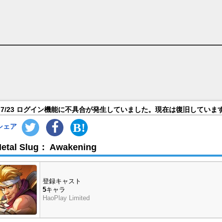
（CV）一覧
7/23 ログイン機能に不具合が発生していました。現在は復旧していま
シェア
etal Slug： Awakening
登録キャスト
5
キャラ
HaoPlay Limited