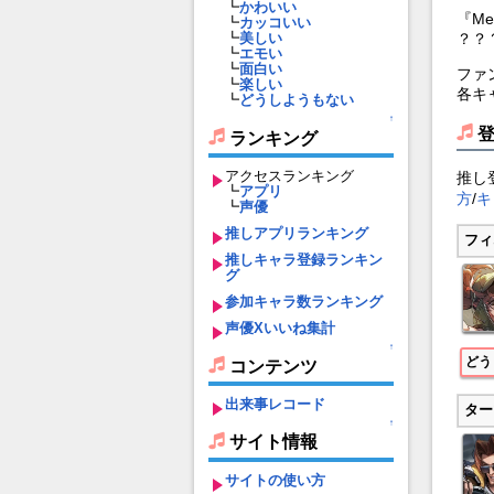
┗
かわいい
『Me
┗
カッコいい
？？
┗
美しい
┗
エモい
┗
面白い
ファ
┗
楽しい
各キ
┗
どうしようもない
↑
ランキング
アクセスランキング
推し
┗
アプリ
方
/
キ
┗
声優
推しアプリランキング
フィ
推しキャラ登録ランキン
グ
参加キャラ数ランキング
声優Xいいね集計
↑
どう
コンテンツ
出来事レコード
ター
↑
サイト情報
サイトの使い方