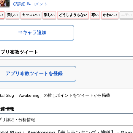
📋詳細
📝コメント
い
美しい
カッコいい
楽しい
どうしようもない
尊い
かわいい
エモい
⇒キャラ追加
アプリ布教ツイート
アプリ布教ツイートを登録
tal Slug： Awakening」の推しポイントをツイートから掲載
関連情報
プリ詳細・分析情報