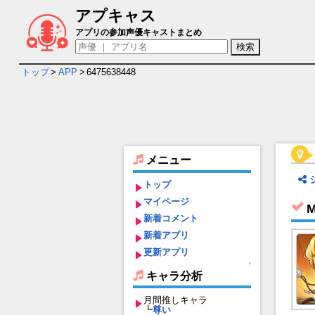
アプキャス
Metal Slug： Awakening キャラ＆声優
アプリの参加声優キャストまとめ
トップ
>
APP
>
6475638448
メニュー
トップ
マイページ
M
新着コメント
新着アプリ
更新アプリ
↑
キャラ分析
月間推しキャラ
┗
尊い