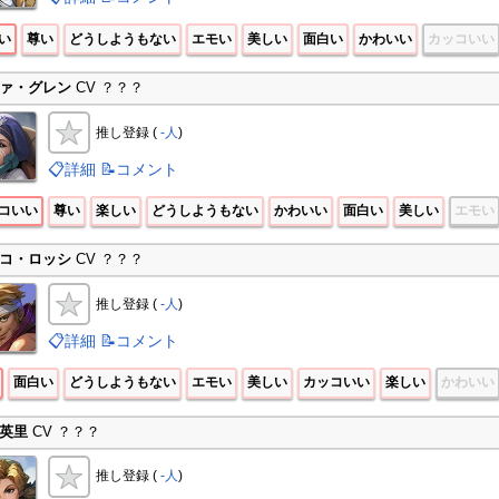
い
尊い
どうしようもない
エモい
美しい
面白い
かわいい
カッコいい
ァ・グレン
CV ？？？
推し登録 (
-人
)
📋詳細
📝コメント
コいい
尊い
楽しい
どうしようもない
かわいい
面白い
美しい
エモい
コ・ロッシ
CV ？？？
推し登録 (
-人
)
📋詳細
📝コメント
面白い
どうしようもない
エモい
美しい
カッコいい
楽しい
かわいい
英里
CV ？？？
推し登録 (
-人
)