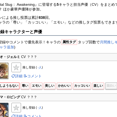
tal Slug： Awakening』に登場する
5
キャラと担当声優（CV）をまとめ
？ ほか豪華声優陣が参加。
ンによる推し投票は累計
838
回。
ャラの「尊い」「カッコいい」「エモい」などの推しタグ投票もできま
登録キャラクターと声優
登録やコメントで優先表示！キャラの
タップ回数で
月間推し
属性タグ
ャラ追加
)
オ・ジェルミ
CV ？？？
推し登録 (
-人
)
📋詳細
📝コメント
しようもない
尊い
エモい
美しい
かわいい
カッコいい
楽しい
面白い
マ・ロビング
CV ？？？
推し登録 (
-人
)
📋詳細
📝コメント