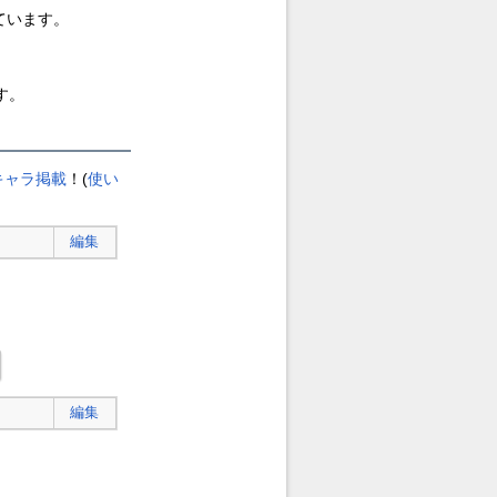
ています。
す。
キャラ掲載
！(
使い
編集
編集