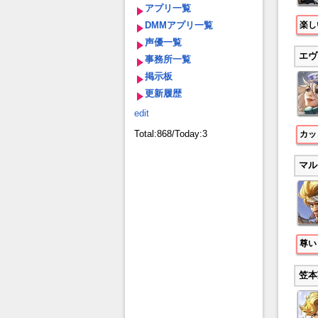
アプリ一覧
楽し
DMMアプリ一覧
声優一覧
エヴ
事務所一覧
掲示板
更新履歴
edit
Total:868/Today:3
カッ
マル
尊い
笠本