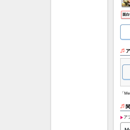
面白
「Me
ア