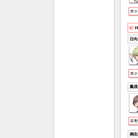
カッ
H
日向
カッ
鳳瑛
エモ
桐生