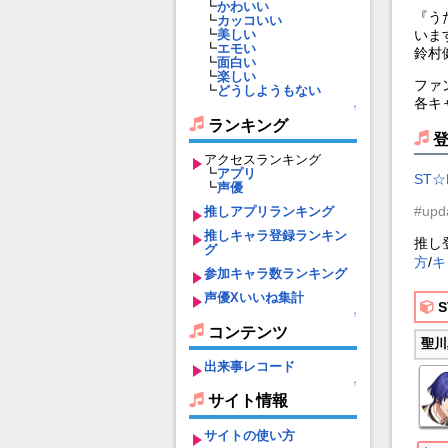
┗
かわいい
『う
┗
カッコいい
いま
┗
美しい
┗
エモい
鈴村
┗
面白い
┗
楽しい
ファ
┗
どうしようもない
各キ
↑
ランキング
アクセスランキング
┗
アプリ
ST☆
┗
声優
#upd
推しアプリランキング
推しキャラ登録ランキン
推し
グ
方
/
キ
参加キャラ数ランキング
声優Xいいね集計
S
↑
コンテンツ
聖川
出来事レコード
↑
サイト情報
サイトの使い方