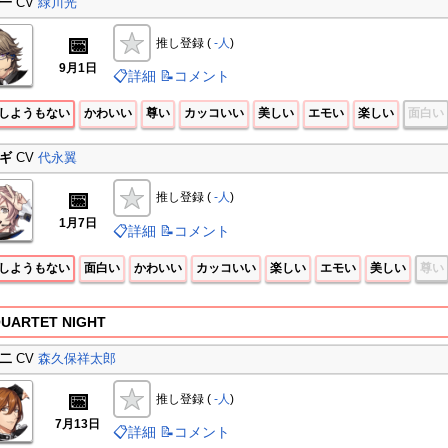
一
CV
緑川光
📅
推し登録 (
-人
)
9月1日
📋詳細
📝コメント
しようもない
かわいい
尊い
カッコいい
美しい
エモい
楽しい
面白い
ギ
CV
代永翼
📅
推し登録 (
-人
)
1月7日
📋詳細
📝コメント
しようもない
面白い
かわいい
カッコいい
楽しい
エモい
美しい
尊い
UARTET NIGHT
二
CV
森久保祥太郎
📅
推し登録 (
-人
)
7月13日
📋詳細
📝コメント