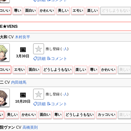
コいい
尊い
面白い
かわいい
美しい
エモい
楽しい
どうしようもない
E★VENS
大和
CV
木村良平
📅
推し登録 (
-人
)
3月30日
📋詳細
📝コメント
コいい
エモい
面白い
どうしようもない
楽しい
尊い
かわいい
美しい
二
CV
内田雄馬
📅
推し登録 (
-人
)
10月20日
📋詳細
📝コメント
い
美しい
かわいい
面白い
尊い
どうしようもない
カッコいい
楽しい
院ヴァン
CV
高橋英則