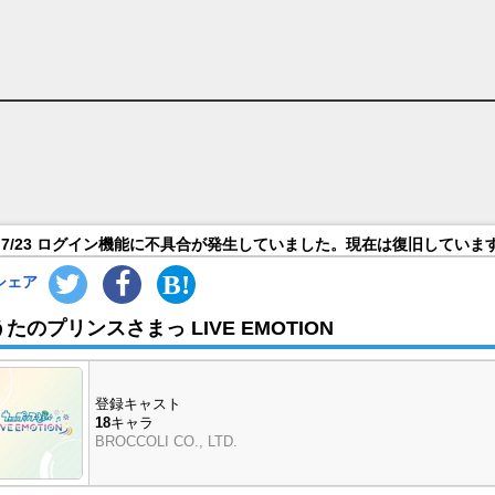
 キャラ＆声優（CV）一覧
7/23 ログイン機能に不具合が発生していました。現在は復旧していま
シェア
うたのプリンスさまっ LIVE EMOTION
登録キャスト
18
キャラ
BROCCOLI CO., LTD.