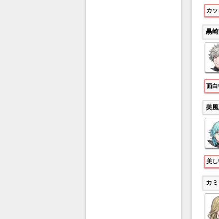
カッ
黒崎
面白
美風
美し
カミ