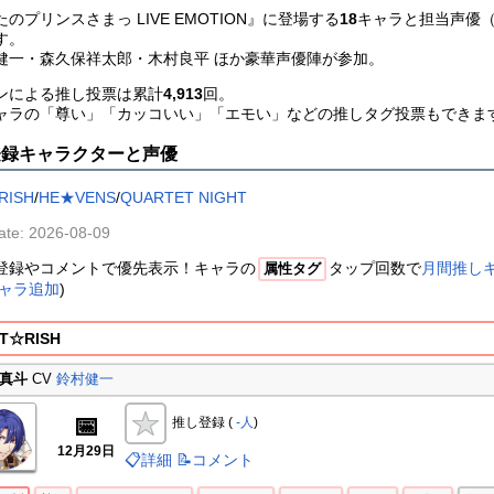
たのプリンスさまっ LIVE EMOTION』に登場する
18
キャラと担当声優（
す。
健一・森久保祥太郎・木村良平 ほか豪華声優陣が参加。
ンによる推し投票は累計
4,913
回。
ャラの「尊い」「カッコいい」「エモい」などの推しタグ投票もできま
登録キャラクターと声優
RISH
/
HE★VENS
/
QUARTET NIGHT
ate: 2026-08-09
登録やコメントで優先表示！キャラの
タップ回数で
月間推し
属性タグ
ャラ追加
)
T☆RISH
真斗
CV
鈴村健一
📅
推し登録 (
-人
)
12月29日
📋詳細
📝コメント