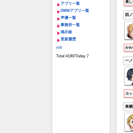
美し
アプリ一覧
DMMアプリ一覧
四ノ
声優一覧
事務所一覧
掲示板
更新履歴
edit
かわ
Total:4190/Today:7
一ノ
カッ
来栖