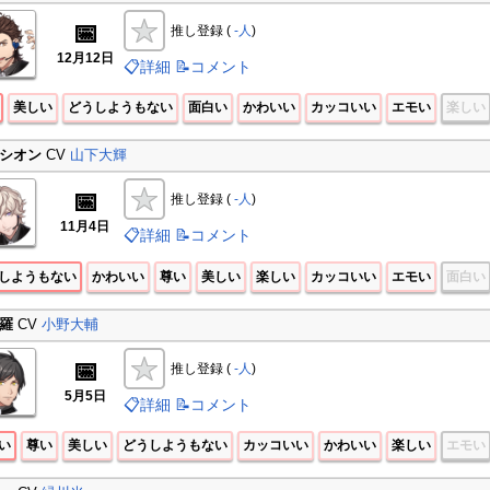
📅
推し登録 (
-人
)
12月12日
📋詳細
📝コメント
美しい
どうしようもない
面白い
かわいい
カッコいい
エモい
楽しい
シオン
CV
山下大輝
📅
推し登録 (
-人
)
11月4日
📋詳細
📝コメント
しようもない
かわいい
尊い
美しい
楽しい
カッコいい
エモい
面白い
羅
CV
小野大輔
📅
推し登録 (
-人
)
5月5日
📋詳細
📝コメント
い
尊い
美しい
どうしようもない
カッコいい
かわいい
楽しい
エモい