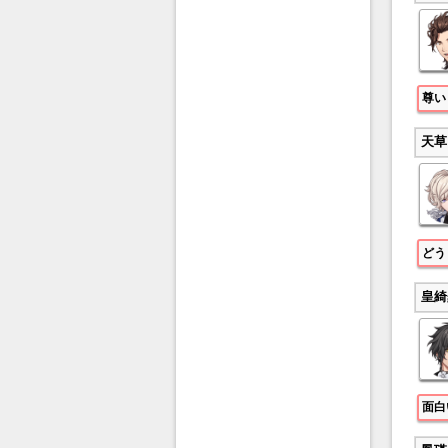
尊い
天草
どう
皇綺
面白