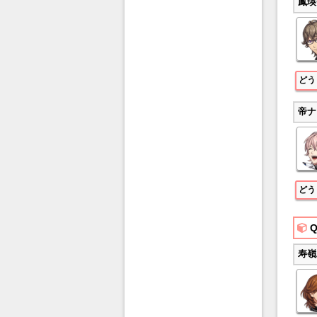
鳳瑛
どう
帝ナ
どう
Q
寿嶺