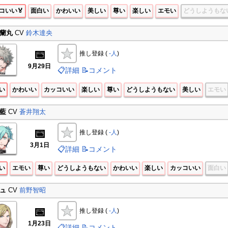
コいい🏅
面白い
かわいい
美しい
尊い
楽しい
エモい
どうしようもな
蘭丸
CV
鈴木達央
📅
推し登録 (
-人
)
9月29日
📋詳細
📝コメント
い
かわいい
カッコいい
楽しい
尊い
どうしようもない
美しい
エモい
藍
CV
蒼井翔太
📅
推し登録 (
-人
)
3月1日
📋詳細
📝コメント
い
エモい
尊い
どうしようもない
かわいい
楽しい
カッコいい
面白い
ュ
CV
前野智昭
📅
推し登録 (
-人
)
1月23日
📋詳細
📝コメント