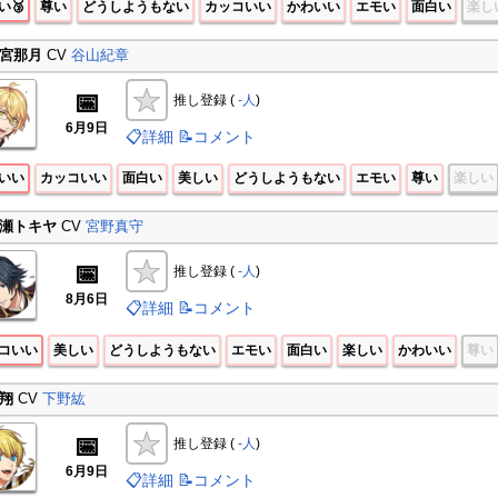
い🥉
尊い
どうしようもない
カッコいい
かわいい
エモい
面白い
楽し
宮那月
CV
谷山紀章
📅
推し登録 (
-人
)
6月9日
📋詳細
📝コメント
いい
カッコいい
面白い
美しい
どうしようもない
エモい
尊い
楽しい
瀬トキヤ
CV
宮野真守
📅
推し登録 (
-人
)
8月6日
📋詳細
📝コメント
コいい
美しい
どうしようもない
エモい
面白い
楽しい
かわいい
尊い
翔
CV
下野紘
📅
推し登録 (
-人
)
6月9日
📋詳細
📝コメント