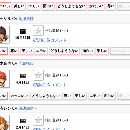
コいい
美しい
エモい
面白い
どうしようもない
かわいい
尊い
楽しい
セシル
CV
鳥海浩輔
📅
推し登録 (
-人
)
10月31日
📋詳細
📝コメント
いい
尊い
美しい
エモい
どうしようもない
面白い
楽しい
カッコいい
木音也
CV
寺島拓篤
📅
推し登録 (
-人
)
4月11日
📋詳細
📝コメント
いい
カッコいい
どうしようもない
尊い
美しい
エモい
面白い
楽しい
寺レン
CV
諏訪部順一
📅
推し登録 (
-人
)
2月14日
📋詳細
📝コメント