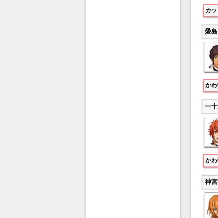
カッ
愛島
かわ
一十
かわ
神宮