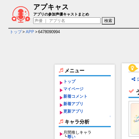
アプキャス
うたのプリンスさまっ LIVE EMOTION
アプリの参加声優キャストまとめ
トップ
>
APP
>
6478090994
メニュー
トップ
マイページ
新着コメント
新着アプリ
更新アプリ
↑
キャラ分析
月間推しキャラ
┗
尊い