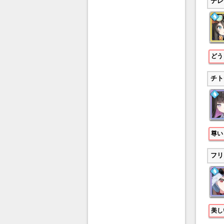
テレ
どう
チト
尊い
フリ
美し