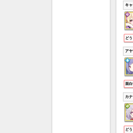
キャ
どう
アヤ
面白
カナ
どう