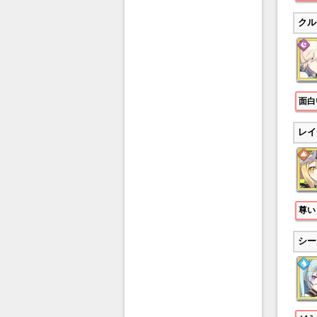
クル
面白
レイ
尊い
シー