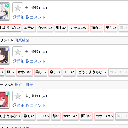
推し登録 (
-人
)
📋詳細
📝コメント
しようもない
エモい
かわいい
楽しい
カッコいい
面白い
美しい
尊い
リン
CV
田嶌紗蘭
推し登録 (
-人
)
📋詳細
📝コメント
い
尊い
かわいい
美しい
楽しい
エモい
どうしようもない
カッコいい
ーラ
CV
長谷川育美
推し登録 (
-人
)
📋詳細
📝コメント
しようもない
楽しい
エモい
尊い
かわいい
面白い
カッコいい
美しい