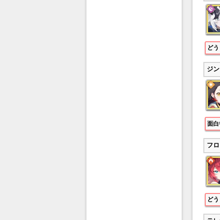
どう
ジン
面白
フロ
どう