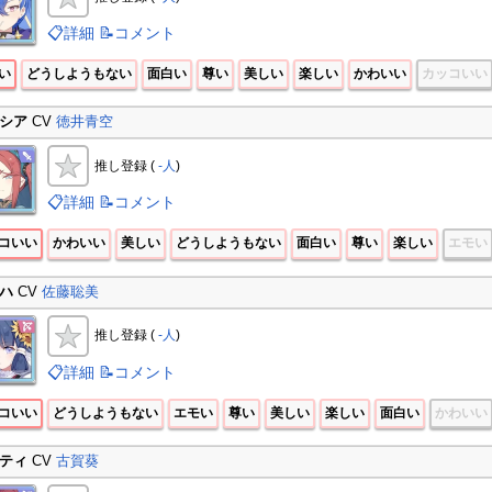
📋詳細
📝コメント
い
どうしようもない
面白い
尊い
美しい
楽しい
かわいい
カッコいい
シア
CV
徳井青空
推し登録 (
-人
)
📋詳細
📝コメント
コいい
かわいい
美しい
どうしようもない
面白い
尊い
楽しい
エモい
ハ
CV
佐藤聡美
推し登録 (
-人
)
📋詳細
📝コメント
コいい
どうしようもない
エモい
尊い
美しい
楽しい
面白い
かわいい
ティ
CV
古賀葵