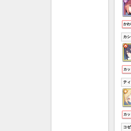
かわ
カシ
カッ
ティ
カッ
コゼ