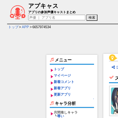
アプキャス
ステラソラ キャラ＆声優（CV）一覧
アプリの参加声優キャストまとめ
トップ
>
APP
>
6657974534
メニュー
トップ
マイページ
新着コメント
新着アプリ
更新アプリ
↑
キャラ分析
月間推しキャラ
┗
尊い