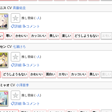
ニス
CV
斉藤佑圭
推し登録 (
-人
)
📋詳細
📝コメント
い
尊い
かわいい
カッコいい
美しい
楽しい
どうしようもない
エモい
セン
CV
七瀬けろ
推し登録 (
-人
)
📋詳細
📝コメント
どうしようもない
かわいい
面白い
エモい
カッコいい
美しい
楽しい
ミャオ
CV
小澤亜李
推し登録 (
-人
)
📋詳細
📝コメント