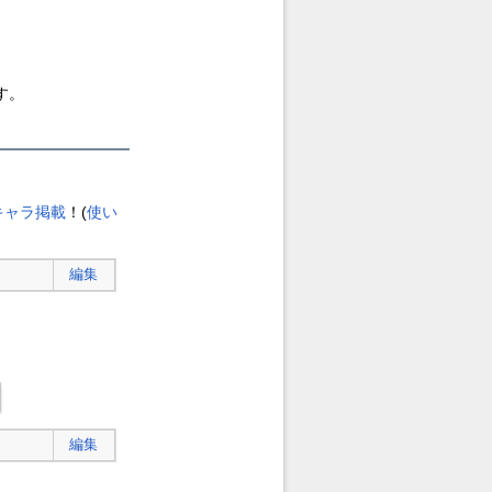
す。
キャラ掲載
！(
使い
編集
編集