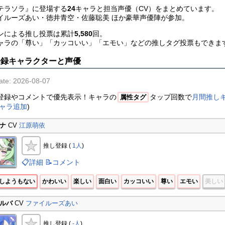
テラソラ』に登場する
24
キャラと担当声優（CV）をまとめています。
イルーズあい・徳井青空・佐藤聡美 ほか豪華声優陣が参加。
ンによる推し投票は累計
5,580
回。
ャラの「尊い」「カッコいい」「エモい」などの推しタグ投票もできま
登録キャラクターと声優
ate: 2026-08-07
登録やコメントで優先表示！キャラの
タップ回数で
月間推し
属性タグ
ャラ追加
)
ナ
CV
江原萌依
推し登録 (
1人
)
📋詳細
📝コメント
しようもない
かわいい
楽しい
面白い
カッコいい
尊い
エモい
美しい
ルバ
CV
ファイルーズあい
推し登録 (
-人
)