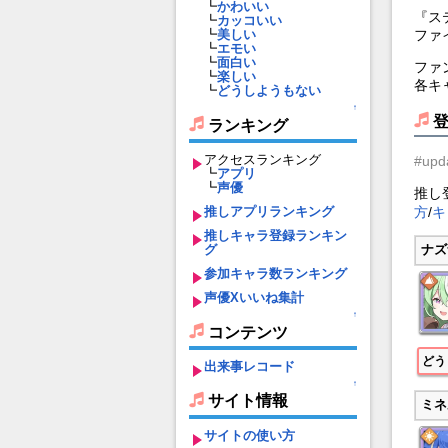
┗
かわいい
『ス
┗
カッコいい
ファ
┗
美しい
┗
エモい
┗
面白い
ファ
┗
楽しい
各キ
┗
どうしようもない
↑
ランキング
アクセスランキング
#upd
┗
アプリ
┗
声優
推し
方
/
キ
推しアプリランキング
推しキャラ登録ランキン
グ
ナズ
参加キャラ数ランキング
声優Xいいね集計
↑
コンテンツ
どう
出来事レコード
↑
サイト情報
ミネ
サイトの使い方