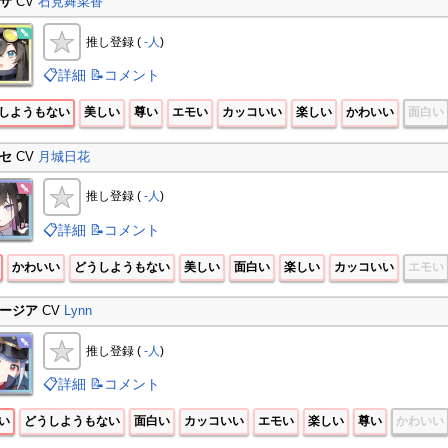
サ
CV
石見舞菜香
推し登録 (
-人
)
📋詳細
📝コメント
しようもない
美しい
尊い
エモい
カッコいい
楽しい
かわいい
面白い
セ
CV
月城日花
推し登録 (
-人
)
📋詳細
📝コメント
かわいい
どうしようもない
美しい
面白い
楽しい
カッコいい
エモい
ージア
CV
Lynn
推し登録 (
-人
)
📋詳細
📝コメント
い
どうしようもない
面白い
カッコいい
エモい
楽しい
尊い
かわいい