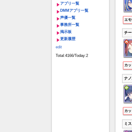
アプリ一覧
DMMアプリ一覧
声優一覧
エモ
事務所一覧
掲示板
チー
更新履歴
edit
Total:4166/Today:2
カッ
ナノ
カッ
ミス