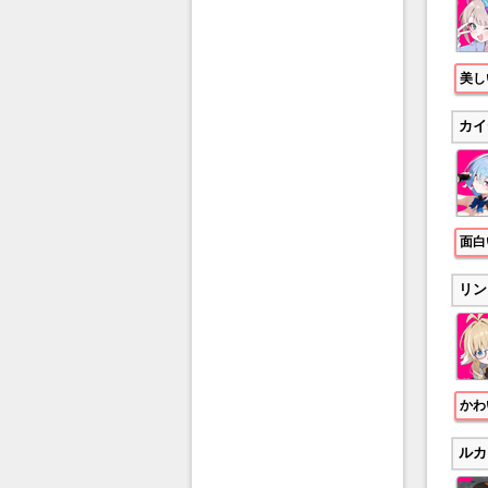
美し
カイ
面白
リン
かわ
ルカ