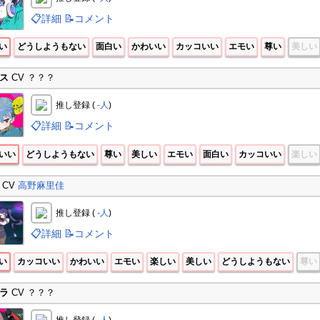
📋詳細
📝コメント
い
どうしようもない
面白い
かわいい
カッコいい
エモい
尊い
美しい
ス
CV ？？？
推し登録 (
-人
)
📋詳細
📝コメント
いい
どうしようもない
尊い
美しい
エモい
面白い
カッコいい
楽しい
CV
高野麻里佳
推し登録 (
-人
)
📋詳細
📝コメント
い
カッコいい
かわいい
エモい
楽しい
美しい
どうしようもない
尊い
ラ
CV ？？？
推し登録 (
-人
)