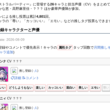
ストラルパーティー』に登場する
26
キャラと担当声優（CV）をまとめ
かな恵・高野麻里佳・？？？ ほか豪華声優陣が参加。
ンによる推し投票は累計
4,801
回。
ャラの「尊い」「カッコいい」「エモい」などの推しタグ投票もできま
登録キャラクターと声優
ate: 2026-08-09
登録やコメントで優先表示！キャラの
タップ回数で
月間推し
属性タグ
ャラ追加
)
ンナ
CV ？？？
推し登録 (
-人
)
📋詳細
📝コメント
いい
どうしようもない
楽しい
カッコいい
面白い
美しい
エモい
尊い
ニィ
CV ？？？
推し登録 (
-人
)