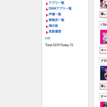
アプリ一覧
DMMアプリ一覧
声優一覧
尊い
事務所一覧
パル
掲示板
更新履歴
edit
Total:5237/Today:72
カッ
ドロ
楽し
ナー