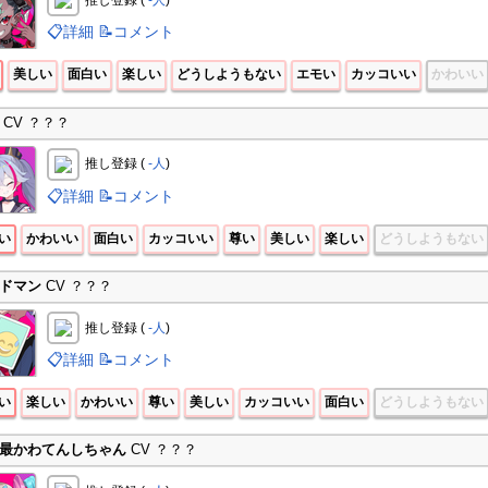
📋詳細
📝コメント
美しい
面白い
楽しい
どうしようもない
エモい
カッコいい
かわいい
CV ？？？
推し登録 (
-人
)
📋詳細
📝コメント
い
かわいい
面白い
カッコいい
尊い
美しい
楽しい
どうしようもない
ドマン
CV ？？？
推し登録 (
-人
)
📋詳細
📝コメント
い
楽しい
かわいい
尊い
美しい
カッコいい
面白い
どうしようもない
最かわてんしちゃん
CV ？？？