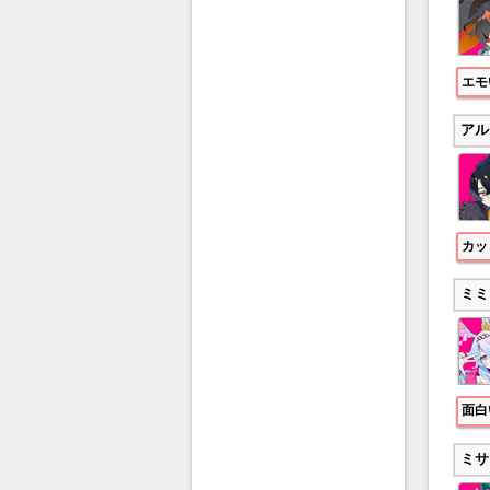
エモ
アル
カッ
ミミ
面白
ミサ