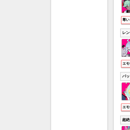
尊い
レン
エモ
パッ
エモ
超絶