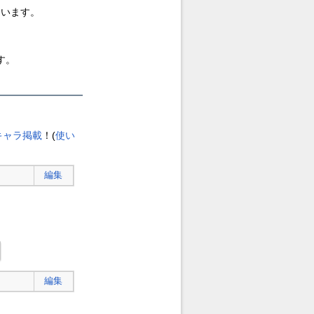
ています。
す。
キャラ掲載
！(
使い
編集
編集