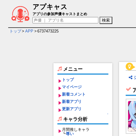
アプキャス
アストラルパーティー キャラ＆声優（CV
アプリの参加声優キャストまとめ
トップ
>
APP
>
6737473225
メニュー
トップ
マイページ
新着コメント
新着アプリ
更新アプリ
↑
キャラ分析
月間推しキャラ
┗
尊い