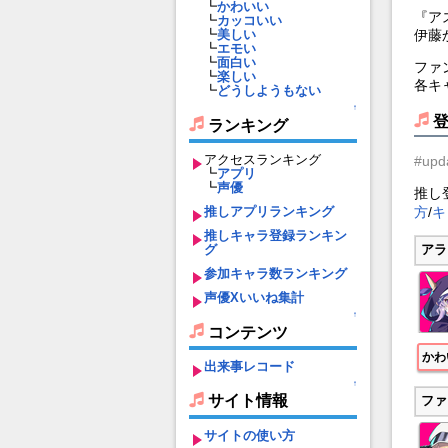
┗
かわいい
『ア
┗
カッコいい
伊藤
┗
美しい
┗
エモい
┗
面白い
ファ
┗
楽しい
各キ
┗
どうしようもない
↑
ランキング
アクセスランキング
#upd
┗
アプリ
┗
声優
推し
方
/
キ
推しアプリランキング
推しキャラ登録ランキン
グ
アラ
参加キャラ数ランキング
声優Xいいね集計
↑
コンテンツ
かわ
出来事レコード
↑
サイト情報
ファ
サイトの使い方