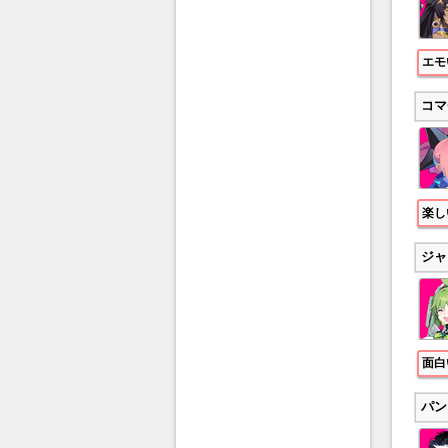
エモ
コマ
楽し
ジャ
面白
パン