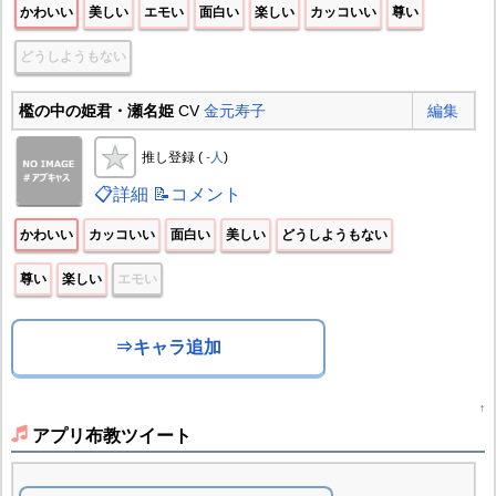
かわいい
美しい
エモい
面白い
楽しい
カッコいい
尊い
どうしようもない
檻の中の姫君・瀬名姫
CV
金元寿子
編集
推し登録 (
-人
)
📋詳細
📝コメント
かわいい
カッコいい
面白い
美しい
どうしようもない
尊い
楽しい
エモい
⇒キャラ追加
↑
アプリ布教ツイート