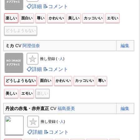
📋詳細
📝コメント
楽しい
面白い
尊い
かわいい
美しい
カッコいい
エモい
どうしようもない
ミカ
CV
阿澄佳奈
編集
推し登録 (
-人
)
📋詳細
📝コメント
どうしようもない
面白い
かわいい
カッコいい
尊い
美しい
エモい
楽しい
丹波の赤鬼・赤井直正
CV
福島亜美
編集
推し登録 (
-人
)
📋詳細
📝コメント