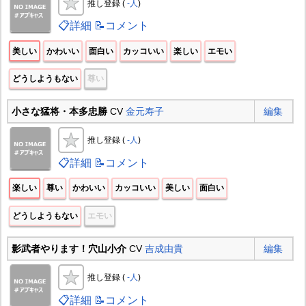
推し登録 (
-人
)
📋詳細
📝コメント
美しい
かわいい
面白い
カッコいい
楽しい
エモい
どうしようもない
尊い
小さな猛将・本多忠勝
CV
金元寿子
編集
推し登録 (
-人
)
📋詳細
📝コメント
楽しい
尊い
かわいい
カッコいい
美しい
面白い
どうしようもない
エモい
影武者やります！穴山小介
CV
吉成由貴
編集
推し登録 (
-人
)
📋詳細
📝コメント