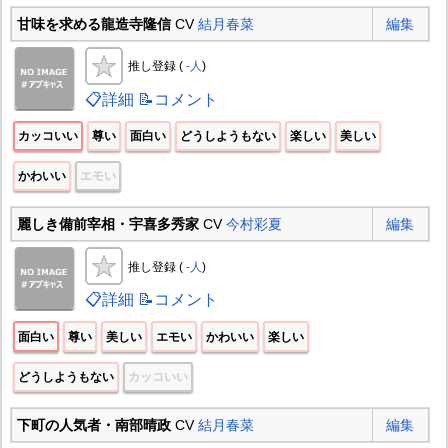
甘味を求める龍造寺隆信
CV
結月春菜
編集
推し登録 (
-人
)
📋詳細
📝コメント
カッコいい
尊い
面白い
どうしようもない
楽しい
美しい
かわいい
エモい
麗しき備前宰相・宇喜多秀家
CV
今村彩夏
編集
推し登録 (
-人
)
📋詳細
📝コメント
面白い
尊い
美しい
エモい
かわいい
楽しい
どうしようもない
カッコいい
下町の人気者・南部晴政
CV
結月春菜
編集