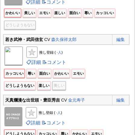
📋詳細
📝コメント
かわいい
美しい
エモい
楽しい
面白い
尊い
カッコいい
どうしようもない
若き武神・武田信玄
CV
森久保祥太郎
編集
推し登録 (
-人
)
📋詳細
📝コメント
カッコいい
尊い
面白い
かわいい
エモい
どうしようもない
楽しい
美しい
天真爛漫な出世頭・豊臣秀吉
CV
金元寿子
編集
推し登録 (
-人
)
📋詳細
📝コメント
どうしようもない
カッコいい
尊い
かわいい
エモい