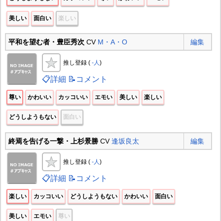
美しい
面白い
楽しい
平和を望む者・豊臣秀次
CV
M・A・O
編集
推し登録 (
-人
)
📋詳細
📝コメント
尊い
かわいい
カッコいい
エモい
美しい
楽しい
どうしようもない
面白い
終焉を告げる一撃・上杉景勝
CV
逢坂良太
編集
推し登録 (
-人
)
📋詳細
📝コメント
楽しい
カッコいい
どうしようもない
かわいい
面白い
美しい
エモい
尊い