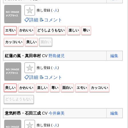
推し登録 (
-人
)
📋詳細
📝コメント
エモい
かわいい
どうしようもない
楽しい
尊い
カッコいい
美しい
面白い
紅蓮の嵐・真田幸村
CV
野島健児
編集
推し登録 (
-人
)
📋詳細
📝コメント
美しい
かわいい
楽しい
尊い
面白い
エモい
カッコいい
どうしようもない
意気軒昂・石田三成
CV
今井麻美
編集
推し登録 (
-人
)