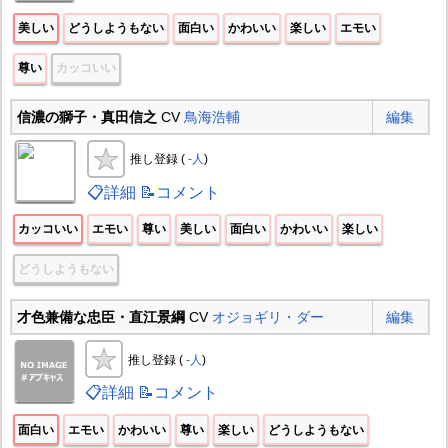
美しい
どうしようもない
面白い
かわいい
楽しい
エモい
尊い
カッコいい
信濃の獅子・真田信之
CV
鳥海浩輔
編集
推し登録 (
-人
)
📋詳細
📝コメント
カッコいい
エモい
尊い
美しい
面白い
かわいい
楽しい
どうしようもない
才色兼備な忠臣・直江景綱
CV
オジョギリ・ダー
編集
推し登録 (
-人
)
📋詳細
📝コメント
面白い
エモい
かわいい
尊い
楽しい
どうしようもない