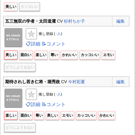
美しい
カッコいい
五三無双の学者・太田道灌
CV
杉村ちか子
編集
推し登録 (
-人
)
📋詳細
📝コメント
美しい
面白い
楽しい
尊い
かわいい
カッコいい
エモい
どうしようもない
期待されし若き仁将・堀秀政
CV
今村彩夏
編集
推し登録 (
-人
)
📋詳細
📝コメント
楽しい
面白い
尊い
美しい
エモい
カッコいい
かわいい
どうしようもない