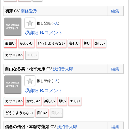
初芽
CV
南條愛乃
編集
推し登録 (
-人
)
📋詳細
📝コメント
面白い
かわいい
どうしようもない
美しい
尊い
楽しい
カッコいい
エモい
自由なる翼・松平元康
CV
浅沼晋太郎
編集
推し登録 (
-人
)
📋詳細
📝コメント
カッコいい
かわいい
楽しい
尊い
エモい
どうしようもない
面白い
美しい
信念の僧侶・本願寺蓮如
CV
浅沼晋太郎
編集