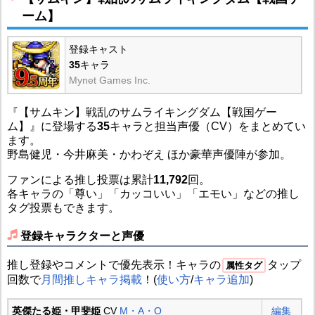
ーム】
登録キャスト
35
キャラ
Mynet Games Inc.
『【サムキン】戦乱のサムライキングダム【戦国ゲー
ム】』に登場する
35
キャラと担当声優（CV）をまとめてい
ます。
野島健児・今井麻美・かわぞえ ほか豪華声優陣が参加。
ファンによる推し投票は累計
11,792
回。
各キャラの「尊い」「カッコいい」「エモい」などの推し
タグ投票もできます。
登録キャラクターと声優
推し登録やコメントで優先表示！キャラの
タップ
属性タグ
回数で
月間推しキャラ掲載
！(
使い方
/
キャラ追加
)
英傑たる姫・甲斐姫
CV
M・A・O
編集