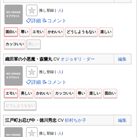
推し登録 (
-人
)
📋詳細
📝コメント
面白い
尊い
エモい
かわいい
どうしようもない
楽しい
カッコいい
美しい
織田軍の小悪魔・森蘭丸
CV
オジョギリ・ダー
編集
推し登録 (
-人
)
📋詳細
📝コメント
エモい
美しい
かわいい
カッコいい
尊い
楽しい
面白い
どうしようもない
江戸町お忍び中・徳川秀忠
CV
杉村ちか子
編集
推し登録 (
-人
)