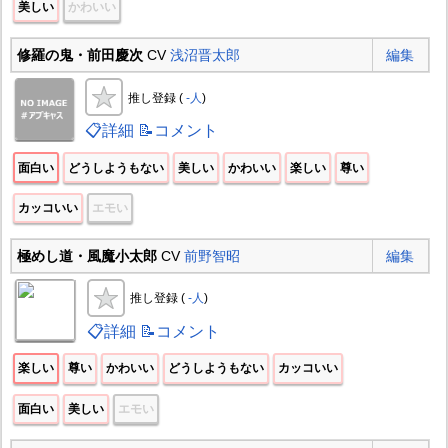
美しい
かわいい
修羅の鬼・前田慶次
CV
浅沼晋太郎
編集
推し登録 (
-人
)
📋詳細
📝コメント
面白い
どうしようもない
美しい
かわいい
楽しい
尊い
カッコいい
エモい
極めし道・風魔小太郎
CV
前野智昭
編集
推し登録 (
-人
)
📋詳細
📝コメント
楽しい
尊い
かわいい
どうしようもない
カッコいい
面白い
美しい
エモい