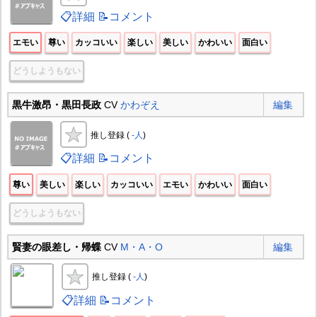
📋詳細
📝コメント
エモい
尊い
カッコいい
楽しい
美しい
かわいい
面白い
どうしようもない
黒牛激昂・黒田長政
CV
かわぞえ
編集
推し登録 (
-人
)
📋詳細
📝コメント
尊い
美しい
楽しい
カッコいい
エモい
かわいい
面白い
どうしようもない
賢妻の眼差し・帰蝶
CV
M・A・O
編集
推し登録 (
-人
)
📋詳細
📝コメント