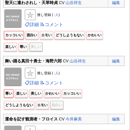
聖天に遣わされし・天草時貞
CV
山谷祥生
編集
推し登録 (
-人
)
📋詳細
📝コメント
カッコいい
面白い
エモい
どうしようもない
かわいい
楽しい
尊い
美しい
舞い踊る真田十勇士・海野六郎
CV
山谷祥生
編集
推し登録 (
-人
)
📋詳細
📝コメント
尊い
楽しい
美しい
かわいい
カッコいい
どうしようもない
エモい
面白い
運命を記す観測者・フロイス
CV
今井麻美
編集