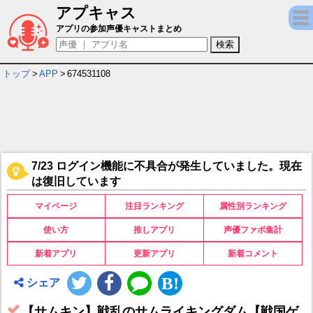
アプキャス
【サムキン】戦乱のサムライキングダム【戦国
アプリの参加声優キャストまとめ
トップ
>
APP
>
674531108
7/23 ログイン機能に不具合が発生していました。現在
は復旧しています
マイページ
注目ランキング
属性別ランキング
使い方
推しアプリ
声優ファボ集計
新着アプリ
更新アプリ
新着コメント
シェア
【サムキン】戦乱のサムライキングダム【戦国ゲ