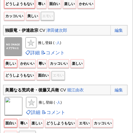
どうしようもない
尊い
面白い
楽しい
かわいい
カッコいい
美しい
エモい
独眼竜・伊達政宗
CV
津田健次郎
編集
推し登録 (
-人
)
📋詳細
📝コメント
美しい
かわいい
尊い
カッコいい
楽しい
どうしようもない
面白い
エモい
美麗なる荒武者・後藤又兵衛
CV
堀江由衣
編集
推し登録 (
-人
)
📋詳細
📝コメント
面白い
尊い
楽しい
どうしようもない
エモい
カッコいい