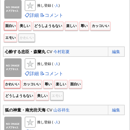
推し登録 (
-人
)
📋詳細
📝コメント
面白い
美しい
どうしようもない
楽しい
尊い
カッコいい
エモい
かわいい
心酔する忠臣・森蘭丸
CV
今村彩夏
編集
推し登録 (
-人
)
📋詳細
📝コメント
かわいい
カッコいい
尊い
楽しい
面白い
どうしようもない
美しい
エモい
狐の神童・南光坊天海
CV
山谷祥生
編集
推し登録 (
-人
)