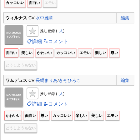
カッコいい
面白い
エモい
ウィルナス
CV
水中雅章
編集
推し登録 (
-人
)
📋詳細
📝コメント
面白い
美しい
かわいい
カッコいい
エモい
楽しい
尊い
どうしようもない
ワムデュス
CV
長縄まりあ
/
きそひろこ
編集
推し登録 (
-人
)
📋詳細
📝コメント
かわいい
面白い
尊い
カッコいい
楽しい
美しい
エモい
どうしようもない