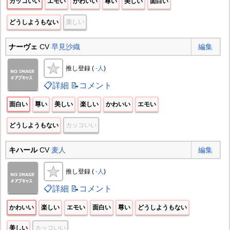
カッコいい
エモい
かわいい
尊い
美しい
面白い
どうしようもない
楽しい
ナーヴェ
CV
早見沙織
編集
推し登録 (
-人
)
📋詳細
📝コメント
面白い
尊い
美しい
楽しい
かわいい
エモい
どうしようもない
カッコいい
キハール
CV
麦人
編集
推し登録 (
-人
)
📋詳細
📝コメント
かわいい
楽しい
エモい
面白い
尊い
どうしようもない
美しい
カッコいい