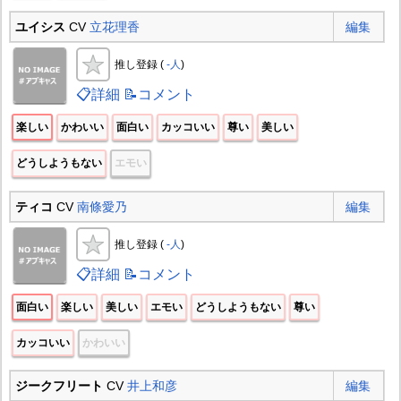
ユイシス
CV
立花理香
編集
推し登録 (
-人
)
📋詳細
📝コメント
楽しい
かわいい
面白い
カッコいい
尊い
美しい
どうしようもない
エモい
ティコ
CV
南條愛乃
編集
推し登録 (
-人
)
📋詳細
📝コメント
面白い
楽しい
美しい
エモい
どうしようもない
尊い
カッコいい
かわいい
ジークフリート
CV
井上和彦
編集