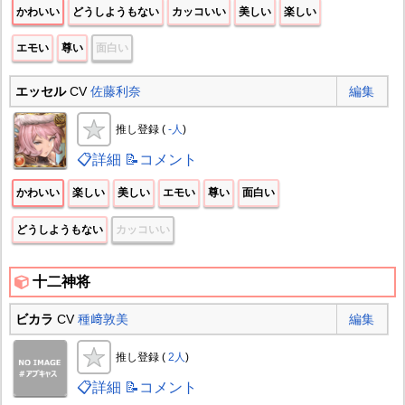
かわいい
どうしようもない
カッコいい
美しい
楽しい
エモい
尊い
面白い
エッセル
CV
佐藤利奈
編集
推し登録 (
-人
)
📋詳細
📝コメント
かわいい
楽しい
美しい
エモい
尊い
面白い
どうしようもない
カッコいい
十二神将
ビカラ
CV
種﨑敦美
編集
推し登録 (
2人
)
📋詳細
📝コメント