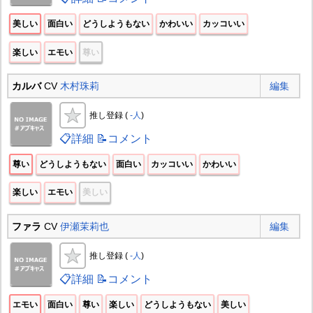
美しい
面白い
どうしようもない
かわいい
カッコいい
楽しい
エモい
尊い
カルバ
CV
木村珠莉
編集
推し登録 (
-人
)
📋詳細
📝コメント
尊い
どうしようもない
面白い
カッコいい
かわいい
楽しい
エモい
美しい
ファラ
CV
伊瀬茉莉也
編集
推し登録 (
-人
)
📋詳細
📝コメント
エモい
面白い
尊い
楽しい
どうしようもない
美しい