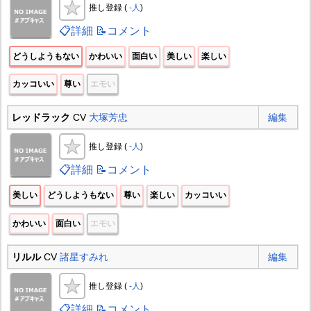
推し登録 (
-人
)
📋詳細
📝コメント
どうしようもない
かわいい
面白い
美しい
楽しい
カッコいい
尊い
エモい
レッドラック
CV
大塚芳忠
編集
推し登録 (
-人
)
📋詳細
📝コメント
美しい
どうしようもない
尊い
楽しい
カッコいい
かわいい
面白い
エモい
リルル
CV
諸星すみれ
編集
推し登録 (
-人
)
📋詳細
📝コメント