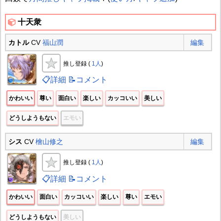
十天衆
カトル
CV
福山潤
編集
推し登録 (
1人
)
📋詳細
📝コメント
かわいい
尊い
面白い
楽しい
カッコいい
美しい
どうしようもない
エモい
シス
CV
檜山修之
編集
推し登録 (
1人
)
📋詳細
📝コメント
かわいい
面白い
カッコいい
楽しい
尊い
エモい
どうしようもない
美しい