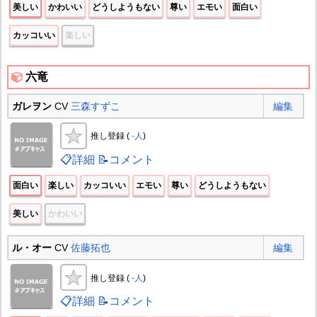
美しい
かわいい
どうしようもない
尊い
エモい
面白い
カッコいい
楽しい
六竜
ガレヲン
CV
三森すずこ
編集
推し登録 (
-人
)
📋詳細
📝コメント
面白い
楽しい
カッコいい
エモい
尊い
どうしようもない
美しい
かわいい
ル・オー
CV
佐藤拓也
編集
推し登録 (
-人
)
📋詳細
📝コメント