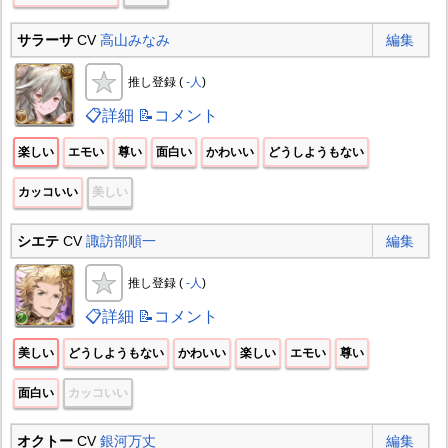
サラーサ
CV
高山みなみ
編集
推し登録 (
-人
)
📋詳細
📝コメント
楽しい
エモい
尊い
面白い
かわいい
どうしようもない
カッコいい
美しい
シエテ
CV
諏訪部順一
編集
推し登録 (
-人
)
📋詳細
📝コメント
美しい
どうしようもない
かわいい
楽しい
エモい
尊い
面白い
カッコいい
オクトー
CV
銀河万丈
編集