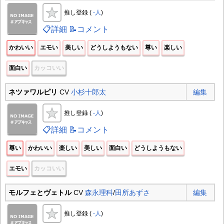
推し登録 (
-人
)
📋詳細
📝コメント
かわいい
エモい
美しい
どうしようもない
尊い
楽しい
面白い
カッコいい
ネツァワルピリ
CV
小杉十郎太
編集
推し登録 (
-人
)
📋詳細
📝コメント
尊い
かわいい
楽しい
美しい
面白い
どうしようもない
エモい
カッコいい
モルフェとヴェトル
CV
森永理科
/
田所あずさ
編集
推し登録 (
-人
)