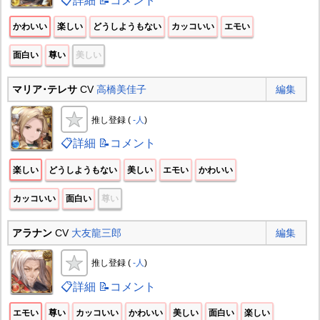
📋詳細
📝コメント
かわいい
楽しい
どうしようもない
カッコいい
エモい
面白い
尊い
美しい
マリア･テレサ
CV
高橋美佳子
編集
推し登録 (
-人
)
📋詳細
📝コメント
楽しい
どうしようもない
美しい
エモい
かわいい
カッコいい
面白い
尊い
アラナン
CV
大友龍三郎
編集
推し登録 (
-人
)
📋詳細
📝コメント
エモい
尊い
カッコいい
かわいい
美しい
面白い
楽しい