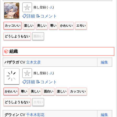
推し登録 (
-人
)
📋詳細
📝コメント
カッコいい
楽しい
美しい
尊い
かわいい
エモい
どうしようもない
面白い
組織
バザラガ
CV
立木文彦
編集
推し登録 (
-人
)
📋詳細
📝コメント
かわいい
尊い
美しい
面白い
楽しい
カッコいい
どうしようもない
エモい
グウィン
CV
千本木彩花
編集