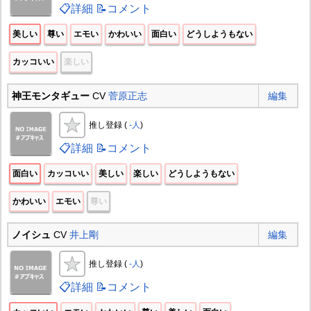
📋詳細
📝コメント
美しい
尊い
エモい
かわいい
面白い
どうしようもない
カッコいい
楽しい
神王モンタギュー
CV
菅原正志
編集
推し登録 (
-人
)
📋詳細
📝コメント
面白い
カッコいい
美しい
楽しい
どうしようもない
かわいい
エモい
尊い
ノイシュ
CV
井上剛
編集
推し登録 (
-人
)
📋詳細
📝コメント