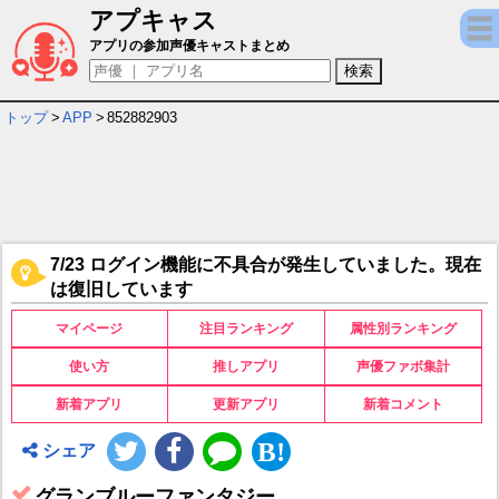
アプキャス
グランブルーファンタジー キャラ＆声優（C
アプリの参加声優キャストまとめ
トップ
>
APP
>
852882903
7/23 ログイン機能に不具合が発生していました。現在
は復旧しています
マイページ
注目ランキング
属性別ランキング
使い方
推しアプリ
声優ファボ集計
新着アプリ
更新アプリ
新着コメント
シェア
グランブルーファンタジー