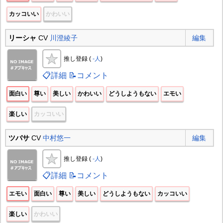
カッコいい
かわいい
リーシャ
CV
川澄綾子
編集
推し登録 (
-人
)
📋詳細
📝コメント
面白い
尊い
美しい
かわいい
どうしようもない
エモい
楽しい
カッコいい
ツバサ
CV
中村悠一
編集
推し登録 (
-人
)
📋詳細
📝コメント
エモい
面白い
尊い
美しい
どうしようもない
カッコいい
楽しい
かわいい