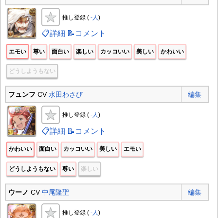
推し登録 (
-人
)
📋詳細
📝コメント
エモい
尊い
面白い
楽しい
カッコいい
美しい
かわいい
どうしようもない
フュンフ
CV
水田わさび
編集
推し登録 (
-人
)
📋詳細
📝コメント
かわいい
面白い
カッコいい
美しい
エモい
どうしようもない
尊い
楽しい
ウーノ
CV
中尾隆聖
編集
推し登録 (
-人
)