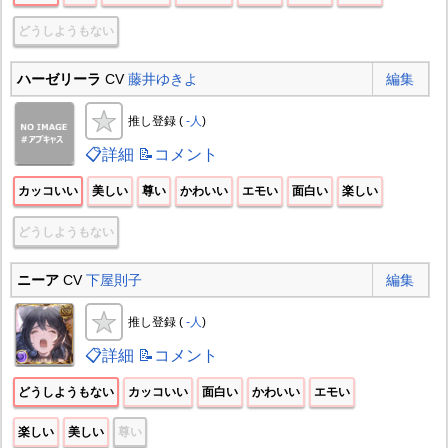
どうしようもない
ハーゼリーラ
CV
藤井ゆきよ
編集
推し登録 (
-人
)
📋詳細
📝コメント
カッコいい
美しい
尊い
かわいい
エモい
面白い
楽しい
どうしようもない
ニーア
CV
下屋則子
編集
推し登録 (
-人
)
📋詳細
📝コメント
どうしようもない
カッコいい
面白い
かわいい
エモい
楽しい
美しい
尊い