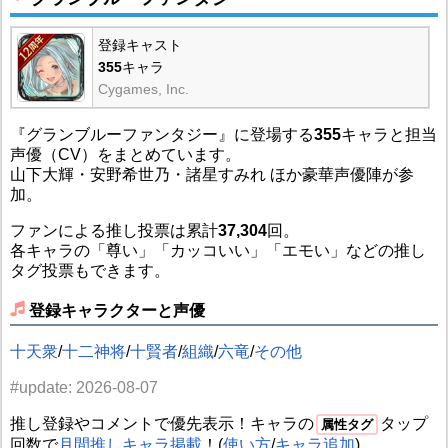
登録キャスト
355
キャラ
Cygames, Inc.
『グランブルーファンタジー』に登場する
355
キャラと担当
声優（CV）をまとめています。
山下大輝・安野希世乃・諸星すみれ ほか豪華声優陣が参
加。
ファンによる推し投票は累計
37,304
回。
各キャラの「尊い」「カッコいい」「エモい」などの推し
タグ投票もできます。
登録キャラクターと声優
十天衆
/
十二神将
/
十賢者
/
組織
/
六竜
/
その他
#update: 2026-08-07
推し登録やコメントで優先表示！キャラの
タップ
属性タグ
回数で
月間推しキャラ掲載
！(
使い方
/
キャラ追加
)