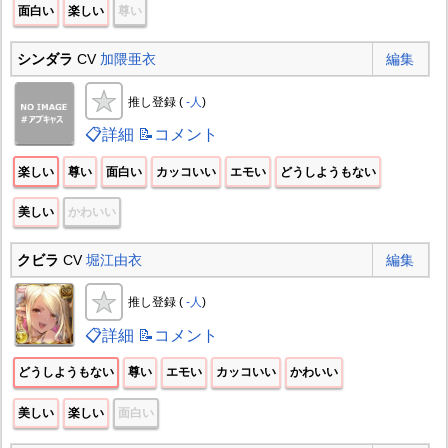
面白い
楽しい
尊い
シンダラ
CV
加隈亜衣
編集
推し登録 (
-人
)
📋詳細
📝コメント
楽しい
尊い
面白い
カッコいい
エモい
どうしようもない
美しい
かわいい
クビラ
CV
堀江由衣
編集
推し登録 (
-人
)
📋詳細
📝コメント
どうしようもない
尊い
エモい
カッコいい
かわいい
美しい
楽しい
面白い