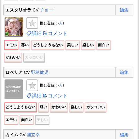
エスタリオラ
CV
チョー
編集
推し登録 (
-人
)
📋詳細
📝コメント
エモい
尊い
どうしようもない
美しい
楽しい
面白い
かわいい
カッコいい
ロベリア
CV
野島健児
編集
推し登録 (
-人
)
📋詳細
📝コメント
どうしようもない
尊い
かわいい
楽しい
カッコいい
エモい
面白い
美しい
カイム
CV
國立幸
編集