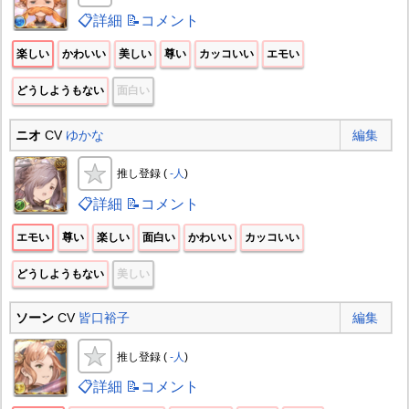
📋詳細
📝コメント
楽しい
かわいい
美しい
尊い
カッコいい
エモい
どうしようもない
面白い
ニオ
CV
ゆかな
編集
推し登録 (
-人
)
📋詳細
📝コメント
エモい
尊い
楽しい
面白い
かわいい
カッコいい
どうしようもない
美しい
ソーン
CV
皆口裕子
編集
推し登録 (
-人
)
📋詳細
📝コメント