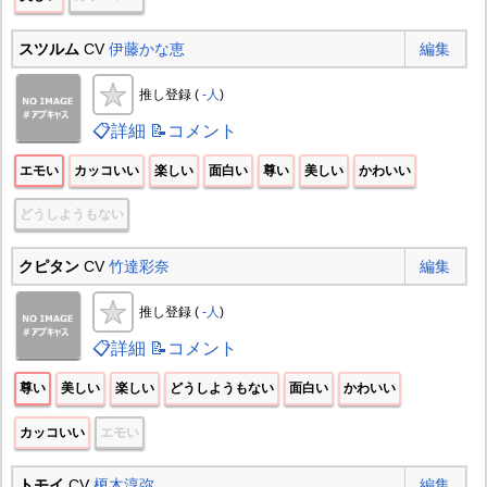
スツルム
CV
伊藤かな恵
編集
推し登録 (
-人
)
📋詳細
📝コメント
エモい
カッコいい
楽しい
面白い
尊い
美しい
かわいい
どうしようもない
クピタン
CV
竹達彩奈
編集
推し登録 (
-人
)
📋詳細
📝コメント
尊い
美しい
楽しい
どうしようもない
面白い
かわいい
カッコいい
エモい
トモイ
CV
榎木淳弥
編集