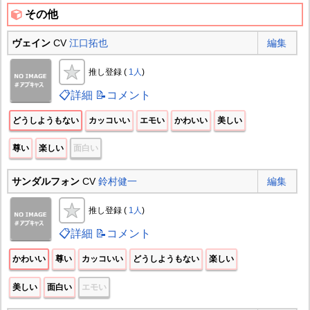
その他
ヴェイン
CV
江口拓也
編集
推し登録 (
1人
)
📋詳細
📝コメント
どうしようもない
カッコいい
エモい
かわいい
美しい
尊い
楽しい
面白い
サンダルフォン
CV
鈴村健一
編集
推し登録 (
1人
)
📋詳細
📝コメント
かわいい
尊い
カッコいい
どうしようもない
楽しい
美しい
面白い
エモい