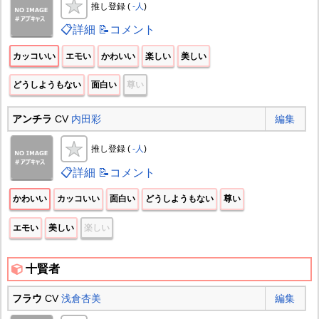
推し登録 (
-人
)
📋詳細
📝コメント
カッコいい
エモい
かわいい
楽しい
美しい
どうしようもない
面白い
尊い
アンチラ
CV
内田彩
編集
推し登録 (
-人
)
📋詳細
📝コメント
かわいい
カッコいい
面白い
どうしようもない
尊い
エモい
美しい
楽しい
十賢者
フラウ
CV
浅倉杏美
編集