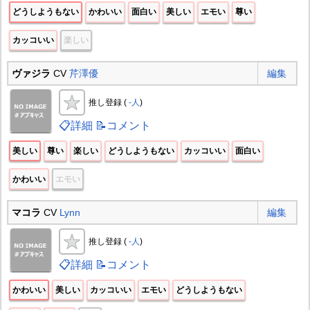
どうしようもない
かわいい
面白い
美しい
エモい
尊い
カッコいい
楽しい
ヴァジラ
CV
芹澤優
編集
推し登録 (
-人
)
📋詳細
📝コメント
美しい
尊い
楽しい
どうしようもない
カッコいい
面白い
かわいい
エモい
マコラ
CV
Lynn
編集
推し登録 (
-人
)
📋詳細
📝コメント
かわいい
美しい
カッコいい
エモい
どうしようもない