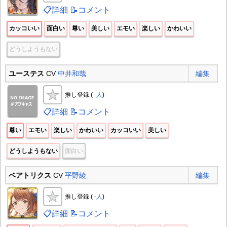
📋詳細
📝コメント
カッコいい
面白い
尊い
美しい
エモい
楽しい
かわいい
どうしようもない
ユーステス
CV
中井和哉
編集
推し登録 (
-人
)
📋詳細
📝コメント
尊い
エモい
楽しい
かわいい
カッコいい
美しい
どうしようもない
面白い
ベアトリクス
CV
平野綾
編集
推し登録 (
-人
)
📋詳細
📝コメント