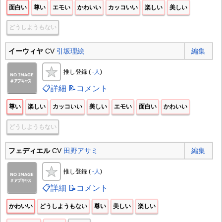
面白い
尊い
エモい
かわいい
カッコいい
楽しい
美しい
どうしようもない
イーウィヤ
CV
引坂理絵
編集
推し登録 (
-人
)
📋詳細
📝コメント
尊い
楽しい
カッコいい
美しい
エモい
面白い
かわいい
どうしようもない
フェディエル
CV
田野アサミ
編集
推し登録 (
-人
)
📋詳細
📝コメント
かわいい
どうしようもない
尊い
美しい
楽しい