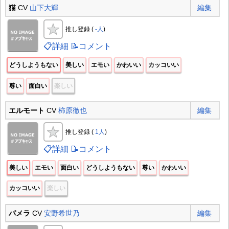
猫
CV
山下大輝
編集
推し登録 (
-人
)
📋詳細
📝コメント
どうしようもない
美しい
エモい
かわいい
カッコいい
尊い
面白い
楽しい
エルモート
CV
柿原徹也
編集
推し登録 (
1人
)
📋詳細
📝コメント
美しい
エモい
面白い
どうしようもない
尊い
かわいい
カッコいい
楽しい
パメラ
CV
安野希世乃
編集