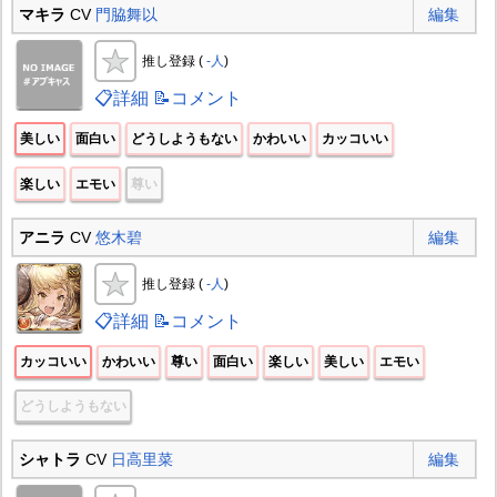
マキラ
CV
門脇舞以
編集
推し登録 (
-人
)
📋詳細
📝コメント
美しい
面白い
どうしようもない
かわいい
カッコいい
楽しい
エモい
尊い
アニラ
CV
悠木碧
編集
推し登録 (
-人
)
📋詳細
📝コメント
カッコいい
かわいい
尊い
面白い
楽しい
美しい
エモい
どうしようもない
シャトラ
CV
日高里菜
編集