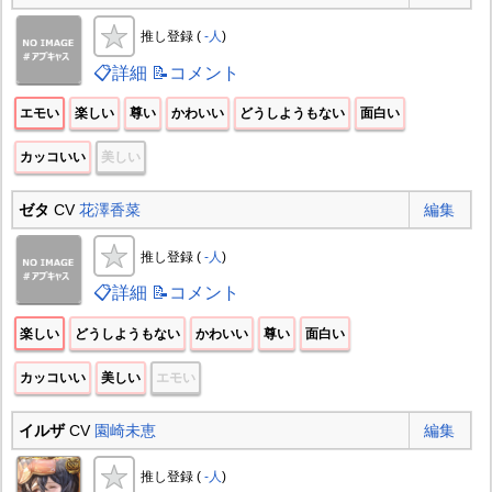
推し登録 (
-人
)
📋詳細
📝コメント
エモい
楽しい
尊い
かわいい
どうしようもない
面白い
カッコいい
美しい
ゼタ
CV
花澤香菜
編集
推し登録 (
-人
)
📋詳細
📝コメント
楽しい
どうしようもない
かわいい
尊い
面白い
カッコいい
美しい
エモい
イルザ
CV
園崎未恵
編集
推し登録 (
-人
)