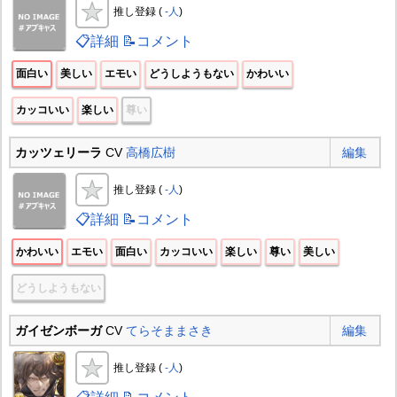
推し登録 (
-人
)
📋詳細
📝コメント
面白い
美しい
エモい
どうしようもない
かわいい
カッコいい
楽しい
尊い
カッツェリーラ
CV
高橋広樹
編集
推し登録 (
-人
)
📋詳細
📝コメント
かわいい
エモい
面白い
カッコいい
楽しい
尊い
美しい
どうしようもない
ガイゼンボーガ
CV
てらそままさき
編集
推し登録 (
-人
)