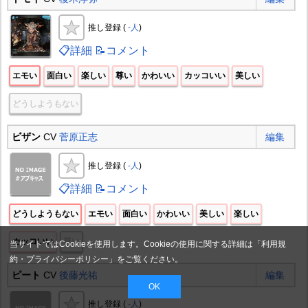
推し登録 (
-人
)
📋詳細
📝コメント
エモい
面白い
楽しい
尊い
かわいい
カッコいい
美しい
どうしようもない
ビザン
CV
菅原正志
編集
推し登録 (
-人
)
📋詳細
📝コメント
どうしようもない
エモい
面白い
かわいい
美しい
楽しい
カッコいい
尊い
当サイトではCookieを使用します。Cookieの使用に関する詳細は「
利用規
約・プライバシーポリシー
」をご覧ください。
ピート
CV
後藤光祐
編集
OK
推し登録 (
-人
)