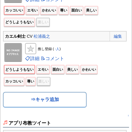
カッコいい
エモい
かわいい
尊い
面白い
美しい
どうしようもない
楽しい
カエル剣士
CV
松浦義之
編集
推し登録 (
-人
)
📋詳細
📝コメント
どうしようもない
エモい
面白い
美しい
かわいい
カッコいい
尊い
楽しい
⇒キャラ追加
↑
アプリ布教ツイート