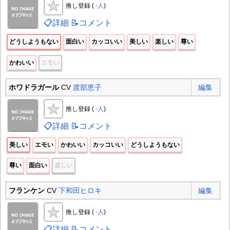
推し登録 (
-人
)
📋詳細
📝コメント
どうしようもない
面白い
カッコいい
美しい
楽しい
尊い
かわいい
エモい
ホワドラガール
CV
渡部恵子
編集
推し登録 (
-人
)
📋詳細
📝コメント
美しい
エモい
かわいい
カッコいい
どうしようもない
尊い
面白い
楽しい
フランケン
CV
下和田ヒロキ
編集
推し登録 (
-人
)
📋詳細
📝コメント