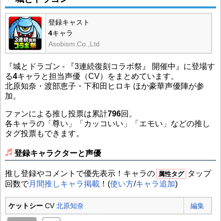
登録キャスト
4
キャラ
Asobism.Co.,Ltd
『城とドラゴン - 『3連続復刻コラボ祭』 開催中』に登場す
る
4
キャラと担当声優（CV）をまとめています。
北原知奈・渡部恵子・下和田ヒロキ ほか豪華声優陣が参
加。
ファンによる推し投票は累計
796
回。
各キャラの「尊い」「カッコいい」「エモい」などの推し
タグ投票もできます。
登録キャラクターと声優
推し登録やコメントで優先表示！キャラの
タップ
属性タグ
回数で
月間推しキャラ掲載
！(
使い方
/
キャラ追加
)
ケットシー
CV
北原知奈
編集