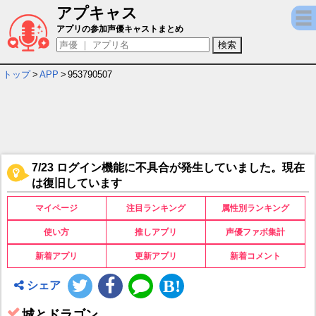
アプキャス
城とドラゴン - 『3連続復刻コラボ祭』 開催
アプリの参加声優キャストまとめ
トップ
>
APP
>
953790507
7/23 ログイン機能に不具合が発生していました。現在
は復旧しています
マイページ
注目ランキング
属性別ランキング
使い方
推しアプリ
声優ファボ集計
新着アプリ
更新アプリ
新着コメント
シェア
城とドラゴン