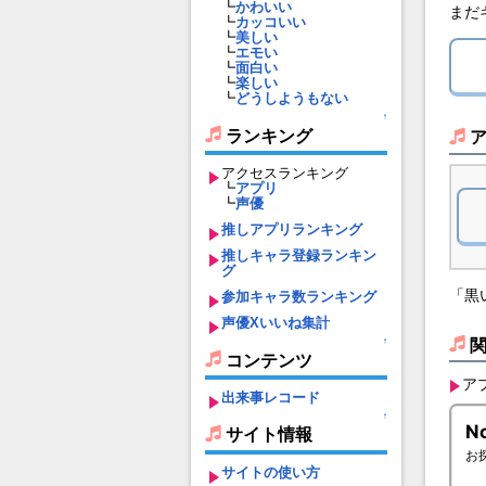
┗
かわいい
まだ
┗
カッコいい
┗
美しい
┗
エモい
┗
面白い
┗
楽しい
┗
どうしようもない
↑
ランキング
アクセスランキング
┗
アプリ
┗
声優
推しアプリランキング
推しキャラ登録ランキン
グ
「黒
参加キャラ数ランキング
声優Xいいね集計
↑
コンテンツ
ア
出来事レコード
↑
サイト情報
サイトの使い方