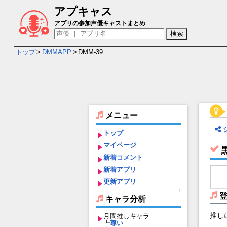
アプキャス
黒い砂漠 キャラ＆声優（CV）一覧
アプリの参加声優キャストまとめ
トップ
>
DMMAPP
>
DMM-39
メニュー
トップ
マイページ
新着コメント
新着アプリ
更新アプリ
↑
キャラ分析
推し
月間推しキャラ
┗
尊い