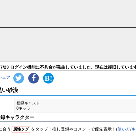
7/23 ログイン機能に不具合が発生していました。現在は復旧していま
シェア
黒い砂漠
登録キャスト
0
キャラ
登録キャラクター
に合う
をタップ！推し登録やコメントで優先表示！(
使い方
/
キ
属性タグ