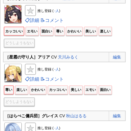
推し登録 (
-人
)
📋詳細
📝コメント
カッコいい
エモい
面白い
尊い
かわいい
美しい
楽しい
どうしようもない
［星霜の守り人］アリア
CV
天川みるく
編集
推し登録 (
-人
)
📋詳細
📝コメント
尊い
楽しい
かわいい
カッコいい
美しい
エモい
面白い
どうしようもない
［はらぺこ傭兵団］グレイス
CV
秋山はるる
編集
推し登録 (
-人
)