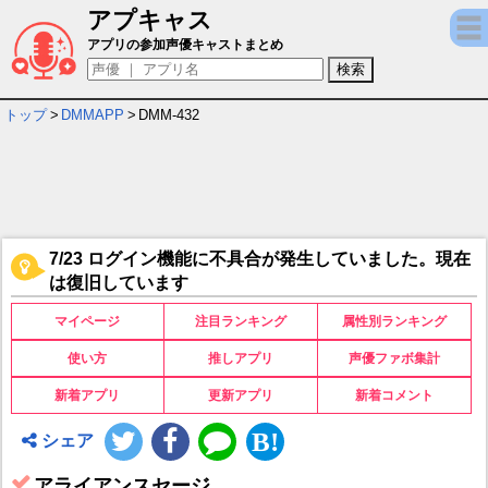
アプキャス
アライアンスセージ キャラ＆声優（CV）一
アプリの参加声優キャストまとめ
トップ
>
DMMAPP
>
DMM-432
7/23 ログイン機能に不具合が発生していました。現在
は復旧しています
マイページ
注目ランキング
属性別ランキング
使い方
推しアプリ
声優ファボ集計
新着アプリ
更新アプリ
新着コメント
シェア
アライアンスセージ