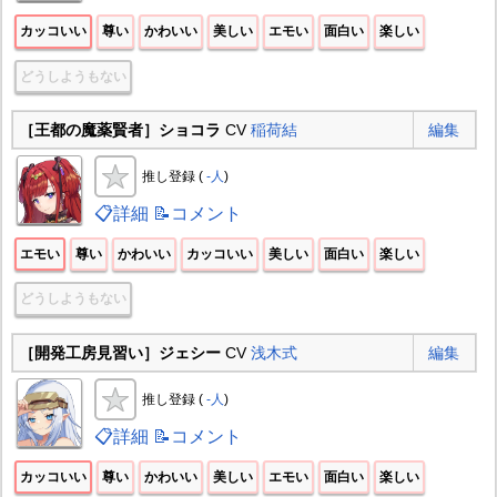
カッコいい
尊い
かわいい
美しい
エモい
面白い
楽しい
どうしようもない
［王都の魔薬賢者］ショコラ
CV
稲荷結
編集
推し登録 (
-人
)
📋詳細
📝コメント
エモい
尊い
かわいい
カッコいい
美しい
面白い
楽しい
どうしようもない
［開発工房見習い］ジェシー
CV
浅木式
編集
推し登録 (
-人
)
📋詳細
📝コメント
カッコいい
尊い
かわいい
美しい
エモい
面白い
楽しい