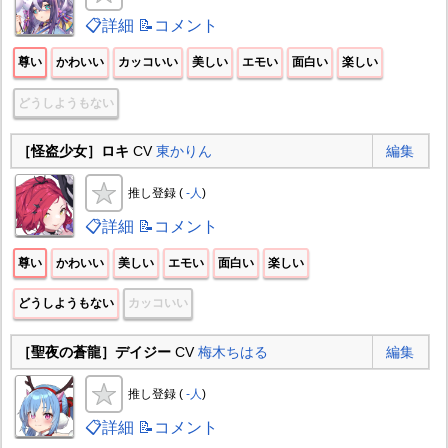
📋詳細
📝コメント
尊い
かわいい
カッコいい
美しい
エモい
面白い
楽しい
どうしようもない
［怪盗少女］ロキ
CV
東かりん
編集
推し登録 (
-人
)
📋詳細
📝コメント
尊い
かわいい
美しい
エモい
面白い
楽しい
どうしようもない
カッコいい
［聖夜の蒼龍］デイジー
CV
梅木ちはる
編集
推し登録 (
-人
)
📋詳細
📝コメント