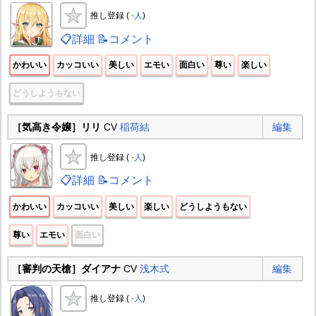
推し登録 (
-人
)
📋詳細
📝コメント
かわいい
カッコいい
美しい
エモい
面白い
尊い
楽しい
どうしようもない
［気高き令嬢］リリ
CV
稲荷結
編集
推し登録 (
-人
)
📋詳細
📝コメント
かわいい
カッコいい
美しい
楽しい
どうしようもない
尊い
エモい
面白い
［審判の天槍］ダイアナ
CV
浅木式
編集
推し登録 (
-人
)