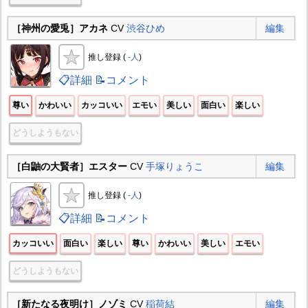
［神州の愛兎］アカネ
CV
渋谷ひめ
編集
推し登録 (
-人
)
📋詳細
📝コメント
尊い
かわいい
カッコいい
エモい
美しい
面白い
楽しい
どうしようもない
［白鼬の大賢者］エスター
CV
手塚りょうこ
編集
推し登録 (
-人
)
📋詳細
📝コメント
カッコいい
面白い
楽しい
尊い
かわいい
美しい
エモい
どうしようもない
［新たなる夜明け］ノゾミ
CV
稲荷結
編集