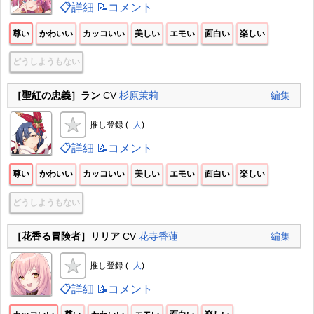
📋詳細
📝コメント
尊い
かわいい
カッコいい
美しい
エモい
面白い
楽しい
どうしようもない
［聖紅の忠義］ラン
CV
杉原茉莉
編集
推し登録 (
-人
)
📋詳細
📝コメント
尊い
かわいい
カッコいい
美しい
エモい
面白い
楽しい
どうしようもない
［花香る冒険者］リリア
CV
花寺香蓮
編集
推し登録 (
-人
)
📋詳細
📝コメント