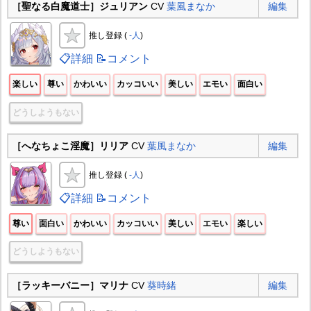
［聖なる白魔道士］ジュリアン
CV
葉風まなか
編集
推し登録 (
-人
)
📋詳細
📝コメント
楽しい
尊い
かわいい
カッコいい
美しい
エモい
面白い
どうしようもない
［へなちょこ淫魔］リリア
CV
葉風まなか
編集
推し登録 (
-人
)
📋詳細
📝コメント
尊い
面白い
かわいい
カッコいい
美しい
エモい
楽しい
どうしようもない
［ラッキーバニー］マリナ
CV
葵時緒
編集