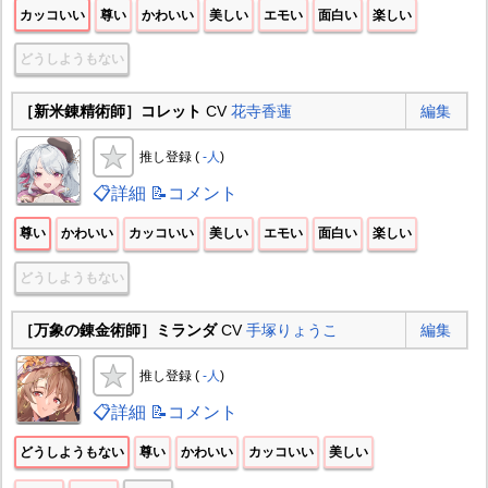
カッコいい
尊い
かわいい
美しい
エモい
面白い
楽しい
どうしようもない
［新米錬精術師］コレット
CV
花寺香蓮
編集
推し登録 (
-人
)
📋詳細
📝コメント
尊い
かわいい
カッコいい
美しい
エモい
面白い
楽しい
どうしようもない
［万象の錬金術師］ミランダ
CV
手塚りょうこ
編集
推し登録 (
-人
)
📋詳細
📝コメント
どうしようもない
尊い
かわいい
カッコいい
美しい