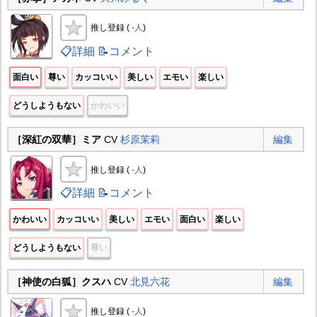
推し登録 (
-人
)
📋詳細
📝コメント
面白い
尊い
カッコいい
美しい
エモい
楽しい
どうしようもない
かわいい
［深紅の双華］ミア
CV
杉原茉莉
編集
推し登録 (
-人
)
📋詳細
📝コメント
かわいい
カッコいい
美しい
エモい
面白い
楽しい
どうしようもない
尊い
［神使の白狐］クスハ
CV
北見六花
編集
推し登録 (
-人
)