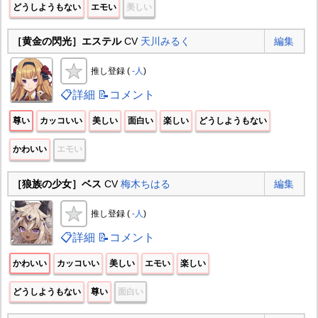
どうしようもない
エモい
美しい
［黄金の閃光］エステル
CV
天川みるく
編集
推し登録 (
-人
)
📋詳細
📝コメント
尊い
カッコいい
美しい
面白い
楽しい
どうしようもない
かわいい
エモい
［狼族の少女］ベス
CV
梅木ちはる
編集
推し登録 (
-人
)
📋詳細
📝コメント
かわいい
カッコいい
美しい
エモい
楽しい
どうしようもない
尊い
面白い