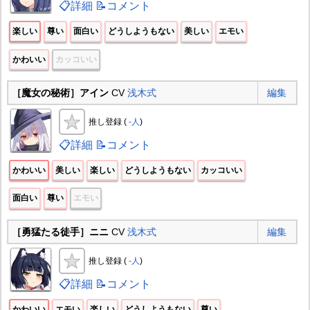
📋詳細
📝コメント
楽しい
尊い
面白い
どうしようもない
美しい
エモい
かわいい
カッコいい
［魔女の秘術］アイン
CV
浅木式
編集
推し登録 (
-人
)
📋詳細
📝コメント
かわいい
美しい
楽しい
どうしようもない
カッコいい
面白い
尊い
エモい
［勇猛たる徒手］ニニ
CV
浅木式
編集
推し登録 (
-人
)
📋詳細
📝コメント
かわいい
エモい
楽しい
どうしようもない
尊い