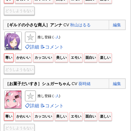
どうしようもない
［ギルドの小さな商人］アンナ
CV
秋山はるる
編集
推し登録 (
-人
)
📋詳細
📝コメント
尊い
かわいい
カッコいい
美しい
エモい
面白い
楽しい
どうしようもない
［お菓子だいすき］シュガーちゃん
CV
葵時緒
編集
推し登録 (
-人
)
📋詳細
📝コメント
尊い
かわいい
カッコいい
美しい
エモい
面白い
楽しい
どうしようもない