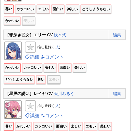
尊い
カッコいい
エモい
面白い
楽しい
どうしようもない
かわいい
美しい
［罪深き乙女］エリー
CV
浅木式
編集
推し登録 (
-人
)
📋詳細
📝コメント
かわいい
カッコいい
美しい
面白い
楽しい
どうしようもない
尊い
エモい
［星辰の誘い］レイヤ
CV
天川みるく
編集
推し登録 (
-人
)
📋詳細
📝コメント
尊い
かわいい
カッコいい
面白い
楽しい
エモい
美しい