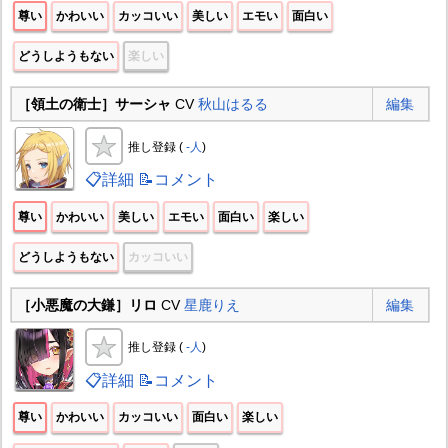
尊い
かわいい
カッコいい
美しい
エモい
面白い
どうしようもない
楽しい
［領土の衛士］サーシャ
CV
秋山はるる
編集
推し登録 (
-人
)
📋詳細
📝コメント
尊い
かわいい
美しい
エモい
面白い
楽しい
どうしようもない
カッコいい
［小悪魔の大鎌］リロ
CV
星鹿りえ
編集
推し登録 (
-人
)
📋詳細
📝コメント
尊い
かわいい
カッコいい
面白い
楽しい