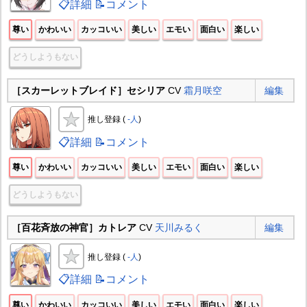
📋詳細
📝コメント
尊い
かわいい
カッコいい
美しい
エモい
面白い
楽しい
どうしようもない
［スカーレットブレイド］セシリア
CV
霜月咲空
編集
推し登録 (
-人
)
📋詳細
📝コメント
尊い
かわいい
カッコいい
美しい
エモい
面白い
楽しい
どうしようもない
［百花斉放の神官］カトレア
CV
天川みるく
編集
推し登録 (
-人
)
📋詳細
📝コメント
尊い
かわいい
カッコいい
美しい
エモい
面白い
楽しい