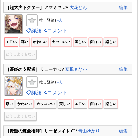
［超大声ドクター］アマミヤ
CV
大花どん
編集
推し登録 (
-人
)
📋詳細
📝コメント
エモい
尊い
かわいい
カッコいい
美しい
面白い
楽しい
どうしようもない
［蒼炎の支配者］リューカ
CV
葉風まなか
編集
推し登録 (
-人
)
📋詳細
📝コメント
尊い
かわいい
カッコいい
美しい
エモい
面白い
楽しい
どうしようもない
［賢聖の錬金術師］リーゼレイト
CV
青山ゆかり
編集