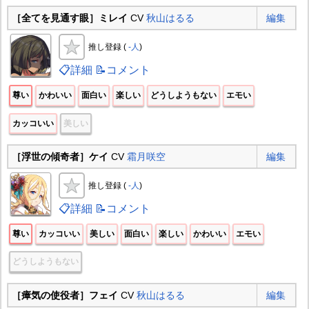
［全てを見通す眼］ミレイ
CV
秋山はるる
編集
推し登録 (
-人
)
📋詳細
📝コメント
尊い
かわいい
面白い
楽しい
どうしようもない
エモい
カッコいい
美しい
［浮世の傾奇者］ケイ
CV
霜月咲空
編集
推し登録 (
-人
)
📋詳細
📝コメント
尊い
カッコいい
美しい
面白い
楽しい
かわいい
エモい
どうしようもない
［瘴気の使役者］フェイ
CV
秋山はるる
編集