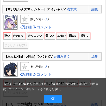
［マジカル★スマッシャー］アイシャ
CV
浅木式
編集
推し登録 (
-人
)
📋詳細
📝コメント
尊い
かわいい
カッコいい
美しい
エモい
面白い
楽しい
どうしようもない
［巫女に仕えし剣士］ツバキ
CV
天川みるく
編集
推し登録 (
-人
)
📋詳細
📝コメント
尊い
かわいい
カッコいい
美しい
エモい
面白い
楽しい
当サイトではCookieを使用します。Cookieの使用に関する詳細は「
利用規
約・プライバシーポリシー
」をご覧ください。
どうしようもない
OK
［アリーナの奇蹟］サンサ
CV
秋山はるる
編集