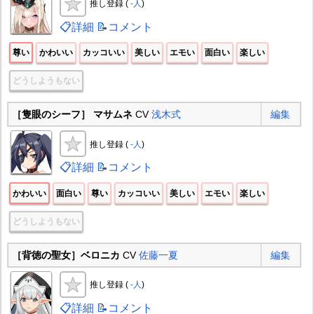
推し登録 (
-人
)
📋詳細
📝コメント
尊い
かわいい
カッコいい
美しい
エモい
面白い
楽しい
どうしようもない
［隻眼のシーフ］ マサムネ
CV
浅木式
編集
推し登録 (
-人
)
📋詳細
📝コメント
かわいい
面白い
尊い
カッコいい
美しい
エモい
楽しい
どうしようもない
［背徳の聖女］ベロニカ
CV
佐藤一夏
編集
推し登録 (
-人
)
📋詳細
📝コメント