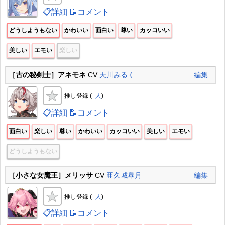
📋詳細
📝コメント
どうしようもない
かわいい
面白い
尊い
カッコいい
美しい
エモい
楽しい
［古の秘剣士］アネモネ
CV
天川みるく
編集
推し登録 (
-人
)
📋詳細
📝コメント
面白い
楽しい
尊い
かわいい
カッコいい
美しい
エモい
どうしようもない
［小さな女魔王］メリッサ
CV
亜久城皐月
編集
推し登録 (
-人
)
📋詳細
📝コメント