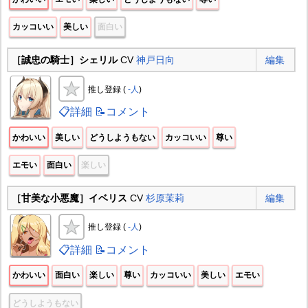
カッコいい
美しい
面白い
［誠忠の騎士］シェリル
CV
神戸日向
編集
推し登録 (
-人
)
📋詳細
📝コメント
かわいい
美しい
どうしようもない
カッコいい
尊い
エモい
面白い
楽しい
［甘美な小悪魔］イベリス
CV
杉原茉莉
編集
推し登録 (
-人
)
📋詳細
📝コメント
かわいい
面白い
楽しい
尊い
カッコいい
美しい
エモい
どうしようもない