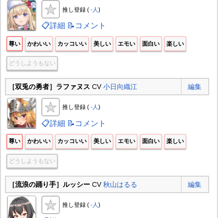
推し登録 (
-人
)
📋詳細
📝コメント
尊い
かわいい
カッコいい
美しい
エモい
面白い
楽しい
どうしようもない
［双兎の勇者］ラファヌス
CV
小日向織江
編集
推し登録 (
-人
)
📋詳細
📝コメント
尊い
かわいい
カッコいい
美しい
エモい
面白い
楽しい
どうしようもない
［流浪の踊り手］ルッシー
CV
秋山はるる
編集
推し登録 (
-人
)