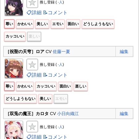
推し登録 (
-人
)
📋詳細
📝コメント
尊い
かわいい
美しい
エモい
面白い
どうしようもない
カッコいい
楽しい
［祝聖の天穹］ロア
CV
佐藤一夏
編集
推し登録 (
-人
)
📋詳細
📝コメント
尊い
かわいい
カッコいい
面白い
楽しい
どうしようもない
美しい
エモい
［双兎の魔王］カロタ
CV
小日向織江
編集
推し登録 (
-人
)
📋詳細
📝コメント