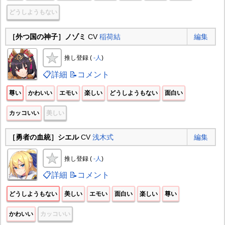
どうしようもない
［外つ国の神子］ノゾミ
CV
稲荷結
編集
推し登録 (
-人
)
📋詳細
📝コメント
尊い
かわいい
エモい
楽しい
どうしようもない
面白い
カッコいい
美しい
［勇者の血統］シエル
CV
浅木式
編集
推し登録 (
-人
)
📋詳細
📝コメント
どうしようもない
美しい
エモい
面白い
楽しい
尊い
かわいい
カッコいい