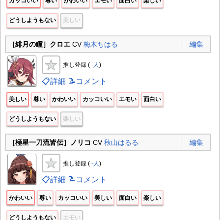
カッコいい
尊い
かわいい
エモい
面白い
楽しい
どうしようもない
美しい
［緋月の瞳］クロエ
CV
梅木ちはる
編集
推し登録 (
-人
)
📋詳細
📝コメント
美しい
尊い
かわいい
カッコいい
エモい
面白い
どうしようもない
楽しい
［極星一刀流皆伝］ノリコ
CV
秋山はるる
編集
推し登録 (
-人
)
📋詳細
📝コメント
かわいい
尊い
カッコいい
美しい
面白い
楽しい
どうしようもない
エモい