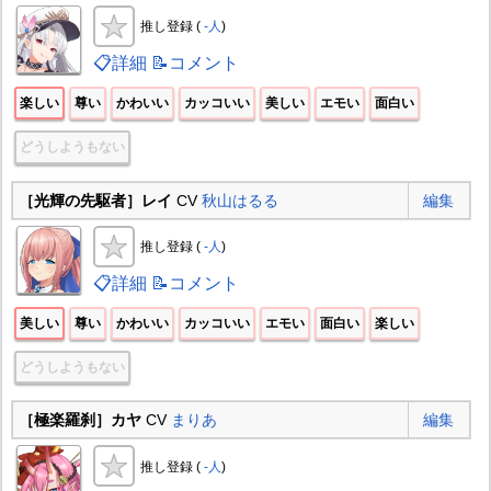
推し登録 (
-人
)
📋詳細
📝コメント
楽しい
尊い
かわいい
カッコいい
美しい
エモい
面白い
どうしようもない
［光輝の先駆者］レイ
CV
秋山はるる
編集
推し登録 (
-人
)
📋詳細
📝コメント
美しい
尊い
かわいい
カッコいい
エモい
面白い
楽しい
どうしようもない
［極楽羅刹］カヤ
CV
まりあ
編集
推し登録 (
-人
)