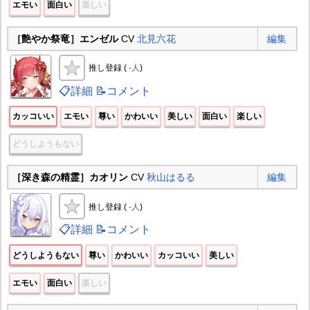
エモい
面白い
楽しい
［艶やか祭竜］エンゼル
CV
北見六花
編集
推し登録 (
-人
)
📋詳細
📝コメント
カッコいい
エモい
尊い
かわいい
美しい
面白い
楽しい
どうしようもない
［深き森の精霊］カオリン
CV
秋山はるる
編集
推し登録 (
-人
)
📋詳細
📝コメント
どうしようもない
尊い
かわいい
カッコいい
美しい
エモい
面白い
楽しい