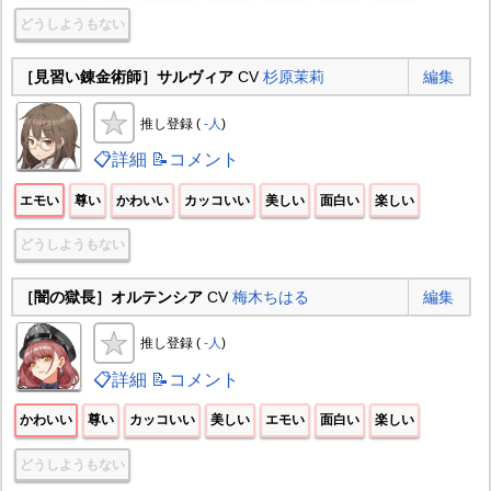
どうしようもない
［見習い錬金術師］サルヴィア
CV
杉原茉莉
編集
推し登録 (
-人
)
📋詳細
📝コメント
エモい
尊い
かわいい
カッコいい
美しい
面白い
楽しい
どうしようもない
［闇の獄長］オルテンシア
CV
梅木ちはる
編集
推し登録 (
-人
)
📋詳細
📝コメント
かわいい
尊い
カッコいい
美しい
エモい
面白い
楽しい
どうしようもない