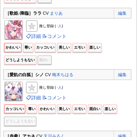
［歌姫♪降臨］ララ
CV
まりあ
編集
推し登録 (
-人
)
📋詳細
📝コメント
かわいい
尊い
カッコいい
美しい
エモい
楽しい
どうしようもない
面白い
［愛飢の白狐］シノ
CV
梅木ちはる
編集
推し登録 (
-人
)
📋詳細
📝コメント
カッコいい
尊い
かわいい
美しい
エモい
面白い
楽しい
どうしようもない
［赤拳］アカネ
CV
天川みるく
編集