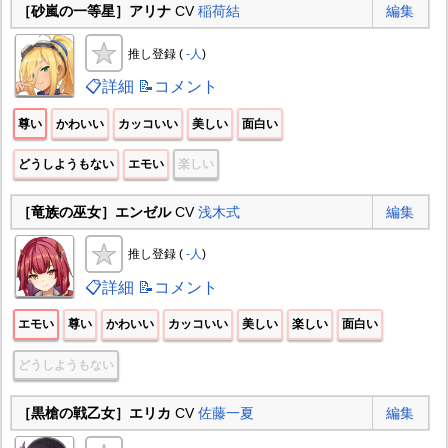
［砂嵐の一等星］アリナ
CV
稲荷結
編集
推し登録 (
-人
)
📋詳細
📝コメント
尊い
かわいい
カッコいい
美しい
面白い
どうしようもない
エモい
楽しい
［竜族の巫女］エンゼル
CV
浅木式
編集
推し登録 (
-人
)
📋詳細
📝コメント
エモい
尊い
かわいい
カッコいい
美しい
楽しい
面白い
どうしようもない
［黒槍の戦乙女］エリカ
CV
佐藤一夏
編集