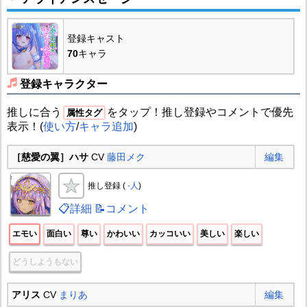
登録キャスト
70
キャラ
登録キャラクター
推しに合う
をタップ！推し登録やコメントで優先
属性タグ
表示！(
使い方
/
キャラ追加
)
［慈愛の翼］ハサ
CV
藤田メク
編集
推し登録 (
-人
)
📋詳細
📝コメント
エモい
面白い
尊い
かわいい
カッコいい
美しい
楽しい
どうしようもない
アリス
CV
まりあ
編集