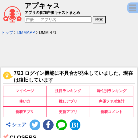
アプキャス
CLOSERS キャラ＆声優（CV）一覧
アプリの参加声優キャストまとめ
トップ
>
DMMAPP
>
DMM-471
7/23 ログイン機能に不具合が発生していました。現在
は復旧しています
マイページ
注目ランキング
属性別ランキング
使い方
推しアプリ
声優ファボ集計
新着アプリ
更新アプリ
新着コメント
シェア
CLOSERS