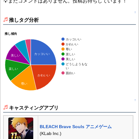
💡まだコメントはありません。投稿お待ちしています！
↑
推しタグ分析
推し傾向
カッコいい
かわいい
尊い
カッコいい
楽しい
美しい
美しい
どうしようもな
い
楽しい
面白い
かわいい
尊い
↑
キャスティングアプリ
BLEACH Brave Souls アニメゲーム
(KLab Inc.)