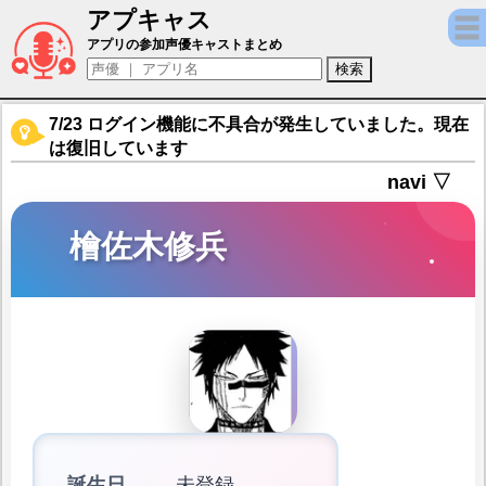
アプキャス
檜佐木修兵（声優：小西克幸)【BLEACH Brav
アプリの参加声優キャストまとめ
7/23 ログイン機能に不具合が発生していました。現在
は復旧しています
navi ▽
檜佐木修兵
誕生日
未登録