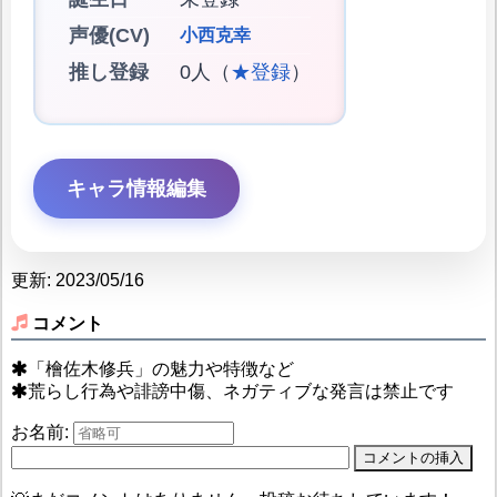
声優(CV)
小西克幸
推し登録
0人（
★登録
）
キャラ情報編集
更新: 2023/05/16
コメント
「檜佐木修兵」の魅力や特徴など
荒らし行為や誹謗中傷、ネガティブな発言は禁止です
お名前: