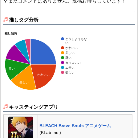
💡まだコメントはありません。投稿お待ちしています！
↑
推しタグ分析
推し傾向
どうしようもな
い
かわいい
美しい
尊い
カッコいい
エモい
尊い
楽しい
かわいい
美しい
↑
キャスティングアプリ
BLEACH Brave Souls アニメゲーム
(KLab Inc.)