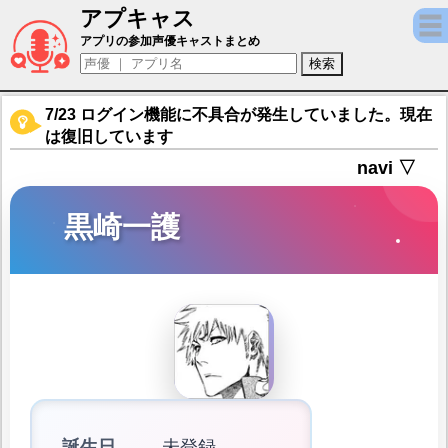
アプキャス
黒崎一護（声優：森田成一)【BLEACH Brave
アプリの参加声優キャストまとめ
7/23 ログイン機能に不具合が発生していました。現在
は復旧しています
navi ▽
黒崎一護
誕生日
未登録